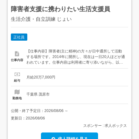
障害者支援に携わりたい生活支援員
生活介護・自立訓練 じょい
正社員
【仕事内容】障害者(主に精神)の方々が日中通所して活動
する場所です。2014年に開所し、現在は一日20人ほどが通
仕事内容
われています。仕事内容は利用者に寄り添いながら、以下
のような支援を行っていただきます。・日常のプログラム
(創作、体操、散歩、パラスポーツ、レクリエーション等)
月給20万7,000円
や季節に合わせた行事(夏祭り、クリスマス会等)の支援・
給与
利用者の送迎(車種:キャラバン、イプサム、プレマシー、
シエンタ) 運...
千葉県 茂原市
勤務地
公開・終了予定日：
2026/08/06
～
更新日：
2026/08/06
スポンサー : 求人ボックス