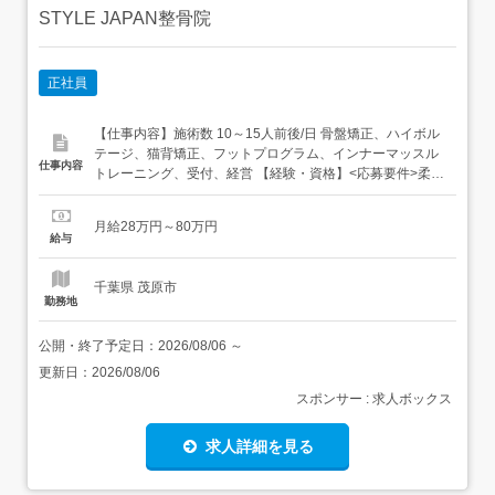
STYLE JAPAN整骨院
正社員
【仕事内容】施術数 10～15人前後/日 骨盤矯正、ハイボル
テージ、猫背矯正、フットプログラム、インナーマッスル
仕事内容
トレーニング、受付、経営 【経験・資格】<応募要件>柔道
整復、理学療法士、作業療法士、鍼灸師、あん摩マッサー
ジ指圧師、スポーツトレーナーなどの専門学校に通って落
月給28万円～80万円
ちてしまったが治療家としての夢を叶えたい方も大歓迎で
給与
す!経験は問いません。<歓迎要件>!前職での実務経験優遇
あり!...
千葉県 茂原市
勤務地
公開・終了予定日：
2026/08/06
～
更新日：
2026/08/06
スポンサー : 求人ボックス
求人詳細を見る