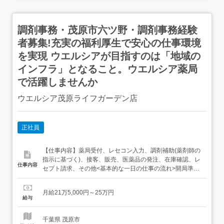
調剤事務・茂原市六ツ野・調剤事務経験
者募集!充実の福利厚生で安心の仕事環境
を実現 ウエルシアが目指すのは「地域の
インフラ」となること。ウエルシア薬局
で活躍しませんか
ウエルシア茂原ライフガーデン店
正社員
【仕事内容】薬局受付、レセコン入力、調剤補助(薬剤師の
指示に基づく)、接客、販売、医薬品の発注、在庫確認、レ
仕事内容
セプト請求、その他<基本的な一日の仕事の流れ>開局準備
(機器立ち上げ、クリンリネス)→処方せん受付・入力・調
剤補助→発注作業→閉局作業(在庫・売上確認等)随時:OTC
月給21万5,000円～25万円
接客、レセプト請求、処方箋再チェック等<勤務区分>ナシ
給与
ョナル職・リージョナル職・エリア職より選択 「ナシ...
千葉県 茂原市