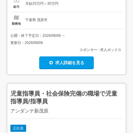
通費あり(社内規定に沿って支給)賞与あり 実績年2回(実績
月給25万円～30万円
による)昇給あり 実績年1回(実績による)固定残業代なし試
給与
用期間3カ月(同条件) 【...
千葉県 茂原市
勤務地
公開・終了予定日：
2026/08/06
～
更新日：
2026/08/06
スポンサー : 求人ボックス
求人詳細を見る
児童指導員・社会保険完備の職場で児童
指導員/指導員
アンダンテ新茂原
正社員