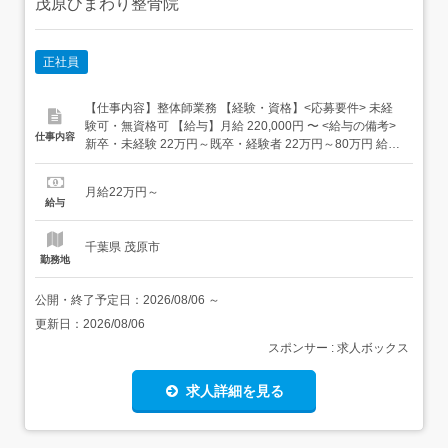
茂原ひまわり整骨院
正社員
【仕事内容】整体師業務 【経験・資格】<応募要件> 未経
験可・無資格可 【給与】月給 220,000円 〜 <給与の備考>
仕事内容
新卒・未経験 22万円～既卒・経験者 22万円～80万円 給与
は経験により優遇交通費全額支給試用期間6ヶ月(給与変更
あり) 新卒・既卒 20万円 【求人番号】245700 【勤務地】
月給22万円～
千葉県茂原市道表8-19 【市区町村】茂原市 【都道府県】
給与
千葉県 【最寄り駅】...
千葉県 茂原市
勤務地
公開・終了予定日：
2026/08/06
～
更新日：
2026/08/06
スポンサー : 求人ボックス
求人詳細を見る