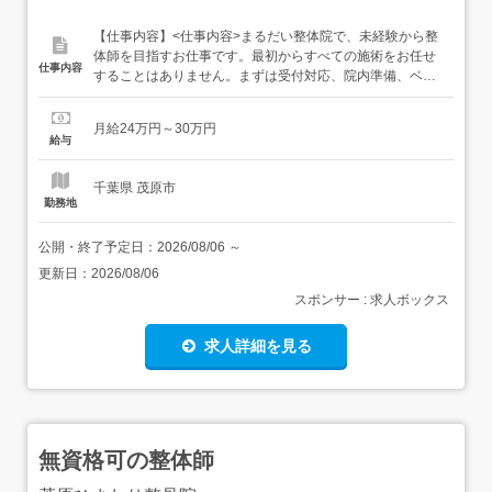
【仕事内容】<仕事内容>まるだい整体院で、未経験から整
体師を目指すお仕事です。最初からすべての施術をお任せ
仕事内容
することはありません。まずは受付対応、院内準備、ベッ
ドメイク、施術の見学、身体の見方、基本的な手技の練習
からスタートします。その後、まるだい整体院の基本とな
月給24万円～30万円
る整体プロセスを少しずつ覚えていただきます。このプロ
給与
セスは、感覚だけに頼るものではなく、身体のつながりを
見て、順番に確...
千葉県 茂原市
勤務地
公開・終了予定日：
2026/08/06
～
更新日：
2026/08/06
スポンサー : 求人ボックス
求人詳細を見る
無資格可の整体師