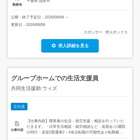
千葉県 茂原市
勤務地
公開・終了予定日：
2026/08/06
～
更新日：
2026/08/06
スポンサー : 求人ボックス
求人詳細を見る
グループホームでの生活支援員
共同生活援助 ウィズ
正社員
【仕事内容】障害者の生活・就労支援・相談を行っていた
だきます。・日常生活相談・就労相談など・送迎あり(通院
仕事内容
の同行・送迎)/普通車2～4名位転勤の可能性あり転勤範囲
法人内事業所(茂原市・大網白里市) 【経験・資格】<応募要