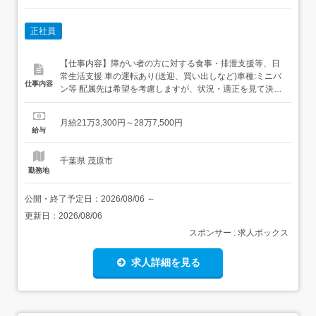
正社員
【仕事内容】障がい者の方に対する食事・排泄支援等、日
常生活支援 車の運転あり(送迎、買い出しなど)車種:ミニバ
仕事内容
ン等 配属先は希望を考慮しますが、状況・適正を見て決定
しますのでご希望に添えない場合がございます 【経験・資
格】<応募要件>普通自動車運転免許(AT限定可)高校以上経
月給21万3,300円～28万7,500円
験・年齢不問<歓迎要件>社会福祉士資格あれば尚可介護福
給与
祉士あれば尚可精神保健福祉士あれば尚可 【給与】...
千葉県 茂原市
勤務地
公開・終了予定日：
2026/08/06
～
更新日：
2026/08/06
スポンサー : 求人ボックス
求人詳細を見る