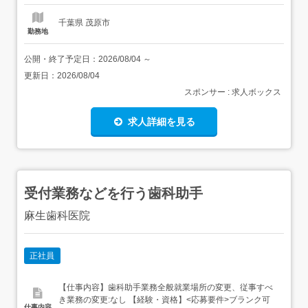
ICP、KF水分計、分光光度計など) 分析結果のデータ入力
品...
千葉県 茂原市
勤務地
公開・終了予定日：
2026/08/04
～
更新日：
2026/08/04
スポンサー : 求人ボックス
求人詳細を見る
受付業務などを行う歯科助手
麻生歯科医院
正社員
【仕事内容】歯科助手業務全般就業場所の変更、従事すべ
き業務の変更:なし 【経験・資格】<応募要件>ブランク可
仕事内容