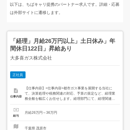
以下は、ちばキャリ提携のパートナー求人です。詳細・応募
は外部サイトに遷移します。
「経理」月給26万円以上」土日休み」年
間休日122日」昇給あり
大多喜ガス株式会社
正社員
【仕事内容】<仕事内容>都市ガス事業を展開する当社に
て、決算処理や税務関連の対応、予算の策定など、経理業
仕事内容
務全般を幅広くお任せします。経理部門にて、経理関連業
務全般を担っていただきます。 決算処理や各種税金の計
算、申告納付 予算の策定および統制 日常的な会計処理や出
月給26万円～36万円
納管理 <雇入れ直後>上記業務 <変更の範囲>会社の定める
給与
業務全般<給与・賞与>月給:26万円～36万円 経...
千葉県 茂原市