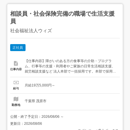
相談員・社会保険完備の職場で生活支援
員
社会福祉法人ウィズ
正社員
【仕事内容】障がいのある方の食事等の介助・プログラ
ム、行事等の支援・利用者やご家族の日常生活相談支援、
仕事内容
就労相談支援など 法人本部で一括採用です。本部で採用し
各事業所振り分けとなります。 【経験・資格】<応募要件>
<相談員>普通自動車運転免許(AT限定可)64歳まで(定年年齢
月給19万5,000円～
を上限とする)専門学校卒以上 介護系の資格不問、経験不
給与
問<歓迎要件>・ブランクのある方歓迎・福祉施設等就...
千葉県 茂原市
勤務地
公開・終了予定日：
2026/08/06
～
更新日：
2026/08/06