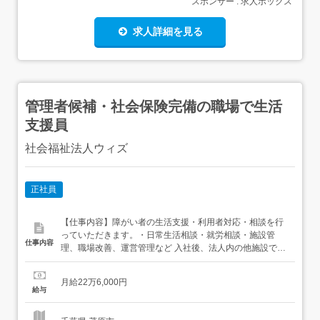
スポンサー : 求人ボックス
求人詳細を見る
管理者候補・社会保険完備の職場で生活
支援員
社会福祉法人ウィズ
正社員
【仕事内容】障がい者の生活支援・利用者対応・相談を行
っていただきます。・日常生活相談・就労相談・施設管
仕事内容
理、職場改善、運営管理など 入社後、法人内の他施設で1
～2週間研修を行います。 採用後に法人内いずれかの事業
所への配属となります。従事すべき業務の変更なし就業場
月給22万6,000円
所の変更なし 【経験・資格】<応募要件>普通自動車運転免
給与
許(AT限定可)年齢制限あり 64歳(定年が65歳のため)...