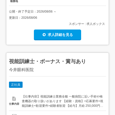
勤務地
公開・終了予定日：
2026/08/06
～
更新日：
2026/08/06
スポンサー : 求人ボックス
求人詳細を見る
視能訓練士・ボーナス・賞与あり
今井眼科医院
正社員
【仕事内容】視能訓練士業務全般 一般病院に近い手術や検
査機器の取り扱いがあります 【経験・資格】<応募要件>視
仕事内容
能訓練士<歓迎要件>経験者歓迎 【給与】月給 250,000円
〜 300,000円<給与の備考>給与は経験により決定します交