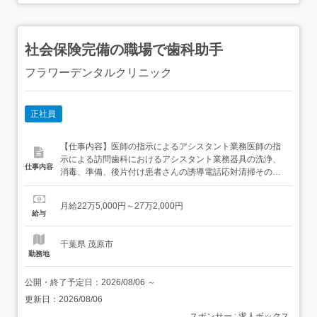
社会保険完備の職場で歯科助手
フラワーデンタルクリニック
正社員
【仕事内容】医師の指示によるアシスタント業務医師の指
示による訪問歯科におけるアシスタント業務器具の洗浄、
仕事内容
消毒、準備、後片付け患者さんの誘導電話応対清掃その他
付随する関連業務従事すべき業務の変更の範囲:なし就業場
所の変更の範囲:あり(法人が定める範囲) 【経験・資格】<
月給22万5,000円～27万2,000円
応募要件>未経験の方でもご心配なく、親切丁寧にお教え
給与
いたします。35歳まで(長期勤務によるキャリア形成のた
め・...
千葉県 茂原市
勤務地
公開・終了予定日：
2026/08/06
～
更新日：
2026/08/06
スポンサー : 求人ボックス