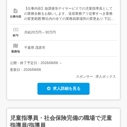
【仕事内容】放課後等デイサービスでの児童指導員として
の業務全般をお願いします。送迎業務アリ従事すべき業務
仕事内容
の変更範囲:弊社内の全ての業務就業場所の変更あり:下記事
業所のいずれか・千葉(11ヶ所)・栃木(3ヶ所)・群馬(1ヶ
所)・茨城(1ヶ所)・埼玉(1ヶ所) 【経験・資格】<応募要件>
月給20万円～30万円
児童指導員の要件を満たす方経験不問ブランクOK<歓迎要
給与
件>児童指導員の実務経験者教員免...
千葉県 茂原市
勤務地
公開・終了予定日：
2026/08/06
～
更新日：
2026/08/06
スポンサー : 求人ボックス
求人詳細を見る
児童指導員・社会保険完備の職場で児童
指導員/指導員