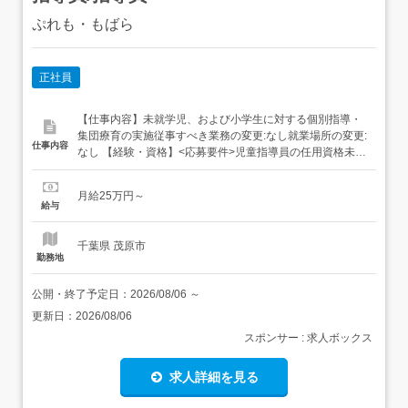
ぷれも・もばら
正社員
【仕事内容】未就学児、および小学生に対する個別指導・
集団療育の実施従事すべき業務の変更:なし就業場所の変更:
仕事内容
なし 【経験・資格】<応募要件>児童指導員の任用資格未経
験可 【給与】月給 250,000円 〜 <給与の備考> 経験年数に
応じて応相談昇給あり 年1回住宅手当 単身者に限り上限
月給25万円～
15,000円扶養手当あり子ども手当 1,000円/人交通費手当あ
給与
り 上限 30,00...
千葉県 茂原市
勤務地
公開・終了予定日：
2026/08/06
～
更新日：
2026/08/06
スポンサー : 求人ボックス
求人詳細を見る