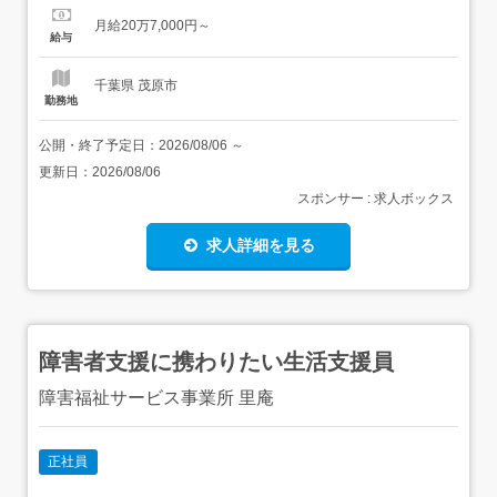
件>普通自動車運転免許(AT限定可)福祉施設等就労経験ある
月給20万7,000円～
方～64歳 定年を上限専修学校卒以上<歓迎要件>精神保健
給与
福祉士あれば尚可社会福祉士あれば尚可...
千葉県 茂原市
勤務地
公開・終了予定日：
2026/08/06
～
更新日：
2026/08/06
スポンサー : 求人ボックス
求人詳細を見る
障害者支援に携わりたい生活支援員
障害福祉サービス事業所 里庵
正社員