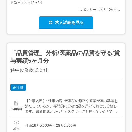
更新日：
2026/08/06
スポンサー : 求人ボックス
求人詳細を見る
「品質管理」分析/医薬品の品質を守る/賞
与実績5ヶ月分
妙中鉱業株式会社
正社員
【仕事内容】<仕事内容>医薬品の原料や原薬が国の基準を
満たしているか、専門的な分析機器を用いて精密に分析し
仕事内容
ます。書類作成といったデスクワークも担っていただきま
す。 医薬品の品質を保証する役割を担います。日本薬局方
に則り、製品が安全基準を満たしているかを確認する業務
月給19万5,000円～28万1,000円
です。 機器分析、化学分析(使用分析機器:HPLC、GC、
給与