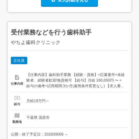
求人詳細を見る
受付業務などを行う歯科助手
やちよ歯科クリニック
正社員
【仕事内容】歯科助手業務 【経験・資格】<応募要件>未経
験者、経験者歓迎!無資格可 【給与】月給 180,000円 〜 <
仕事内容
給与の備考>試用期間:3か月(雇用条件変更なし) 【求人番
号】402947 【勤務地】千葉県茂原市八千代3-7-12 【市区
町村】茂原市 【都道府県】千葉県 【最寄り駅】JR外房線
月給18万円～
茂原駅から徒歩で8分 【雇用形態】正職員 【勤務時間】平
給与
日8時50分～20時休憩90分...
千葉県 茂原市
勤務地
公開・終了予定日：
2026/08/06
～