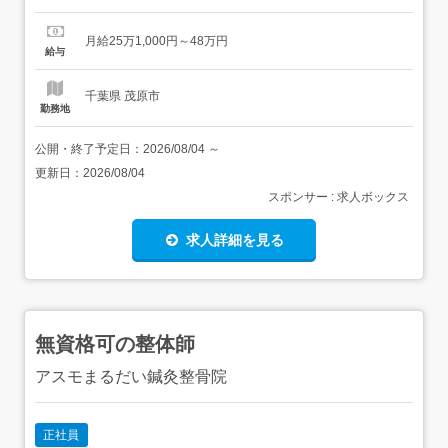
理、監査対応補佐や損益予実績管理補佐などをお任せしま
す。月次等の決算関連業務固定資産管理や債権債務処理、
月給25万1,000円～48万円
仕訳の起票、チェック 監査対応や部門別・製品別の損益予
給与
実績管理における補佐業務ゆくゆくは、事業センターとの
連携やグループ会...
千葉県 茂原市
勤務地
公開・終了予定日：
2026/08/04
～
更新日：
2026/08/04
スポンサー : 求人ボックス
求人詳細を見る
無資格可の整体師
アスモまるだい鍼灸整骨院
正社員