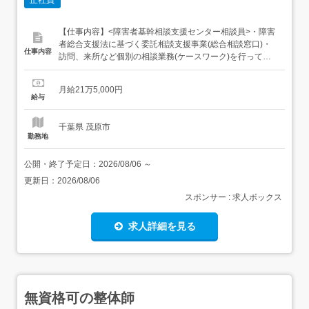
【仕事内容】<障害者基幹相談支援センター相談員>・障害
者総合支援法に基づく委託相談支援事業(総合相談窓口)・
仕事内容
訪問、来所など個別の相談業務(ケースワーク)を行ってい
ただきます。<指定特定相談・障害児相談・一般相談員>・
障がい者の方やご家族からの相談対応・障がい福祉サービ
月給21万5,000円
ス等の利用計画の作成、モニタリング・他施設との連携・
給与
行政などの関連機関との連絡調整、折衝業務業務内容の変
更なし...
千葉県 茂原市
勤務地
公開・終了予定日：
2026/08/06
～
更新日：
2026/08/06
スポンサー : 求人ボックス
求人詳細を見る
無資格可の整体師