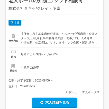
老人ホームの介護士/シフト相談可
株式会社タキセ/グレイト茂原
正社員
【仕事内容】募集職種介護職・ヘルパー(介護職員・介護ス
タッフ)正社員 仕事内容身体介護、食事介助、入浴介助、
仕事内容
排泄介助、生活援助、リネン交換、レク企画・運営 給与・
手当<給与>月給210,459〜254,224円<基本給>169,250〜
195,290円<手当>交通費支給:実費(上限あり)交通費支給月
月給21万459円～25万4,224円
額:15,000円夜勤手当:8,000円/回<賞与>賞与あり...
給与
千葉県 茂原市
勤務地
公開・終了予定日：
2026/08/09
～
更新日：
2026/08/09
スポンサー : 求人ボックス
求人詳細を見る