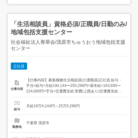
「生活相談員」資格必須/正職員/日勤のみ/
地域包括支援センター
社会福祉法人青翠会/茂原市ちゅうおう地域包括支援
センター
正社員
【仕事内容】募集職種生活相談員(介護職員)正社員 給与・
手当<給与>月給194,144〜255,296円<基本給>163,600〜
仕事内容
224,000円<手当>交通費支給:実費(上限あり)交通費支給月
額:16,000円特殊業務手当:10,000円調整手当:6,544〜8,896
円資格手当:14,000円<賞与>賞与あり年2回合計3.5ヶ月分
月給19万4,144円～25万5,296円
資格資格必須:社...
給与
千葉県 茂原市
勤務地