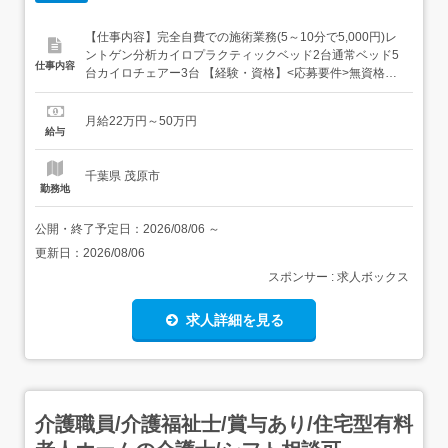
【仕事内容】完全自費での施術業務(5～10分で5,000円)レ
ントゲン分析カイロプラクティックベッド2台通常ベッド5
仕事内容
台カイロチェアー3台 【経験・資格】<応募要件>無資格可
【給与】月給 220,000円 〜 500,000円<給与の備考>昇給
年2回(昇給制度あり)賞与 年2回(業績に応じて)住宅手当 上
月給22万円～50万円
限20,000円交通費別途支給引越手当 全額固定残業代なし試
給与
用期間...
千葉県 茂原市
勤務地
公開・終了予定日：
2026/08/06
～
更新日：
2026/08/06
スポンサー : 求人ボックス
求人詳細を見る
介護職員/介護福祉士/賞与あり/住宅型有料