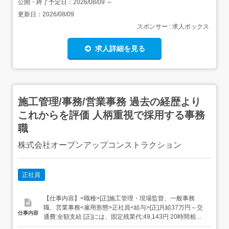
公開・終了予定日：
2026/08/09
～
更新日：
2026/08/09
スポンサー : 求人ボックス
求人詳細を見る
施工管理/事務/営業事務 過去の経歴より
これからを評価 人柄重視で採用する事務
職
株式会社オープンアップコンストラクション
正社員
【仕事内容】<職種>[正]施工管理・現場監督、一般事務
職、営業事務<雇用形態>正社員<給与>[正]月給37万円～交
仕事内容
通費:全額支給 [正]には、固定残業代:49,143円 20時間相当
分が含まれます。 上記を超えて残業をした場合は、別途残