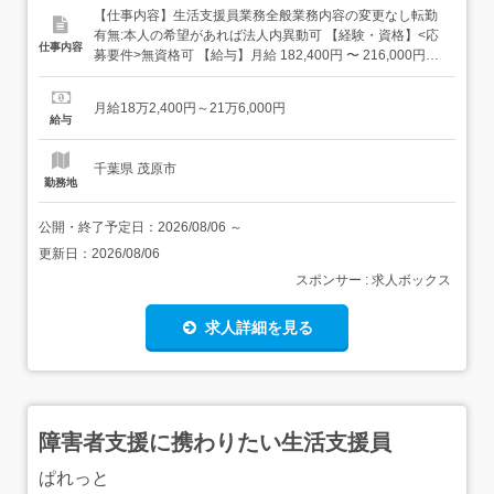
【仕事内容】生活支援員業務全般業務内容の変更なし転勤
有無:本人の希望があれば法人内異動可 【経験・資格】<応
仕事内容
募要件>無資格可 【給与】月給 182,400円 〜 216,000円<
給与の備考>賞与あり 2.4ヶ月分(2024年度実績)固定残業代
なし試用期間6ヶ月(条件変更なし) 試用期間は能力に応じて
月給18万2,400円～21万6,000円
短縮の可能性あり 【求人番号】965525 【勤務地】千葉県
給与
茂原市八千代2-6-...
千葉県 茂原市
勤務地
公開・終了予定日：
2026/08/06
～
更新日：
2026/08/06
スポンサー : 求人ボックス
求人詳細を見る
障害者支援に携わりたい生活支援員
ぱれっと