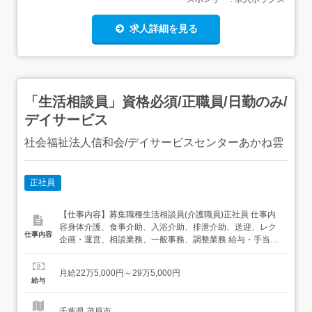
求人詳細を見る
「生活相談員」資格必須/正職員/日勤のみ/
デイサービス
社会福祉法人信和会/デイサービスセンターあかね雲
正社員
【仕事内容】募集職種生活相談員(介護職員)正社員 仕事内
容身体介護、食事介助、入浴介助、排泄介助、送迎、レク
仕事内容
企画・運営、相談業務、一般事務、調整業務 給与・手当<
給与>月給225,000〜295,000円<給与の備考> その他給与額
は経験や希望を考慮の上決定<基本給>196,000〜266,000
月給22万5,000円～29万5,000円
円<手当>住宅手当:15,000円交通費支給:実費(上限あり)...
給与
千葉県 茂原市