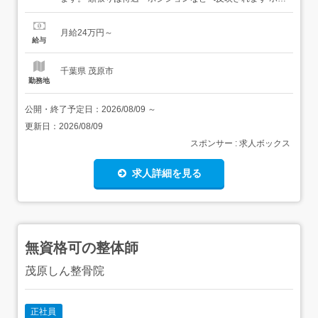
ル業務接客景品交換遊技機や店内清掃遊技台の簡単なトラ
ブル対応 一通りホール業務ができるようになったら…アル
月給24万円～
バイトスタッフのシフト管理後輩育成販促物のデザインイ
給与
ベントなど集客施策の立案実施<雇入れ直後>上記業務...
千葉県 茂原市
勤務地
公開・終了予定日：
2026/08/09
～
更新日：
2026/08/09
スポンサー : 求人ボックス
求人詳細を見る
無資格可の整体師
茂原しん整骨院
正社員