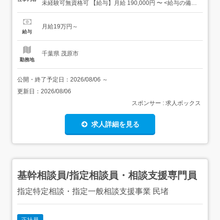
未経験可無資格可 【給与】月給 190,000円 〜 <給与の備考
>昇給あり賞与実績 年2回計3ヶ月分通勤手当実費支給 上限
15,000円試用期間1ヵ月(期間中の条件変更なし)固定残業代
月給19万円～
なし 【求人番号】352066 【勤務地】千葉県長生郡長南町
給与
給田224-10 【市区...
千葉県 茂原市
勤務地
公開・終了予定日：
2026/08/06
～
更新日：
2026/08/06
スポンサー : 求人ボックス
求人詳細を見る
基幹相談員/指定相談員・相談支援専門員
指定特定相談・指定一般相談支援事業 民堵
正社員