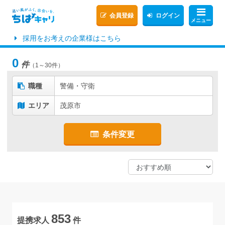
会員登録
ログイン
メニュー
採用をお考えの企業様はこちら
0
件
（1～30件）
職種
警備・守衛
エリア
茂原市
条件変更
853
提携求人
件