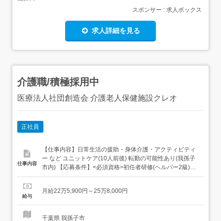
スポンサー : 求人ボックス
求人詳細を見る
介護職/積極採用中
医療法人社団創造会 介護老人保健施設クレオ
正社員
【仕事内容】日常生活の援助・身体介護・アクティビティ
ー など ユニットケア(10人前後) 転勤の可能性あり(我孫子
仕事内容
市内) 【応募条件】<必須資格>初任者研修(ヘルパー2級)以
上介護福祉士あれば尚可年齢、学歴不問 夜勤は18歳以上の
み未経験OK!ブランクOK! 【特徴】昇給・賞与/車通勤OK/資
月給22万5,900円～25万8,000円
格取得支援/託児所あり/主婦・主夫歓迎 資格取得支援・研
給与
修しっかり !託児所あり 書...
千葉県 我孫子市