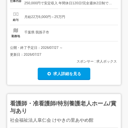
仕事内容
250,000円で安定収入 年間休日120日!完全週休2日制でプ
ライベートも充実 月平均残業10時間程度 ワークライフバ
ランスを重視 退職金制度やマイカー通勤可で長く働ける環
月給22万6,000円～25万円
境ー<子どもたちの「できた!」を育む、やりがいあふれる
給与
お仕事>放課後等デイサービスで、子どもた...
千葉県 我孫子市
勤務地
公開・終了予定日：
2026/07/27
～
更新日：
2026/07/27
スポンサー : 求人ボックス
求人詳細を見る
看護師・准看護師/特別養護老人ホーム/賞
与あり
社会福祉法人皐仁会 けやきの里あやめ館