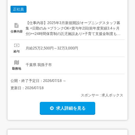
正社員
【仕事内容】2025年3月新規開設/オープニングスタッフ募
集 <日勤のみ >ブランクOK<賞与年2回(前年度実績3.4ヶ月
仕事内容
分)><24時間保育制の託児施設あり>子育て支援金制度もあ
ります <施設名>社会福祉法人皐仁会けやきの里あやめ館<
募集職種>看護師・准看護師<給与情報>月給252,500円～<
月給25万2,500円～32万3,000円
業務内容>令和7年3月新規開設 特別養護老人ホームけやき
給与
の里あやめ館オープニン...
千葉県 我孫子市
勤務地
公開・終了予定日：
2026/07/18
～
更新日：
2026/07/18
スポンサー : 求人ボックス
求人詳細を見る