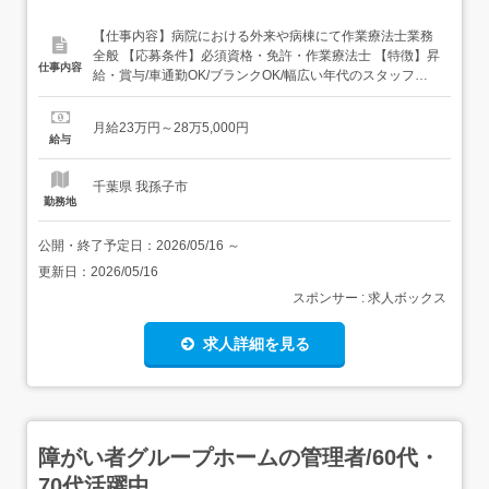
【仕事内容】病院における外来や病棟にて作業療法士業務
全般 【応募条件】必須資格・免許・作業療法士 【特徴】昇
仕事内容
給・賞与/車通勤OK/ブランクOK/幅広い年代のスタッフ活
躍中!/年間休日110日以上/産休・育休あり/介護休業あり/社
会保険完備/経験者歓迎!/退職金あり 月給28以上可!徒手的理
月給23万円～28万5,000円
学療法学べる!リフレッシュ休暇!病院の作業療法士 【PR】
給与
<様々なライフステージ活躍!>昇給・賞与、資格手当...
千葉県 我孫子市
勤務地
公開・終了予定日：
2026/05/16
～
更新日：
2026/05/16
スポンサー : 求人ボックス
求人詳細を見る
障がい者グループホームの管理者/60代・
70代活躍中