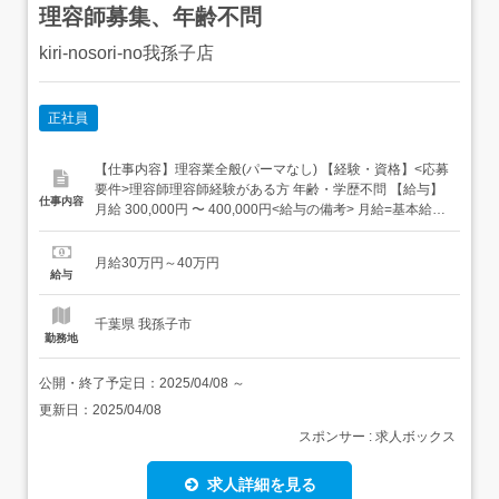
理容師募集、年齢不問
kiri-nosori-no我孫子店
正社員
【仕事内容】理容業全般(パーマなし) 【経験・資格】<応募
要件>理容師理容師経験がある方 年齢・学歴不問 【給与】
仕事内容
月給 300,000円 〜 400,000円<給与の備考> 月給=基本給昇
給あり通勤手当 実費支給 固定残業代なし 試用期間1か月・
条件変更なし 【求人番号】1411915 【勤務地】千葉県我
月給30万円～40万円
孫子市つくし野2-27-13 【市区町村】我孫子市 【都道府
給与
県】千葉県 【...
千葉県 我孫子市
勤務地
公開・終了予定日：
2025/04/08
～
更新日：
2025/04/08
スポンサー : 求人ボックス
求人詳細を見る