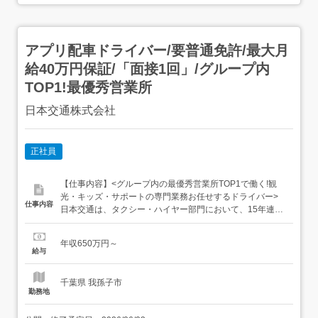
アプリ配車ドライバー/要普通免許/最大月
給40万円保証/「面接1回」/グループ内
TOP1!最優秀営業所
日本交通株式会社
正社員
【仕事内容】<グループ内の最優秀営業所TOP1で働く!観
光・キッズ・サポートの専門業務お任せするドライバー>
仕事内容
日本交通は、タクシー・ハイヤー部門において、15年連続
で業界売上N1を誇るグループです。今回は、グループの中
でも“最優秀営業所”に輝いた実績をもつ、新木場営業所に
年収650万円～
て、アプリ配車ドライバーを募集します!アプリ配車ドライ
給与
バーとは、日本交通グループに所属する乗務員の中から選
抜された精鋭乗務...
千葉県 我孫子市
勤務地