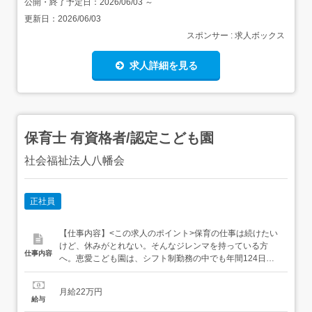
公開・終了予定日：
2026/06/03
～
更新日：
2026/06/03
スポンサー : 求人ボックス
求人詳細を見る
保育士 有資格者/認定こども園
社会福祉法人八幡会
正社員
【仕事内容】<この求人のポイント>保育の仕事は続けたい
けど、休みがとれない。そんなジレンマを持っている方
仕事内容
へ。恵愛こども園は、シフト制勤務の中でも年間124日の
休日確保を実現している認定こども園です。<シフト制だ
から、休みが計画できる>125名定員の園で、シフト制勤務
月給22万円
を導入しているからこそ、事前に休日予定が立てやすい環
給与
境です。「休みの申請が通るか」という不安を持たずに、