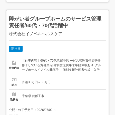
障がい者グループホームのサービス管理
責任者/60代・70代活躍中
株式会社イノベルヘルスケア
正社員
【仕事内容】60代・70代活躍中!サービス管理責任者研修
修了している方募集!研修制度充実年末年始休暇あり! グル
仕事内容
ープホームイノベル我孫子 ・個別支援計画書作成・入所相
談・職員教育<ご応募後について>応募完了後、応募時に入
力していただいたメールアドレス・電話番号(SMS)宛に、
月給30万円～35万円
応募企業とのメッセージのやり取りを開始するために通知
給与
をする可能性がございます。 【経験・資格】18歳以上(深...
千葉県 我孫子市
勤務地
公開・終了予定日：
2026/07/02
～