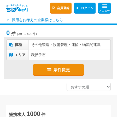
会員登録
ログイン
メニュー
採用をお考えの企業様はこちら
0
件
（391～420件）
職種
その他製造・設備管理・運輸・物流関連職
エリア
我孫子市
条件変更
1000
提携求人
件