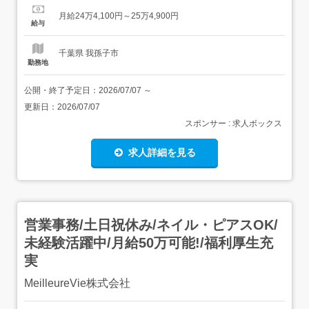
年齢制限あり: 61歳以下(定年年齢を上限とするため) 夜勤
月給24万4,100円～25万4,900円
の方は18歳以上(深夜就労があるため)介護記録などの情報
給与
管理、文書作成等でPCを使用した入力作業がありま...
千葉県 我孫子市
勤務地
公開・終了予定日：
2026/07/07
～
更新日：
2026/07/07
スポンサー : 求人ボックス
求人詳細を見る
営業事務/土日祝休み/ネイル・ピアスOK/
未経験活躍中/月給50万可能!/福利厚生充
実
MeilleureVie株式会社