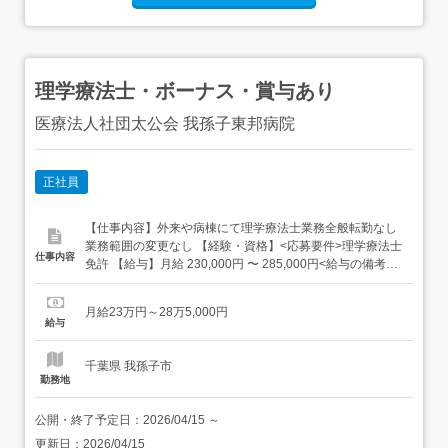
理学療法士・ボーナス・賞与あり
医療法人社団太公会 我孫子東邦病院
正社員
【仕事内容】外来や病棟にて理学療法士業務全般転勤なし
業務範囲の変更なし 【経験・資格】<応募要件>理学療法士
仕事内容
免許 【給与】月給 230,000円 〜 285,000円<給与の備考>
固定残業代なし 経験により優遇残業手当一人親手当(条件
あり)決算賞与(業績に応じて)交通費全額支給昇給(業績に応
月給23万円～28万5,000円
じて)賞与年2回(7月・12月) 年俸者はなし試用期間3ヶ月 条
給与
件変更なし ...
千葉県 我孫子市
勤務地
公開・終了予定日：
2026/04/15
～
更新日：
2026/04/15