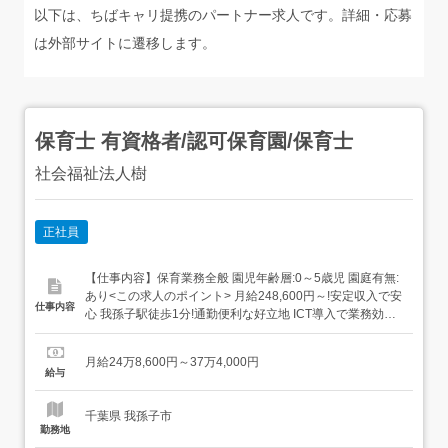
以下は、ちばキャリ提携のパートナー求人です。詳細・応募
は外部サイトに遷移します。
保育士 有資格者/認可保育園/保育士
社会福祉法人樹
正社員
【仕事内容】保育業務全般 園児年齢層:0～5歳児 園庭有無:
あり<この求人のポイント> 月給248,600円～!安定収入で安
仕事内容
心 我孫子駅徒歩1分!通勤便利な好立地 ICT導入で業務効率
化!残業少なめ 宿舎借上げ制度あり!新生活を応援 ー<子ど
もたちの笑顔を育む温かい保育>当園は、0歳から5歳まで
月給24万8,600円～37万4,000円
のお子様たちが毎日を笑顔で過ごせるよう、一人ひとりの
給与
成長に寄り添う認可保育...
千葉県 我孫子市
勤務地