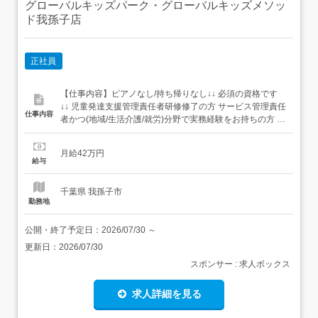
グローバルキッズパーク・グローバルキッズメソッ
ド我孫子店
正社員
【仕事内容】ピアノなし/持ち帰りなし↓↓ 必須の資格です
↓↓ 児童発達支援管理責任者研修修了の方 サービス管理責任
仕事内容
者かつ(地域/生活介護/就労)分野で実務経験をお持ちの方 障
がい者に関する仕事に5年以上従事した方『サビ管』資格
をお持ちの方も是非 分野は違えど視点を変えてご活躍くだ
月給42万円
さい! <主な業務> LD・ADHD、自閉症等のお子様のサポー
給与
ト 未就学児の学習・生活能力向上のた...
千葉県 我孫子市
勤務地
公開・終了予定日：
2026/07/30
～
更新日：
2026/07/30
スポンサー : 求人ボックス
求人詳細を見る