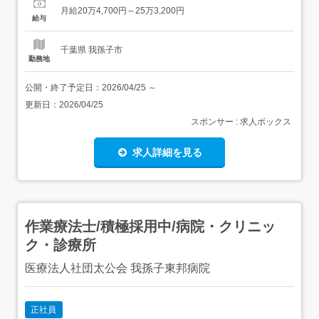
勤のみの勤務可能です。 【経験・資格】<応募要件>資格・
月給20万4,700円～25万3,200円
経験・学歴不問定年制あり 一律60歳まで<歓迎要件>下記
給与
のいずれかがあれば尚可・介護福祉士・介護職員実務者研
修...
千葉県 我孫子市
勤務地
公開・終了予定日：
2026/04/25
～
更新日：
2026/04/25
スポンサー : 求人ボックス
求人詳細を見る
作業療法士/積極採用中/病院・クリニッ
ク・診療所
医療法人社団太公会 我孫子東邦病院
正社員