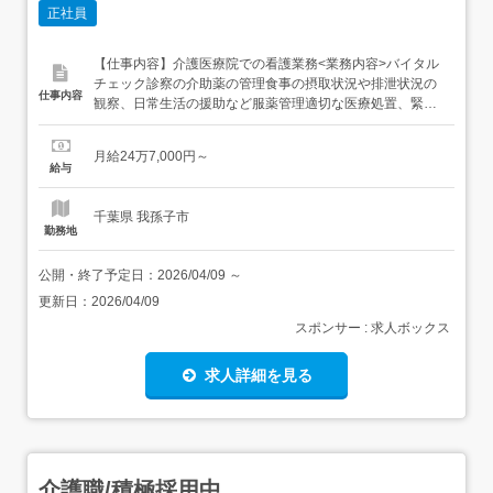
正社員
【仕事内容】介護医療院での看護業務<業務内容>バイタル
チェック診察の介助薬の管理食事の摂取状況や排泄状況の
仕事内容
観察、日常生活の援助など服薬管理適切な医療処置、緊急
時の対応など関係機関、提携病院との連携医療機関受診時
の付き添い<施設概要>定員:入所95名個室:13室、2人室:1
月給24万7,000円～
室、4人室:20室<応募に際して>介護施設での勤務経験が無
給与
い方も歓迎します 【給与】月給24....
千葉県 我孫子市
勤務地
公開・終了予定日：
2026/04/09
～
更新日：
2026/04/09
スポンサー : 求人ボックス
求人詳細を見る
介護職/積極採用中