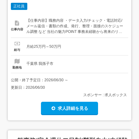
正社員
【仕事内容】職務内容 ・データ入力/チェック・電話対応/
メール返信・書類の作成、発行、整理・面接のスケジュー
仕事内容
ル調整 など 当社の魅力POINT 事務未経験から将来のリー
ダー候補へ!L 将来的にどの会社でも通用する事務スキルを
習得可能 「無期限雇用」だから叶う安心・安定!L 土日祝休
月給25万円～50万円
み/賞与・昇給制度 完備/残業ほぼなし 服装・髪型・ネイル
給与
自由!自分らしさ...
千葉県 我孫子市
勤務地
公開・終了予定日：
2026/06/30
～
更新日：
2026/06/30
スポンサー : 求人ボックス
求人詳細を見る