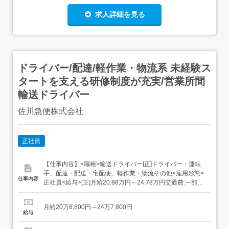
求人詳細を見る
ドライバー/配達/軽作業・物流系 未経験ス
タートを支える研修制度が充実/営業所間
輸送ドライバー
佐川急便株式会社
正社員
【仕事内容】<職種>輸送ドライバー[正]ドライバー・運転
手、配達・配送・宅配便、軽作業・物流その他<雇用形態>
仕事内容
正社員<給与>[正]月給20.88万円～24.78万円交通費:一部支
給 公共交通機関利用時:月上限10万円 車通勤時は距離に応
じて支給<月給>208800円(一律勤務地手当:42000円/一律運
月給20万8,800円～24万7,800円
転手当:10000円/一律給与水準調整手当:16000円含む) ...
給与