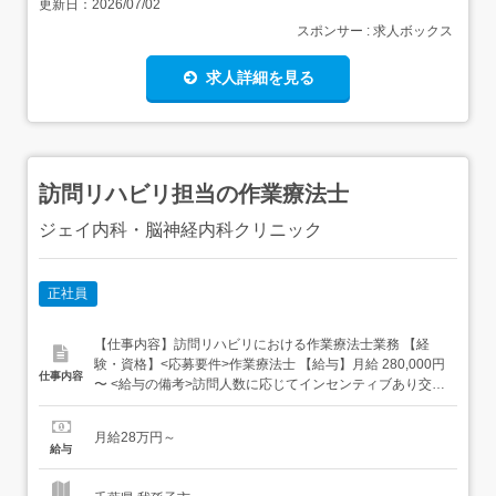
更新日：
2026/07/02
スポンサー : 求人ボックス
求人詳細を見る
訪問リハビリ担当の作業療法士
ジェイ内科・脳神経内科クリニック
正社員
【仕事内容】訪問リハビリにおける作業療法士業務 【経
験・資格】<応募要件>作業療法士 【給与】月給 280,000円
仕事内容
〜 <給与の備考>訪問人数に応じてインセンティブあり交通
費全額支給昇給あり賞与 年2回特別賞与 試用期間1ヶ月 (雇
用条件変更なし) 固定残業代なし 【求人番号】1116712
月給28万円～
【勤務地】千葉県我孫子市本町2-3-3 星野ビル4階 【市区町
給与
村】我孫子市 【都道府県...