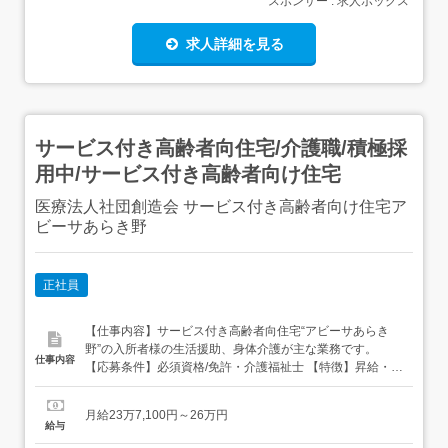
スポンサー : 求人ボックス
求人詳細を見る
サービス付き高齢者向住宅/介護職/積極採
用中/サービス付き高齢者向け住宅
医療法人社団創造会 サービス付き高齢者向け住宅ア
ビーサあらき野
正社員
【仕事内容】サービス付き高齢者向住宅“アビーサあらき
野”の入所者様の生活援助、身体介護が主な業務です。
仕事内容
【応募条件】必須資格/免許・介護福祉士 【特徴】昇給・賞
与/車通勤OK/交通費支給/駅チカ/ブランクOK/年間休日110
日以上/研修あり/社会保険完備/経験者歓迎!/託児所あり/退職
月給23万7,100円～26万円
金あり/制服・ユニフォーム貸与 <介護福祉士必須>待遇充
給与
実!年休113日!賞与～45万実績!長期休暇制度 サ高...