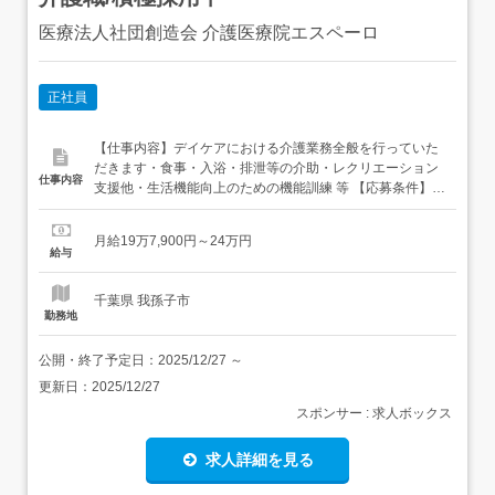
医療法人社団創造会 介護医療院エスペーロ
正社員
【仕事内容】デイケアにおける介護業務全般を行っていた
だきます・食事・入浴・排泄等の介助・レクリエーション
仕事内容
支援他・生活機能向上のための機能訓練 等 【応募条件】必
須資格/免許・介護職員初任者研修以上 【特徴】昇給・賞
与/車通勤OK/交通費支給/駅チカ/ブランクOK/年間休日110
月給19万7,900円～24万円
日以上/資格取得支援/研修あり/社会保険完備/経験者歓迎!/託
給与
児所あり/日勤のみ/退職金あり 資格取得支援あり!年...
千葉県 我孫子市
勤務地
公開・終了予定日：
2025/12/27
～
更新日：
2025/12/27
スポンサー : 求人ボックス
求人詳細を見る