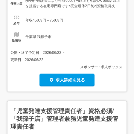
歩4分>経験等により年収600万円以上も相談OK 500名以上
仕事内容
を担当する在宅専門店です<完全週休2日制>[資格取得支援]
[在宅業務あり][車通勤OK][未経験OK][[新卒]応募歓迎][ブラ
ンク可][スキルアップ][教育研修充実] 社員の成長意欲に応え
年収450万円～750万円
てくれる企業! < 株式会社元井調剤 >2017年設立、地域に根
給与
差し<在宅医...
千葉県 我孫子市
勤務地
公開・終了予定日：
2026/06/22
～
更新日：
2026/06/22
スポンサー : 求人ボックス
求人詳細を見る
「児童発達支援管理責任者」資格必須/
「我孫子店」管理者兼務児童発達支援管
理責任者