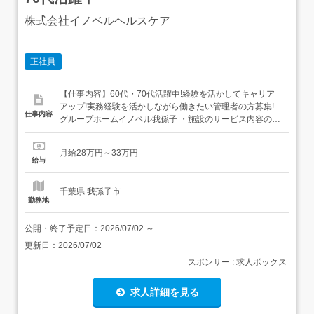
株式会社イノベルヘルスケア
正社員
【仕事内容】60代・70代活躍中!経験を活かしてキャリア
アップ!実務経験を活かしながら働きたい管理者の方募集!
仕事内容
グループホームイノベル我孫子 ・施設のサービス内容の質
を向上するため職員のシフト管理・請求業務・入社、退社
手続き・関連施設との連携・支援員などに教育、指導<ご
月給28万円～33万円
応募後について>応募完了後、応募時に入力していただい
給与
たメールアドレス・電話番号(SMS)宛に、応募企業とのメ
ッ...
千葉県 我孫子市
勤務地
公開・終了予定日：
2026/07/02
～
更新日：
2026/07/02
スポンサー : 求人ボックス
求人詳細を見る