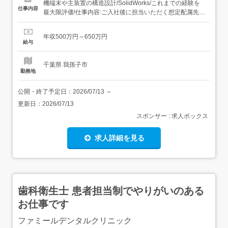
機端末や主装置の構造設計/SolidWorks/これまでの経験を
仕事内容
最大限評価!仕事内容:ご入社後に担当いただく想定配属先の
業務は、オフィス向け電話機端末や主装置の構造設計を担
当いただきます。SolidWorksを使用し、筐体設計や部品配
年収500万円～650万円
置、EOL「部品供給終了」や4M変更に伴う代替設計検討な
給与
ど、製品ライフサイクルに関わる業務です。既存設計...
千葉県 我孫子市
勤務地
公開・終了予定日：
2026/07/13
～
更新日：
2026/07/13
スポンサー : 求人ボックス
求人詳細を見る
歯科衛生士 患者担当制でやりがいのある
お仕事です
ファミールデンタルクリニック