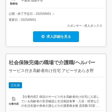
千葉県 我孫子市
勤務地
公開・終了予定日：
2025/09/01
～
更新日：
2025/09/01
スポンサー : 求人ボックス
求人詳細を見る
社会保険完備の職場で介護職/ヘルパー
サービス付き高齢者向け住宅 アビーサあらき野
正社員
【仕事内容】併設のサービス付き高齢者向け住宅に入居し
ている高齢者の安否確認と生活相談食事・入浴・排泄など
仕事内容
の生活支援や身体介護などの介護業務全般 居室数:50室 転
勤の可能性あり(法人内事業所) 【経験・資格】<応募要件>