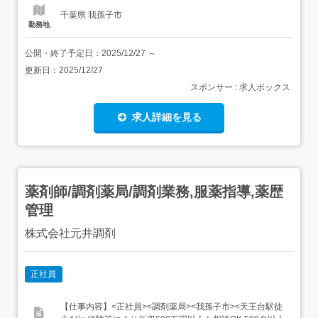
千葉県 我孫子市
勤務地
公開・終了予定日：
2025/12/27
～
更新日：
2025/12/27
スポンサー : 求人ボックス
求人詳細を見る
薬剤師/調剤薬局/調剤業務,服薬指導,薬歴
管理
株式会社元井調剤
正社員
【仕事内容】<正社員><調剤薬局><我孫子市><天王台駅徒