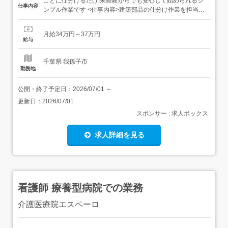
ごとに仕分けるだけ!未経験からでも安心して始められるシ
仕事内容
ンプル作業です <仕事内容>建築部品の仕分け作業を担当し
ていただきます。 種類・サイズごとに仕分け キズや欠けが
ないか目視で確認 仕分けた商品を所定の棚へまとめて保管
月給34万円～37万円
<魅力ポイント> 未経験歓迎!カンタン作業で安心スタート
給与
週払いOK!柔軟に収入GET ...
千葉県 我孫子市
勤務地
公開・終了予定日：
2026/07/01
～
更新日：
2026/07/01
スポンサー : 求人ボックス
求人詳細を見る
看護師 療養型病院での業務
介護医療院エスペーロ