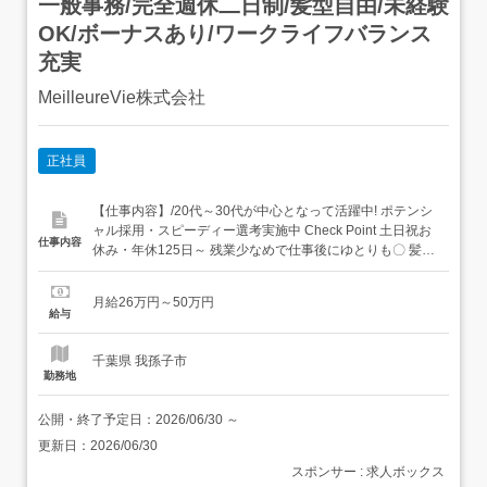
一般事務/完全週休二日制/髪型自由/未経験
OK/ボーナスあり/ワークライフバランス
充実
MeilleureVie株式会社
正社員
【仕事内容】/20代～30代が中心となって活躍中! ポテンシ
ャル採用・スピーディー選考実施中 Check Point 土日祝お
仕事内容
休み・年休125日～ 残業少なめで仕事後にゆとりも〇 髪
色・ネイル自由・転勤なし! < 具体的な業務内容 >・お客様
からのメール対応・フォーマットへのデータ入力・顧客/社
月給26万円～50万円
内リストの更新作業・書類のファイリング スキルに合わせ
給与
てお任...
千葉県 我孫子市
勤務地
公開・終了予定日：
2026/06/30
～
更新日：
2026/06/30
スポンサー : 求人ボックス