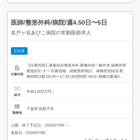
医師/整形外科/病院/週4.50日〜5日
名戸ヶ谷あびこ病院の常勤医師求人
正社員
【仕事内容】募集科目整形外科 業務内容一般外来 病棟管理
救急対応 オペ 応募資格・経験医師免許、保険医登録済 勤
仕事内容
務時間日勤:08:30〜17:30 (休憩時間: 60分) 勤務日数週4.50
日〜5日 当直有り 早番/遅番有り オンコール有り 【経験・
資格】医師免許、保険医登録済 【給与】年収2,000万円
年収2,000万円～
【求人番号】532684 【市区町村】我...
給与
千葉県 我孫子市
勤務地
公開・終了予定日：
2026/07/06
～
更新日：
2026/07/06