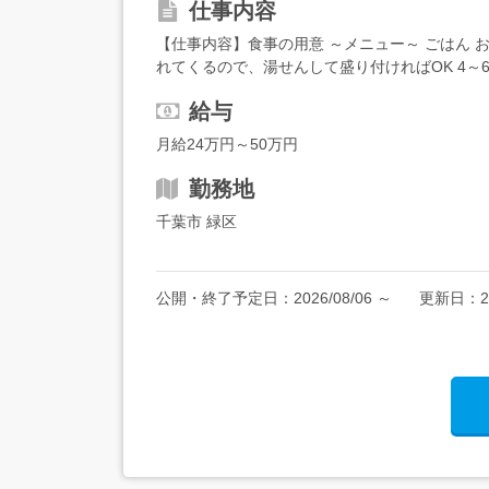
仕事内容
【仕事内容】食事の用意 ～メニュー～ ごはん 
れてくるので、湯せんして盛り付ければOK 4～
薬品は使いません!!<トイレやお風呂のお手伝い..
給与
月給24万円～50万円
勤務地
千葉市 緑区
公開・終了予定日：
2026/08/06
～
更新日：
2