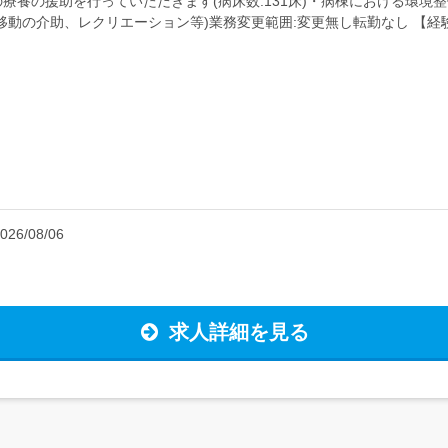
養の援助を行っていただきます(病床数:131床)・病棟における環境整
移動の介助、レクリエーション等)業務変更範囲:変更無し転勤なし 【経
 定年が...
026/08/06
求人詳細を見る