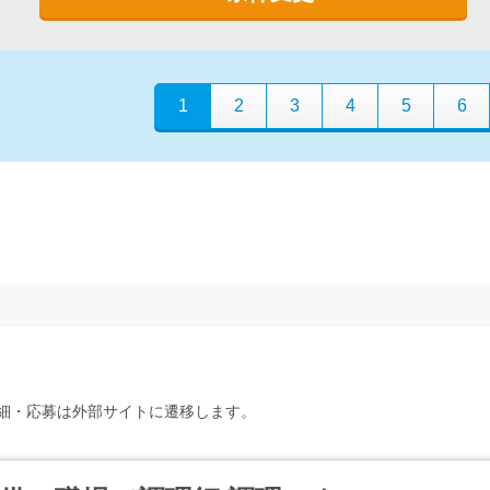
1
2
3
4
5
6
細・応募は外部サイトに遷移します。