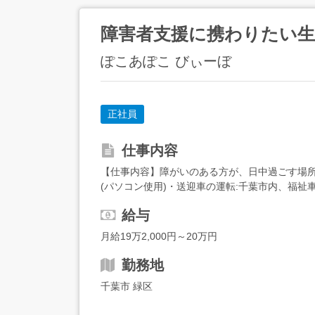
障害者支援に携わりたい生
ぽこあぽこ びぃーぼ
正社員
仕事内容
【仕事内容】障がいのある方が、日中過ごす場所
(パソコン使用)・送迎車の運転:千葉市内、福祉
(AT限定可)年齢・経験不問<歓迎要件>看護師・介護
給与
月給19万2,000円～20万円
勤務地
千葉市 緑区