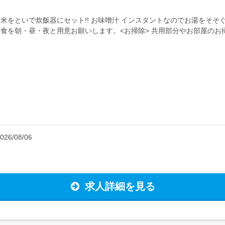
お米をといで炊飯器にセット!! お味噌汁 インスタントなのでお湯をそそ
6食を朝・昼・夜と用意お願いします。<お掃除> 共用部分やお部屋の
.
026/08/06
求人詳細を見る