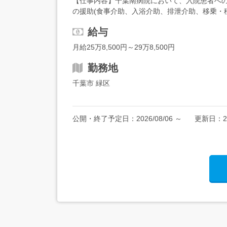
【仕事内容】千葉南病院において、入院患者への療
の援助(食事介助、入浴介助、排泄介助、移乗・
免許(AT限定可)経験不問年齢制限あり 18歳～59歳
給与
月給25万8,500円～29万8,500円
勤務地
千葉市 緑区
公開・終了予定日：
2026/08/06
～
更新日：
2