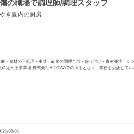
備の職場で調理師/調理スタッフ
けやき園内の厨房
全般・食材の下処理・主菜・副菜の調理全般・盛り付け・食材発注、シフ
の定める事業場 株式会社HITOWAでの雇用となり、業務を受託してい
資格】<応募要件>...
026/08/06