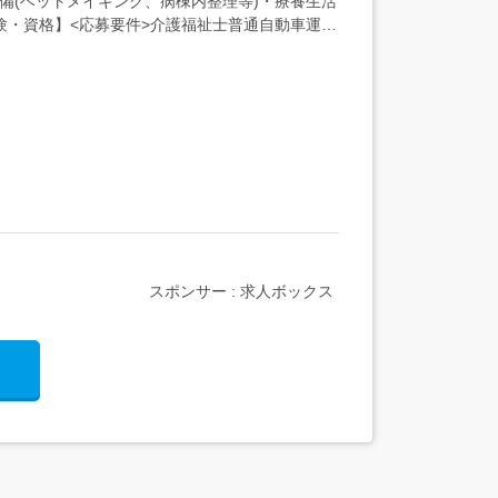
備(ベットメイキング、病棟内整理等)・療養生活
験・資格】<応募要件>介護福祉士普通自動車運転
スポンサー : 求人ボックス