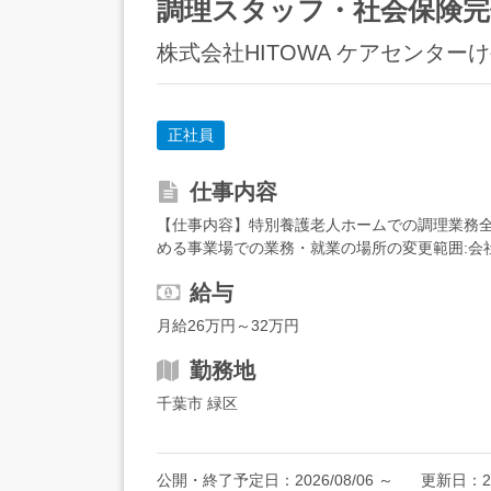
調理スタッフ・社会保険完
株式会社HITOWA ケアセンター
正社員
仕事内容
【仕事内容】特別養護老人ホームでの調理業務
める事業場での業務・就業の場所の変更範囲:会社
下(65歳定年制のため)の募集となります 【経験・
給与
月給26万円～32万円
勤務地
千葉市 緑区
公開・終了予定日：
2026/08/06
～
更新日：
2