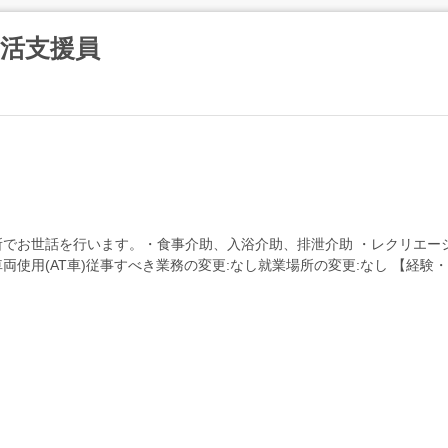
活支援員
でお世話を行います。・食事介助、入浴介助、排泄介助 ・レクリエー
車両使用(AT車)従事すべき業務の変更:なし就業場所の変更:なし 【経
福祉...