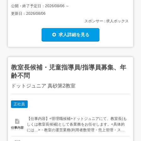
公開・終了予定日：
2026/08/06
～
更新日：
2026/08/06
スポンサー : 求人ボックス
求人詳細を見る
教室長候補・児童指導員/指導員募集、年
齢不問
ドットジュニア 真砂第2教室
正社員
【仕事内容】<管理職候補>ドットジュニアにて、教室長(も
しくは教室長候補)として各業務をお任せします。<具体的
仕事内容
には…>・教室の運営業務(利用者数管理・売上管理・スタ
ッフ管理など)・保護者対応、見学者対応、学校との連携