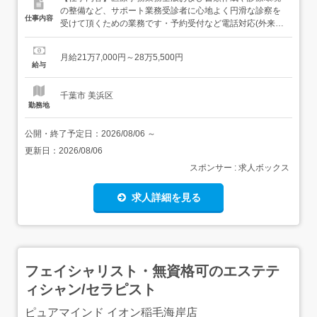
の整備など、サポート業務受診者に心地よく円滑な診察を
仕事内容
受けて頂くための業務です・予約受付など電話対応(外来予
約、検査予約)・窓口受付、案内誘導(検査)・会計、医療費
請求業務・入院説明、入院書類渡し・医療事務補助(書類作
月給21万7,000円～28万5,500円
成、スキャナー処理などの庶務)業務の変更なし転勤の可能
給与
性あり:法人の定める事業所 【経験・資格】<応募要件>資
格...
千葉市 美浜区
勤務地
公開・終了予定日：
2026/08/06
～
更新日：
2026/08/06
スポンサー : 求人ボックス
求人詳細を見る
フェイシャリスト・無資格可のエステテ
ィシャン/セラピスト
ピュアマインド イオン稲毛海岸店