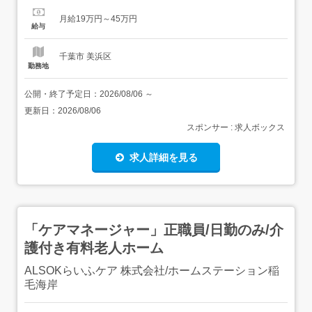
応募要件>経験あれば尚可資格不問経験不問<歓迎要件>経
月給19万円～45万円
験者、明るくやる気のある方、人生楽しみたい方、シフト
給与
に柔軟に対応できる方歓迎! 【給与】月給 190,000円 〜...
千葉市 美浜区
勤務地
公開・終了予定日：
2026/08/06
～
更新日：
2026/08/06
スポンサー : 求人ボックス
求人詳細を見る
「ケアマネージャー」正職員/日勤のみ/介
護付き有料老人ホーム
ALSOKらいふケア 株式会社/ホームステーション稲
毛海岸