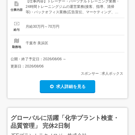
【仕事内容】トレーナー・パーソナルトレーニング業務・
24時間トレーニングジムの運営業務(接客、指導、清掃
仕事内容
等)・バックオフィス業務(広告宣伝、マーケティング、人
員研修等) 店舗マネージャーもしくは店舗マネージャー候
補・パーソナルトレーニング業務・24時間トレーニングジ
月給30万円～70万円
ムの運営業務(接客、指導、清掃等)・バックオフィス業務
給与
(広告宣伝、マーケティング、採用・研修等)・店舗のマネ
ジメント...
千葉市 美浜区
勤務地
公開・終了予定日：
2026/08/06
～
更新日：
2026/08/06
スポンサー : 求人ボックス
求人詳細を見る
グローバルに活躍「化学プラント検査・
品質管理」 完休2日制