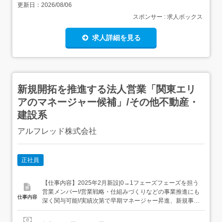
更新日：
2026/08/06
スポンサー : 求人ボックス
求人詳細を見る
新規開拓を推進する法人営業「関東エリ
アのマネージャー候補」/その他不動産・
建設系
アルフレッド株式会社
正社員
【仕事内容】2025年2月新設|0→1フェーズフェーズを担う
営業メンバー!/営業戦略・仕組みづくりなどの事業推進にも
仕事内容
深く関与可能!/実績次第で早期マネージャー昇進、新規事業
責任者など、重要ポストも目指せる環境!仕事内容: この求
人のポイント/・2025年2月新設|新規開拓セールス立上げメ