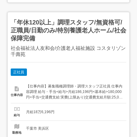
「年休120以上」調理スタッフ/無資格可/
正職員/日勤のみ/特別養護老人ホーム/社会
保障完備
社会福祉法人友和会/介護老人福祉施設 コスタリゾン
千壽苑
正社員
【仕事内容】募集職種調理師・調理スタッフ正社員 仕事内
容調理 給与・手当<給与>月給186,196円<基本給>180,000
仕事内容
円<手当>交通費支給:実費(上限あり)交通費支給月額:25,000
円調整手当:6,196円早出手当:1,000円/回扶養手当:子:5,000
円/人住宅手当:賃貸:17,000円<賞与>賞与あり年2回合計4ヶ
月給18万6,196円
月分過去支給実績<...
給与
千葉市 美浜区
勤務地