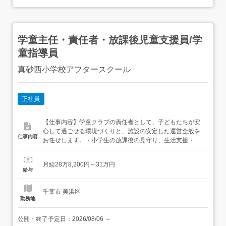
学童主任・責任者・放課後児童支援員/学
童指導員
真砂西小学校アフタースクール
正社員
【仕事内容】学童クラブの責任者として、子どもたちが安
心して過ごせる環境づくりと、施設の安定した運営全般を
仕事内容
お任せします。・小学生の放課後の見守り、生活支援・現
場スタッフのフォロー、育成、マネジメント・シフト管
理、業務調整・安全・衛生管理、事故防止対応・保護者対
月給28万8,200円～31万円
応、相談対応・本部との連携、運営に関する報告・調整 現
給与
場と運営の両方に関わりながら、チームで施設をまとめて
いくポジションです...
千葉市 美浜区
勤務地
公開・終了予定日：
2026/08/06
～