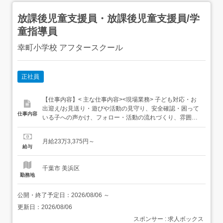
放課後児童支援員・放課後児童支援員/学
童指導員
幸町小学校 アフタースクール
正社員
【仕事内容】< 主な仕事内容><現場業務> 子ども対応・お
出迎え/お見送り・遊びや活動の見守り、安全確認・困って
仕事内容
いる子への声かけ、フォロー・活動の流れづくり、雰囲気
づくり お任せするポジションにより業務内容が変わります!
⏩主任としての役割・現場全体の運営管理(安全・活動・環
月給23万3,375円～
境整備の最終責任)・保護者対応の中心(重要な相談・判断
給与
を含む)・スタッフのマネジメント(育成・...
千葉市 美浜区
勤務地
公開・終了予定日：
2026/08/06
～
更新日：
2026/08/06
スポンサー : 求人ボックス