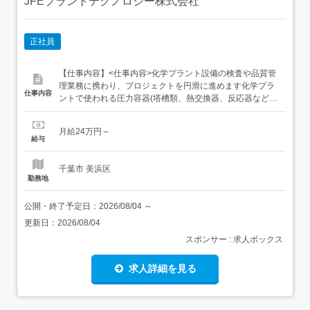
JFEプラントテクノロジー株式会社
正社員
【仕事内容】<仕事内容>化学プラント設備の検査や品質管
理業務に携わり、プロジェクトを円滑に進めます化学プラ
仕事内容
ントで使われる圧力容器(塔槽類、熱交換器、反応器など)
の製作における、品質管理全般を担当する仕事です。 計画
立案:検査の仕様や計画を作成 ベンダー管理:製作会社の調
月給24万円～
査・評価・指導 工程管理:製作の進捗を管理、検査業務を実
給与
施・調整 品質保証:溶接や検査に関する書類を確認、問題...
千葉市 美浜区
勤務地
公開・終了予定日：
2026/08/04
～
更新日：
2026/08/04
スポンサー : 求人ボックス
求人詳細を見る