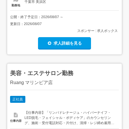
千葉市 美浜区
勤務地
公開・終了予定日：
2026/08/07
～
更新日：
2026/08/07
スポンサー : 求人ボックス
求人詳細を見る
美容・エステサロン勤務
Ruang マリンピア店
正社員
【仕事内容】「リンパドレナージュ・ハイパーナイフ・
LED脱毛・フェイシャル・ボディケア」のカウンセリン
仕事内容
グ、施術・受付電話対応・片付け、清掃・レジ締め雇用期
間の定めなし転勤、業務範囲の変更なし 【経験・資格】<