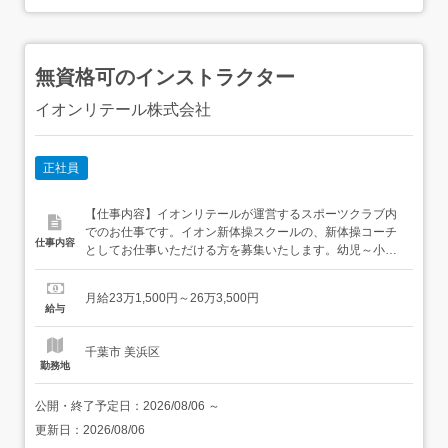
無資格可のインストラクター
イオンリテール株式会社
正社員
【仕事内容】イオンリテールが運営するスポーツクラブ内
でのお仕事です。イオン新体操スクールの、新体操コーチ
仕事内容
としてお仕事いただける方を募集いたします。幼児～小学
生対象の新体操スクールでのコーチ・レッスン指導をお願
いいたします。<勤務地> 配属店舗は本人の希望区分や適性
月給23万1,500円～26万3,500円
を考慮して採用後に決定 新卒本州、四国の直営店舗及び本
給与
社、各事業所 既卒関東エリア(相模原店・レイクタウン
店・栃...
千葉市 美浜区
勤務地
公開・終了予定日：
2026/08/06
～
更新日：
2026/08/06