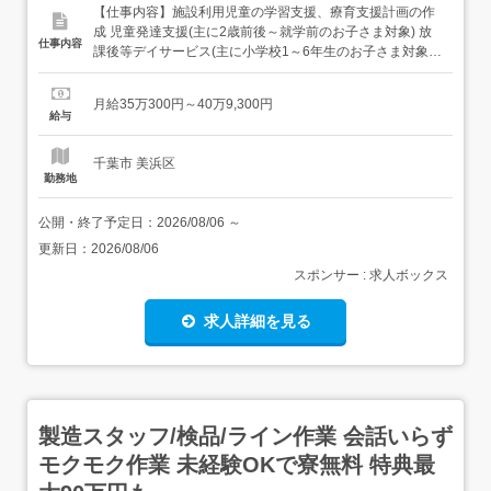
【仕事内容】施設利用児童の学習支援、療育支援計画の作
成 児童発達支援(主に2歳前後～就学前のお子さま対象) 放
仕事内容
課後等デイサービス(主に小学校1～6年生のお子さま対象)
発達に特性のある子どもたちへ、個別および小集団での療
育支援を行います。運動・学習・生活動作など、成長段階
月給35万300円～40万9,300円
に応じたプログラムを通して、子ども一人ひとりに寄り添
給与
った支援を担当していただきます。 保育所等訪問支援保育
園・幼稚園...
千葉市 美浜区
勤務地
公開・終了予定日：
2026/08/06
～
更新日：
2026/08/06
スポンサー : 求人ボックス
求人詳細を見る
製造スタッフ/検品/ライン作業 会話いらず
モクモク作業 未経験OKで寮無料 特典最