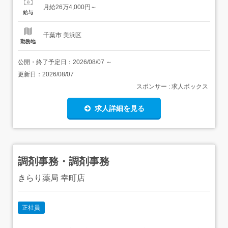
あり)交通費支給月額:30,000円夜勤手当:6,000円/回準夜勤
月給26万4,000円～
手当:2,000円/回深夜勤手当:4,000円/回 土日手当:8時間以
給与
上...
千葉市 美浜区
勤務地
公開・終了予定日：
2026/08/07
～
更新日：
2026/08/07
スポンサー : 求人ボックス
求人詳細を見る
調剤事務・調剤事務
きらり薬局 幸町店
正社員