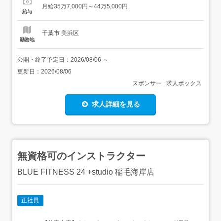
・活動プログラム(療育支援)の企画・準備・実施 室内での
月給35万7,000円～44万5,000円
製作活動やレクリエーション、屋内外での運動療育、買い
給与
物学習、農業体験、お出かけ学習などの内容は様々です・
記録作成...
千葉市 美浜区
勤務地
公開・終了予定日：
2026/08/06
～
更新日：
2026/08/06
スポンサー : 求人ボックス
求人詳細を見る
無資格可のインストラクター
BLUE FITNESS 24 +studio 稲毛海岸店
正社員