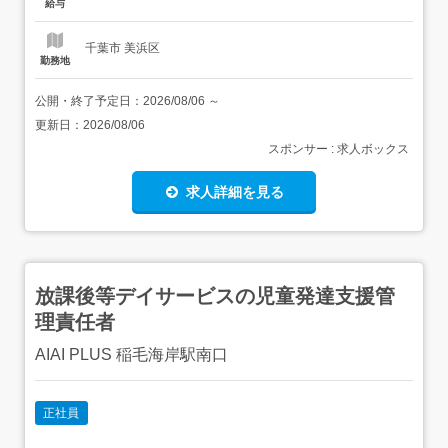
給与
テ管理 等 【経験・資格】<応募要件>やる気のある方であ...
千葉市 美浜区
勤務地
公開・終了予定日：
2026/08/06
～
更新日：
2026/08/06
スポンサー : 求人ボックス
求人詳細を見る
放課後等デイサービスの児童発達支援管
理責任者
AIAI PLUS 稲毛海岸駅南口
正社員