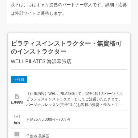
以下は、ちばキャリ提携のパートナー求人です。詳細・応募
は外部サイトに遷移します。
ピラティスインストラクター・無資格可
のインストラクター
WELL PILATES 海浜幕張店
正社員
【仕事内容】WELL PILATESにて、完全1対1のパーソナル
ピラティスインストラクターとしてご活躍いただきます。
仕事内容
パーソナルレッスン(完全1対1)お客様の姿勢・歪み・生活
習慣を丁寧に読み取り、毎回オーダーメイドのプログラム
を組みます。完全1対1だからこそお客様の細かな変化に気
月給25万5,000円～70万円
づき、その日の状態に合わせた最適な指導が可能です。ご
給与
自宅用のセルフケア動画(約15分)を撮影してお客様にプ
レ...
千葉市 美浜区