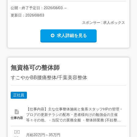
公開・終了予定日：
2026/08/03
～
更新日：
2026/08/03
スポンサー : 求人ボックス
求人詳細を見る
無資格可の整体師
すこやかBB腰痛整体/千葉美容整体
正社員
【仕事内容】主な仕事整体施術と集客スタッフHPの管理・
ブログの更新チラシの配布・患者様向けの勉強会の主催
仕事内容
等々その他、・当院での業務全般 ・整体師業務 (不妊整
体・アトピー整体・産後の骨盤矯正以外)(腰痛・肩こり・
頭蓋骨調整・顎関節症・小顔矯正・ダイエット矯正等々)
月給20万円～35万円
の技術の習得も含まれます・患者様へのアドバイス ・カル