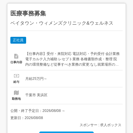
医療事務募集
ベイタウン・ウィメンズクリニック&ウェルネス
正社員
【仕事内容】受付・来院対応 電話対応・予約受付 会計業務
電子カルテ入力補助 レセプト業務 各種書類作成・整理 院
仕事内容
内の環境整備など従事すべき業務の変更:なし就業場所の変
更:なし 【経験・資格】<応募要件>無資格可医療事務経験
者必須<歓迎要件>婦人科での医療事務経験歓迎 【給与】月
月給25万円～
給 250,000円 〜 <給与の備考>昇給あり固定残業代なし試
給与
用期間2ヶ月、条件変...
千葉市 美浜区
勤務地
公開・終了予定日：
2026/08/08
～
更新日：
2026/08/08
スポンサー : 求人ボックス