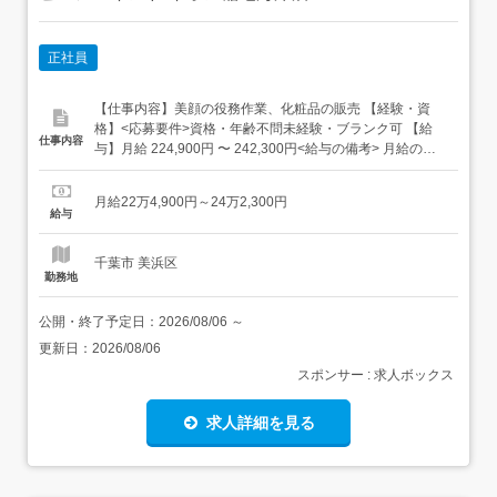
正社員
【仕事内容】美顔の役務作業、化粧品の販売 【経験・資
格】<応募要件>資格・年齢不問未経験・ブランク可 【給
仕事内容
与】月給 224,900円 〜 242,300円<給与の備考> 月給の最
低額は18歳だった場合、 22歳以上は241,200円～(経験に
より更に優遇あり) 固定残業代なし、試用期間2ヶ月(期間中
月給22万4,900円～24万2,300円
の条件変更なし) 給与は地域・経験により異なります歩合
給与
手当交通費別途支給昇給...
千葉市 美浜区
勤務地
公開・終了予定日：
2026/08/06
～
更新日：
2026/08/06
スポンサー : 求人ボックス
求人詳細を見る