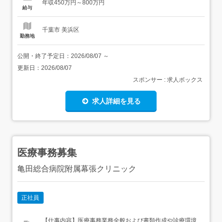
年収450万円～800万円
ンバー→営業×事業推進の両輪を担える・0→1フェーズだ
給与
からこそ、営業戦略・仕組みづくりに深く関与→...
千葉市 美浜区
勤務地
公開・終了予定日：
2026/08/07
～
更新日：
2026/08/07
スポンサー : 求人ボックス
求人詳細を見る
医療事務募集
亀田総合病院附属幕張クリニック
正社員
【仕事内容】医療事務業務全般および書類作成や診療環境