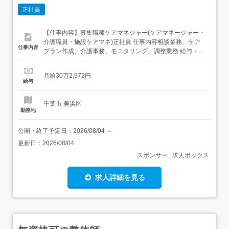
正社員
【仕事内容】募集職種ケアマネジャー(ケアマネージャー・
介護職員・施設ケアマネ)正社員 仕事内容相談業務、ケア
仕事内容
プラン作成、介護事務、モニタリング、調整業務 給与・手
当<給与>月給302,972円<手当>処遇改善手当:10,300円(給
与に含む)残業代:別途支給<賞与>賞与あり 勤務時間日勤専
月給30万2,972円
従1日勤:8:30～17:30(休憩60分) 勤務形態残業ほぼなし...
給与
千葉市 美浜区
勤務地
公開・終了予定日：
2026/08/04
～
更新日：
2026/08/04
スポンサー : 求人ボックス
求人詳細を見る