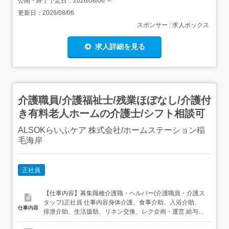
公開・終了予定日：
2026/08/06
～
更新日：
2026/08/06
スポンサー : 求人ボックス
求人詳細を見る
介護職員/介護福祉士/残業ほぼなし/介護付
き有料老人ホームの介護士/シフト相談可
ALSOKらいふケア 株式会社/ホームステーション稲
毛海岸
正社員
【仕事内容】募集職種介護職・ヘルパー(介護職員・介護ス
タッフ)正社員 仕事内容身体介護、食事介助、入浴介助、
仕事内容
排泄介助、生活援助、リネン交換、レク企画・運営 給与・
手当<給与>月給264,000円〜<手当>交通費支給:実費(上限