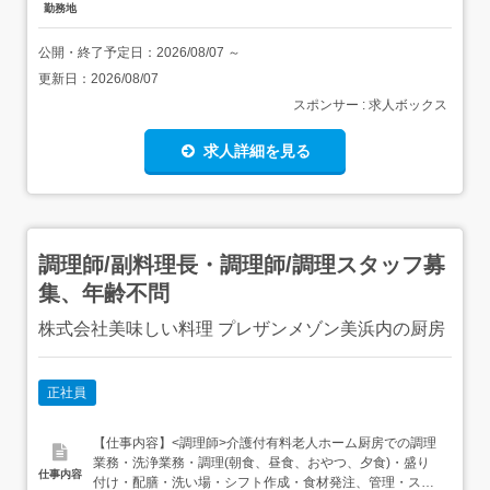
勤務地
公開・終了予定日：
2026/08/07
～
更新日：
2026/08/07
スポンサー : 求人ボックス
求人詳細を見る
調理師/副料理長・調理師/調理スタッフ募
集、年齢不問
株式会社美味しい料理 プレザンメゾン美浜内の厨房
正社員
【仕事内容】<調理師>介護付有料老人ホーム厨房での調理
業務・洗浄業務・調理(朝食、昼食、おやつ、夕食)・盛り
仕事内容
付け・配膳・洗い場・シフト作成・食材発注、管理・スタ