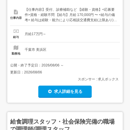
【仕事内容】受付、診療補助など 【経験・資格】<応募要
件>資格・経験不問 【給与】月給 170,000円 〜 <給与の備
仕事内容
考> 給与は経験・能力により応相談交通費支給(上限あり)
【求人番号】46972 【勤務地】千葉県千葉市美浜区幸町2-
9-1 101 【市区町村】千葉市美浜区 【都道府県】千葉県
月給17万円～
【最寄り駅】京成千葉線 西登戸駅から徒歩で13分, 京成千
給与
葉線 みどり台駅から徒歩で16分,...
千葉市 美浜区
勤務地
公開・終了予定日：
2026/08/06
～
更新日：
2026/08/06
スポンサー : 求人ボックス
求人詳細を見る
給食調理スタッフ・社会保険完備の職場
で調理師/調理スタッフ