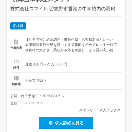
株式会社スマイル 習志野市香澄の中学校内の厨房
正社員
【仕事内容】給食調理・書類作成・お客様対応といった、
集団調理業務全般を行います栄養面を始めアレルギー対応
仕事内容
や食材の大きさ・柔らかさ等も考慮し、より質の高い給食
の提供が目標です 初めての方は仕事の1日の流れや食材の
扱い方など、イチから丁寧に教えますね。経験者の方は、
月給18万円～27万5,000円
スキルを活かした業務から始めて職場の雰囲気に慣れてい
給与
きましょう。 【経験・資格】<応募要件>調理師高校卒業以
上定年が65歳の為、...
千葉市 美浜区
勤務地
公開・終了予定日：
2026/08/06
～
更新日：
2026/08/06
スポンサー : 求人ボックス
求人詳細を見る