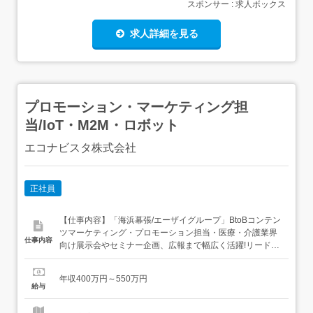
スポンサー : 求人ボックス
求人詳細を見る
プロモーション・マーケティング担
当/IoT・M2M・ロボット
エコナビスタ株式会社
正社員
【仕事内容】「海浜幕張/エーザイグループ」BtoBコンテン
ツマーケティング・プロモーション担当・医療・介護業界
仕事内容
向け展示会やセミナー企画、広報まで幅広く活躍!リード獲
得から事業拡大を牽引する、裁量の大きいポジションで
す。仕事内容:・プロモーション・マーケティング業務 オン
年収400万円～550万円
ライン・オフライン問わず、サービスの認知拡大からリー
給与
ド育成「ナーチャリング」、 営業活動の支援まで、幅広い
プロモーション...