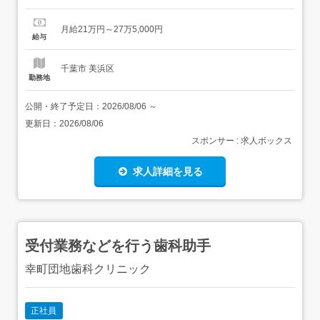
ッフの育成等<副料理長>介護付有料老人ホーム厨房での調
理業務・洗浄業務・発注業務・職員の教育業務・ソフトを
月給21万円～27万5,000円
使用した管理業務・調理(朝食、昼食、おやつ、夕食)・盛
給与
り付け・配膳・洗い場・シフト作成・食材発注、管...
千葉市 美浜区
勤務地
公開・終了予定日：
2026/08/06
～
更新日：
2026/08/06
スポンサー : 求人ボックス
求人詳細を見る
受付業務などを行う歯科助手
幸町団地歯科クリニック
正社員