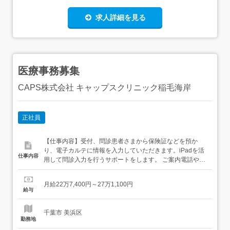
求人詳細を見る
医療事務募集
CAPS株式会社 キャップスクリニック稲毛海岸
正社員
【仕事内容】受付、問診患者さまから保険証などを預か
り、電子カルテに情報を入力していただきます。iPadを活
仕事内容
用して問診入力を行うサポートをします。 ご案内電話や対
面で次回予約や予防接種の調整をします。医師や看護師が
判断しやすいような情報を聞き出すことが重要です。予防
月給22万7,400円～27万1,100円
接種のスケジューリングのサポートも担当していただきま
給与
す。 会計・医療事務(レセプト)会計は初診料(再診料)や検
査料・...
千葉市 美浜区
勤務地