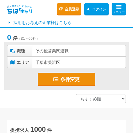
会員登録
ログイン
メニュー
採用をお考えの企業様はこちら
0
件
（31～60件）
職種
その他営業関連職
エリア
千葉市美浜区
条件変更
1000
提携求人
件