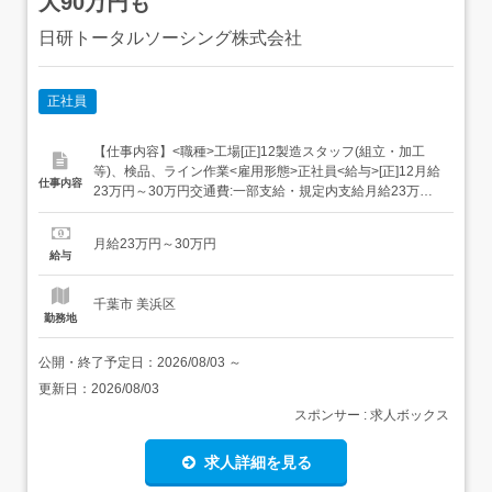
大90万円も
日研トータルソーシング株式会社
正社員
【仕事内容】<職種>工場[正]12製造スタッフ(組立・加工
等)、検品、ライン作業<雇用形態>正社員<給与>[正]12月給
仕事内容
23万円～30万円交通費:一部支給・規定内支給月給23万円
～30万円<月収例>月収28万円(月給24万円各種手当)<各種
手当>・残業手当(100%支給)・資格手当・深夜手当・休日
月給23万円～30万円
出勤手当・昇給<入社時の想定年収>年収350万円～...
給与
千葉市 美浜区
勤務地
公開・終了予定日：
2026/08/03
～
更新日：
2026/08/03
スポンサー : 求人ボックス
求人詳細を見る