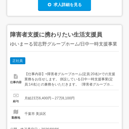
求人詳細を見る
障害者支援に携わりたい生活支援員
ゆいまーる習志野グループホーム/日中一時支援事業
正社員
【仕事内容】<障害者グループホーム(定員:20名)>での支援
業務をお任せします。 併設している日中一時支援事業(定
仕事内容
員:14名)との兼務をいただきます。〈障害者グループホー
ム〉障害者20名(男性10名、女性10名)の共同生活の支援の
場として、居室(1室5名単位)ごとに生活支援をしていただ
月給23万6,400円～27万8,100円
きます。具体的には、朝は、起床、身支度、朝食などを支
給与
援し、会社や福祉作業所への出勤までをサポートいただ
き...
千葉市 美浜区
勤務地