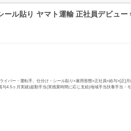
シール貼り ヤマト運輸 正社員デビュー 
イバー・運転手、仕分け・シール貼り<雇用形態>正社員<給与>[正]月給21
2月 賞与4.5ヶ月実績)超勤手当(実残業時間に応じ支給)地域手当扶養手当