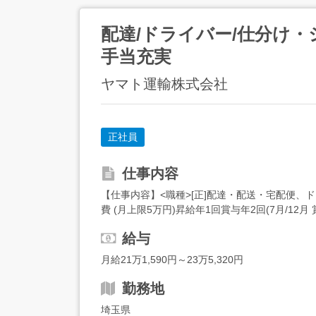
配達/ドライバー/仕分け・
手当充実
ヤマト運輸株式会社
正社員
仕事内容
【仕事内容】<職種>[正]配達・配送・宅配便、ドラ
費 (月上限5万円)昇給年1回賞与年2回(7月/1
25H/扶...
給与
月給21万1,590円～23万5,320円
勤務地
埼玉県