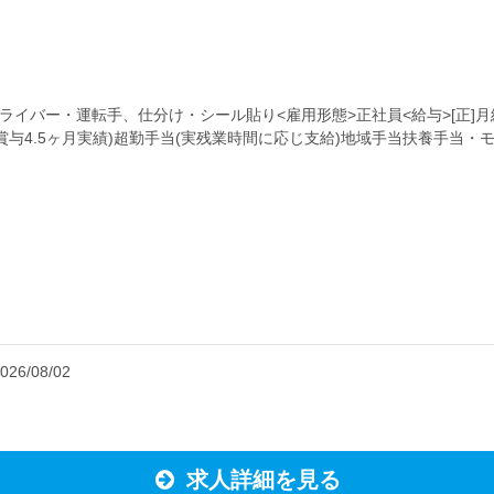
イバー・運転手、仕分け・シール貼り<雇用形態>正社員<給与>[正]月給21
2月 賞与4.5ヶ月実績)超勤手当(実残業時間に応じ支給)地域手当扶養手当・モ
026/08/02
求人詳細を見る