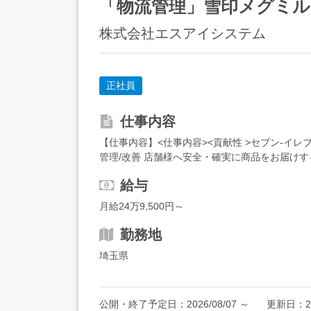
「物流管理」雪印メグミ
株式会社エスアイシステム
正社員
仕事内容
【仕事内容】<仕事内容><貢献性 >セブン‐イレ
管理/改善 店舗様へ安全・確実に商品をお届けす
品防止・廃棄ロスを最小限に抑える適正な在庫管理 
給与
月給24万9,500円～
勤務地
埼玉県
公開・終了予定日：
2026/08/07
～
更新日：
2