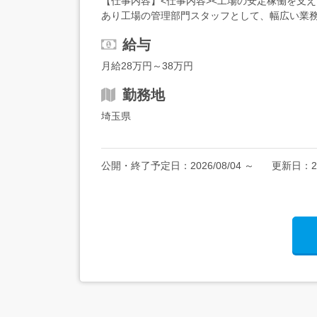
【仕事内容】<仕事内容><工場の安定稼働を支
あり工場の管理部門スタッフとして、幅広い業
な経理業務 POINT現場スタッフとコミュニケー
給与
月給28万円～38万円
勤務地
埼玉県
公開・終了予定日：
2026/08/04
～
更新日：
2