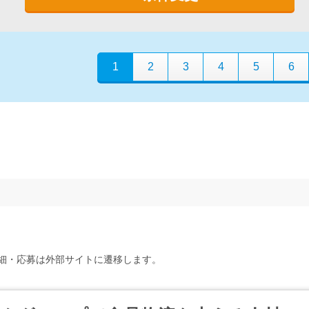
1
2
3
4
5
6
細・応募は外部サイトに遷移します。