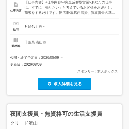
【仕事内容】<仕事内容><完全反響型営業>あなたの仕事
は、すでに「売りたい」と考えているお客様をお迎えし、
仕事内容
商談をするだけです。開店準備:店内清掃、買取資金の準備
など接客・査定:1日6～7組ほどのお客様の対応買取・成約:
査定金額を提示し、ご納得いただければ契約閉店作業:買取
月給45万円～
商品の発送など集客や、商談のアポイント取得は本社が行
給与
っているため、飛び込み営業や外回り、ひたすら電話をか
ける、な...
千葉県 流山市
勤務地
公開・終了予定日：
2026/08/09
～
更新日：
2026/08/09
スポンサー : 求人ボックス
求人詳細を見る
夜間支援員・無資格可の生活支援員
クリード流山