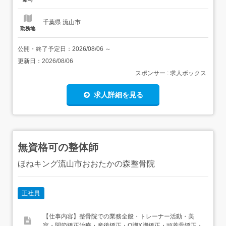
修<歓迎要件>・介護福祉士・看護補助経験3年以上 【給
与】月...
千葉県 流山市
勤務地
公開・終了予定日：
2026/08/06
～
更新日：
2026/08/06
スポンサー : 求人ボックス
求人詳細を見る
無資格可の整体師
ほねキング流山市おおたかの森整骨院
正社員
【仕事内容】整骨院での業務全般・トレーナー活動・美
容・関節矯正治療・産後矯正・O脚X脚矯正・頭蓋骨矯正・