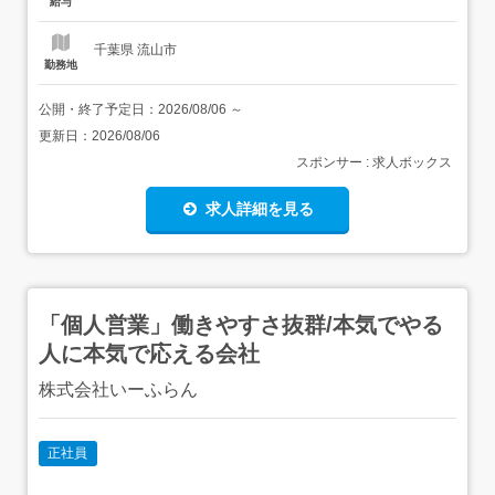
給与
てキャリアアップしたい方」そんな方々のご応募お待ちし
てお...
千葉県 流山市
勤務地
公開・終了予定日：
2026/08/06
～
更新日：
2026/08/06
スポンサー : 求人ボックス
求人詳細を見る
「個人営業」働きやすさ抜群/本気でやる
人に本気で応える会社
株式会社いーふらん
正社員