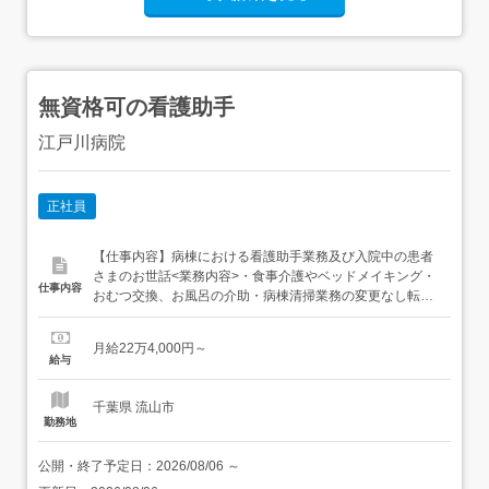
無資格可の看護助手
江戸川病院
正社員
【仕事内容】病棟における看護助手業務及び入院中の患者
さまのお世話<業務内容>・食事介護やベッドメイキング・
仕事内容
おむつ交換、お風呂の介助・病棟清掃業務の変更なし転勤
なし 【経験・資格】<応募要件>無資格可経験不問年齢制限
あり 18歳～59歳 深夜業及び定年が60歳のため学歴不問<
月給22万4,000円～
歓迎要件>介護職員初任者研修(旧ヘルパー2級)あれば尚可
給与
【給与】月給 224,000円 〜 ...
千葉県 流山市
勤務地
公開・終了予定日：
2026/08/06
～