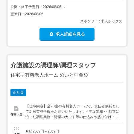
公開・終了予定日：
2026/08/06
～
更新日：
2026/08/06
スポンサー : 求人ボックス
求人詳細を見る
介護施設の調理師/調理スタッフ
住宅型有料老人ホーム めいと中金杉
正社員
【仕事内容】全28室の有料老人ホームで、責任者候補とし
て厨房業務全般をお願いいたします。<主な業務>・献立に
仕事内容
沿った調理業務・野菜のカット等の仕込みや盛り付け・食
器や調理器具などの洗浄、清掃・発注や帳票類管理等食事
を通してご入居者様に笑顔をお届けしていきましょう!「料
月給25万円～28万円
理が好き」「人に喜ばれる仕事がしたい」「資格を活かし