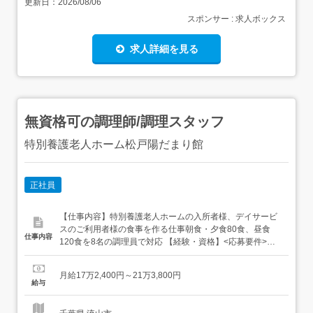
更新日：
2026/08/06
スポンサー : 求人ボックス
求人詳細を見る
無資格可の調理師/調理スタッフ
特別養護老人ホーム松戸陽だまり館
正社員
【仕事内容】特別養護老人ホームの入所者様、デイサービ
スのご利用者様の食事を作る仕事朝食・夕食80食、昼食
仕事内容
120食を8名の調理員で対応 【経験・資格】<応募要件>無
資格可学歴、経験不問64歳以下(定年を上限) 【給与】月給
172,400円 〜 213,800円<給与の備考>給与内訳・基本給
月給17万2,400円～21万3,800円
158,400円～195,800円・地域手当 13,000円・特定処遇改
給与
善手当 1,000...