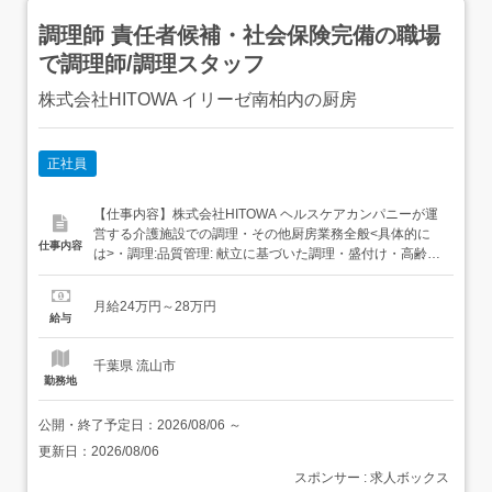
調理師 責任者候補・社会保険完備の職場
で調理師/調理スタッフ
株式会社HITOWA イリーゼ南柏内の厨房
正社員
【仕事内容】株式会社HITOWA ヘルスケアカンパニーが運
営する介護施設での調理・その他厨房業務全般<具体的に
仕事内容
は>・調理:品質管理: 献立に基づいた調理・盛付け・高齢者
向けの形態食の品質・安全管理の徹底。・衛生管理:厨房内
の衛生管理・人材管理: パートスタッフの採用、シフト作
月給24万円～28万円
成、労務管理等。・食材/備品管理:食材の発注、検品、在庫
給与
管理、棚卸し、効率的な食材利用の推進。・従事すべき
業...
千葉県 流山市
勤務地
公開・終了予定日：
2026/08/06
～
更新日：
2026/08/06
スポンサー : 求人ボックス