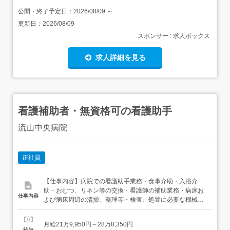
公開・終了予定日：
2026/08/09
～
更新日：
2026/08/09
スポンサー : 求人ボックス
求人詳細を見る
看護補助者・無資格可の看護助手
流山中央病院
正社員
【仕事内容】病院での看護助手業務・食事介助・入浴介
助・おむつ、リネン等の交換・看護師の補助業務・病床お
仕事内容
よび病床周辺の清掃、整理等・検査、処置に必要な機械や
器具の準備と後片付け 【経験・資格】<応募要件>下記いず
れかの資格をお持ちの方、もしくは、看護補助経験がある
月給21万9,950円～28万8,350円
方・介護福祉士・介護職員実務者研修・介護職員初任者研
給与