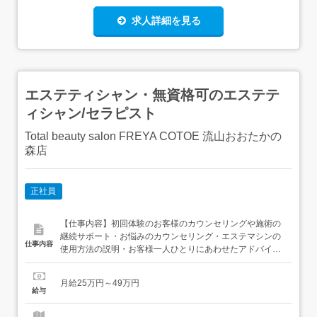
求人詳細を見る
エステティシャン・無資格可のエステテ
ィシャン/セラピスト
Total beauty salon FREYA COTOE 流山おおたかの
森店
正社員
【仕事内容】初回体験のお客様のカウンセリングや施術の
継続サポート・お悩みのカウンセリング・エステマシンの
仕事内容
使用方法の説明・お客様一人ひとりにあわせたアドバイス
ノルマなしトータルビューティサロン『FREYA』店舗スタ
ッフをお任せします! ・電話・受付対応・施術お手入れ・お
月給25万円～49万円
支払い管理・カルテ作成・店舗内美化・店舗運営業務エス
給与
テの施術って難しそうと思うかもしれませんが、研修...