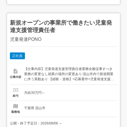
新規オープンの事業所で働きたい児童発
達支援管理責任者
児童発達PONO
正社員
【仕事内容】児童発達支援管理責任者業務全般従事すべき
業務の変更なし就業の場所の変更あり:流山市内で新規開業
仕事内容
に伴う異動あり 【経験・資格】<応募要件>児童発達支援管
理責任者の研修受講済の方 【給与】月給 300,000円 〜 <給
与の備考>固定残業代なし試用期間2ヶ月(期間中は月
月給30万円～
給-20,000円) 【求人番号】1460506 【勤務地】千葉県流山
給与
市駒木497-7 【市区町村】流山市 ...
千葉県 流山市
勤務地
公開・終了予定日：
2026/08/06
～