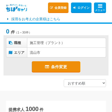
会員登録
ログイン
メニュー
採用をお考えの企業様はこちら
0
件
（1～30件）
職種
施工管理（プラント）
エリア
流山市
条件変更
1000
提携求人
件