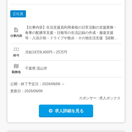
正社員
【仕事内容】生活支援員利用者様の日常活動の支援業務・
食事の配膳等支援・日報等の生活記録の作成・服薬支援
仕事内容
等・入浴介助・ドライブや散歩・その他生活支援 【経験・
資格】<応募要件>無資格可/未経験可64歳以下(定年を上限
とするため)学歴不問<歓迎要件>自動車運転免許があれば尚
月給19万8,400円～25万円
可UIJターン歓迎 【給与】月給 198,400円 〜 250,000円<
給与
給与の備考> 生活支援員...
千葉県 流山市
勤務地
公開・終了予定日：
2026/08/06
～
更新日：
2026/08/06
スポンサー : 求人ボックス
求人詳細を見る