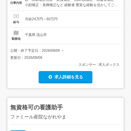
仕事内容
小顔矯正・美脚矯正など 経験者 豊富な経験を活かしてご活
躍いただける方大歓迎!!院長候補として活躍も可能 通勤距
離を考慮し、あなたのスキルに合った勤務地を提供可能!施
月給24万円～60万円
術スタッフとしても安心 「院長の責任はちょっと…」とい
給与
う方も大丈夫。安心して働ける環境が整っていま...
千葉県 流山市
勤務地
公開・終了予定日：
2026/08/06
～
更新日：
2026/08/06
スポンサー : 求人ボックス
求人詳細を見る
無資格可の看護助手
ファミール産院ながれやま