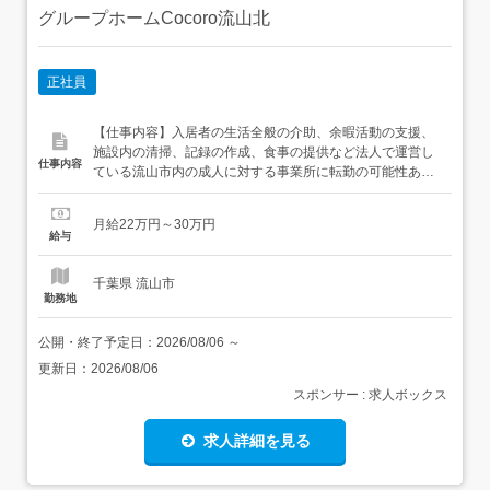
グループホームCocoro流山北
正社員
【仕事内容】入居者の生活全般の介助、余暇活動の支援、
施設内の清掃、記録の作成、食事の提供など法人で運営し
仕事内容
ている流山市内の成人に対する事業所に転勤の可能性あり
業務範囲の変更なし 【経験・資格】<応募要件>無資格可未
経験可ブランク可年齢不問 【給与】月給 220,000円 〜
月給22万円～30万円
300,000円<給与の備考>給与内訳・基本給 175,000円～ 経
給与
験等により加算あり・職務手当 9...
千葉県 流山市
勤務地
公開・終了予定日：
2026/08/06
～
更新日：
2026/08/06
スポンサー : 求人ボックス
求人詳細を見る