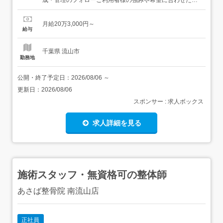
成・管理のフォローご利用者様の強みや希望に合わせた目
標設定、日々の支援記録、各種報告書の作成。 作成の最終
確定者はサービス管理責任者となります。2就労・生活支
月給20万3,000円～
援働くために必要なスキル、生活リズム、コミュニケーシ
給与
ョン能力の向上をトータルにサポート。 施設内就労および
施設外就労...
千葉県 流山市
勤務地
公開・終了予定日：
2026/08/06
～
更新日：
2026/08/06
スポンサー : 求人ボックス
求人詳細を見る
施術スタッフ・無資格可の整体師
あさば整骨院 南流山店
正社員