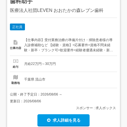
歯科助手
医療法人社団LEVEN おおたかの森レブン歯科
正社員
【仕事内容】受付業務治療の準備片付け・掃除患者様の導
入診療補助など 【経験・資格】<応募要件>資格不問未経
仕事内容
験・新卒・ブランク可<歓迎要件>経験者優遇未経験・新
卒・ブランク歓迎 【給与】月給 220,000円 〜 300,000円<
給与の備考> 給与は経験者(経験・能力により考慮いたしま
月給22万円～30万円
す)通勤手当支給昇給・賞与(実績による)試用期間3ヶ月(雇
給与
用条件の変更なし)固定残業...
千葉県 流山市
勤務地
公開・終了予定日：
2026/08/06
～
更新日：
2026/08/06
スポンサー : 求人ボックス
求人詳細を見る