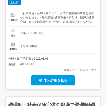
正社員
【仕事内容】産婦人科クリニックでの看護補助業務をお任
せいたします。<外来業務>診察準備・片付け、医師の診察
仕事内容
介助、カルテの準備や振り分け、患者様のご案内など<病
棟業務>赤ちゃんのお世話、病室の準備・清掃、物品の在
庫管理・発注、医療器具の洗浄・滅菌、新生児のお世話、
月給21万5,000円～
助産師・看護師の援助など看護補助さんにはさまざまな業
給与
務があります。助産師・看護師にとってはなくてはならな
い存在です。 産...
千葉県 流山市
勤務地
公開・終了予定日：
2026/08/06
～
更新日：
2026/08/06
スポンサー : 求人ボックス
求人詳細を見る
調理師・社会保険完備の職場で調理師/調