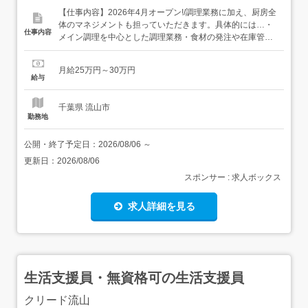
【仕事内容】2026年4月オープン!/調理業務に加え、厨房全
体のマネジメントも担っていただきます。具体的には…・
仕事内容
メイン調理を中心とした調理業務・食材の発注や在庫管
理・スタッフのシフト調整や教育・育成・人件費や食材費
などコスト管理・施設や本社とのやり取り など調理スキル
月給25万円～30万円
を活かしながら、チームをまとめるリーダー役としてご活
給与
躍いただけます。・従事すべき業務の変更範囲:会社の定
め...
千葉県 流山市
勤務地
公開・終了予定日：
2026/08/06
～
更新日：
2026/08/06
スポンサー : 求人ボックス
求人詳細を見る
生活支援員・無資格可の生活支援員
クリード流山