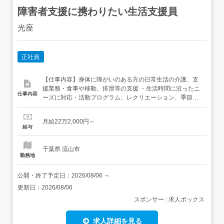
障害者支援に携わりたい生活支援員
光座
正社員
【仕事内容】身体に障がいのある方の日常生活の介護、支
援業務・食事や移動、排泄等の支援 ・生活時間に沿ったニ
仕事内容
ーズに対応・活動プログラム、レクリエーション、季節に
応じた行事や創作活動、外出行事等の企画・実行・仲間と
のふれあいや社会参加の場を設け、地域社会での生活を支
月給22万2,000円～
援・社有車等(ハイエース等)で利用者様の送迎(三郷市内)
給与
施設利用者16名、職員7～8名体制 他施設(越谷市東大沢、
レイクタ...
千葉県 流山市
勤務地
公開・終了予定日：
2026/08/06
～
更新日：
2026/08/06
スポンサー : 求人ボックス
求人詳細を見る