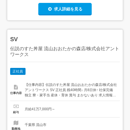
求人詳細を見る
SV
伝説のすた丼屋 流山おおたかの森店/株式会社アント
ワークス
正社員
【仕事内容】伝説のすた丼屋 流山おおたかの森店/株式会社
アントワークス SV 正社員 残40時間↓ 月8日休↑ 社保完備
仕事内容
独立 寮・家⼿当 産休・育休 賞与 まかないあり 求人情報掲
載期間:2026/07/09～2026/08/13 求人情報 店舗の特徴 実働
8時間&年間休日114日 丼業態 住 所 千葉県 流山市 おおたか
月給41万7,000円～
の森北1-1-1 TXグランドアベニュ...
給与
千葉県 流山市
勤務地