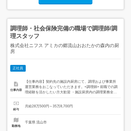
調理師・社会保険完備の職場で調理師/調
理スタッフ
株式会社ニフス アミカの郷流山おおたかの森内の厨
房
正社員
【仕事内容】契約先の施設内厨房にて、調理および事業所
運営業務をおこなっていただきます。<調理師> 前職での調
仕事内容
理経験を活かしたい方大歓迎 ・施設厨房内の調理業務全般
(仕込み、調理、盛付け、洗浄など)・衛生管理や食材管
理・スタッフとのコミュニケーション など まずは、現場に
月給28万500円～35万8,700円
入り業務内容を把握するところからスタートしましょう。
給与
従事すべき業務の変更:なし 就業場所の変更の範囲:会社...
千葉県 流山市
勤務地