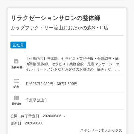
リラクゼーションサロンの整体師
カラダファクトリー流山おおたかの森S・C店
正社員
【仕事内容】整体師、セラピスト業務全般・骨盤調整・筋
肉調整 整体師、セラピスト業務全般・足裏マッサージ・オ
仕事内容
イルトリートメントなどお客様のお身体の『痛み』や『悩
み』を把握し、施術を通して根本的な体質改善を行ないま
す。痛みを根本から取り除き、疲れの出にくい身体づくり
月給23万2,950円～39万1,390円
のサポートを行ないます。 【経験・資格】<応募要件>高卒
給与
以上資格、経験不問 【給与】月給 232,950円 〜 391,...
千葉県 流山市
勤務地
公開・終了予定日：
2026/08/06
～
更新日：
2026/08/06
スポンサー : 求人ボックス