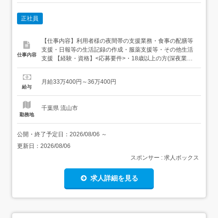
正社員
【仕事内容】利用者様の夜間帯の支援業務・食事の配膳等
支援・日報等の生活記録の作成・服薬支援等・その他生活
仕事内容
支援 【経験・資格】<応募要件>・18歳以上の方(深夜業務
があるため)・未経験者歓迎 【給与】月給 330,400円 〜
360,400円<給与の備考> 夜勤手当含む(22日分) 特定給付手
月給33万400円～36万400円
当1万円を含む 給与は経験・能力を考慮し決定 週5回勤務
給与
昇給年1回賞与年2回...
千葉県 流山市
勤務地
公開・終了予定日：
2026/08/06
～
更新日：
2026/08/06
スポンサー : 求人ボックス
求人詳細を見る