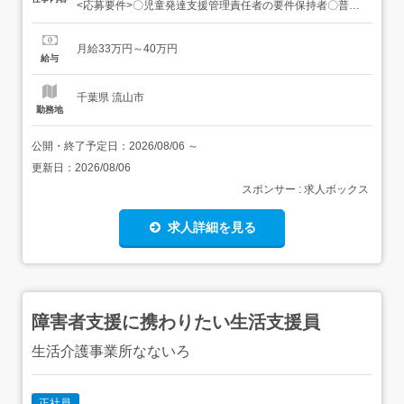
<応募要件>〇児童発達支援管理責任者の要件保持者〇普通
自動車運転免許〇Word・Excelの基本操作のできる方〇高
卒以上<歓迎要件>〇経験者の方を優遇しますが、未経験の
月給33万円～40万円
方もぜひ一度お問い合わせください! 【給与】月給 330,000
給与
円 〜 400,000円<給与の備考>...
千葉県 流山市
勤務地
公開・終了予定日：
2026/08/06
～
更新日：
2026/08/06
スポンサー : 求人ボックス
求人詳細を見る
障害者支援に携わりたい生活支援員
生活介護事業所なないろ
正社員