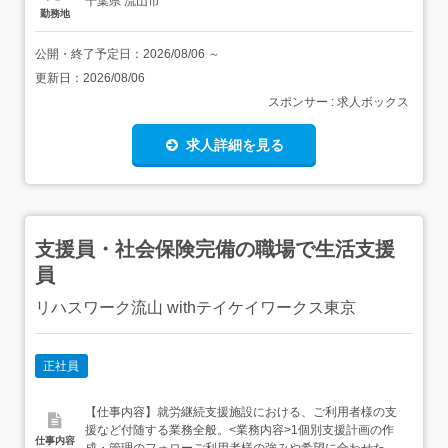
千葉県 流山市
勤務地
公開・終了予定日：
2026/08/06
～
更新日：
2026/08/06
スポンサー : 求人ボックス
求人詳細を見る
支援員・社会保険完備の職場で生活支援
員
リハスワーク流山 withテイケイワークス東京
正社員
【仕事内容】就労継続支援施設における、ご利用者様の支
援など付随する業務全般。<業務内容>1個別支援計画の作
仕事内容