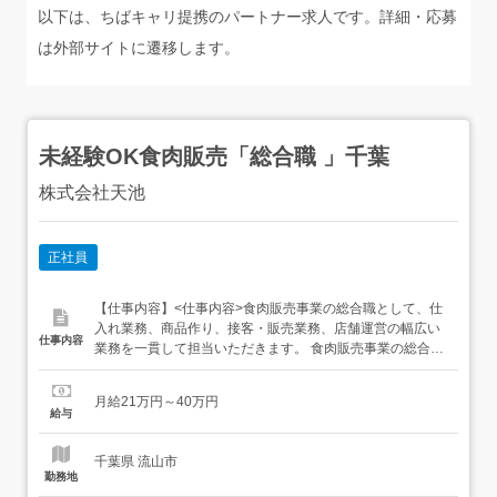
以下は、ちばキャリ提携のパートナー求人です。詳細・応募
は外部サイトに遷移します。
未経験OK食肉販売「総合職 」千葉
株式会社天池
正社員
【仕事内容】<仕事内容>食肉販売事業の総合職として、仕
入れ業務、商品作り、接客・販売業務、店舗運営の幅広い
仕事内容
業務を一貫して担当いただきます。 食肉販売事業の総合職
業務 仕入れ業務 地域の特性や顧客層等を考慮した商品作り
接客・販売業務 店舗運営の幅広い業務を一貫して担当<雇
月給21万円～40万円
入れ直後>上記業務<変更の範囲>店舗運営関連業務<給与・
給与
賞与>月給210,000円～400,000円(一律...
千葉県 流山市
勤務地