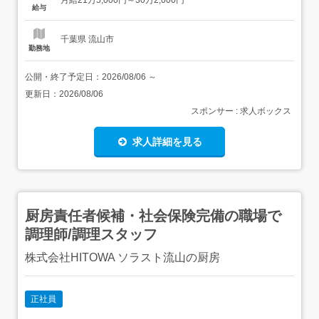
月給21万5,000円～30万2,000円
括・管理のために巡回する担当者は、現場経験者が務める
給与
ので、本社と営業所の距離感が近く、安心して仕事ができ
ます 本社と営業所のスタ...
千葉県 流山市
勤務地
公開・終了予定日：
2026/08/06
～
更新日：
2026/08/06
スポンサー : 求人ボックス
求人詳細を見る
厨房責任者候補・社会保険完備の職場で
調理師/調理スタッフ
株式会社HITOWA ソラスト流山の厨房
正社員