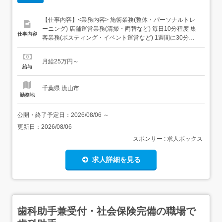
【仕事内容】<業務内容> 施術業務(整体・パーソナルトレ
ーニング) 店舗運営業務(清掃・両替など) 毎日10分程度 集
仕事内容
客業務(ポスティング・イベント運営など) 1週間に30分～1
時間程度<一日のスケジュール例> 09:00～ 朝礼・ミーティ
ング 09:30～ 施術 14:00～ 休憩 15:30～ 施術 18:30 退勤<
月給25万円～
どんな患者様が多い?>腰痛改善や産後の骨盤矯正、...
給与
千葉県 流山市
勤務地
公開・終了予定日：
2026/08/06
～
更新日：
2026/08/06
スポンサー : 求人ボックス
求人詳細を見る
歯科助手兼受付・社会保険完備の職場で