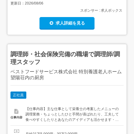
更新日：
2026/08/06
スポンサー : 求人ボックス
求人詳細を見る
調理師・社会保険完備の職場で調理師/調
理スタッフ
ベストフードサービス株式会社 特別養護老人ホーム
望陽荘内の厨房
正社員
【仕事内容】主な仕事として栄養士の考案したメニューの
調理業務・ちょっとしたひと手間が喜ばれたり、工夫して
仕事内容
食べやすくしたりとあなたのアイディアも活かせます・ま
た、施設内イベント時にはマグロの解体やそば打ち実演な
どもあります 当社が委託を受けている施設は約75施設で統