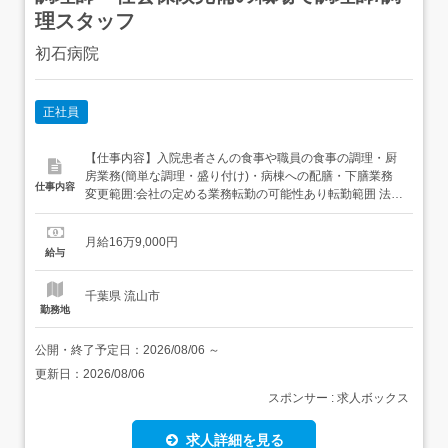
理スタッフ
初石病院
正社員
【仕事内容】入院患者さんの食事や職員の食事の調理・厨
房業務(簡単な調理・盛り付け)・病棟への配膳・下膳業務
仕事内容
変更範囲:会社の定める業務転勤の可能性あり転勤範囲 法人
の定める範囲 【経験・資格】<応募要件>調理師経験不問年
齢制限あり 59歳 定年を上限学歴不問<歓迎要件>未経験大
月給16万9,000円
歓迎 【給与】月給 169,000円<給与の備考>月給基本給
給与
148,000円職務手当 13...
千葉県 流山市
勤務地
公開・終了予定日：
2026/08/06
～
更新日：
2026/08/06
スポンサー : 求人ボックス
求人詳細を見る