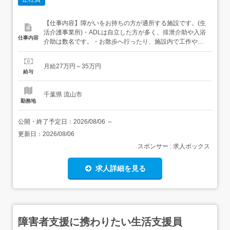
【仕事内容】障がいをお持ちの方が通所する施設です。(生
活介護事業所)・ADLは自立した方が多く、排泄介助や入浴
仕事内容
介助は数名です。・お散歩へ行ったり、施設内で工作やゲ
ームなど、のんびりとした時間を過ごせるようサポートし
ます。・季節に合わせたイベント(運動会やクリスマス会な
月給27万円～35万円
ど)利用者さんが楽しめるように、プログラムを企画するこ
給与
ともできます。・ワンボックスカーでの送迎業務も含まれ
ます業務変更範...
千葉県 流山市
勤務地
公開・終了予定日：
2026/08/06
～
更新日：
2026/08/06
スポンサー : 求人ボックス
求人詳細を見る
障害者支援に携わりたい生活支援員