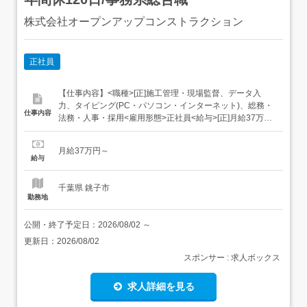
株式会社オープンアップコンストラクション
正社員
【仕事内容】<職種>[正]施工管理・現場監督、データ入
力、タイピング(PC・パソコン・インターネット)、総務・
仕事内容
法務・人事・採用<雇用形態>正社員<給与>[正]月給37万円
～交通費:全額支給 [正]には、固定残業代:49,143円 20時間
相当分が含まれます。 上記を超えて残業をした場合は、別
月給37万円～
途残業代をお支払いします。 試用期間:3ヶ月/正社員/月給
給与
37万円月給額に下...
千葉県 銚子市
勤務地
公開・終了予定日：
2026/08/02
～
更新日：
2026/08/02
スポンサー : 求人ボックス
求人詳細を見る