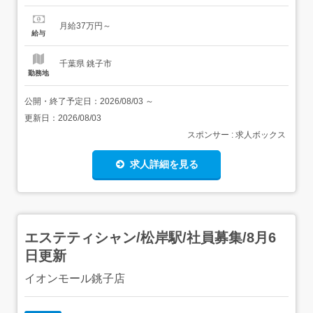
支給 [正]には、固定残業代:49,143円 20時間相当分が含ま
れます。 上記を超えて残業をした場合は、別途残業代をお
月給37万円～
支払いします。 試用期間:3ヶ月/正社員/月給37万円月給額
給与
に下記の一律手当...
千葉県 銚子市
勤務地
公開・終了予定日：
2026/08/03
～
更新日：
2026/08/03
スポンサー : 求人ボックス
求人詳細を見る
エステティシャン/松岸駅/社員募集/8月6
日更新
イオンモール銚子店