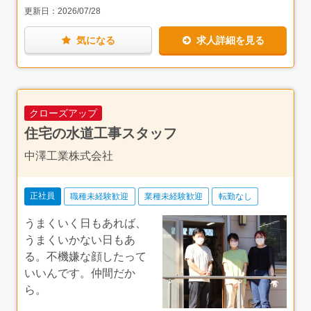
常識にとらわれないサービスや社員の働き方、評価の仕方
更新日：
2026/07/28
を取り入れているという、柔軟性も感じました。ガス以外
の住宅設備にも対応することにより、巡り巡って同社のガ
気になる
求人詳細を見る
スをご利用いただけるようになる、そんなお話も聞くこと
ができました。
内勤のスタッフさんの雰囲気もとても和やかで、ご近所の
お年寄りの方が時々コンビニと間違えてお手洗いを借りに
来たり…などのエピソードもお聞きしました。お手洗いを
クローズアップ
貸しつつ、少し世間話をしたり…など、とても温かく和気
あいあいとした職場であることが伝わってきました。
住宅の水道工事スタッフ
船橋エリアでお仕事をお探しの方、これから先安定して長
中澤工業株式会社
く働いていきたいと考えている方に、おすすめの会社で
す！
正社員
職種未経験歓迎
業種未経験歓迎
転勤なし
うまくいく日もあれば、
うまくいかない日もあ
る。不機嫌な顔したって
いいんです。仲間だか
ら。