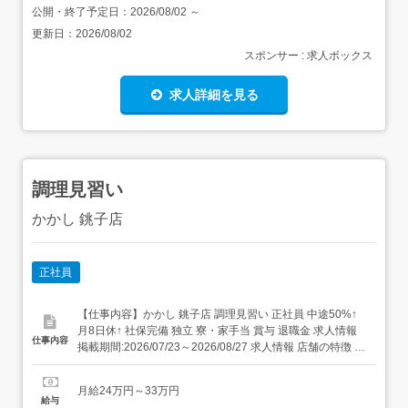
公開・終了予定日：
2026/08/02
～
更新日：
2026/08/02
スポンサー : 求人ボックス
求人詳細を見る
調理見習い
かかし 銚子店
正社員
【仕事内容】かかし 銚子店 調理見習い 正社員 中途50%↑
月8日休↑ 社保完備 独立 寮・家⼿当 賞与 退職金 求人情報
仕事内容
掲載期間:2026/07/23～2026/08/27 求人情報 店舗の特徴 和
食 住 所 千葉県 銚子市 三崎町2-2660-1 イオン銚子SC 1F
交 通 銚子電鉄線「銚子駅」より車12分JR成田線「銚子
月給24万円～33万円
駅」より車12分JR...
給与