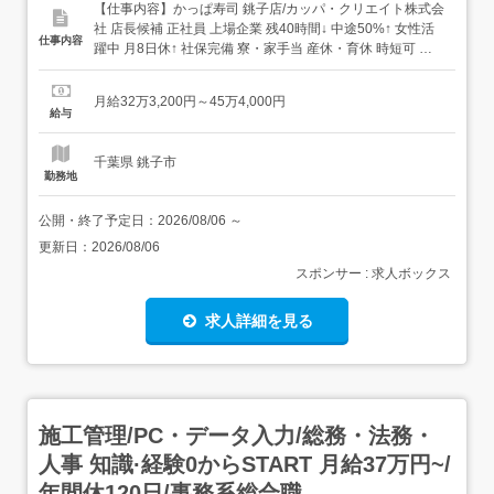
【仕事内容】かっぱ寿司 銚子店/カッパ・クリエイト株式会
社 店長候補 正社員 上場企業 残40時間↓ 中途50%↑ 女性活
仕事内容
躍中 月8日休↑ 社保完備 寮・家⼿当 産休・育休 時短可 賞
与 退職金 まかないあり 求人情報掲載期間:2026/07/16～
2026/08/20 求人情報 店舗の特徴 実働8H+年休120日+待遇
月給32万3,200円～45万4,000円
充実の寿司店 住 所 千葉県 銚子市 松本...
給与
千葉県 銚子市
勤務地
公開・終了予定日：
2026/08/06
～
更新日：
2026/08/06
スポンサー : 求人ボックス
求人詳細を見る
施工管理/PC・データ入力/総務・法務・
人事 知識·経験0からSTART 月給37万円~/
年間休120日/事務系総合職