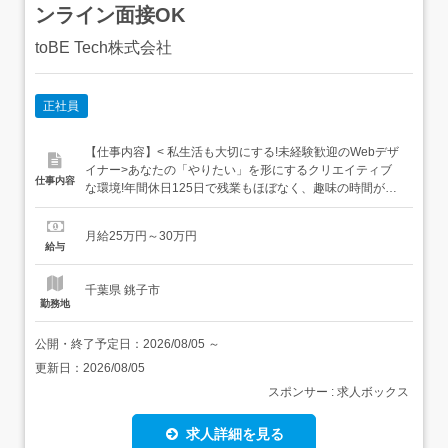
ンライン面接OK
toBE Tech株式会社
正社員
【仕事内容】< 私生活も大切にする!未経験歓迎のWebデザ
イナー>あなたの「やりたい」を形にするクリエイティブ
仕事内容
な環境!年間休日125日で残業もほぼなく、趣味の時間が倍
増します。未経験からスタートした若手の先輩たちが優し
くあなたを育てます。 はじめに挑戦するデザイン業務基礎
月給25万円～30万円
を身につけながら、少しずつ担当範囲を広げていきます。
給与
バナーやSNSの広告デザインのクリエイティブ制作 ...
千葉県 銚子市
勤務地
公開・終了予定日：
2026/08/05
～
更新日：
2026/08/05
スポンサー : 求人ボックス
求人詳細を見る