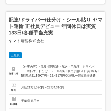
配達/ドライバー/仕分け・シール貼り ヤマ
ト運輸 正社員デビュー 年間休日は実質
133日/各種手当充実
ヤマト運輸株式会社
正社員
【仕事内容】<職種>[正]配達・配送・宅配便、ドライバ
ー・運転手、仕分け・シール貼り<雇用形態>正社員<給与>
仕事内容
[正]月給21.159万円～22.431万円交通費:一部支給交通費
(月上限5万円)昇給年1回賞与年2回(7月/12月 賞与4.5ヶ月実
績)超勤手当(実残業時間に応じ支給)地域手当扶養手当・モ
月給21万1,590円～22万4,310円
デル月収・年収<佐倉市内勤務>30歳/残業25H/扶養家...
給与
千葉県 銚子市
勤務地