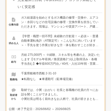
いく安定感
ガス給湯器を始めとするガス機器の修理・交換や、エアコ
ン・水回りなどの住宅設備の修理・交換作業を担当してい
仕事内容
ただきます。現場は、マンションや賃貸アパート、戸建て
住宅がメイン。エリアは千葉県内（船橋市、習志野市など
の周辺エリア）を中心（約7割）に一都三県まで対応して
【学歴・職歴一切不問】未経験の方歓迎！＜必須＞・普通
います。＜入社後は＞取り扱う製品やその扱い方など、先
自動車運転免許（AT限定可）＜こんな方に向いています
求める人
輩との同行を通じて丁寧に教えていきます。種類が多いの
＞・手先を使う作業が好きな方・体を動かすことが好きな
で「覚えることが多い…」と初めは感じるかもしれません
方・コミュニケーションを大切にできる方（お客様先での
が、先輩社員も一人前になるまでに2～3年かかりました。
挨拶や誠実な対応が活躍のカギ）
月給 275,000円 ～ ※経験、スキル等を考慮の上、決定いた
焦らずに、じっくり仕事を覚えていくことができます。ま
します【モデル年収例／推奨資格2つ以上取得済み・各種
給与
た、費用は会社負担で必要な資格（液化石油ガス設備士な
手当含む】◆年収600万円台／40代・入社10年弱・営業担
ど）も取得可能です。◆社用車を使って現場に向かいます
当◆年収700万円台／40代・入社15年以上20年未満・工事
◆お客様宅での作業。挨拶や丁寧なコミュニケーションを
担当◆年収650万円以上／50代・入社約20年・工事担当
千葉県船橋市西船 2-31-10
心掛けましょう！
★転勤なし ★車通勤可（駐車場完備）
勤務地
取材では、小粥（おがい）社長と各職種の社員の方々にお
話を聞くことができました。
取材者
小粥社長は明るく前向きなお人柄で、社員の皆さまとも壁
から
がなく打ち解けた関係性がとても印象的でした。社長含
め、ガス業界以外出身の社員の方も多いからこそ、業界の
公開・終了予定日：
2026/06/02
～
2026/08/25