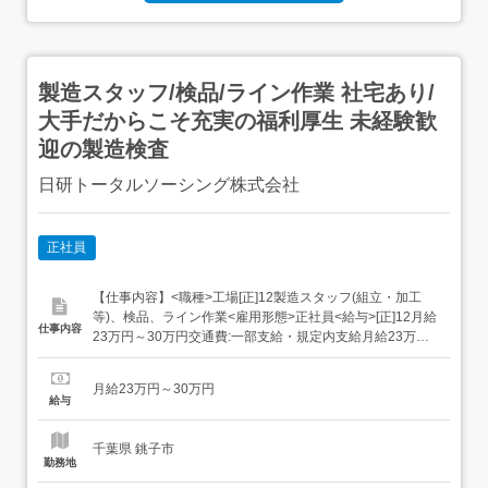
製造スタッフ/検品/ライン作業 社宅あり/
大手だからこそ充実の福利厚生 未経験歓
迎の製造検査
日研トータルソーシング株式会社
正社員
【仕事内容】<職種>工場[正]12製造スタッフ(組立・加工
等)、検品、ライン作業<雇用形態>正社員<給与>[正]12月給
仕事内容
23万円～30万円交通費:一部支給・規定内支給月給23万円
～30万円<月収例>月収28万円(月給24万円各種手当)<各種
手当>・残業手当(100%支給)・資格手当・深夜手当・休日
月給23万円～30万円
出勤手当・昇給<入社時の想定年収>年収350万円～...
給与
千葉県 銚子市
勤務地