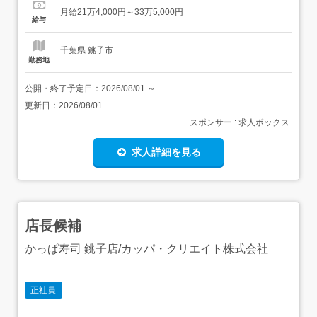
勤手当:全額支給昇給あり:年1回 在籍1年以上対象日払い制
月給21万4,000円～33万5,000円
度スタート 給与受取日を「選べる」!働いた分...
給与
千葉県 銚子市
勤務地
公開・終了予定日：
2026/08/01
～
更新日：
2026/08/01
スポンサー : 求人ボックス
求人詳細を見る
店長候補
かっぱ寿司 銚子店/カッパ・クリエイト株式会社
正社員