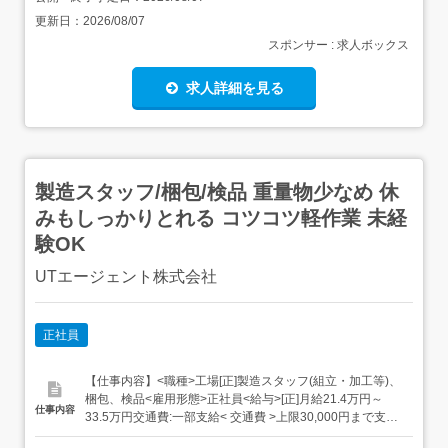
更新日：
2026/08/07
スポンサー : 求人ボックス
求人詳細を見る
製造スタッフ/梱包/検品 重量物少なめ 休
みもしっかりとれる コツコツ軽作業 未経
験OK
UTエージェント株式会社
正社員
【仕事内容】<職種>工場[正]製造スタッフ(組立・加工等)、
梱包、検品<雇用形態>正社員<給与>[正]月給21.4万円～
仕事内容
33.5万円交通費:一部支給< 交通費 >上限30,000円まで支給
会社規定有り< その他手当など >残業手当:全額支給休日出