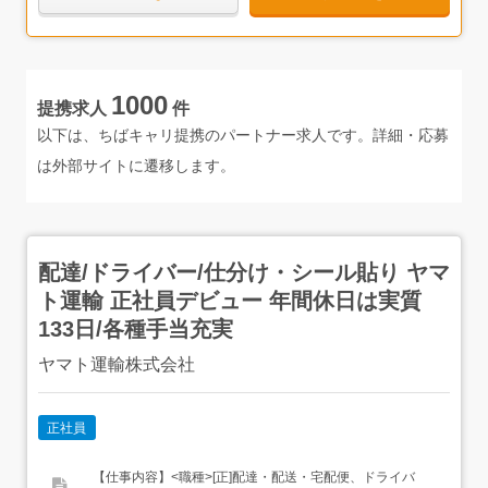
うで、人間関係の良さが伝わってきます。そんな居心地の
良さから定着率も高いそうで、最年少の20代の社員の方で
さえも勤続9年とのこと。富津市で腰を据えて働きたい方
にも、ぴったりの環境が整っています。
1000
提携求人
件
「今は特別なスキルがない…」という方も心配はいりませ
ん。一生もののスキルを身につけて地域に貢献したいとい
以下は、ちばキャリ提携のパートナー求人です。詳細・応募
う方に、ぜひおすすめしたい企業です。
は外部サイトに遷移します。
配達/ドライバー/仕分け・シール貼り ヤマ
ト運輸 正社員デビュー 年間休日は実質
133日/各種手当充実
ヤマト運輸株式会社
正社員
【仕事内容】<職種>[正]配達・配送・宅配便、ドライバ