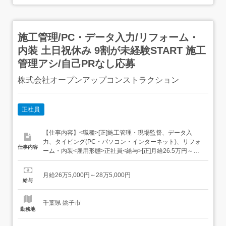
施工管理/PC・データ入力/リフォーム・
内装 土日祝休み 9割が未経験START 施工
管理アシ/自己PRなし応募
株式会社オープンアップコンストラクション
正社員
【仕事内容】<職種>[正]施工管理・現場監督、データ入
力、タイピング(PC・パソコン・インターネット)、リフォ
仕事内容
ーム・内装<雇用形態>正社員<給与>[正]月給26.5万円～
28.5万円交通費:全額支給 試用期間3ヶ月(雇用形態は本採用
時と同条件/給与は下記参照) 固定残業超過分は別途支給1ヵ
月給26万5,000円～28万5,000円
月目(給与が異なる)2～3ヵ月目東京1ヵ月目:月給23.9万円
給与
～2～3ヶ...
千葉県 銚子市
勤務地