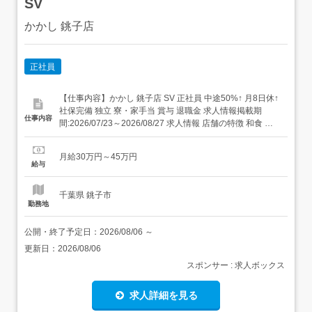
SV
かかし 銚子店
正社員
【仕事内容】かかし 銚子店 SV 正社員 中途50%↑ 月8日休↑
社保完備 独立 寮・家⼿当 賞与 退職金 求人情報掲載期
仕事内容
間:2026/07/23～2026/08/27 求人情報 店舗の特徴 和食 住
所 千葉県 銚子市 三崎町2-2660-1 イオン銚子SC 1F 交 通
銚子電鉄線「銚子駅」より車12分JR成田線「銚子駅」より
月給30万円～45万円
車12分JR総武本...
給与
千葉県 銚子市
勤務地
公開・終了予定日：
2026/08/06
～
更新日：
2026/08/06
スポンサー : 求人ボックス
求人詳細を見る