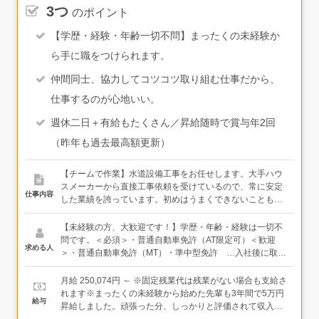
3つ
のポイント
【学歴・経験・年齢一切不問】まったくの未経験か
ら手に職をつけられます。
仲間同士、協力してコツコツ取り組む仕事だから、
仕事するのが心地いい。
週休二日＋有給もたくさん／昇給随時で賞与年2回
（昨年も過去最高額更新）
【チームで作業】水道設備工事をお任せします。大手ハウ
スメーカーから直接工事依頼を受けているので、常に安定
仕事内容
した業績を誇っています。初めはうまくできないこともあ
ると思います。でも、それはみんな一緒です。初めから何
でもできる人なんて、どこにもいません。だから、ぜんぜ
【未経験の方、大歓迎です！】学歴・年齢・経験は一切不
ん気にしないでください。まずは、工具や運搬について覚
問です。＜必須＞・普通自動車免許（AT限定可）＜歓迎
求める人
えるところから、みんなで一つ一つの仕事を丁寧にお教え
＞・普通自動車免許（MT）・準中型免許 …入社後に取得
していくので、安心してください。＜具体的な工事内容
支援もあります＜優遇＞下記の経験や資格をお持ちの方、
は…＞1：内部配管工事 → 新築一戸建ての住宅内部に配
十分に考慮し優遇します。・水道設備の工事に携わった経
月給 250,074円 ～ ※固定残業代は残業がない場合も支給さ
管を通し、キッチン・お風呂・トイレ・洗面所などの水回
験をお持ちの方・給水装置工事主任技術者の資格をお持ち
れます※まったくの未経験から始めた先輩も3年間で5万円
給与
り設備に繋いでいく工事。壁や床下に通していくので、重
の方・排水設備工事責任技術者の資格をお持ちの方何社か
昇給しました。頑張った分、しっかりと評価されて収入が
機を使ったり、大きな穴を掘ったりはしません。手元の工
転職を経験したけど「ここが一番居心地がいい」と、17年