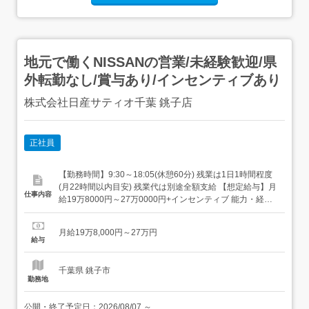
地元で働くNISSANの営業/未経験歓迎/県
外転勤なし/賞与あり/インセンティブあり
株式会社日産サティオ千葉 銚子店
正社員
【勤務時間】9:30～18:05(休憩60分) 残業は1日1時間程度
(月22時間以内目安) 残業代は別途全額支給 【想定給与】月
仕事内容
給19万8000円～27万0000円+インセンティブ 能力・経験
によって応相談 【休日・休暇】年間休日119日(2026年度)
計画有給5日含む・週休2日制・毎週水曜日定休・個人休
月給19万8,000円～27万円
日・その他会社が定めた日・GW休暇・夏季休暇・年末年
給与
始休暇・年次有...
千葉県 銚子市
勤務地
公開・終了予定日：
2026/08/07
～