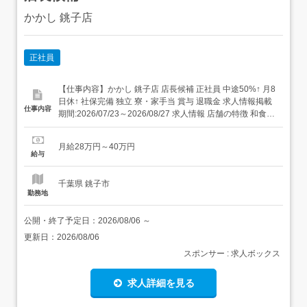
かかし 銚子店
正社員
【仕事内容】かかし 銚子店 店長候補 正社員 中途50%↑ 月8
日休↑ 社保完備 独立 寮・家⼿当 賞与 退職金 求人情報掲載
仕事内容
期間:2026/07/23～2026/08/27 求人情報 店舗の特徴 和食
住 所 千葉県 銚子市 三崎町2-2660-1 イオン銚子SC 1F 交
通 銚子電鉄線「銚子駅」より車12分JR成田線「銚子駅」
月給28万円～40万円
より車12分JR総...
給与
千葉県 銚子市
勤務地
公開・終了予定日：
2026/08/06
～
更新日：
2026/08/06
スポンサー : 求人ボックス
求人詳細を見る