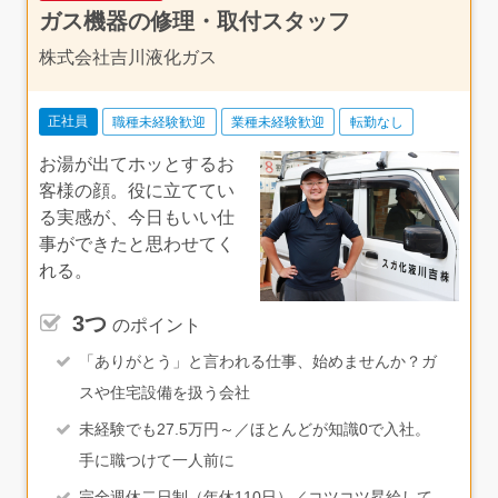
ガス機器の修理・取付スタッフ
株式会社吉川液化ガス
正社員
職種未経験歓迎
業種未経験歓迎
転勤なし
お湯が出てホッとするお
客様の顔。役に立ててい
る実感が、今日もいい仕
事ができたと思わせてく
れる。
3つ
のポイント
「ありがとう」と言われる仕事、始めませんか？ガ
スや住宅設備を扱う会社
未経験でも27.5万円～／ほとんどが知識0で入社。
手に職つけて一人前に
完全週休二日制（年休110日）／コツコツ昇給して