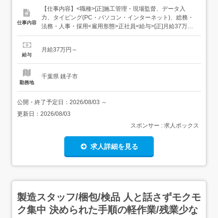
【仕事内容】<職種>[正]施工管理・現場監督、データ入
力、タイピング(PC・パソコン・インターネット)、総務・
仕事内容
法務・人事・採用<雇用形態>正社員<給与>[正]月給37万円
～交通費:全額支給 [正]には、固定残業代:49,143円 20時間
相当分が含まれます。 上記を超えて残業をした場合は、別
月給37万円～
途残業代をお支払いします。 試用期間:3ヶ月/正社員/月給
給与
37万円月給額に下...
千葉県 銚子市
勤務地
公開・終了予定日：
2026/08/03
～
更新日：
2026/08/03
スポンサー : 求人ボックス
求人詳細を見る
製造スタッフ/梱包/検品 人と話さずモクモ
ク集中 決められた手順の軽作業/残業少な