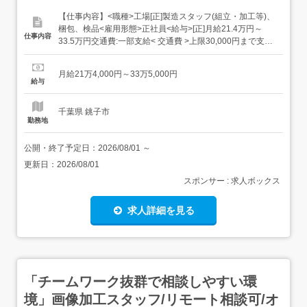
【仕事内容】<職種>工場[正]製造スタッフ(組立・加工等)、
梱包、検品<雇用形態>正社員<給与>[正]月給21.4万円～
仕事内容
33.5万円交通費:一部支給< 交通費 >上限30,000円まで支給
会社規定有り< その他手当など >残業手当:全額支給休日出
勤手当:全額支給昇給あり:年1回 在籍1年以上対象日払い制
月給21万4,000円～33万5,000円
度スタート 給与受取日を「選べる」!働いた分...
給与
千葉県 銚子市
勤務地
公開・終了予定日：
2026/08/01
～
更新日：
2026/08/01
スポンサー : 求人ボックス
求人詳細を見る
「チームワーク抜群で相談しやすい環
境」画像加工スタッフ/リモート相談可/オ