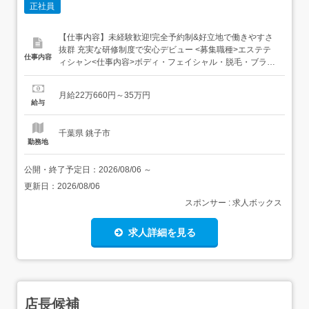
正社員
【仕事内容】未経験歓迎!完全予約制&好立地で働きやすさ
抜群 充実な研修制度で安心デビュー <募集職種>エステテ
仕事内容
ィシャン<仕事内容>ボディ・フェイシャル・脱毛・ブライ
ダルなど幅広い施術をお任せします。研修制度がしっかり
しているので、未経験の方も安心スタートできます! 研修制
月給22万660円～35万円
度入社時期や配属店舗に合わせて、・東京での本部研修・
給与
店舗での実践研修 を行います。研修内容は以下の...
千葉県 銚子市
勤務地
公開・終了予定日：
2026/08/06
～
更新日：
2026/08/06
スポンサー : 求人ボックス
求人詳細を見る
店長候補