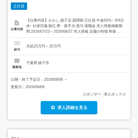
正社員
【仕事内容】かかし 銚子店 調理師 正社員 中途50%↑ 月8日
休↑ 社保完備 独立 寮・家⼿当 賞与 退職金 求人情報掲載期
仕事内容
間:2026/07/23～2026/08/27 求人情報 店舗の特徴 和食 住
所 千葉県 銚子市 三崎町2-2660-1 イオン銚子SC 1F 交 通
銚子電鉄線「銚子駅」より車12分JR成田線「銚子駅」より
月給25万円～35万円
車12分JR総武...
給与
千葉県 銚子市
勤務地
公開・終了予定日：
2026/08/06
～
更新日：
2026/08/06
スポンサー : 求人ボックス
求人詳細を見る