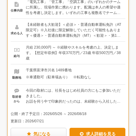
「電気工事」「管工事」「空調工事」のいずれかのチーム
に所属し、現場作業に携わります。配属は本人の希望や適
仕事内容
性を考慮し決定します。いずれの工事も複数名でチームを
組んで動くため、未経験の方も安心してスタートできま
す。＜具体的には＞・防犯灯や街路灯設置・浄水場電気工
【未経験者も大歓迎】＜必須＞・普通自動車運転免許（AT
事・空調（エアコン）工事・戸建て新築・リフォーム工事
限定可）※入社後に限定解除していただく可能性もありま
求める人
など★資格取得支援を行っています。取得後には資格に応
す＜優遇＞・普通自動車運転免許（MT）＜歓迎＞・第1
じてお祝い金を支給しています。
種・2種電気工事士資格をお持ちの方
月給 230,000円 ～ ※経験やスキルを考慮の上、決定しま
す。【想定年収例】年収370万円／23歳 年収500万円／38
給与
歳
千葉県富津市川名 1489番地
※車通勤可（駐車場あり） ※転勤なし
勤務地
今回の取材には、社長をはじめ社員の方にもご参加いただ
きました。
取材者
お話を伺う中で印象的だったのは、未経験から入社した方
から
がほとんどで、入社後にしっかりスキルを身につけて活躍
されていること。充実したサポート体制があるからこそ、
公開・終了予定日：
2026/05/26
～
2026/08/18
ゼロから専門スキルを磨ける環境だと感じました。
更新日：
2026/07/21
取材中は社長が時折冗談を交えて場を和ませるなど、笑い
気になる
求人詳細を見る
もあふれる和やかな雰囲気でした。社員同士も仲が良いそ