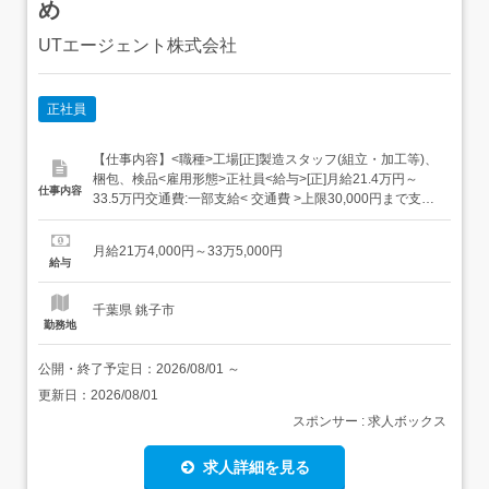
め
UTエージェント株式会社
正社員
【仕事内容】<職種>工場[正]製造スタッフ(組立・加工等)、
梱包、検品<雇用形態>正社員<給与>[正]月給21.4万円～
仕事内容
33.5万円交通費:一部支給< 交通費 >上限30,000円まで支給
会社規定有り< その他手当など >残業手当:全額支給休日出
勤手当:全額支給昇給あり:年1回 在籍1年以上対象日払い制
月給21万4,000円～33万5,000円
度スタート 給与受取日を「選べる」!働いた分...
給与
千葉県 銚子市
勤務地
公開・終了予定日：
2026/08/01
～
更新日：
2026/08/01
スポンサー : 求人ボックス
求人詳細を見る