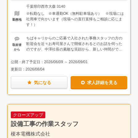
上がっていきます【想定月収例】・20代／管理を希望の場
具を使って、配管を測り、切り、繋いで、固定して…と進
目になる先輩もいます。優しく和やかな雰囲気の会社で
合（手当が付きます）月給278,345円（固定残業代25時間
千葉県印西市大森 3140
めていきます。2：外部配管工事 → 新築一戸建ての敷地
す。働き終わった後に、みんなで気軽に話しながら帰るの
分、48,594円分を含む）＋各種手当（38,172円）＋通勤
※転勤なし ※車通勤OK（無料駐車場あり） ※現場には
内に、水道管を新規で配管する工事。道路下にある水道本
も楽しみの一つという声もあります。
費・40代／作業スタッフ希望の場合月給309,670円（固定
社用車で向かいます（現場への直行直帰もご相談に応じま
勤務地
管から、敷地内まで水を引き込んで、お家の水道メーター
残業代25時間分、54,063円分を含む）＋通勤費
す！）
に繋ぎます。こちらは重機を使って地面を掘ったりするこ
ともあります。※現場は千葉県内の東葛エリアが中心
（柏、流山、松戸、船橋、鎌ケ谷、印西、千葉市など）※
ちばキャリからのご応募で入社された事務スタッフの方の
会社負担で講習に参加でき、資格を取得することもできま
歓迎会を近々お寿司屋さんで開催されるとのお話を伺った
取材者
す。自分の価値を高めていけます。
のですが、中澤社長の素敵な笑顔から、新しい仲間ができ
から
たことを本当に喜んでおられるのが伝わってきました。
公開・終了予定日：
2026/06/09
～
2026/09/01
ちなみに、歓迎会などを行ったときは必ず社員全員に家族
更新日：
2026/08/04
分のお土産を用意するとのこと。それを当たり前のことの
ようにお話しされるのを聞きながら、これが人を大切にす
気になる
求人詳細を見る
るということなのだと学ばせていただいたような気がしま
す。本当の意味で社員を大切にする優しい会社だと感じま
した。
クローズアップ
設備工事の作業スタッフ
榎本電機株式会社