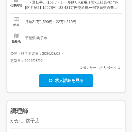
ー・運転手、仕分け・シール貼り<雇用形態>正社員<給与>
仕事内容
[正]月給21.159万円～22.431万円交通費:一部支給交通費
(月上限5万円)昇給年1回賞与年2回(7月/12月 賞与4.5ヶ月実
績)超勤手当(実残業時間に応じ支給)地域手当扶養手当・モ
月給21万1,590円～22万4,310円
デル月収・年収<佐倉市内勤務>30歳/残業25H/扶養家...
給与
千葉県 銚子市
勤務地
公開・終了予定日：
2026/08/02
～
更新日：
2026/08/02
スポンサー : 求人ボックス
求人詳細を見る
調理師
かかし 銚子店