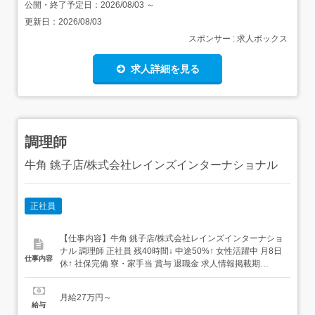
公開・終了予定日：
2026/08/03
～
更新日：
2026/08/03
スポンサー : 求人ボックス
求人詳細を見る
調理師
牛角 銚子店/株式会社レインズインターナショナル
正社員
【仕事内容】牛角 銚子店/株式会社レインズインターナショ
ナル 調理師 正社員 残40時間↓ 中途50%↑ 女性活躍中 月8日
仕事内容
休↑ 社保完備 寮・家⼿当 賞与 退職金 求人情報掲載期
間:2026/07/16～2026/08/20 求人情報 店舗の特徴 上場企業
が運営する焼肉ブランド 住 所 千葉県 銚子市 松岸町3-335-
月給27万円～
1 交 通 JR成田線「松岸駅」...
給与