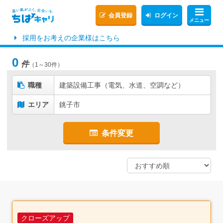
会員登録
ログイン
メニュー
採用をお考えの企業様はこちら
0
件
（1～30件）
職種
建築設備工事（電気、水道、空調など）
エリア
銚子市
条件変更
クローズアップ