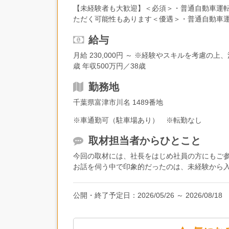
取得後には資格に応じてお祝い金を支給してい
【未経験者も大歓迎】＜必須＞・普通自動車運転
ただく可能性もあります＜優遇＞・普通自動車運
士資格をお持ちの方
給与
月給 230,000円 ～ ※経験やスキルを考慮の
歳 年収500万円／38歳
勤務地
千葉県富津市川名 1489番地
※車通勤可（駐車場あり） ※転勤なし
取材担当者からひとこと
今回の取材には、社長をはじめ社員の方にもご
お話を伺う中で印象的だったのは、未経験から
こそ、ゼロから専門スキルを磨ける環境だと感
公開・終了予定日：
2026/05/26
～
2026/08/18
取材中は社長が時折冗談を交えて場を和ませる
心地の良さから定着率も高いそうで、最年少の2