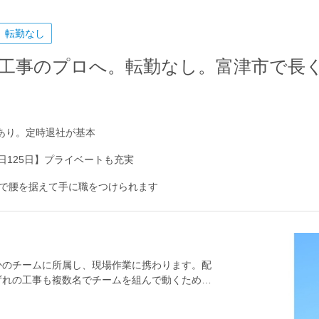
転勤なし
工事のプロへ。転勤なし。富津市で長
実績あり。定時退社が基本
日125日】プライベートも充実
で腰を据えて手に職をつけられます
かのチームに所属し、現場作業に携わります。配
ずれの工事も複数名でチームを組んで動くため、
体的には＞・防犯灯や街路灯設置・浄水場電気工
ォーム工事など★資格取得支援を行っています。