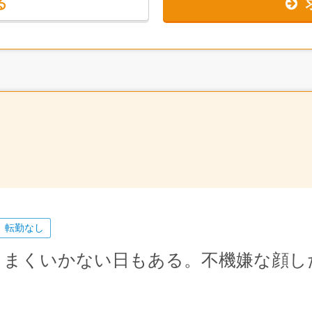
る
はいりません。一生もののスキルを身につけて地域に貢献したいという
転勤なし
うまくいかない日もある。不機嫌な顔し