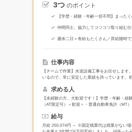
3つ
のポイント
【学歴・経験・年齢一切不問】まったく
仲間同士、協力してコツコツ取り組む仕
週休二日＋有給もたくさん／昇給随時で
仕事内容
【チームで作業】水道設備工事をお任せします
いるので、常に安定した業績を誇っています。
も、それはみんな一緒です。初めから何でもで
求める人
ぜん気にしないでください。まずは、工具や運
の仕事を丁寧にお教えしていくので、安心してく
【未経験の方、大歓迎です！】学歴・年齢・経
管工事 → 新築一戸建ての住宅内部に配管を通
（AT限定可）＜歓迎＞・普通自動車免許（MT
水回り設備に繋いでいく工事。壁や床下に通し
＜優遇＞下記の経験や資格をお持ちの方、十分
りはしません。手元の工具を使って、配管を測
給与
た経験をお持ちの方・給水装置工事主任技術者
す。2：外部配管工事 → 新築一戸建ての敷地
資格をお持ちの方何社か転職を経験したけど「こ
月給 250,074円 ～ ※固定残業代は残業が
る水道本管から、敷地内まで水を引き込んで、
もいます。優しく和やかな雰囲気の会社です。
た先輩も3年間で5万円昇給しました。頑張った