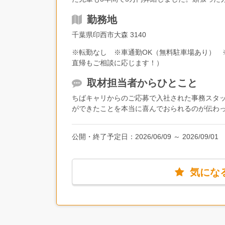
使って地面を掘ったりすることもあります。※
るのも楽しみの一つという声もあります。
す【想定月収例】・20代／管理を希望の場合（手当
松戸、船橋、鎌ケ谷、印西、千葉市など）※会
勤務地
時間分、48,594円分を含む）＋各種手当（38,
できます。自分の価値を高めていけます。
合月給309,670円（固定残業代25時間分、54,
千葉県印西市大森 3140
※転勤なし ※車通勤OK（無料駐車場あり） 
直帰もご相談に応じます！）
取材担当者からひとこと
ちばキャリからのご応募で入社された事務スタ
ができたことを本当に喜んでおられるのが伝わ
ちなみに、歓迎会などを行ったときは必ず社員
公開・終了予定日：
2026/06/09
～
2026/09/01
切にするということなのだと学ばせていただい
気にな