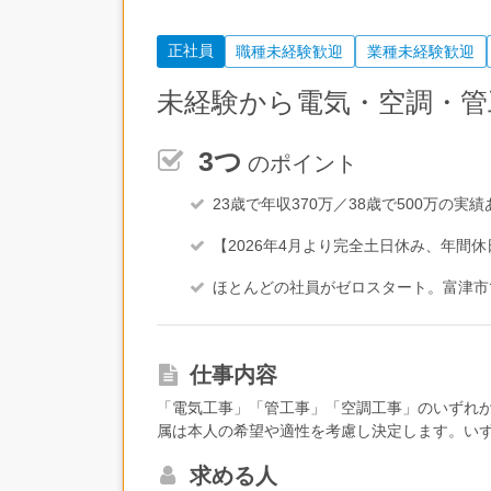
正社員
職種未経験歓迎
業種未経験歓迎
未経験から電気・空調・管
3つ
のポイント
23歳で年収370万／38歳で500万の
【2026年4月より完全土日休み、年間休
ほとんどの社員がゼロスタート。富津市
仕事内容
「電気工事」「管工事」「空調工事」のいずれ
属は本人の希望や適性を考慮し決定します。い
未経験の方も安心してスタートできます。＜具
求める人
事・空調（エアコン）工事・戸建て新築・リフ