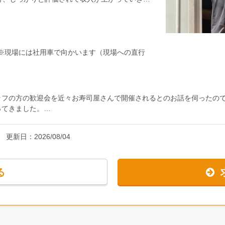
現場は千葉県内の東葛エリアが中心（柏、流山、
が付きます）月給278,345円（固定残業代25
社負担で講習に参加でき、資格を取得することも
172円）＋通勤費・40代／作業スタッフ希望の場
063円分を含む）＋通勤費
※現場には社用車で向かいます（現場への直行
ッフの方の歓迎会を近々お寿司屋さんで開催されるとのお話を伺ったの
ってきました。
全員に家族分のお土産を用意するとのこと。それを当たり前のことのよ
更新日：
2026/08/04
たような気がします。本当の意味で社員を大切にする優しい会社だと感
る