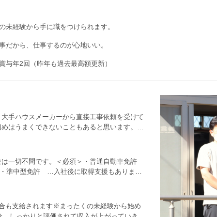
の未経験から手に職をつけられます。
事だから、仕事するのが心地いい。
賞与年2回（昨年も過去最高額更新）
。大手ハウスメーカーから直接工事依頼を受けて
初めはうまくできないこともあると思います。で
きる人なんて、どこにもいません。だから、ぜん
搬について覚えるところから、みんなで一つ一つ
ださい。＜具体的な工事内容は…＞1：内部配
験は一切不問です。＜必須＞・普通自動車免許
し、キッチン・お風呂・トイレ・洗面所などの
）・準中型免許 …入社後に取得支援もあります
ていくので、重機を使ったり、大きな穴を掘った
に考慮し優遇します。・水道設備の工事に携わっ
り、切り、繋いで、固定して…と進めていきま
の資格をお持ちの方・排水設備工事責任技術者の
内に、水道管を新規で配管する工事。道路下にあ
こが一番居心地がいい」と、17年目になる先輩
ない場合も支給されます※まったくの未経験から始め
お家の水道メーターに繋ぎます。こちらは重機を
働き終わった後に、みんなで気軽に話しながら帰
分、しっかりと評価されて収入が上がっていきま