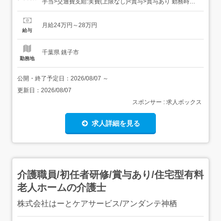
手当>交通費支給:実費(上限なし)<賞与>賞与あり 勤務時間
日勤専従1日勤:8:30～17:30(休憩60分) 勤務形態日勤のみ可
休日・休暇年間休日110日以上 福利厚生社会保険完備 従業
月給24万円～28万円
員数9人 【経験・資格】資...
給与
千葉県 銚子市
勤務地
公開・終了予定日：
2026/08/07
～
更新日：
2026/08/07
スポンサー : 求人ボックス
求人詳細を見る
介護職員/初任者研修/賞与あり/住宅型有料
老人ホームの介護士
株式会社はーとケアサービス/アンダンテ神栖