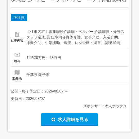
正社員
【仕事内容】募集職種介護職・ヘルパー(介護職員・介護ス
タッフ)正社員 仕事内容身体介護、食事介助、入浴介助、
仕事内容
排泄介助、生活援助、送迎、レク企画・運営、調理 給与・
手当<給与>月給200,000〜230,000円<手当>交通費支給:実
費(上限あり)<賞与>賞与あり 資格資格必須:介護福祉士、自
月給20万円～23万円
動車免許 勤務時間日勤専従1日勤:8:15～17:15(休憩60分...
給与
千葉県 銚子市
勤務地
公開・終了予定日：
2026/08/07
～
更新日：
2026/08/07
スポンサー : 求人ボックス
求人詳細を見る