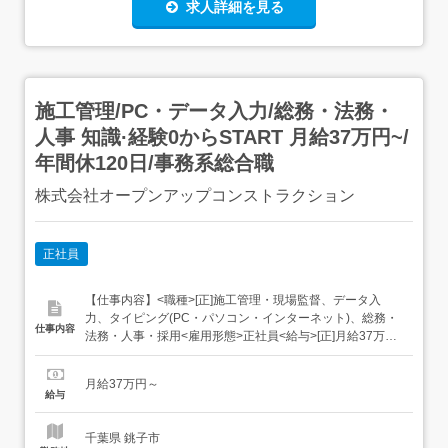
求人詳細を見る
施工管理/PC・データ入力/総務・法務・
人事 知識·経験0からSTART 月給37万円~/
年間休120日/事務系総合職
株式会社オープンアップコンストラクション
正社員
【仕事内容】<職種>[正]施工管理・現場監督、データ入
力、タイピング(PC・パソコン・インターネット)、総務・
仕事内容
法務・人事・採用<雇用形態>正社員<給与>[正]月給37万円
～交通費:全額支給 [正]には、固定残業代:49,143円 20時間
相当分が含まれます。 上記を超えて残業をした場合は、別
月給37万円～
途残業代をお支払いします。 試用期間:3ヶ月/正社員/月給
給与
37万円月給額に下...
千葉県 銚子市