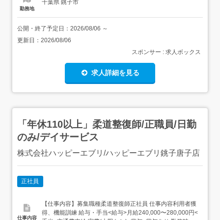
千葉県 銚子市
勤務地
公開・終了予定日：
2026/08/06
～
更新日：
2026/08/06
スポンサー : 求人ボックス
求人詳細を見る
「年休110以上」柔道整復師/正職員/日勤
のみ/デイサービス
株式会社ハッピーエブリ/ハッピーエブリ銚子唐子店
正社員
【仕事内容】募集職種柔道整復師正社員 仕事内容利用者獲
得、機能訓練 給与・手当<給与>月給240,000〜280,000円<
仕事内容