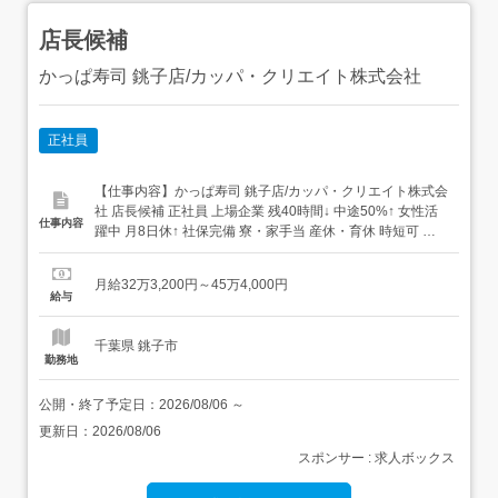
店長候補
かっぱ寿司 銚子店/カッパ・クリエイト株式会社
正社員
【仕事内容】かっぱ寿司 銚子店/カッパ・クリエイト株式会
社 店長候補 正社員 上場企業 残40時間↓ 中途50%↑ 女性活
仕事内容
躍中 月8日休↑ 社保完備 寮・家⼿当 産休・育休 時短可 賞
与 退職金 まかないあり 求人情報掲載期間:2026/07/16～
2026/08/20 求人情報 店舗の特徴 実働8H+年休120日+待遇
月給32万3,200円～45万4,000円
充実の寿司店 住 所 千葉県 銚子市 松本...
給与
千葉県 銚子市
勤務地
公開・終了予定日：
2026/08/06
～
更新日：
2026/08/06
スポンサー : 求人ボックス