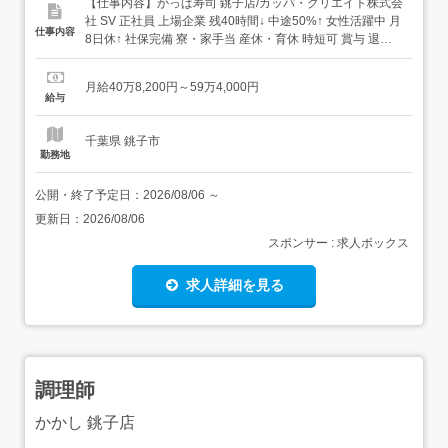
【仕事内容】かっぱ寿司 銚子店/カッパ・クリエイト株式会
社 SV 正社員 上場企業 残40時間↓ 中途50%↑ 女性活躍中 月
仕事内容
8日休↑ 社保完備 寮・家⼿当 産休・育休 時短可 賞与 退職
金 まかないあり 求人情報掲載期間:2026/07/16～
2026/08/20 求人情報 店舗の特徴 実働8H+年休120日+待遇
月給40万8,200円～59万4,000円
充実の寿司店 住 所 千葉県 銚子市 松本町3...
給与
千葉県 銚子市
勤務地
公開・終了予定日：
2026/08/06
～
更新日：
2026/08/06
スポンサー : 求人ボックス
求人詳細を見る
調理師
かかし 銚子店