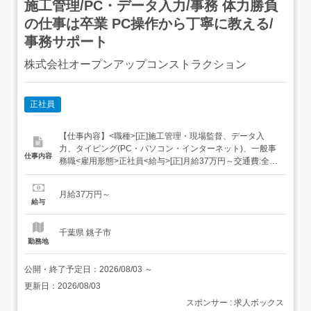
施工管理/PC・データ入力/事務 体力勝負
の仕事は卒業 PC操作から丁寧に教える/
事務サポート
株式会社オープンアップコンストラクション
正社員
【仕事内容】<職種>[正]施工管理・現場監督、データ入
力、タイピング(PC・パソコン・インターネット)、一般事
仕事内容
務職<雇用形態>正社員<給与>[正]月給37万円～交通費:全額
支給 [正]には、固定残業代:49,143円 20時間相当分が含ま
れます。 上記を超えて残業をした場合は、別途残業代をお
月給37万円～
支払いします。 試用期間:3ヶ月/正社員/月給37万円月給額
給与
に下記の一律手当...
千葉県 銚子市
勤務地
公開・終了予定日：
2026/08/03
～
更新日：
2026/08/03
スポンサー : 求人ボックス