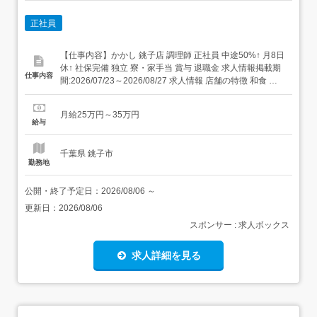
正社員
【仕事内容】かかし 銚子店 調理師 正社員 中途50%↑ 月8日
休↑ 社保完備 独立 寮・家⼿当 賞与 退職金 求人情報掲載期
仕事内容
間:2026/07/23～2026/08/27 求人情報 店舗の特徴 和食 住
所 千葉県 銚子市 三崎町2-2660-1 イオン銚子SC 1F 交 通
銚子電鉄線「銚子駅」より車12分JR成田線「銚子駅」より
月給25万円～35万円
車12分JR総武...
給与
千葉県 銚子市
勤務地
公開・終了予定日：
2026/08/06
～
更新日：
2026/08/06
スポンサー : 求人ボックス
求人詳細を見る