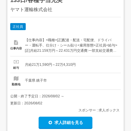
ヤマト運輸株式会社
正社員
【仕事内容】<職種>[正]配達・配送・宅配便、ドライバ
ー・運転手、仕分け・シール貼り<雇用形態>正社員<給与>
仕事内容
[正]月給21.159万円～22.431万円交通費:一部支給交通費
(月上限5万円)昇給年1回賞与年2回(7月/12月 賞与4.5ヶ月実
績)超勤手当(実残業時間に応じ支給)地域手当扶養手当・モ
月給21万1,590円～22万4,310円
デル月収・年収<佐倉市内勤務>30歳/残業25H/扶養家...
給与
千葉県 銚子市
勤務地
公開・終了予定日：
2026/08/02
～
更新日：
2026/08/02
スポンサー : 求人ボックス
求人詳細を見る