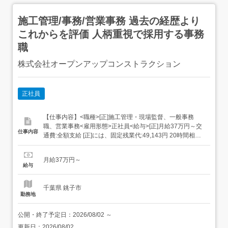
施工管理/事務/営業事務 過去の経歴より
これからを評価 人柄重視で採用する事務
職
株式会社オープンアップコンストラクション
正社員
【仕事内容】<職種>[正]施工管理・現場監督、一般事務
職、営業事務<雇用形態>正社員<給与>[正]月給37万円～交
仕事内容
通費:全額支給 [正]には、固定残業代:49,143円 20時間相当
分が含まれます。 上記を超えて残業をした場合は、別途残
業代をお支払いします。 試用期間:3ヶ月/正社員/月給37万
月給37万円～
円月給額に下記の一律手当含むエリア職種手当/1万2,000円
給与
～3万円...
千葉県 銚子市
勤務地
公開・終了予定日：
2026/08/02
～
更新日：
2026/08/02