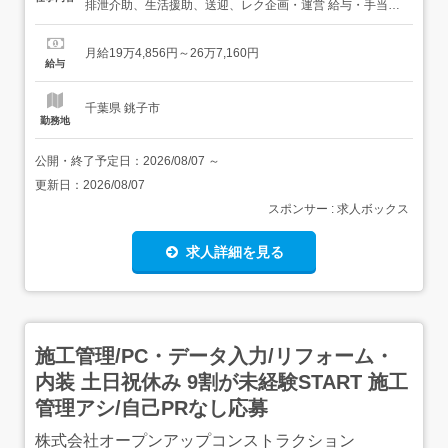
排泄介助、生活援助、送迎、レク企画・運営 給与・手当<
給与>月給194,856〜267,160円<基本給>116,166〜
166,000円<手当>交通費支給:実費(上限あり)交通費支給月
月給19万4,856円～26万7,160円
額:30,000円加給手当:29,690〜43,160円処遇改善手当:...
給与
千葉県 銚子市
勤務地
公開・終了予定日：
2026/08/07
～
更新日：
2026/08/07
スポンサー : 求人ボックス
求人詳細を見る
施工管理/PC・データ入力/リフォーム・
内装 土日祝休み 9割が未経験START 施工
管理アシ/自己PRなし応募
株式会社オープンアップコンストラクション