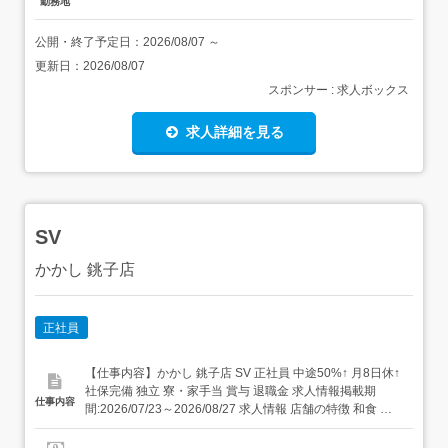
勤務地
公開・終了予定日：
2026/08/07
～
更新日：
2026/08/07
スポンサー : 求人ボックス
求人詳細を見る
SV
かかし 銚子店
正社員
【仕事内容】かかし 銚子店 SV 正社員 中途50%↑ 月8日休↑
社保完備 独立 寮・家⼿当 賞与 退職金 求人情報掲載期
仕事内容
間:2026/07/23～2026/08/27 求人情報 店舗の特徴 和食 住
所 千葉県 銚子市 三崎町2-2660-1 イオン銚子SC 1F 交 通
銚子電鉄線「銚子駅」より車12分JR成田線「銚子駅」より