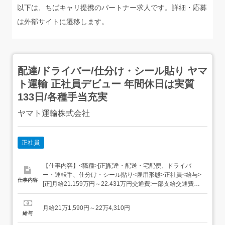
以下は、ちばキャリ提携のパートナー求人です。詳細・応募
は外部サイトに遷移します。
配達/ドライバー/仕分け・シール貼り ヤマ
ト運輸 正社員デビュー 年間休日は実質
133日/各種手当充実
ヤマト運輸株式会社
正社員
【仕事内容】<職種>[正]配達・配送・宅配便、ドライバ
ー・運転手、仕分け・シール貼り<雇用形態>正社員<給与>
仕事内容
[正]月給21.159万円～22.431万円交通費:一部支給交通費
(月上限5万円)昇給年1回賞与年2回(7月/12月 賞与4.5ヶ月実
績)超勤手当(実残業時間に応じ支給)地域手当扶養手当・モ
月給21万1,590円～22万4,310円
デル月収・年収<佐倉市内勤務>30歳/残業25H/扶養家...
給与