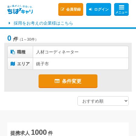
会員登録
ログイン
メニュー
採用をお考えの企業様はこちら
0
件
（1～30件）
職種
人材コーディネーター
エリア
銚子市
条件変更
1000
提携求人
件