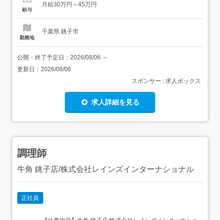
月給30万円～45万円
車12分JR総武本...
給与
千葉県 銚子市
勤務地
公開・終了予定日：
2026/08/06
～
更新日：
2026/08/06
スポンサー : 求人ボックス
求人詳細を見る
調理師
牛角 銚子店/株式会社レインズインターナショナル
正社員