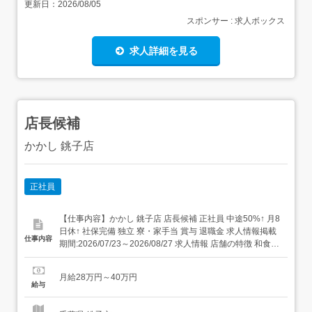
更新日：
2026/08/05
スポンサー : 求人ボックス
求人詳細を見る
店長候補
かかし 銚子店
正社員
【仕事内容】かかし 銚子店 店長候補 正社員 中途50%↑ 月8
日休↑ 社保完備 独立 寮・家⼿当 賞与 退職金 求人情報掲載
仕事内容
期間:2026/07/23～2026/08/27 求人情報 店舗の特徴 和食
住 所 千葉県 銚子市 三崎町2-2660-1 イオン銚子SC 1F 交
通 銚子電鉄線「銚子駅」より車12分JR成田線「銚子駅」
月給28万円～40万円
より車12分JR総...
給与