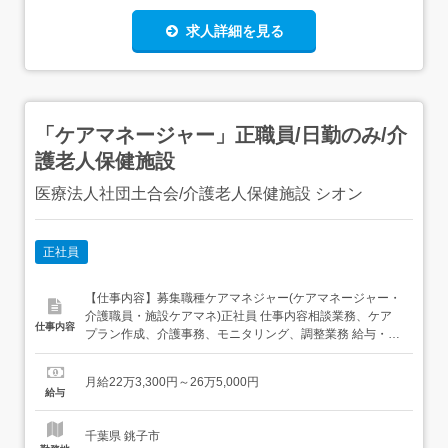
求人詳細を見る
「ケアマネージャー」正職員/日勤のみ/介
護老人保健施設
医療法人社団土合会/介護老人保健施設 シオン
正社員
【仕事内容】募集職種ケアマネジャー(ケアマネージャー・
介護職員・施設ケアマネ)正社員 仕事内容相談業務、ケア
仕事内容
プラン作成、介護事務、モニタリング、調整業務 給与・手
当<給与>月給223,300〜265,000円<手当>交通費支給:実費
(上限あり)<賞与>賞与あり年2回合計4ヶ月分 勤務時間日勤
月給22万3,300円～26万5,000円
専従1日勤:8:30～17:30(休憩60分) 勤務形態残業ほぼ...
給与
千葉県 銚子市