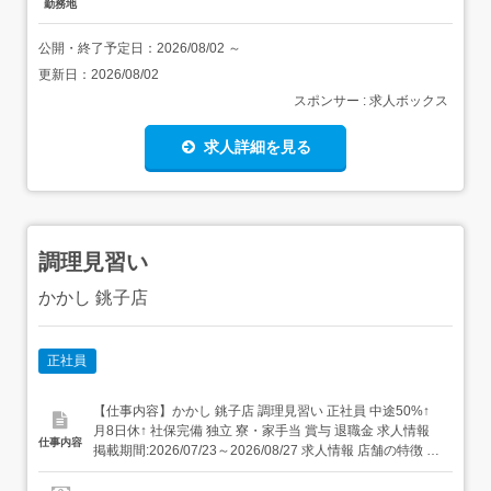
勤務地
公開・終了予定日：
2026/08/02
～
更新日：
2026/08/02
スポンサー : 求人ボックス
求人詳細を見る
調理見習い
かかし 銚子店
正社員
【仕事内容】かかし 銚子店 調理見習い 正社員 中途50%↑
月8日休↑ 社保完備 独立 寮・家⼿当 賞与 退職金 求人情報
仕事内容
掲載期間:2026/07/23～2026/08/27 求人情報 店舗の特徴 和
食 住 所 千葉県 銚子市 三崎町2-2660-1 イオン銚子SC 1F
交 通 銚子電鉄線「銚子駅」より車12分JR成田線「銚子