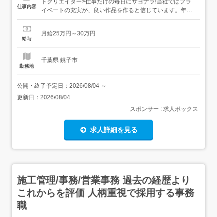
トクリエイター>仕事だけの毎日にサヨナラ!当社ではプラ
仕事内容
イベートの充実が、良い作品を作ると信じています。年間
休日は125日とたっぷりあり、ワークライフバランスはバ
ツグン。研修はパソコンの基本から丁寧にサポートするの
月給25万円～30万円
で、初心者でも全く心配ありません。 あなたの成長意欲を
給与
応援する仕組み資格取得のための費用は会社が全て負担す
るなど、...
千葉県 銚子市
勤務地
公開・終了予定日：
2026/08/04
～
更新日：
2026/08/04
スポンサー : 求人ボックス
求人詳細を見る
施工管理/事務/営業事務 過去の経歴より
これからを評価 人柄重視で採用する事務
職