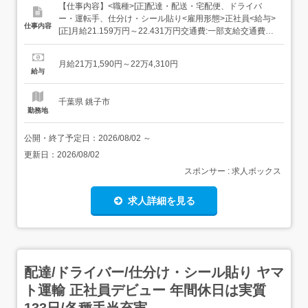
【仕事内容】<職種>[正]配達・配送・宅配便、ドライバ
ー・運転手、仕分け・シール貼り<雇用形態>正社員<給与>
仕事内容
[正]月給21.159万円～22.431万円交通費:一部支給交通費
(月上限5万円)昇給年1回賞与年2回(7月/12月 賞与4.5ヶ月実
績)超勤手当(実残業時間に応じ支給)地域手当扶養手当・モ
月給21万1,590円～22万4,310円
デル月収・年収<佐倉市内勤務>30歳/残業25H/扶養家...
給与
千葉県 銚子市
勤務地
公開・終了予定日：
2026/08/02
～
更新日：
2026/08/02
スポンサー : 求人ボックス
求人詳細を見る
配達/ドライバー/仕分け・シール貼り ヤマ
ト運輸 正社員デビュー 年間休日は実質
133日/各種手当充実