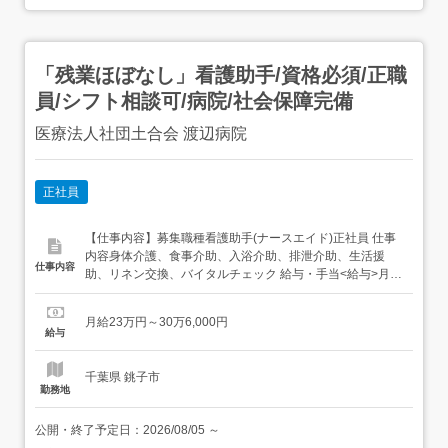
「残業ほぼなし」看護助手/資格必須/正職
員/シフト相談可/病院/社会保障完備
医療法人社団土合会 渡辺病院
正社員
【仕事内容】募集職種看護助手(ナースエイド)正社員 仕事
内容身体介護、食事介助、入浴介助、排泄介助、生活援
仕事内容
助、リネン交換、バイタルチェック 給与・手当<給与>月給
230,000〜306,000円<基本給>174,000〜180,000円<手当>
交通費支給:実費(上限あり)介護業務手当:19,000円～夜勤手
月給23万円～30万6,000円
当:50,000円(5回) (1回10,000円)<賞...
給与
千葉県 銚子市
勤務地
公開・終了予定日：
2026/08/05
～