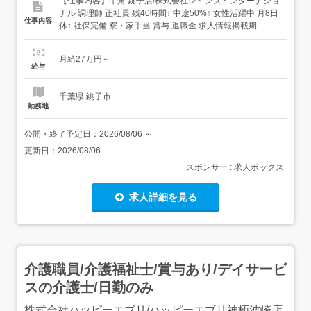
【仕事内容】牛角 銚子店/株式会社レインズインターナショ
ナル 調理師 正社員 残40時間↓ 中途50%↑ 女性活躍中 月8日
仕事内容
休↑ 社保完備 寮・家⼿当 賞与 退職金 求人情報掲載期
間:2026/07/16～2026/08/20 求人情報 店舗の特徴 上場企業
が運営する焼肉ブランド 住 所 千葉県 銚子市 松岸町3-335-
月給27万円～
1 交 通 JR成田線「松岸駅」...
給与
千葉県 銚子市
勤務地
公開・終了予定日：
2026/08/06
～
更新日：
2026/08/06
スポンサー : 求人ボックス
求人詳細を見る
介護職員/介護福祉士/賞与あり/デイサービ
スの介護士/日勤のみ
株式会社ハッピーエブリ/ハッピーエブリ神栖波崎店