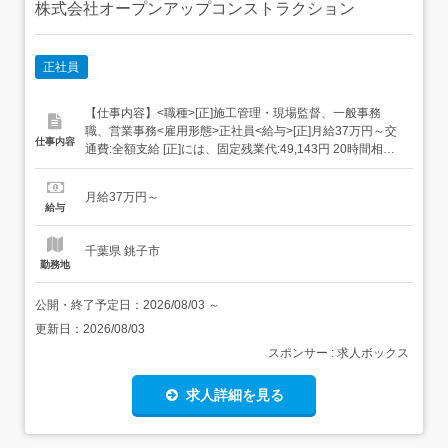
株式会社オープンアップコンストラクション
正社員
【仕事内容】<職種>[正]施工管理・現場監督、一般事務
職、営業事務<雇用形態>正社員<給与>[正]月給37万円～交
仕事内容
通費:全額支給 [正]には、固定残業代:49,143円 20時間相当
分が含まれます。 上記を超えて残業をした場合は、別途残
業代をお支払いします。 試用期間:3ヶ月/正社員/月給37万
月給37万円～
円月給額に下記の一律手当含むエリア職種手当/1万2,000円
給与
～3万円...
千葉県 銚子市
勤務地
公開・終了予定日：
2026/08/03
～
更新日：
2026/08/03
スポンサー : 求人ボックス
求人詳細を見る