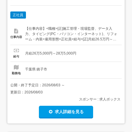
正社員
【仕事内容】<職種>[正]施工管理・現場監督、データ入
力、タイピング(PC・パソコン・インターネット)、リフォ
仕事内容
ーム・内装<雇用形態>正社員<給与>[正]月給26.5万円～
28.5万円交通費:全額支給 試用期間3ヶ月(雇用形態は本採用
時と同条件/給与は下記参照) 固定残業超過分は別途支給1ヵ
月給26万5,000円～28万5,000円
月目(給与が異なる)2～3ヵ月目東京1ヵ月目:月給23.9万円
給与
～2～3ヶ...
千葉県 銚子市
勤務地
公開・終了予定日：
2026/08/03
～
更新日：
2026/08/03
スポンサー : 求人ボックス
求人詳細を見る