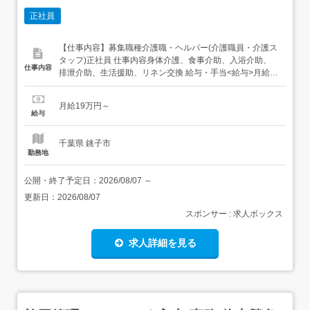
正社員
【仕事内容】募集職種介護職・ヘルパー(介護職員・介護ス
タッフ)正社員 仕事内容身体介護、食事介助、入浴介助、
仕事内容
排泄介助、生活援助、リネン交換 給与・手当<給与>月給
190,000円〜<手当>交通費支給:実費(上限あり)資格手当:初
任者研修(旧ヘルパー2級)10,000円、介護福祉士25,000円<
月給19万円～
賞与>賞与あり年2回 資格資格必須:初任者研修(旧ヘルパー
給与
2級)...
千葉県 銚子市
勤務地
公開・終了予定日：
2026/08/07
～
更新日：
2026/08/07
スポンサー : 求人ボックス
求人詳細を見る