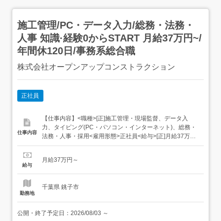
施工管理/PC・データ入力/総務・法務・
人事 知識·経験0からSTART 月給37万円~/
年間休120日/事務系総合職
株式会社オープンアップコンストラクション
正社員
【仕事内容】<職種>[正]施工管理・現場監督、データ入
力、タイピング(PC・パソコン・インターネット)、総務・
仕事内容
法務・人事・採用<雇用形態>正社員<給与>[正]月給37万円
～交通費:全額支給 [正]には、固定残業代:49,143円 20時間
相当分が含まれます。 上記を超えて残業をした場合は、別
月給37万円～
途残業代をお支払いします。 試用期間:3ヶ月/正社員/月給
給与
37万円月給額に下...
千葉県 銚子市
勤務地
公開・終了予定日：
2026/08/03
～