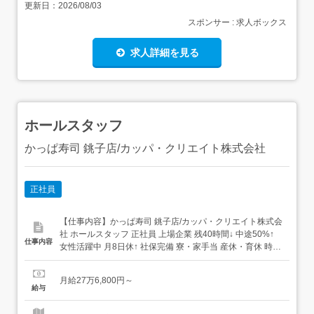
更新日：
2026/08/03
スポンサー : 求人ボックス
求人詳細を見る
ホールスタッフ
かっぱ寿司 銚子店/カッパ・クリエイト株式会社
正社員
【仕事内容】かっぱ寿司 銚子店/カッパ・クリエイト株式会
社 ホールスタッフ 正社員 上場企業 残40時間↓ 中途50%↑
仕事内容
女性活躍中 月8日休↑ 社保完備 寮・家⼿当 産休・育休 時短
可 賞与 まかないあり 求人情報掲載期間:2026/07/16～
2026/08/20 求人情報 店舗の特徴 実働8H+年休120日+待遇
月給27万6,800円～
充実の寿司店 住 所 千葉県 銚子市 松本町...
給与