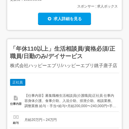
スポンサー : 求人ボックス
求人詳細を見る
「年休110以上」生活相談員/資格必須/正
職員/日勤のみ/デイサービス
株式会社ハッピーエブリ/ハッピーエブリ銚子唐子店
正社員
【仕事内容】募集職種生活相談員(介護職員)正社員 仕事内
容身体介護、食事介助、入浴介助、排泄介助、相談業務、
仕事内容
調整業務 給与・手当<給与>月給200,000〜240,000円<手当
>交通費支給:実費(上限なし)<賞与>賞与あり 勤務時間日勤
専従1日勤:8:30～17:30(休憩60分) 勤務形態日勤のみ可、シ
月給20万円～24万円
フト相談可 休日・休暇有給消化促進、年間休日...
給与