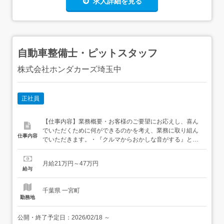
求人詳細を見る
自動車整備士・ピットスタッフ
株式会社ホンダカーズ埼玉中
正社員
【仕事内容】業務概要・お客様のご要望にお応えし、喜ん
でいただくために何ができるのかを考え、業務に取り組ん
仕事内容
でいただきます。・『クルマからおかしな音がする』とお
客様がご来店され、異音の原因の探求から修理までを担当
し、大切なお車をお返しする際の『ありがとう』は、きっ
月給21万円～47万円
と大きな遣り甲斐になるはずです。・ほかにも、ボディの
給与
傷を消すといった、お客様自身が見て分かる部分は 具体的
な仕事内容・法定点検...
千葉県 一宮町
勤務地
公開・終了予定日：
2026/02/18
～