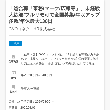
「総合職「事務/マーケ/広報等」」未経験
大歓迎/フルリモ可で全国募集/年収アップ
多数/年休最大130日
GMOコネクトHR株式会社
正社員
【仕事内容】GMOコネクトでは、13を超える職種が力を合
わせ、成長を生み出しています!<営業>お客様の課題を解決
仕事内容
し売上拡大を支援。目標に向かって挑戦したい方に最適。
<広報>GMOコネクトを外部にアピールする業務。積極的に
信頼関係を築ける人におすすめ。<営業サポート>営業チー
年収320万円～840万円
ムの成果を最大化。サポートが得意な方におすすめ。<事
給与
務>業務を円滑に進める縁の下の力持ち。コツコツ作業が
得意な方に。...
千葉県 一宮町
勤務地
公開・終了予定日：
2026/08/06
～
更新日：
2026/08/06