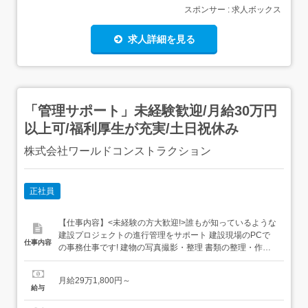
スポンサー : 求人ボックス
求人詳細を見る
「管理サポート」未経験歓迎/月給30万円
以上可/福利厚生が充実/土日祝休み
株式会社ワールドコンストラクション
正社員
【仕事内容】<未経験の方大歓迎!>誰もが知っているような
建設プロジェクトの進行管理をサポート 建設現場のPCで
仕事内容
の事務仕事です! 建物の写真撮影・整理 書類の整理・作
成・ファイリング 申請書の作成 スケジュールの管理 スタ
ッフの安全管理 スタッフの総務・労務管理 協力会社との打
月給29万1,800円～
ち合わせなど幅広い業務に携わることができます。デスク
給与
ワークのみの仕事ではないので、ただの事務だけ...