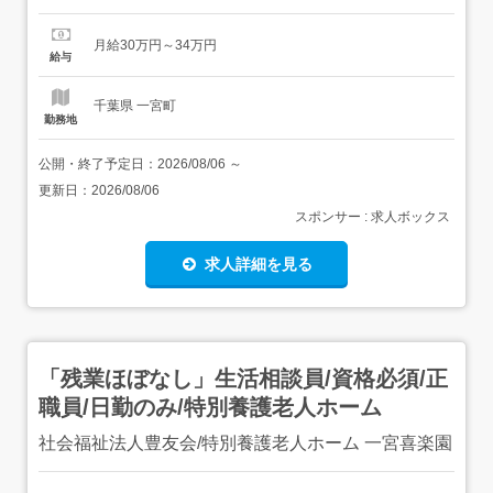
験者も段階的に慣れていけます。<はじめやすい条件> 寮・
社宅付き案件を紹介可能 生活備品の準備を相談OK 友人同
月給30万円～34万円
士での応募も相談OKひとりで新生活を始める不安も、事前
給与
に相談しながら進められます。<仕事内容>...
千葉県 一宮町
勤務地
公開・終了予定日：
2026/08/06
～
更新日：
2026/08/06
スポンサー : 求人ボックス
求人詳細を見る
「残業ほぼなし」生活相談員/資格必須/正
職員/日勤のみ/特別養護老人ホーム
社会福祉法人豊友会/特別養護老人ホーム 一宮喜楽園