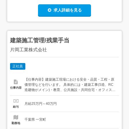
求人詳細を見る
建築施工管理/残業手当
片岡工業株式会社
正社員
【仕事内容】建築施工現場における安全・品質・工程・原
価管理などを行います。 具体的には・建築工事(S造、RC
仕事内容
造建物がメイン)・教育、公共施設・共同住宅・オフィスビ
ル、工場・店舗などの商業施設 など 【経験・資格】<必須
資格>普通一種2級建築施工管理技士<歓迎資格>1級土木施
月給25万円～40万円
工管理技士2級土木施工管理技士1級建築施工管理技士一級
給与
建築士二級建築士<その他> 必須資...
千葉県 一宮町
勤務地