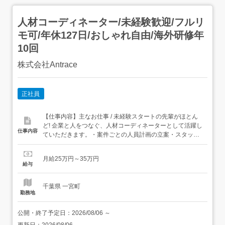
人材コーディネーター/未経験歓迎/フルリ
モ可/年休127日/おしゃれ自由/海外研修年
10回
株式会社Antrace
正社員
【仕事内容】主なお仕事 / 未経験スタートの先輩がほとん
ど! 企業と人をつなぐ、人材コーディネーターとして活躍し
仕事内容
ていただきます。・案件ごとの人員計画の立案・スタッフ
の配置/シフト管理・企業との調整・打ち合わせ・現場メン
バーのフォローや育成・応募者・求職者とのキャリア相談
月給25万円～35万円
および面談業務・企業が求める人材の要件定義・提案業務
給与
などを担当!ただ人を集めるだけでなく、「ど...
千葉県 一宮町
勤務地
公開・終了予定日：
2026/08/06
～