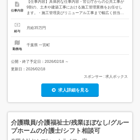
【仕事内容】具体的な仕事内容・官公庁からの公共工事が
9割の、土木や建築工事における施工管理業務をお任せし
仕事内容
ます。・施工管理及びリニューアル工事まで幅広く担当・
建築工事・教育、公共施設・共同住宅・オフィスビル、工
場・店舗などの商業施設 など 【経験・資格】<必須資格>1
月給35万円
級土木施工管理技士普通一種<歓迎資格>一級建築士二級建
給与
築士2級建築施工管理技士1級建築施工管理技士<...
千葉県 一宮町
勤務地
公開・終了予定日：
2026/02/18
～
更新日：
2026/02/18
スポンサー : 求人ボックス
求人詳細を見る
介護職員/介護福祉士/残業ほぼなし/グルー
プホームの介護士/シフト相談可