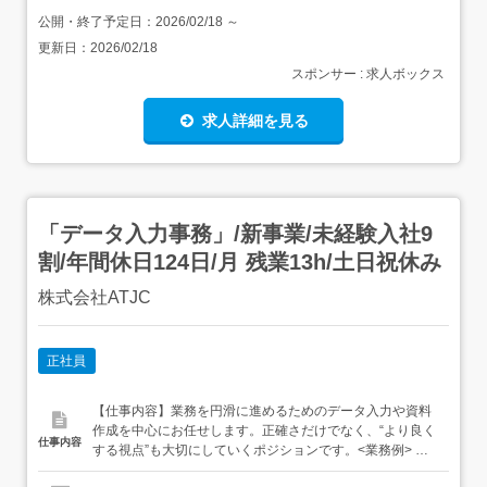
公開・終了予定日：
2026/02/18
～
更新日：
2026/02/18
スポンサー : 求人ボックス
求人詳細を見る
「データ入力事務」/新事業/未経験入社9
割/年間休日124日/月 残業13h/土日祝休み
株式会社ATJC
正社員
【仕事内容】業務を円滑に進めるためのデータ入力や資料
作成を中心にお任せします。正確さだけでなく、“より良く
仕事内容
する視点”も大切にしていくポジションです。<業務例> デ
ータ集計・入力 Excelやスプレッドシートでの資料作成 報