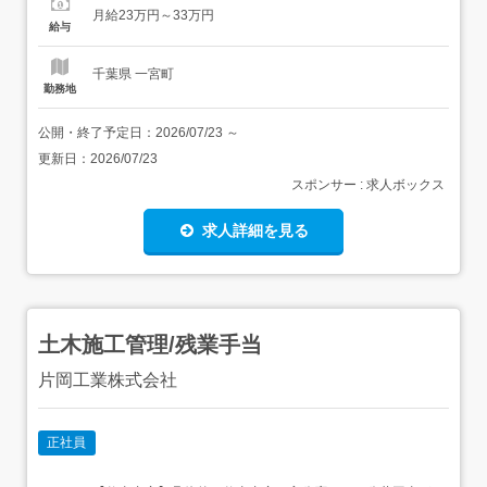
告資料の作成 アカウント・権限管理 など慣れてきたら 業
月給23万円～33万円
務フローの整理・標準化 関数やツールを使った効率化 RPA
給与
やVBAなどの自動化スキル習得などにも...
千葉県 一宮町
勤務地
公開・終了予定日：
2026/07/23
～
更新日：
2026/07/23
スポンサー : 求人ボックス
求人詳細を見る
土木施工管理/残業手当
片岡工業株式会社
正社員