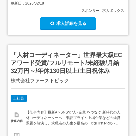
更新日：
2026/02/18
スポンサー : 求人ボックス
求人詳細を見る
「人材コーディネーター」世界最大級EC
アワード受賞/フルリモート/未経験/月給
32万円～/年休130日以上/土日祝休み
株式会社ファーストピック
正社員
【仕事内容】最新AI×SNSで“人×企業 をつなぐ!新時代の人
材コーディネーターへ。東証プライム上場企業などの経営
仕事内容
課題を解決し、求職者の人生を最高の一択(First Pick)へと
導く、非常にクリエイティブで市場価値の高いポジション
です。最新のテクノロジーとSNSを武器に、未経験から一