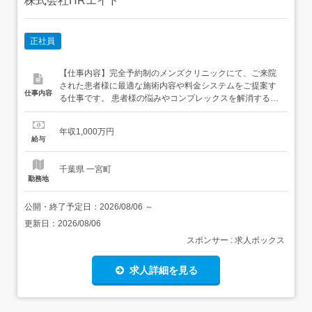
株式会社HRエイド
正社員
【仕事内容】完全予約制のメンズクリニックにて、ご来院
された患者様に最適な施術内容や料金システムをご提案す
仕事内容
る仕事です。 患者様の悩みやコンプレックスを解消するポ
ジション。成約すればするほど感謝される仕事です!<仕事
の流れ> 当日のご予約状況の確認と、開院準備 ご予約をい
年収1,000万円
ただいた患者様のお出迎え 患者様へのカウンセリング 治療
給与
内容や料金システムのご説明 治療を希望されたら医師に引
き継ぎ...
千葉県 一宮町
勤務地
公開・終了予定日：
2026/08/06
～
更新日：
2026/08/06
スポンサー : 求人ボックス
求人詳細を見る