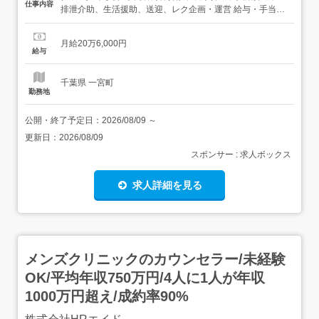
仕事内容
排泄介助、生活援助、送迎、レク企画・運営 給与・手当<
給与>月給206,000円<基本給>153,000円<手当>交通費支
給:一定額交通費支給月額:3,000円住宅手当:3,000円特別手
月給20万6,000円
当:20,000円奨励手当:4,000円職務手当 :5,000円...
給与
千葉県 一宮町
勤務地
公開・終了予定日：
2026/08/09
～
更新日：
2026/08/09
スポンサー : 求人ボックス
求人詳細を見る
メンズクリニックのカウンセラー/未経験
OK/平均年収750万円/4人に1人が年収
1000万円超え/成約率90%