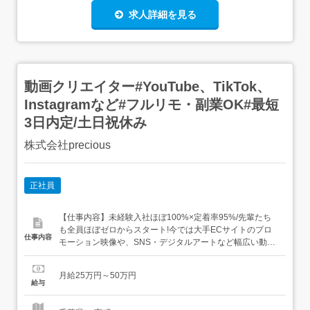
求人詳細を見る
動画クリエイター#YouTube、TikTok、
Instagramなど#フルリモ・副業OK#最短
3日内定/土日祝休み
株式会社precious
正社員
【仕事内容】未経験入社ほぼ100%×定着率95%/先輩たち
も全員ほぼゼロからスタート!今では大手ECサイトのプロ
仕事内容
モーション映像や、SNS・デジタルアートなど幅広い動画
制作で活躍中動画編集ソフトの操作やAI活用、最新のデジ
タルスキルはもちろん、企画提案やマーケティングの研修
月給25万円～50万円
もございますので、幅広いスキルを身につけることが可能
給与
です <平均10ヶ月の研修からスタート>動画編集やAI活用な
ど...