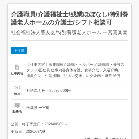
介護職員/介護福祉士/残業ほぼなし/特別養
護老人ホームの介護士/シフト相談可
社会福祉法人豊友会/特別養護老人ホーム 一宮喜楽園
正社員
【仕事内容】募集職種介護職・ヘルパー(介護職員・介護ス
タッフ)正社員 仕事内容身体介護、食事介助、入浴介助、
仕事内容
排泄介助、生活援助、リネン交換、レク企画・運営 給与・
手当<給与>月給210,000〜259,000円<基本給>146,000円<
手当>交通費支給:実費(上限あり)交通費支給月額:30,000円
月給21万円～25万9,000円
地域手当:17,000円処遇改善手当:46,000円職務手当...
給与
千葉県 一宮町
勤務地
公開・終了予定日：
2026/08/09
～
更新日：
2026/08/09