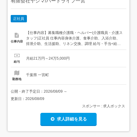
有限会社ヤシマ/ハートライフ一宮
正社員
【仕事内容】募集職種介護職・ヘルパー(介護職員・介護ス
タッフ)正社員 仕事内容身体介護、食事介助、入浴介助、
仕事内容
排泄介助、生活援助、リネン交換、調理 給与・手当<給与>
月給210,000〜245,000円<基本給>153,000円<手当>住宅
手当:3,000円交通費支給:実費(上限あり)交通費支給月
月給21万円～24万5,000円
額:3,000円特別手当:10,000〜20,000円奨励手当:4...
給与
千葉県 一宮町
勤務地
公開・終了予定日：
2026/08/09
～
更新日：
2026/08/09
スポンサー : 求人ボックス
求人詳細を見る