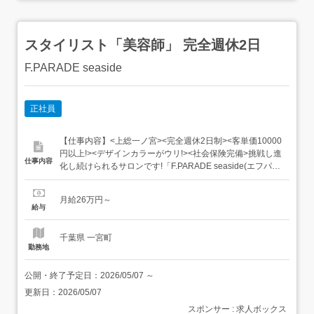
スタイリスト「美容師」 完全週休2日
F.PARADE seaside
正社員
【仕事内容】<上総一ノ宮><完全週休2日制><客単価10000
円以上!><デザインカラーがウリ!><社会保険完備>挑戦し進
仕事内容
化し続けられるサロンです!「F.PARADE seaside(エフパレ
ードシーサイド)」からスタイリスト(美容師)の求人 【経
験・資格】要美容師免許 【給与】<正社員> 月給26万円〜
月給26万円～
(会議手当含む)・歩合給あり(指名売上100万以下の場合、
給与
売上に対する歩合/100万以上の...
千葉県 一宮町
勤務地
公開・終了予定日：
2026/05/07
～
更新日：
2026/05/07
スポンサー : 求人ボックス