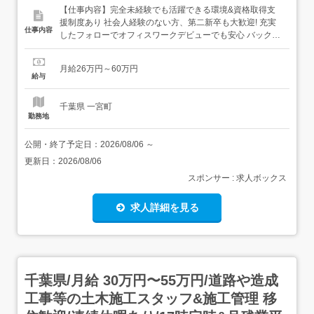
【仕事内容】完全未経験でも活躍できる環境&資格取得支
援制度あり 社会人経験のない方、第二新卒も大歓迎! 充実
仕事内容
したフォローでオフィスワークデビューでも安心 バックオ
フィスとして、ITプロジェクトを支えるやりがい: 具体的な
お仕事内容まずは簡単なデータ入力や、マニュアルに沿っ
月給26万円～60万円
た書類の作成からお任せします。 システム運用関連のデー
給与
タ入力・書類作成 PCの初期設定サポート、アカウント管...
千葉県 一宮町
勤務地
公開・終了予定日：
2026/08/06
～
更新日：
2026/08/06
スポンサー : 求人ボックス
求人詳細を見る
千葉県/月給 30万円〜55万円/道路や造成
工事等の土木施工スタッフ&施工管理 移