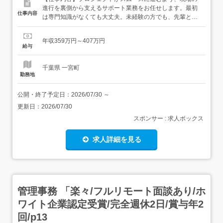
進行を裏側から支えるサポート業務をお任せします。最初
仕事内容
は専門知識がなくても大丈夫。未経験の方でも、先輩と一
緒に進めながら少しずつ慣れていける環境です。<具体的
には>・図面や書類の整理、データの更新・スケジュール
年収359万円～407万円
の確認(進み具合のチェック)・現場の進行状況の記録・報
給与
告・打ち合わせ内容のメモ作成・共有・工事前後の写真撮
影(記録用)...
千葉県 一宮町
勤務地
公開・終了予定日：
2026/07/30
～
更新日：
2026/07/30
スポンサー : 求人ボックス
求人詳細を見る
管理事務 「楽々/フルリモート面談あり/ホ
ワイト企業認定受賞/完全週休2日/賞与年2
回/p13