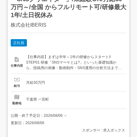
万円～/全国 からフルリモート可/研修最大
1年/土日祝休み
株式会社IBERIS
正社員
【仕事内容】まずは半年～1年の研修からスタート!/
STEP01 研修「SNSマーケとは?」といった基礎知識か
仕事内容
ら、投稿用の画像・動画制作・SNS運用の分析方法まで、
未経験の方でも分かりやすくご説明します。社会人として
の基礎力を養うため、顧客対応・電話対応などを含む業務
月給30万円
に携わる期間を設けています。 STEP02 SNSマーケターデ
給与
ビューあなたの成長度合いや希望を考慮しながら、...
千葉県 一宮町
勤務地
公開・終了予定日：
2026/08/06
～
更新日：
2026/08/06
スポンサー : 求人ボックス