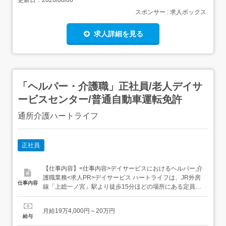
更新日：
2026/08/06
スポンサー : 求人ボックス
求人詳細を見る
「ヘルパー・介護職」正社員/老人デイサ
ービスセンター/普通自動車運転免許
通所介護ハートライフ
正社員
【仕事内容】<仕事内容>デイサービスにおけるヘルパー,介
護職業務<求人PR>デイサービス ハートライフは、JR外房
仕事内容
線「上総一ノ宮」駅より徒歩15分ほどの場所にある定員10
名の通所介護施設です。登録者数は約22名で、週2～3回ほ
ど通われている方が多くいらっしゃいます。利用者さま
月給19万4,000円～20万円
は、自立歩行ができてコミュニケーションをしっかり取れ
給与
るがほとんどです。入浴も見守りが中心なので、職員は身