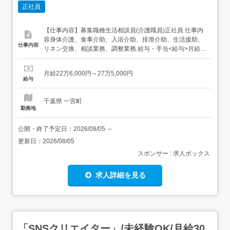
正社員
【仕事内容】募集職種生活相談員(介護職員)正社員 仕事内
容身体介護、食事介助、入浴介助、排泄介助、生活援助、
仕事内容
リネン交換、相談業務、調整業務 給与・手当<給与>月給
226,000〜275,000円<給与の備考> その他固定残業代なし<
基本給>190,000円<手当>交通費支給:実費(上限あり)交通費
月給22万6,000円～27万5,000円
支給月額:30,000円地域手当:17,000円処遇改善手...
給与
千葉県 一宮町
勤務地
公開・終了予定日：
2026/08/05
～
更新日：
2026/08/05
スポンサー : 求人ボックス
求人詳細を見る
「SNSクリエイター」/未経験OK/月給30