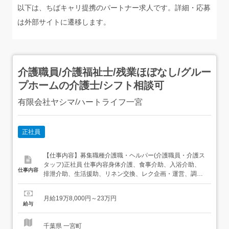
以下は、ちばキャリ提携のパートナー求人です。詳細・応募
は外部サイトに遷移します。
介護職員/介護福祉士/残業ほぼなし/グルー
プホームの介護士/シフト相談可
有限会社ヤシマ/ハートライフ一宮
正社員
【仕事内容】募集職種介護職・ヘルパー(介護職員・介護ス
タッフ)正社員 仕事内容身体介護、食事介助、入浴介助、
仕事内容
排泄介助、生活援助、リネン交換、レク企画・運営、調理
給与・手当<給与>月給198,000〜230,000円<基本給
>158,000〜165,000円<手当>交通費支給:実費(上限あり)交
月給19万8,000円～23万円
通費支給月額:3,000円特別手当:35,000〜45,000円住宅...
給与
千葉県 一宮町