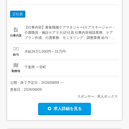
正社員
【仕事内容】募集職種ケアマネジャー(ケアマネージャー・
介護職員・施設ケアマネ)正社員 仕事内容相談業務、ケア
仕事内容
プラン作成、介護事務、モニタリング、調整業務 給与・手
当<給与>月給261,000〜310,000円<給与の備考> その他固
定残業代なし<基本給>195,000円<手当>交通費支給:実費
月給26万1,000円～31万円
(上限あり)交通費支給月額:30,000円資格手当:30,000...
給与
千葉県 一宮町
勤務地
公開・終了予定日：
2026/08/09
～
更新日：
2026/08/09
スポンサー : 求人ボックス
求人詳細を見る