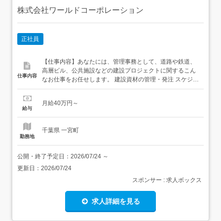
株式会社ワールドコーポレーション
正社員
【仕事内容】あなたには、管理事務として、道路や鉄道、
高層ビル、公共施設などの建設プロジェクトに関するこん
仕事内容
なお仕事をお任せします。 建設資材の管理・発注 スケジュ
ール確認 納品チェック PC入力等の事務業務 コスト管理
等…など同期と一緒に、正社員の安定キャリアを歩みまし
月給40万円～
ょう! STEP1/充実の研修(ワールドスクール)で学べる!入社
給与
後まずは、名刺の受け渡しなどのビジネスマ...
千葉県 一宮町
勤務地
公開・終了予定日：
2026/07/24
～
更新日：
2026/07/24
スポンサー : 求人ボックス
求人詳細を見る