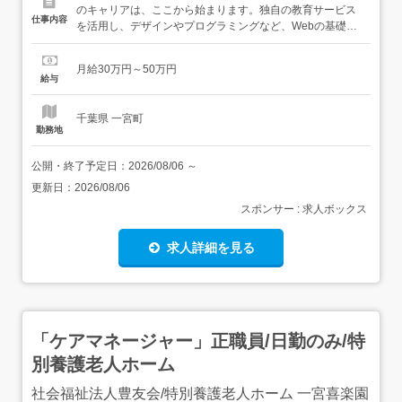
のキャリアは、ここから始まります。独自の教育サービス
仕事内容
を活用し、デザインやプログラミングなど、Webの基礎か
ら丁寧に習得。「やってみたい」という想いを、確かなス
キルへと育てていきます。定期的な個人面談を通じて、不
月給30万円～50万円
安や悩みにも一人ひとり寄り添いながらサポート。オンラ
給与
イン中心の学習スタイルのため、自分のペースで何度でも
復習できる環境が...
千葉県 一宮町
勤務地
公開・終了予定日：
2026/08/06
～
更新日：
2026/08/06
スポンサー : 求人ボックス
求人詳細を見る
「ケアマネージャー」正職員/日勤のみ/特
別養護老人ホーム
社会福祉法人豊友会/特別養護老人ホーム 一宮喜楽園