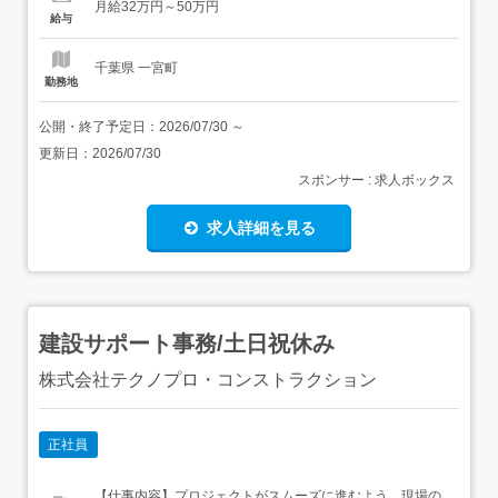
月給32万円～50万円
生モノのキャリアを築きませんか?< 具体的な業務内容 >・
給与
求職者へのキャリア伴走∟本質的な...
千葉県 一宮町
勤務地
公開・終了予定日：
2026/07/30
～
更新日：
2026/07/30
スポンサー : 求人ボックス
求人詳細を見る
建設サポート事務/土日祝休み
株式会社テクノプロ・コンストラクション
正社員
【仕事内容】プロジェクトがスムーズに進むよう、現場の