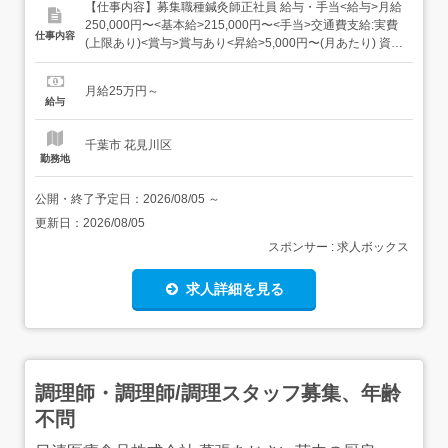
【仕事内容】募集職種鍼灸師正社員 給与・手当<給与>月給
250,000円〜<基本給>215,000円〜<手当>交通費支給:実費
仕事内容
(上限あり)<賞与>賞与あり<昇給>5,000円〜(月あたり) 資格
資格必須:はり師、きゅう師 勤務時間日勤専従1日勤:9:00～
18:00(休憩60分) 勤務形態残業ほぼなし、日勤のみ可、シ
月給25万円～
フト相談可 休日・休暇...
給与
千葉市 花見川区
勤務地
公開・終了予定日：
2026/08/05
～
更新日：
2026/08/05
スポンサー : 求人ボックス
求人詳細を見る
調理師・調理師/調理スタッフ募集、年齢
不問