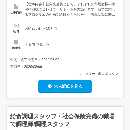
【仕事内容】就労支援員として、それぞれの利用者様の状
況や目標に合わせて、サポートを実施します。就労に関わ
仕事内容
るプログラムの企画や講師を担当したり、就職活動に関す
る支援や細やかなサポートのための面談を実施する中で、
利用者様の一人ひとりの自分らしい働き方を見つけます。
月給27万円～50万円
具体的なお仕事内容は以下の通りです ・PCスキルなどの
給与
就労に必要なスキルアップのためのプログラム実施、サポ
ート・利用者様の適正...
千葉市 花見川区
勤務地
公開・終了予定日：
2026/08/06
～
更新日：
2026/08/06
スポンサー : 求人ボックス
求人詳細を見る
給食調理スタッフ・社会保険完備の職場
で調理師/調理スタッフ