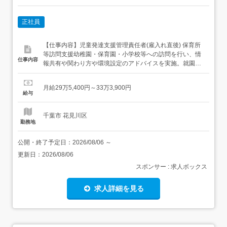
正社員
【仕事内容】児童発達支援管理責任者(雇入れ直後) 保育所
等訪問支援幼稚園・保育園・小学校等への訪問を行い、情
仕事内容
報共有や関わり方や環境設定のアドバイスを実施。就園前
後・就学前後のスムーズな移行支援に向けて支援します!
他、個別支援計画原案の作成、保護者様との面談、事業所
月給29万5,400円～33万3,900円
(当社で運営する児童発達支援や放課後等デイサービス)の
給与
カンファレンスの参加、訪問先への情報共有や相談業務等
もあり訪問1...
千葉市 花見川区
勤務地
公開・終了予定日：
2026/08/06
～
更新日：
2026/08/06
スポンサー : 求人ボックス
求人詳細を見る