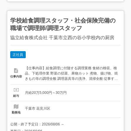
学校給食調理スタッフ・社会保険完備の
職場で調理師/調理スタッフ
協立給食株式会社 千葉市立西の谷小学校内の厨房
正社員
【仕事内容】給食調理に付随する調理業務 食材の検収、検
品、下処理作業 野菜の切菜、果物カット 煮物、揚げ物、焼
仕事内容
きもの等の調理全般 調理器具等の洗浄、清掃全般 従事すべ
き業務の変更範囲:会社の定める事業所での業務 就業の場所
の変更範囲:会社の定める事業所 【経験・資格】<応募要件
月給20万5,000円～30万円
>調理師資格必須<歓迎要件>学校や保育園の集団給食、大
給与
量調理現場の経験者<優遇> 【給与】月給 205,...
千葉市 花見川区
勤務地
公開・終了予定日：
2026/08/06
～