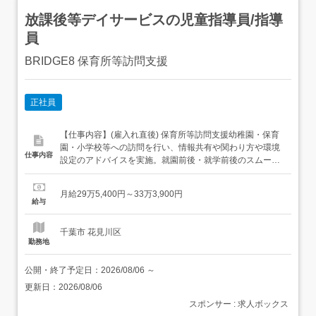
放課後等デイサービスの児童指導員/指導
員
BRIDGE8 保育所等訪問支援
正社員
【仕事内容】(雇入れ直後) 保育所等訪問支援幼稚園・保育
園・小学校等への訪問を行い、情報共有や関わり方や環境
仕事内容
設定のアドバイスを実施。就園前後・就学前後のスムーズ
な移行支援に向けて支援します!他、個別支援計画原案の作
成、保護者様との面談、事業所(当社で運営する児童発達支
月給29万5,400円～33万3,900円
援や放課後等デイサービス)のカンファレンスの参加、訪問
給与
先への情報共有や相談業務等もあり訪問1件につき最大
2,500円の...
千葉市 花見川区
勤務地
公開・終了予定日：
2026/08/06
～
更新日：
2026/08/06
スポンサー : 求人ボックス