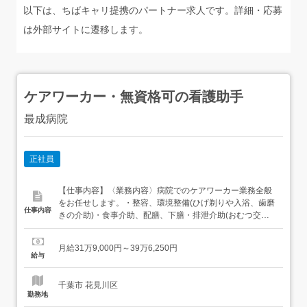
以下は、ちばキャリ提携のパートナー求人です。詳細・応募
は外部サイトに遷移します。
ケアワーカー・無資格可の看護助手
最成病院
正社員
【仕事内容】〈業務内容〉病院でのケアワーカー業務全般
をお任せします。・整容、環境整備(ひげ剃りや入浴、歯磨
仕事内容
きの介助)・食事介助、配膳、下膳・排泄介助(おむつ交換
やトイレ介助、誘導)・ナースコール対応・見守り・搬送、
異動の介助・物品の補充 業務の変更の範囲:会社の定める範
月給31万9,000円～39万6,250円
囲で業務内容変更の可能性あり 就業場所の変更の範囲:会社
給与
の定める範囲で就業場所変更の可能性あり<39259...
千葉市 花見川区
勤務地