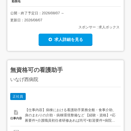
勤務地
公開・終了予定日：
2026/08/07
～
更新日：
2026/08/07
スポンサー : 求人ボックス
求人詳細を見る
無資格可の看護助手
いなげ西病院
正社員
【仕事内容】病棟における看護助手業務全般・食事介助、
身のまわりの介助・病棟環境整備など 【経験・資格】<応
仕事内容
募要件>介護職員初任者研修あれば尚可<歓迎要件>病院や
介護施設で身体介助を行っていた方は優遇 【給与】月給