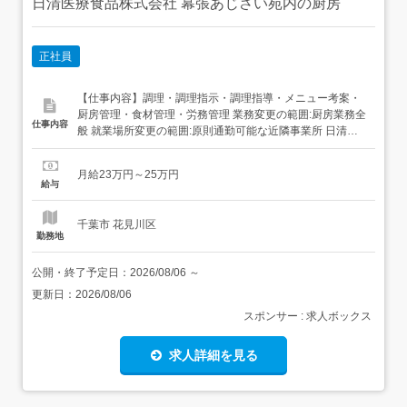
日清医療食品株式会社 幕張あじさい苑内の厨房
正社員
【仕事内容】調理・調理指示・調理指導・メニュー考案・
厨房管理・食材管理・労務管理 業務変更の範囲:厨房業務全
仕事内容
般 就業場所変更の範囲:原則通勤可能な近隣事業所 日清医
療食品株式会社での雇用となり、業務を受託している本厨
房で勤務していただきます 【経験・資格】<応募要件>調理
月給23万円～25万円
師資格必須調理業務経験のある方(業種は問いません)来年
給与
度新卒の方は、当求人の応募対象外となります 【給...
千葉市 花見川区
勤務地
公開・終了予定日：
2026/08/06
～
更新日：
2026/08/06
スポンサー : 求人ボックス
求人詳細を見る