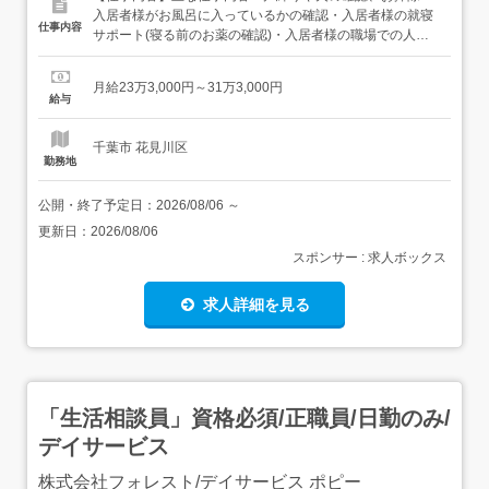
入居者様がお風呂に入っているかの確認・入居者様の就寝
仕事内容
サポート(寝る前のお薬の確認)・入居者様の職場での人間
関係や他の入居者様との人間関係の相談・朝食作り、起床
サポート、ゴミ出しなど 入居者様を元気に「気をつけて、
月給23万3,000円～31万3,000円
行ってらっしゃい」と送り出します。 入居者様が出動した
給与
ら、朝食の片付けをして、申し送りに連絡事項を記載して
業務終了です...
千葉市 花見川区
勤務地
公開・終了予定日：
2026/08/06
～
更新日：
2026/08/06
スポンサー : 求人ボックス
求人詳細を見る
「生活相談員」資格必須/正職員/日勤のみ/
デイサービス
株式会社フォレスト/デイサービス ポピー