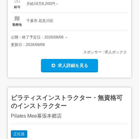
188,200円 〜 <給与の備考>病棟手当夜勤手当 平均4.5回/月
月給18万8,200円～
処遇改善手当扶養手当精勤手当 残業手当昇給 年1回賞与 年
給与
1回通勤手当(公共交通機関の...
千葉市 花見川区
勤務地
公開・終了予定日：
2026/08/06
～
更新日：
2026/08/06
スポンサー : 求人ボックス
求人詳細を見る
ピラティスインストラクター・無資格可
のインストラクター
Pilates Mee幕張本郷店
正社員