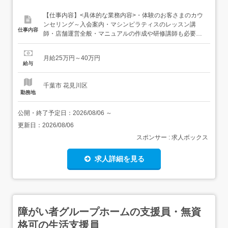
【仕事内容】<具体的な業務内容>・体験のお客さまのカウ
ンセリング～入会案内・マシンピラティスのレッスン講
仕事内容
師・店舗運営全般・マニュアルの作成や研修講師も必要に
応じてご依頼をさせていただきます 就業場所の変更なし 業
務範囲の変更なし 【経験・資格】<応募要件>資格不問学歴
月給25万円～40万円
不問未経験可ブランクOK<歓迎要件>ピラティスの資格を
給与
お持ちの方 【給与】月給 250,000円 〜 40...
千葉市 花見川区
勤務地
公開・終了予定日：
2026/08/06
～
更新日：
2026/08/06
スポンサー : 求人ボックス
求人詳細を見る
障がい者グループホームの支援員・無資
格可の生活支援員