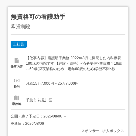
無資格可の看護助手
幕張病院
正社員
【仕事内容】看護助手業務 2022年8月に開院した内科療養
180床の病院です 【経験・資格】<応募要件>無資格可18歳
仕事内容
～59歳(深夜業務のため、定年60歳のため)学歴不問<歓迎
要件>実務経験あれば尚可 【給与】月給 157,000円 〜
257,000円<給与の備考>基本給 157,000円～257,000円 給
月給15万7,000円～25万7,000円
与は経験・スキルによって応相談その他の手当等住居手当
給与
10,0...
千葉市 花見川区
勤務地
公開・終了予定日：
2026/08/06
～
更新日：
2026/08/06
スポンサー : 求人ボックス