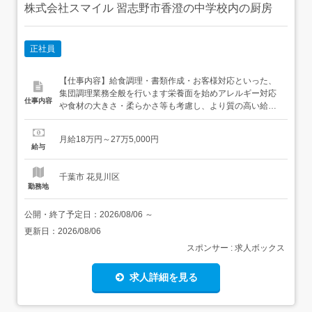
株式会社スマイル 習志野市香澄の中学校内の厨房
正社員
【仕事内容】給食調理・書類作成・お客様対応といった、
集団調理業務全般を行います栄養面を始めアレルギー対応
仕事内容
や食材の大きさ・柔らかさ等も考慮し、より質の高い給食
の提供が目標です 初めての方は仕事の1日の流れや食材の
扱い方など、イチから丁寧に教えますね。経験者の方は、
月給18万円～27万5,000円
スキルを活かした業務から始めて職場の雰囲気に慣れてい
給与
きましょう。 【経験・資格】<応募要件>調理師高校卒業以
上定年が65歳の為、...
千葉市 花見川区
勤務地
公開・終了予定日：
2026/08/06
～
更新日：
2026/08/06
スポンサー : 求人ボックス
求人詳細を見る