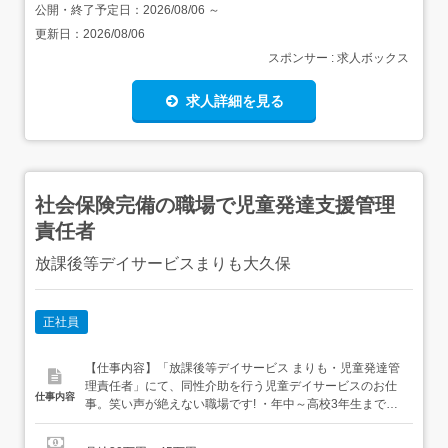
公開・終了予定日：
2026/08/06
～
更新日：
2026/08/06
スポンサー : 求人ボックス
求人詳細を見る
社会保険完備の職場で児童発達支援管理
責任者
放課後等デイサービスまりも大久保
正社員
【仕事内容】「放課後等デイサービス まりも・児童発達管
理責任者」にて、同性介助を行う児童デイサービスのお仕
仕事内容
事。笑い声が絶えない職場です! ・年中～高校3年生までの
障がいがあるお子さんを、施設内にて活動支援します。 ・
学校やご自宅まで子供たちを車で迎えに行き、営業所で預