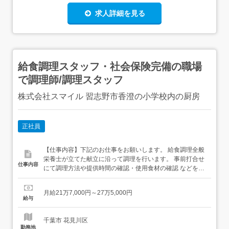
求人詳細を見る
給食調理スタッフ・社会保険完備の職場
で調理師/調理スタッフ
株式会社スマイル 習志野市香澄の小学校内の厨房
正社員
【仕事内容】下記のお仕事をお願いします。 給食調理全般
栄養士が立てた献立に沿って調理を行います。 事前打合せ
仕事内容
にて調理方法や提供時間の確認・使用食材の確認 などを行
います。 当日は下処理～切裁～調理～配缶～午前使用器具
洗浄 ～休憩～使用済み食器洗浄～厨房内清掃～書類作成・
月給21万7,000円～27万5,000円
提出と なります。 書類作成 自治体への提出書類および会
給与
社提出書類の作成・管理。 社員教育(OJT)...
千葉市 花見川区
勤務地