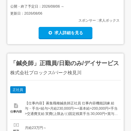
公開・終了予定日：
2026/08/06
～
更新日：
2026/08/06
スポンサー : 求人ボックス
求人詳細を見る
「鍼灸師」正職員/日勤のみ/デイサービス
株式会社プロックス/パーク検見川
正社員
【仕事内容】募集職種鍼灸師正社員 仕事内容機能訓練 給
与・手当<給与>月給230,000円〜<基本給>200,000円<手当
仕事内容
>交通費支給:実費(上限あり)固定残業手当:30,000円<賞与>
賞与あり 資格資格必須:はり師、きゅう師 勤務時間日勤専
従1日勤:8:30～17:30(休憩60分) 勤務形態残業ほぼなし、日
月給23万円～
勤のみ可、シフト相談可 ...
給与