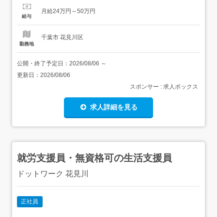
と用意お願いします。<お掃除> 共用部分やお部屋のお掃除
月給24万円～50万円
おうちのお掃除と同じなので、特殊な機械や薬品は使いま
給与
せん!!<トイレやお風呂のお手伝い...
千葉市 花見川区
勤務地
公開・終了予定日：
2026/08/06
～
更新日：
2026/08/06
スポンサー : 求人ボックス
求人詳細を見る
就労支援員・無資格可の生活支援員
ドットワーク 花見川
正社員