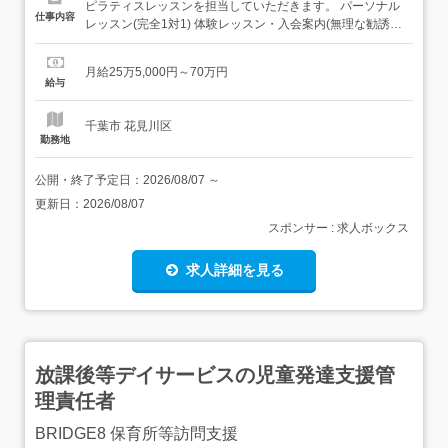
ピラティスレッスンを担当していただきます。 パーソナル
仕事内容
レッスン(完全1対1) 体験レッスン・入会案内(無理な勧誘な
し) LINE対応・セルフケアサポート カルテ入力・予約管理
店舗運営・清掃・備品管理 社内研修・スタッフ練習幹部候
月給25万5,000円～70万円
補の方には、・店舗マネジメント・スタッフ育成・養成コ
給与
ース講師もお任せ...
千葉市 花見川区
勤務地
公開・終了予定日：
2026/08/07
～
更新日：
2026/08/07
スポンサー : 求人ボックス
求人詳細を見る
放課後等デイサービスの児童発達支援管
理責任者
BRIDGE8 保育所等訪問支援