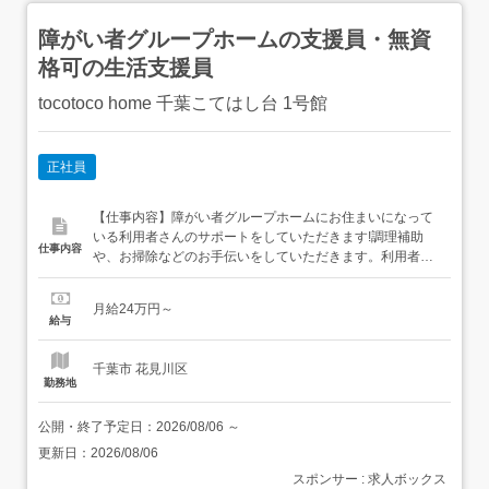
障がい者グループホームの支援員・無資
格可の生活支援員
tocotoco home 千葉こてはし台 1号館
正社員
【仕事内容】障がい者グループホームにお住まいになって
いる利用者さんのサポートをしていただきます!調理補助
仕事内容
や、お掃除などのお手伝いをしていただきます。利用者さ
んとお話することも大事な仕事です 介護や福祉経験のある
方を歓迎いたしますが、未経験でも常勤・専門職がいるの
月給24万円～
で大丈夫です!!<仕事内容>・入居者の日常生活のサポート
給与
(食事・入浴・排せつ・更衣の見守りや介助など)・食事の
準備や簡単な調理...
千葉市 花見川区
勤務地
公開・終了予定日：
2026/08/06
～
更新日：
2026/08/06
スポンサー : 求人ボックス