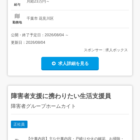
月給23万円～
フト相談可 休日・休暇完全週休2...
給与
千葉市 花見川区
勤務地
公開・終了予定日：
2026/08/04
～
更新日：
2026/08/04
スポンサー : 求人ボックス
求人詳細を見る
障害者支援に携わりたい生活支援員
障害者グループホームカイト
正社員
【仕事内容】主な仕事内容・戸締りや火の確認、お掃除・