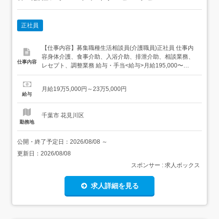
正社員
【仕事内容】募集職種生活相談員(介護職員)正社員 仕事内
容身体介護、食事介助、入浴介助、排泄介助、相談業務、
仕事内容
レセプト、調整業務 給与・手当<給与>月給195,000〜
235,000円<基本給>180,000〜205,000円<手当>交通費支
給:実費(上限あり)職務手当:15,000〜30,000円精勤手
月給19万5,000円～23万5,000円
当:5,000円<賞与>賞与あり年2回 資格資格...
給与
千葉市 花見川区
勤務地
公開・終了予定日：
2026/08/08
～
更新日：
2026/08/08
スポンサー : 求人ボックス
求人詳細を見る