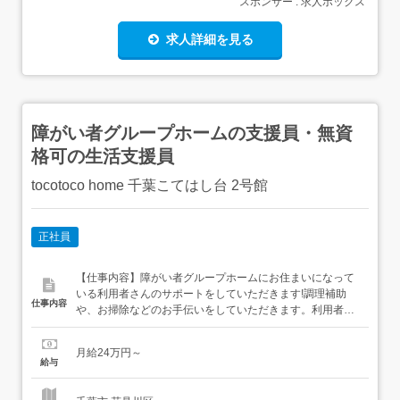
スポンサー : 求人ボックス
求人詳細を見る
障がい者グループホームの支援員・無資
格可の生活支援員
tocotoco home 千葉こてはし台 2号館
正社員
【仕事内容】障がい者グループホームにお住まいになって
いる利用者さんのサポートをしていただきます!調理補助
仕事内容
や、お掃除などのお手伝いをしていただきます。利用者さ
んとお話することも大事な仕事です 介護や福祉経験のある
方を歓迎いたしますが、未経験でも常勤・専門職がいるの
月給24万円～
で大丈夫です!!<仕事内容>・入居者の日常生活のサポート
給与
(食事・入浴・排せつ・更衣の見守りや介助など)・食事の
準備や簡単な調理...