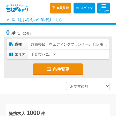
会員登録
ログイン
メニュー
採用をお考えの企業様はこちら
0
件
（1～30件）
職種
冠婚葬祭（ウェディングプランナー、セレモニープランナーなど）
エリア
千葉市花見川区
条件変更
1000
提携求人
件