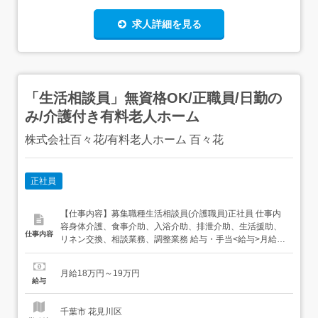
求人詳細を見る
「生活相談員」無資格OK/正職員/日勤の
み/介護付き有料老人ホーム
株式会社百々花/有料老人ホーム 百々花
正社員
【仕事内容】募集職種生活相談員(介護職員)正社員 仕事内
容身体介護、食事介助、入浴介助、排泄介助、生活援助、
仕事内容
リネン交換、相談業務、調整業務 給与・手当<給与>月給
180,000〜190,000円<基本給>125,000円<手当>交通費支
給:実費(上限あり)交通費支給月額:50,000円調整手
月給18万円～19万円
当:55,000円<賞与>賞与あり年2回合計3ヶ月分<昇給>...
給与
千葉市 花見川区