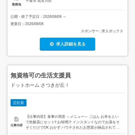
千葉市 花見川区
勤務地
公開・終了予定日：
2026/08/06
～
更新日：
2026/08/06
スポンサー : 求人ボックス
求人詳細を見る
無資格可の生活支援員
ドットホーム さつきが丘Ⅰ
正社員
【仕事内容】食事の用意 ～メニュー～ ごはん お米をとい
で炊飯器にセット!! お味噌汁 インスタントなのでお湯をそ
仕事内容
そぐだけでOK おかず パウチされたお惣菜が納品されてく
るので、湯せんして盛り付ければOK 4～6食を朝・昼・夜