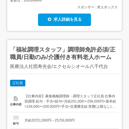
更新日：
2026/08/06
スポンサー : 求人ボックス
求人詳細を見る
「福祉調理スタッフ」調理師免許必須/正
職員/日勤のみ/介護付き有料老人ホーム
医療法人社団寿光会/エクセルシオール八千代台
正社員
【仕事内容】募集職種調理師・調理スタッフ正社員 仕事内
容調理 給与・手当<給与>月給201,000〜256,000円<基本給
仕事内容
>156,000〜200,000円<手当>交通費支給:実費(上限なし)調
整手当:39,000〜48,000円支援手当:6,000円<賞与>賞与あ
り年2回合計2ヶ月分<昇給>0.6〜1%(月あたり) 勤務時間日
月給20万1,000円～25万6,000円
勤専従1早番...
給与