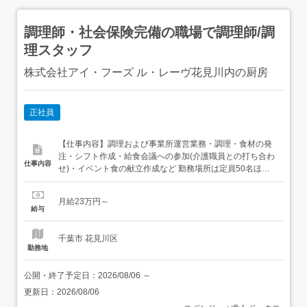
調理師・社会保険完備の職場で調理師/調
理スタッフ
株式会社アイ・フーズ ル・レーヴ花見川内の厨房
正社員
【仕事内容】調理および事業所運営業務・調理・食材の発
注・シフト作成・給食会議への参加(介護職員との打ち合わ
仕事内容
せ)・イベント食の献立作成など 勤務場所は定員50名ほど
の施設なので、比較的作業負担が軽いのが特色です 現在男
性・女性ともに30代～60代まで幅広い年齢層のスタッフが
月給23万円～
活躍中です 医療・介護食の経験が豊富な方や、誰もが知る
給与
ようなホテルや料亭で料理長として腕を振るってきた方な
ど、...
千葉市 花見川区
勤務地
公開・終了予定日：
2026/08/06
～
更新日：
2026/08/06