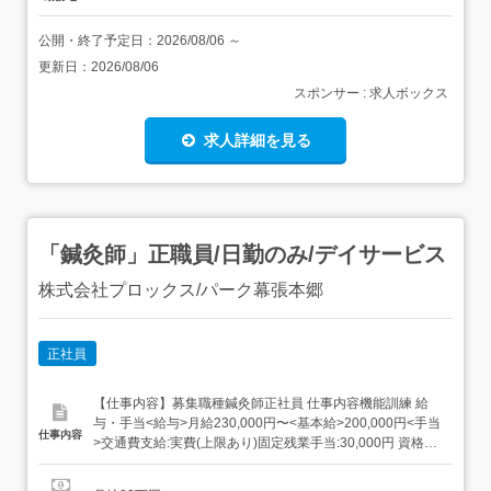
公開・終了予定日：
2026/08/06
～
更新日：
2026/08/06
スポンサー : 求人ボックス
求人詳細を見る
「鍼灸師」正職員/日勤のみ/デイサービス
株式会社プロックス/パーク幕張本郷
正社員
【仕事内容】募集職種鍼灸師正社員 仕事内容機能訓練 給
与・手当<給与>月給230,000円〜<基本給>200,000円<手当
仕事内容
>交通費支給:実費(上限あり)固定残業手当:30,000円 資格資
格必須:はり師、きゅう師 勤務時間日勤専従1日勤:8:00～
17:00(休憩60分) 勤務形態残業ほぼなし、日勤のみ可、シ