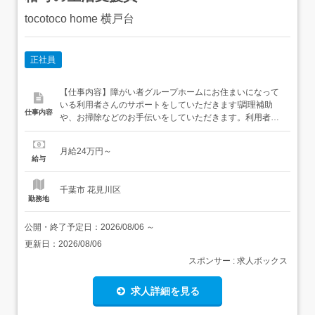
tocotoco home 横戸台
正社員
【仕事内容】障がい者グループホームにお住まいになって
いる利用者さんのサポートをしていただきます!調理補助
仕事内容
や、お掃除などのお手伝いをしていただきます。利用者さ
んとお話することも大事な仕事です 介護や福祉経験のある
方を歓迎いたしますが、未経験でも常勤・専門職がいるの
月給24万円～
で大丈夫です!!<仕事内容>・入居者の日常生活のサポート
給与
(食事・入浴・排せつ・更衣の見守りや介助など)・食事の
準備や簡単な調理...
千葉市 花見川区
勤務地
公開・終了予定日：
2026/08/06
～
更新日：
2026/08/06
スポンサー : 求人ボックス
求人詳細を見る