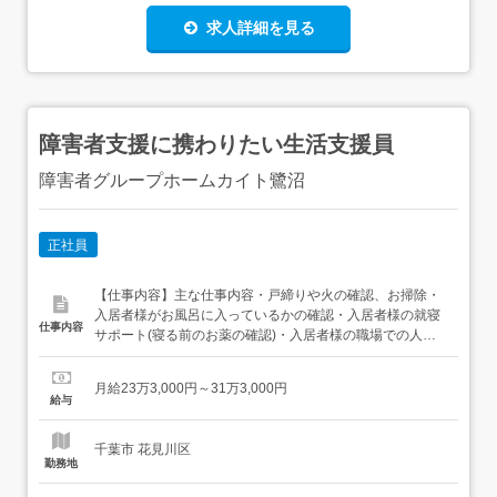
求人詳細を見る
障害者支援に携わりたい生活支援員
障害者グループホームカイト鷺沼
正社員
【仕事内容】主な仕事内容・戸締りや火の確認、お掃除・
入居者様がお風呂に入っているかの確認・入居者様の就寝
仕事内容
サポート(寝る前のお薬の確認)・入居者様の職場での人間
関係や他の入居者様との人間関係の相談・朝食作り、起床
サポート、ゴミ出しなど 入居者様を元気に「気をつけて、
月給23万3,000円～31万3,000円
行ってらっしゃい」と送り出します。 入居者様が出動した
給与
ら、朝食の片付けをして、申し送りに連絡事項を記載して
業務終了です...
千葉市 花見川区
勤務地