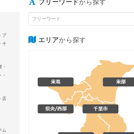
フリーワード
から探す
プ
エリア
から探す
そ
理・
ト・
・広
査
店
新規事
事務
バ
ス関
テム