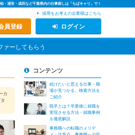
・柏・浦安・成田など千葉県内の仕事探しは「ちばキャリ」で！
採用をお考えの企業様はこちら
会員登録
ログイン
この条件で検索
ファー
してもらう
コンテンツ
続けたいと思える仕事・職
場が見つかる、検索方法を
ーカ
ご紹介
ピタ
既卒とは？卒業後に就職を
実現させる方法・就職事例
を徹底解説
事務職への転職のメリデ
メ・注意点 事務職への安