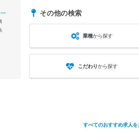
Pな
、在
）
その他の検索
ァ
手
講
デュ
空
法
衛
業種
から探す
ィシ
ンド
相談
そ
葬祭
ンナ
こだわり
から探す
員・
容、
すべてのおすすめ求人を