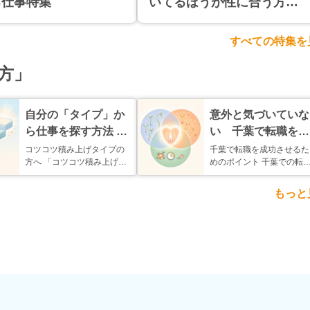
る仕事特集
いてるほうが性に合う方向
けの仕事特集
すべての特集を
方」
自分の「タイプ」か
意外と気づいていな
ら仕事を探す方法 -
い 千葉で転職を成
Case1_コツコツ積
功させるためのポイ
コツコツ積み上げタイプの
千葉で転職を成功させるた
方へ 「コツコツ積み上げタ
めのポイント 千葉での転
み上げタイプ
ント
イプ」の方が、本当に自分
職、こんな悩みありません
らしい働き方を実現できる
か? 職種で検索しても、ピ
もっと
仕事・職場の探し方を考え
ンとくる求人がない 「や
てみました。よかったら、
たい仕事」が明確じゃない
参考にしてみてください。
から、何を選べばいいか分
① あなたはこんな人かも...
からない 都内と同じ条件...