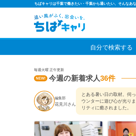
ちばキャリは千葉で働きたい・千葉から通いたい、そんなあな
自分で検索
する
毎週火曜 正午更新
今週の新着求人
36件
NEW!
とある暑い日の取材。伺っ
編集部
ウンターに遊び心が光りま
花見川さん
リティに癒されました。