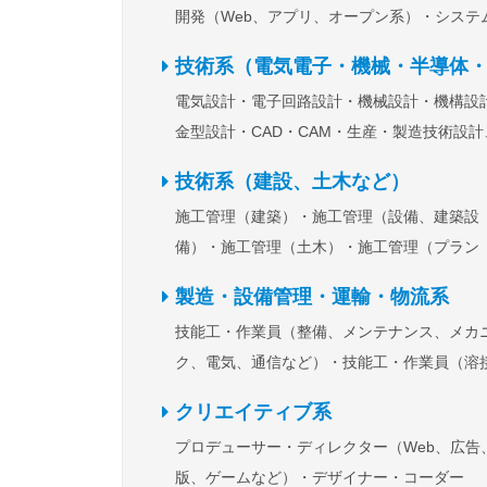
開発（Web、アプリ、オープン系）
システ
発（汎用機系）
システム開発（制御、組み
技術系（電気電子・機械・半導体・医薬・食品・素材など
系）
インフラエンジニア（ネットワーク、
電気設計・電子回路設計・機械設計・機構設
バー、セキュリティ）
通信インフラ設計・
金型設計・CAD・CAM
生産・製造技術設計
築
社内SE・テクニカルサポート・ヘルプデ
ロセス開発、研究開発、製品開発
生産管理
ク
その他IT・通信関連職
技術系（建設、土木など）
質管理・品質保証
工場生産・製造・軽作業
施工管理（建築）
施工管理（設備、建築設
ービスエンジニア
その他技術系（電気電子
備）
施工管理（土木）
施工管理（プラン
械、半導体、医薬、食品、素材など）関連職
ト）
設計・CADオペレーター・積算・測量
製造・設備管理・運輸・物流系
築設備工事（電気、水道、空調など）
現場
技能工・作業員（整備、メンテナンス、メカ
員（土木工事、解体工事、重機オペレーター
ク、電気、通信など）
技能工・作業員（溶
作業など）
外装・内装工・職人・大工・鳶
加工、組立、機械オペレーターなど）
生産
の他技術系（建設、土木など）関連職
クリエイティブ系
理・品質管理・工程管理
製造オペレーター
プロデューサー・ディレクター（Web、広告
場生産・軽作業
ドライバー（バス、タクシ
版、ゲームなど）
デザイナー・コーダー
ど）・車掌・乗務員
ドライバー（トラック