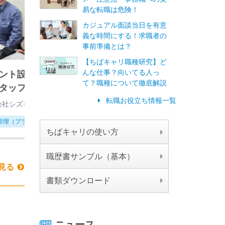
易な転職は危険！
カジュアル面談当日を有意
義な時間にする！求職者の
事前準備とは？
【ちばキャリ職種研究】ど
んな仕事？向いてる人っ
ント設備の現場管
プラントの設備修理・
て？職種について徹底解説
タッフ
製作
転職お役立ち情報一覧
会社シズキ
株式会社シズキ
管理（プラント）
技能工・作業員（溶接、加工、
組立、機械オペレーターなど）
ちばキャリの使い方
職歴書サンプル（基本）
見る
書類ダウンロード
ニュース