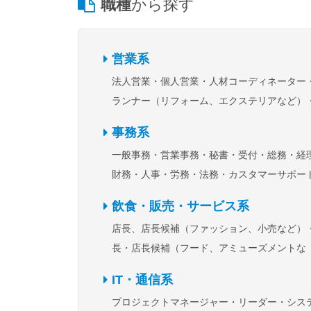
職種
から探す
営業系
法人営業
個人営業
人材コーディネーター
ランナー（リフォーム、エクステリアなど）
の他営業関連職
事務系
一般事務・営業事務・秘書・受付
総務・経
財務・人事・労務・法務
カスタマーサポー
コールセンター
貿易事務
医療事務
広報
飲食・販売・サービス系
告・宣伝・マーケティングリサーチ・市場調
店長、店長候補（ファッション、小売など）
WEBショップ・ECサイト運営
経営企画・
長・店長候補（フード、アミューズメントな
業・事業開発・販促企画・商品企画
その他
ど）
接客スタッフ
ホール・厨房スタッフ
関連職
IT・通信系
イヤー・仕入れ
その他飲食・販売・サービ
プロジェクトマネージャー・リーダー
シス
連職