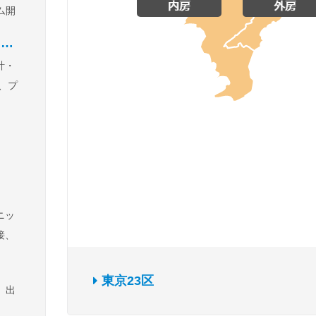
ム開
込み
）
サー
計・
構
、プ
ス
・品
サ
、機
建
作業
ニッ
、軽
接、
そ
管
・工
東京23区
、出
ーな
）、