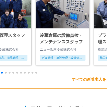
管理スタッフ
冷蔵倉庫の設備点検・
プラ
メンテナンススタッフ
理ス
冷蔵株式会社
ニュー浜屋冷蔵株式会社
株式
検品、商品管理、在
ビル管理・施設管理・設備保全
施工
材調達など）
（ガス、空調、水道、冷蔵冷
凍、消防など）
すべての新着求人を