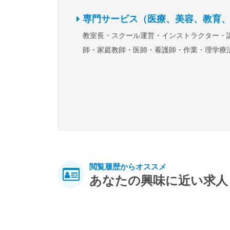
（Web、広告、出版、ゲーム、アパレル、DT
配送（軽配送）
倉庫作業（検品、商品管理
専門サービス（医療、美容、教育、冠婚葬祭、観光など
ど）
ライター・編集・記者・フォトグラフ
庫管理、資材調達など）
運行管理者・配車
教室長・スクール運営
インストラクター・
ー
インテリアコーディネーター・空間プロ
配
ビル管理・施設管理・設備保全（ガス、
師・家庭教師
医師・看護師・作業・理学療
ーサー
その他クリエイティブ関連職
調、水道、冷蔵冷凍、消防など）
警備・守
士・技師・技工士・カウンセラー・エステテ
清掃・クリーニング
空港関連職（CA、グラ
ャン
介護スタッフ・ケアマネジャー・生活
スタッフ、旅客機周り、空港貨物関係など）
員・栄養士・保育士・ベビーシッター
冠婚
の他製造・設備管理・運輸・物流関連職
（ウェディングプランナー、セレモニープラ
ーなど）
ホテルスタッフ
団体職員・公務
講師関連職
その他専門サービス（医療、美
教育、冠婚葬祭、観光など）関連職
閲覧履歴からオススメ
あなたの興味に近い求人