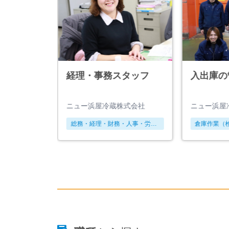
加工スタ
経理・事務スタッフ
入出庫の
ニュー浜屋冷蔵株式会社
ニュー浜屋
溶接、加工、
総務・経理・財務・人事・労
倉庫作業（
ーターなど）
務・法務
庫管理、資