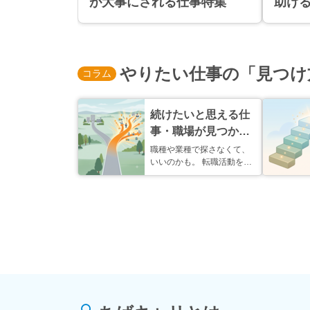
が大事にされる仕事特集
助け
やりたい仕事の「見つけ
コラム
続けたいと思える仕
事・職場が見つか
る、検索方法をご紹
職種や業種で探さなくて、
いいのかも。 転職活動を始
介
めるとき、まずは「興味の
ある職種で検索してみよ
う」と動き出す方は多いと
思います。でも、実はこの
やり方、「やりたい仕事が
明確に決まっている」とい
う方...