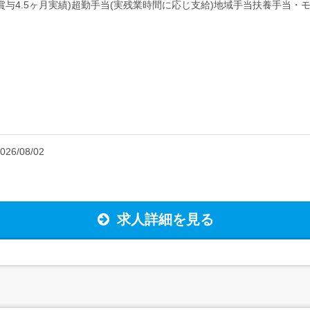
2月 賞与4.5ヶ月実績)超勤手当(実残業時間に応じ支給)地域手当扶養手当・モ
026/08/02
求人詳細を見る