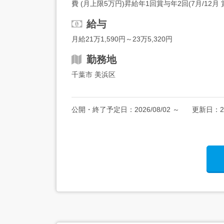
費 (月上限5万円)昇給年1回賞与年2回(7月/1
養家...
給与
月給21万1,590円～23万5,320円
勤務地
千葉市 美浜区
公開・終了予定日：
2026/08/02
～
更新日：
2