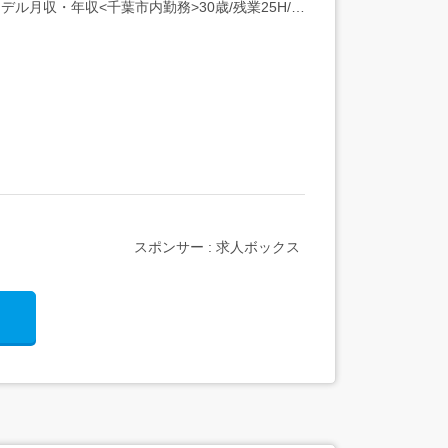
デル月収・年収<千葉市内勤務>30歳/残業25H/扶
スポンサー : 求人ボックス