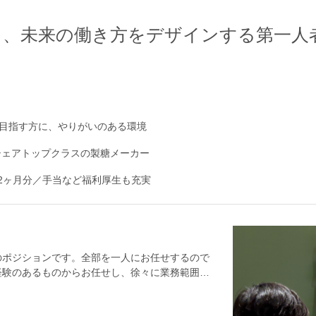
く、未来の働き方をデザインする第一人
目指す方に、やりがいのある環境
シェアトップクラスの製糖メーカー
.2ヶ月分／手当など福利厚生も充実
のポジションです。全部を一人にお任せするので
経験のあるものからお任せし、徐々に業務範囲を
ト・法務＞・株主総会・取締役会の運営、外部団
の整備、コンプライアンス対応＜契約・購買管理