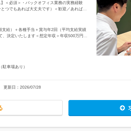
の管理・オフィス機器などの選定と購買管理＜補
ん】＜必須＞・バックオフィス業務の実務経験
の補佐、事業報告＜施設・安全衛生＞・各拠点
ひとつでもあれば大丈夫です）＜歓迎／あれば活
リティ関連・新事務所・新工場のセキュリティ方
アンス、契約書管理、補助金、保険、株主総会対
衛生の主管（安全衛生委員会の運営、工場パトロ
助金の申請〜事業報告まで担った経験＜こんなタ
運営に適したネットワーク環境の導入検討・申請
分の役割をまっとうしたい方・役職に就くことも
手当（全額支給）＋各種手当＋賞与年2回（平均支給実績
々の業務から少しずつ全体像を掴んでいっていた
ために、幅広く動ける方
て、決定いたします＜想定年収＞年収500万円～
でいきましょう。◆ゆくゆくは…あなたの希望や
務もお任せしたいと考えています。★各拠点のフ
拠点の草刈りの計画なども含め、多岐にわたりま
6名の社員が活躍中！
（駐車場あり）
更新日：
2026/07/28
る