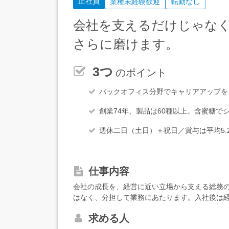
正社員
業種未経験歓迎
転勤なし
会社を支えるだけじゃな
さらに磨けます。
3つ
のポイント
バックオフィス分野でキャリアアップを
創業74年、製品は60種以上。含蜜糖で
週休二日（土日）＋祝日／賞与は平均5
仕事内容
会社の成長を、経営に近い立場から支える総務
はなく、分担して業務にあたります。入社後は
広げていきます。◆具体的には…＜経営サポー
求める人
体（製糖工業会等）・関連会社対応・社内規定