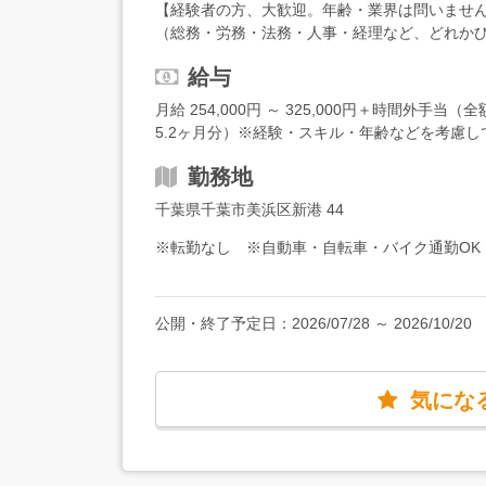
＞・契約書・事務所等の契約関係、購買、保険
【経験者の方、大歓迎。年齢・業界は問いませ
助金・新規事業サポート＞・補助金の申請業務
（総務・労務・法務・人事・経理など、どれか
（千葉本社・東京事務所・種子島等）のファシ
かせます＞・総務経験（規定管理、コンプライ
針策定の補佐、社内制度の運用提案・労働安全
給与
応など）・経理・会社法の知識・新規事業・補
ール、改善指導など）＜IT・システム＞・事業
イプに向いています＞・人と関わりながら、自
月給 254,000円 ～ 325,000円＋時間外
◆入社後は…既存の総務メンバーと一緒に、日
見据えて、腰を据えて働きたい方・会社全体の
5.2ヶ月分）※経験・スキル・年齢などを考慮し
だきます。徐々に業務範囲を広げ、経験を積ん
680万円
適性に合わせて、管理職としてマネジメント業
勤務地
ァシリティ業務は、食堂の運用ルール提案や、
す。★総務メンバーは、若手からベテランまで、
千葉県千葉市美浜区新港 44
※転勤なし ※自動車・自転車・バイク通勤OK
公開・終了予定日：
2026/07/28
～
2026/10/20
気にな