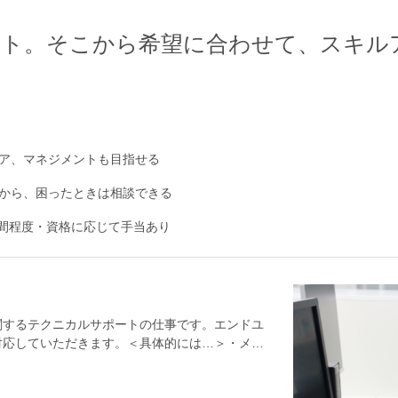
ート。そこから希望に合わせて、スキル
ア、マネジメントも目指せる
から、困ったときは相談できる
時間程度・資格に応じて手当あり
関するテクニカルサポートの仕事です。エンドユ
対応していただきます。＜具体的には…＞・メー
り分け・分析、トラブルシューティング・製品の
社内開発部門との連携など＜入社後は…＞先輩