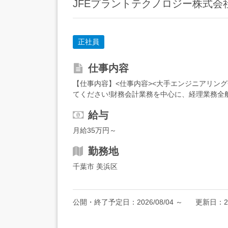
JFEプラントテクノロジー株式会
正社員
仕事内容
【仕事内容】<仕事内容><大手エンジニアリン
てください!財務会計業務を中心に、経理業務全
維持・運営・開発税務申告補助海外現地法人対応(窓
給与
月給35万円～
勤務地
千葉市 美浜区
公開・終了予定日：
2026/08/04
～
更新日：
2