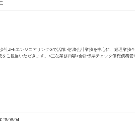
社
グ会社JFEエンジニアリングGで活躍>財務会計業務を中心に、経理業務
般をご担当いただきます。<主な業務内容>会計伝票チェック債権債務管
口)業務 など...
026/08/04