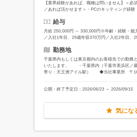
社員がOJTに近い形でサポートしますので、実
【業界経験があれば、職種は問いません】＜必須
部を一人で行うのではなく、まずはできるとこ
／あれば活かせます＞・PCのキッティング経験
いるので、わからないことはその場で相談できま
験・PC修理などの経験＜こんなタイプに向いて
では、キャリアの方向性についても話し合いま
給与
い方・プログラマーなどキャリアアップを目指
せすることもあります。希望に応じて、インフ
月給 250,000円 ～ 330,000円※年齢・
テップアップも可能です。★月1回の社内勉強会
／入社1年目、29歳年収370万円／入社2年目、2
費用を全額負担します。※当社規定による
勤務地
千葉県内もしくは東京都内のお客様先での勤務
いたします。 ・千葉県内（千葉市美浜区／最
寄り：天王洲アイル駅） ◆当社事業所 〒104-
丁目ビル3階
公開・終了予定日：
2026/06/23
～
2026/09/15
気にな