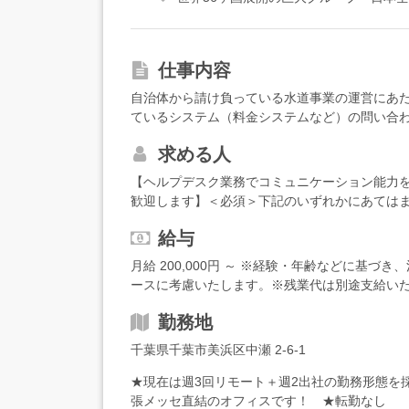
仕事内容
自治体から請け負っている水道事業の運営にあ
ているシステム（料金システムなど）の問い合
付」と「保守」の2チーム体制です。【受付チー
求める人
る、システムに関する問い合わせ・トラブルの
リングし、自分で解決できるものはその場で案
【ヘルプデスク業務でコミュニケーション能力
きないものは保守チームへ引き継ぎます。【保
歓迎します】＜必須＞下記のいずれかにあてはま
頼や調査、システム改修の対応を担当します。
に抵抗がない方（問い合わせ元は自社営業所が
ム修正、修正後のテスト・リリース対応まで一
給与
発経験がある方（言語不問、1年程度を目安）＜
テムや業務の流れを覚えるところからスタート。
電話受付経験がある方・システムを自発的に学
月給 200,000円 ～ ※経験・年齢などに基
方でも入社後のキャッチアップが必要な部分な
＞・柔軟に対応できる方（自治体や営業所ごと
ースに考慮いたします。※残業代は別途支給いたし
う。「同じ質問をしてもいいかな…」という心
チタスクができる方・人と話したり質問したり
万円入社3年目：年収460～500万円入社7年目
丈夫です！★社内に開発チームがあるので、判
勤務地
定額となります。
に頼むときのように気を遣う必要がない、自社シ
リモートが週3日。残業も少なめで、納期に影響
千葉県千葉市美浜区中瀬 2-6-1
繁忙期は予め決まっているため、予定が立てや
★現在は週3回リモート＋週2出社の勤務形態を
張メッセ直結のオフィスです！ ★転勤なし