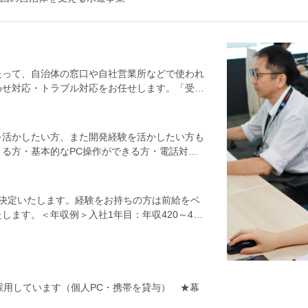
たって、自治体の窓口や自社営業所などで使われ
わせ対応・トラブル対応をお任せします。「受
ムの仕事】自社営業所や一部の社外拠点からく
一次対応を行います。電話やメールで状況をヒア
内。パッチ適用などの簡単な対応も行い、解決で
を活かしたい方、また開発経験を活かしたい方も
守チームの仕事】受付チームで解決しきれない依
る方・基本的なPC操作ができる方・電話対応
調査・現象の再現テスト、必要に応じたプログラ
中心、一部社外拠点もあります）・何かしらの開
貫して行います。【入社後は…】まずは扱うシス
歓迎＞・ヘルプデスク／コールセンターなどの
水道業界・自治体特有の知識は、IT経験のある
ぶことに意欲的な方＜こんな方に向いています
づき、決定いたします。経験をお持ちの方は前給をベ
ので、焦らず自分のペースで覚えていきましょ
の対応が求められます）・状況を整理して、マル
ます。＜年収例＞入社1年目：年収420～450
配はありません。わかるまで聞いていただいて大
するのが好きな方
：年収520～550万円※上記額は各種手当込みの想
断に迷うときは直接相談できます。社外ベンダー
ステムならではの環境です。★出社は週2日、
しなければ、お休みも取りやすい環境です。★
すいです。
採用しています（個人PC・携帯を貸与） ★幕