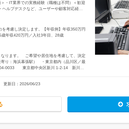
際の業務を通じて徐々に慣れていただけます。全
＞・IT業界での実務経験（職種は不問）＜歓迎
ろからで大丈夫。同じ現場に自社メンバーが複数
・ヘルプデスクなど、ユーザーや顧客対応経
す。＜将来のキャリアパス＞年2回の評価面談
います＞・IT業界でスキルの幅を広げていきた
す。小さな案件からプロジェクトリーダーをお任
している方・管理職を目指したい方
ラエンジニア、プログラマーなど次の案件へのス
経験・能力を考慮し決定します。【年収例】年収350万円
（任意参加）もあります。★資格取得は会社が
5歳年収420万円／入社3年目、28歳
となります。 ご希望や居住地を考慮して、決定
寄り：海浜幕張駅） ・東京都内（品川区／最
0033 東京都中央区新川 1-2-14 新川一
更新日：
2026/06/23
る