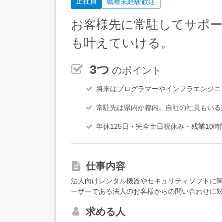
正社員
職種未経験歓迎
お客様先に常駐してサポ
も叶えていける。
3つ
のポイント
将来はプログラマーやインフラエンジニ
常駐先は県内か都内。自社の社員もいる
年休125日・完全土日祝休み・残業10
仕事内容
法人向けレンタル機器やセキュリティソフトに
ーザーである法人のお客様からの問い合わせに
ル・電話での問い合わせ対応・エラー原因の切
求める人
使用方法のサポート・PC入れ替え、修理対応・