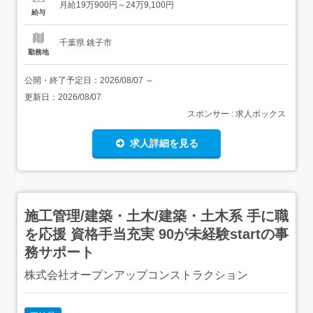
月給19万900円～24万9,100円
日!!プライベートも大切にしながらご勤務いただけます ワ
給与
ークライフバランス重視の方必見です 【経験・資格】...
千葉県 銚子市
勤務地
公開・終了予定日：
2026/08/07
～
更新日：
2026/08/07
スポンサー : 求人ボックス
求人詳細を見る
施工管理/建築・土木/建築・土木系 手に職
を応援 資格手当充実 90が未経験startの事
務サポート
株式会社オープンアップコンストラクション