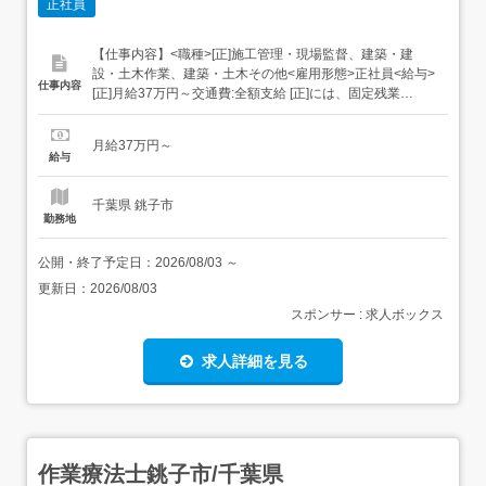
正社員
【仕事内容】<職種>[正]施工管理・現場監督、建築・建
設・土木作業、建築・土木その他<雇用形態>正社員<給与>
仕事内容
[正]月給37万円～交通費:全額支給 [正]には、固定残業
代:49,143円 20時間相当分が含まれます。 上記を超えて残
業をした場合は、別途残業代をお支払いします。 試用期
月給37万円～
間:3ヶ月/正社員/月給37万円月給額に下記の一律手当含むエ
給与
リア職種手当/1万2,...
千葉県 銚子市
勤務地
公開・終了予定日：
2026/08/03
～
更新日：
2026/08/03
スポンサー : 求人ボックス
求人詳細を見る
作業療法士銚子市/千葉県