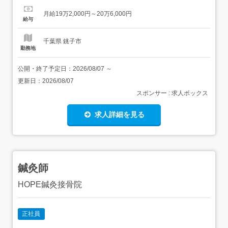
方も安心して勤務いただけます。 2交代制勤務ですので、
月給19万2,000円～20万6,000円
メリハリをつけてお仕事していただけます 病院での勤務に
給与
なりますので介護と医療の両面の経験ができ、スキルアッ
プが図り...
千葉県 銚子市
勤務地
公開・終了予定日：
2026/08/07
～
更新日：
2026/08/07
スポンサー : 求人ボックス
求人詳細を見る
鍼灸師
HOPE鍼灸接骨院
正社員