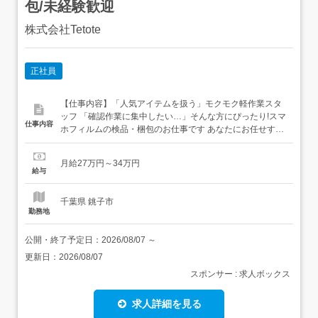
包/未経験歓迎
株式会社Tetote
正社員
【仕事内容】「人気アイテムを扱う」モクモク軽作業スタ
ッフ 「確認作業に集中したい…」そんな方にぴったり!スマ
仕事内容
ホフィルムの検品・梱包のお仕事です あなたにお任せする
カンタン作業 <外観確認> キズや汚れがないかチェック <数
量確認> 商品や付属品を確認 <梱包作業> 決められた手順で
月給27万円～34万円
箱へ入れる <最終確認> 梱包内容をチェック 未経験さんに
給与
嬉しいポイント 難しい作...
千葉県 銚子市
勤務地
公開・終了予定日：
2026/08/07
～
更新日：
2026/08/07
スポンサー : 求人ボックス
求人詳細を見る