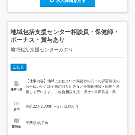
求人詳細を見る
地域包括支援センター相談員・保健師・
ボーナス・賞与あり
地域包括支援センターみのり
正社員
【仕事内容】地域にお住まいの高齢者の方々の課題解決の
お手伝いや介護予防の取り組みなどを関係機関・団体と連
仕事内容
携して行います。・総合相談支援・虐待の早期発見・防
止、権利擁護・包括的・継続的ケアマネジメント支援・介
護予防ケアマネジメント・仕事内容の変更:なし・転勤:なし
月給22万2,000円～27万2,000円
【経験・資格】<応募要件>下記いずれかの資格・看護師・
給与
保健師<歓迎要件>主任・ケアマネージャー社会福祉士精...
千葉県 銚子市
勤務地