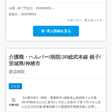
公開・終了予定日：
2026/08/03
～
更新日：
2026/08/03
スポンサー : 求人ボックス
求人詳細を見る
介護職・ヘルパー/病院/JR総武本線 銚子/
茨城県/神栖市
渡辺病院
正社員
【仕事内容】<病院・看護助手>経験者は無資格でも応募
OK!年間休日111日 賞与4ヶ月分と好条件 子育て中の方も安
仕事内容
心な託児所完備 療養病棟での看護助手業務全般に従事して
いただきます。託児所も完備していますので、子育て中の