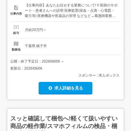
【仕事内容】あなたお任せする業務について! V 医師のサポ
ート・患者さんへの説明 医療処置(採血・点滴・心電図・
仕事内容
吸引等) 医療機器や医薬品の管理 などなど→看護師業務全
般をお任せいたします!<皆様の転職活動を成功に導きます>
担当アドバイザーがあなたの希望をヒアリング!絶対に譲れ
月給20万円～
ない条件を教えて下さい!人間関係、休みの取りやすさ、給
給与
与待遇等様々な希望を叶える理想の職場をご提供...
千葉県 銚子市
勤務地
公開・終了予定日：
2026/08/06
～
更新日：
2026/08/06
スポンサー : 求人ボックス
求人詳細を見る
スッと確認して梱包へ!軽くて扱いやすい
商品の軽作業/スマホフィルムの検品・梱