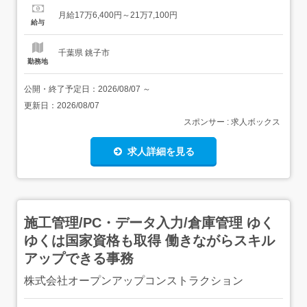
>176,400〜217,100円<手当>交通費支給:実費(上限なし)職
月給17万6,400円～21万7,100円
務手当:有資格者:5,000円～20,000円<賞与>賞与あり年...
給与
千葉県 銚子市
勤務地
公開・終了予定日：
2026/08/07
～
更新日：
2026/08/07
スポンサー : 求人ボックス
求人詳細を見る
施工管理/PC・データ入力/倉庫管理 ゆく
ゆくは国家資格も取得 働きながらスキル
アップできる事務
株式会社オープンアップコンストラクション