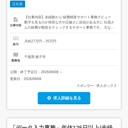
正社員
【仕事内容】未経験から“経費精算サポート事務デビュー
数字を見るのが得意な方や正確さに自信がある方に 社員さ
仕事内容
んの経費や勤怠をチェックするサポート事務です。 主なお
仕事・経費精算データの入力・確認・勤怠情報のチェッ
ク・修正・簡単な問い合わせ対応(マニュアルあり) 働きや
月給27万円～35万円
すさ・土日祝休み/完全週休2日制・残業ほぼなしでプライ
給与
ベートも充実 ・穏やかな職場で質問しやすい雰囲気...
千葉県 銚子市
勤務地
公開・終了予定日：
2026/08/08
～
更新日：
2026/08/08
スポンサー : 求人ボックス
求人詳細を見る
「データ入力事務」年休125日以上/未経