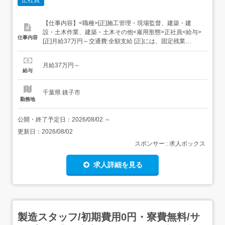
【仕事内容】<職種>[正]施工管理・現場監督、建築・建
設・土木作業、建築・土木その他<雇用形態>正社員<給与>
仕事内容
[正]月給37万円～交通費:全額支給 [正]には、固定残業
代:49,143円 20時間相当分が含まれます。 上記を超えて残
業をした場合は、別途残業代をお支払いします。 試用期
月給37万円～
間:3ヶ月/正社員/月給37万円月給額に下記の一律手当含むエ
給与
リア職種手当/1万2,...
千葉県 銚子市
勤務地
公開・終了予定日：
2026/08/02
～
更新日：
2026/08/02
スポンサー : 求人ボックス
求人詳細を見る
製造スタッフ/初期費用0円・寮費無料/サ