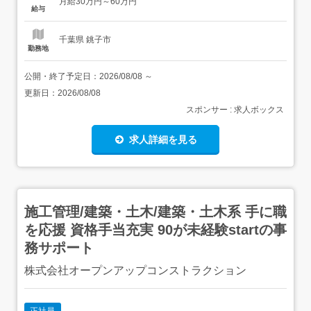
月給30万円～60万円
します!これまでの経験は、立派な武器。今のあなたが持っ
給与
ている「運用・保守のスキル」をベースに、無理なく、少
しずつ理想のキャリアへ近づ...
千葉県 銚子市
勤務地
公開・終了予定日：
2026/08/08
～
更新日：
2026/08/08
スポンサー : 求人ボックス
求人詳細を見る
施工管理/建築・土木/建築・土木系 手に職
を応援 資格手当充実 90が未経験startの事
務サポート
株式会社オープンアップコンストラクション
正社員