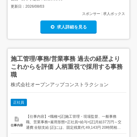
更新日：
2026/08/03
スポンサー : 求人ボックス
求人詳細を見る
施工管理/事務/営業事務 過去の経歴より
これからを評価 人柄重視で採用する事務
職
株式会社オープンアップコンストラクション
正社員
【仕事内容】<職種>[正]施工管理・現場監督、一般事務
職、営業事務<雇用形態>正社員<給与>[正]月給37万円～交
仕事内容
通費:全額支給 [正]には、固定残業代:49,143円 20時間相当
分が含まれます。 上記を超えて残業をした場合は、別途残