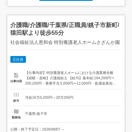
介護職/介護職/千葉県/正職員/銚子市新町/
猿田駅より徒歩55分
社会福祉法人恵和会 特別養護老人ホームさざんか園
正社員
【仕事内容】特別養護老人ホームにおける介護業務全般
【経験・資格】介護福祉士 【給与】基本給:164,200円〜
仕事内容
200,200円・業務手当:5,000円〜12,000円・処遇改善加算
手当:7,000円・特定処遇手当:4,600円〜4,600円・ベア支援
加算手当:2,000円〜2,000円・夜勤手当:8,000円/回・通勤手
月給16万4,200円～20万200円
当上限:18,400円 【求人番号】662331982 【勤務地...
給与
千葉県 銚子市
勤務地
公開・終了予定日：
2026/08/07
～