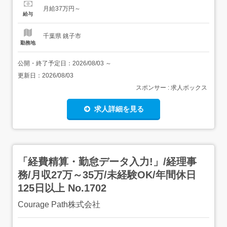
業代をお支払いします。 試用期間:3ヶ月/正社員/月給37万
月給37万円～
円月給額に下記の一律手当含むエリア職種手当/1万2,000円
給与
～3万円...
千葉県 銚子市
勤務地
公開・終了予定日：
2026/08/03
～
更新日：
2026/08/03
スポンサー : 求人ボックス
求人詳細を見る
「経費精算・勤怠データ入力!」/経理事
務/月収27万～35万/未経験OK/年間休日
125日以上 No.1702
Courage Path株式会社