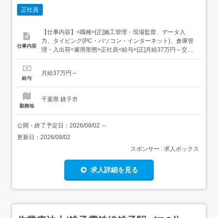
正社員
【仕事内容】<職種>[正]施工管理・現場監督、データ入
力、タイピング(PC・パソコン・インターネット)、倉庫管
仕事内容
理・入出荷<雇用形態>正社員<給与>[正]月給37万円～交通
費:全額支給 [正]には、固定残業代:49,143円 20時間相当分
が含まれます。 上記を超えて残業をした場合は、別途残業
月給37万円～
代をお支払いします。 試用期間:3ヶ月/正社員/月給37万円
給与
月給額に下記の一...
千葉県 銚子市
勤務地
公開・終了予定日：
2026/08/02
～
更新日：
2026/08/02
スポンサー : 求人ボックス
求人詳細を見る