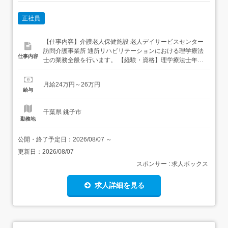
正社員
【仕事内容】介護老人保健施設 老人デイサービスセンター
訪問介護事業所 通所リハビリテーションにおける理学療法
仕事内容
士の業務全般を行います。 【経験・資格】理学療法士年齢
不問 【給与】月給240,000～260,000円賞与:年2回(4ヶ月)
【求人番号】662522857 【勤務地】千葉県銚子市豊里台1-
月給24万円～26万円
1044-746 【市区町村】銚子市 【都道府県】千葉県 【最寄
給与
り駅】JR成田線下総豊里駅...
千葉県 銚子市
勤務地
公開・終了予定日：
2026/08/07
～
更新日：
2026/08/07
スポンサー : 求人ボックス
求人詳細を見る