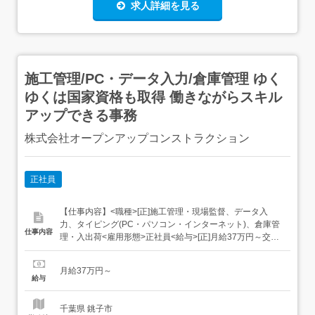
求人詳細を見る
施工管理/PC・データ入力/倉庫管理 ゆく
ゆくは国家資格も取得 働きながらスキル
アップできる事務
株式会社オープンアップコンストラクション
正社員
【仕事内容】<職種>[正]施工管理・現場監督、データ入
力、タイピング(PC・パソコン・インターネット)、倉庫管
仕事内容
理・入出荷<雇用形態>正社員<給与>[正]月給37万円～交通
費:全額支給 [正]には、固定残業代:49,143円 20時間相当分
が含まれます。 上記を超えて残業をした場合は、別途残業
月給37万円～
代をお支払いします。 試用期間:3ヶ月/正社員/月給37万円
給与
月給額に下記の一...
千葉県 銚子市