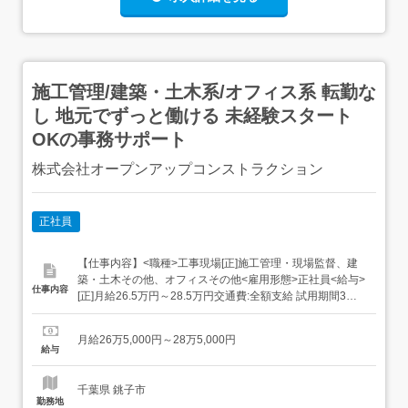
施工管理/建築・土木系/オフィス系 転勤な
し 地元でずっと働ける 未経験スタート
OKの事務サポート
株式会社オープンアップコンストラクション
正社員
【仕事内容】<職種>工事現場[正]施工管理・現場監督、建
築・土木その他、オフィスその他<雇用形態>正社員<給与>
仕事内容
[正]月給26.5万円～28.5万円交通費:全額支給 試用期間3ヶ
月(雇用形態は本採用時と同条件/給与は下記参照) 固定残業
超過分は別途支給1ヵ月目(給与が異なる)2～3ヵ月目東京1
月給26万5,000円～28万5,000円
ヵ月目:月給23.9万円～2～3ヶ月目:月給28万円 固定残業代
給与
3...
千葉県 銚子市
勤務地