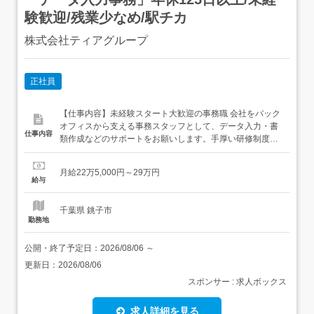
験歓迎/残業少なめ/駅チカ
株式会社ティアグループ
正社員
【仕事内容】未経験スタート大歓迎の事務職 会社をバック
オフィスから支える事務スタッフとして、データ入力・書
仕事内容
類作成などのサポートをお願いします。手厚い研修制度が
整っているため、事務未経験の方でも安心して始められま
す!▍具体的なお仕事内容 専用システムを用いたデータ入力
月給22万5,000円～29万円
各書類の作成サポート・内容チェック 資料の整理やファイ
給与
リング 問い合わせ対応・担当部署への取次ぎ データ集計を
含...
千葉県 銚子市
勤務地
公開・終了予定日：
2026/08/06
～
更新日：
2026/08/06
スポンサー : 求人ボックス
求人詳細を見る