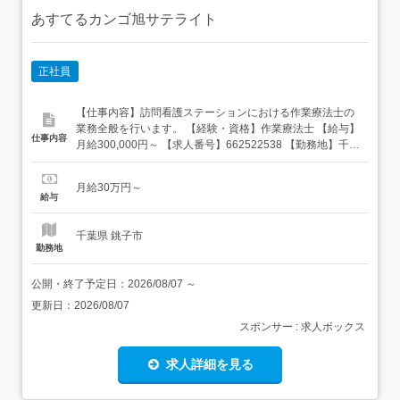
あすてるカンゴ旭サテライト
正社員
【仕事内容】訪問看護ステーションにおける作業療法士の
業務全般を行います。 【経験・資格】作業療法士 【給与】
仕事内容
月給300,000円～ 【求人番号】662522538 【勤務地】千葉
県銚子市春日町105 【市区町村】銚子市 【都道府県】千葉
県 【雇用形態】正社員 【休日・休暇など】<休日制度>週
月給30万円～
休2日制年間休日120日<休暇制度>有給休暇・育児休暇・夏
給与
期冬期休暇などの休暇制度は、内定時までに...
千葉県 銚子市
勤務地
公開・終了予定日：
2026/08/07
～
更新日：
2026/08/07
スポンサー : 求人ボックス
求人詳細を見る