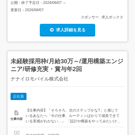
公開・終了予定日：
2026/08/07
～
更新日：
2026/08/07
スポンサー : 求人ボックス
求人詳細を見る
未経験採用枠/月給30万～/運用構築エンジ
ニア/研修充実・賞与年2回
ナナイロモバイル株式会社
正社員
【仕事内容】「そろそろ、次のステップかな?」と感じて
いるあなたへ「今の仕事、ルーティンばかりで成長できて
仕事内容
いる実感がわかない…」 「設計や構築をやってみたいけ
ど、今の会社にはチャンスがない」 そんな、エンジニアと
しての一歩を踏み出したばかりのあなたを、私たちは歓迎