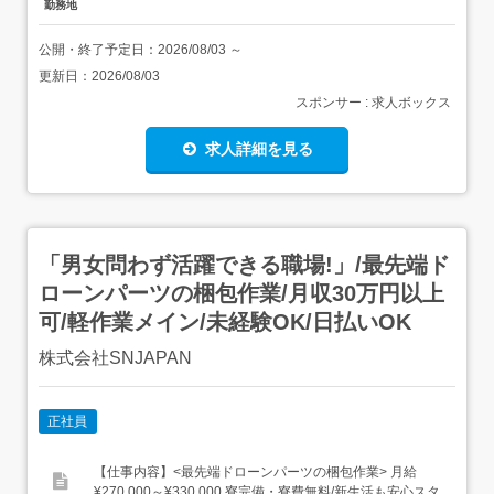
勤務地
公開・終了予定日：
2026/08/03
～
更新日：
2026/08/03
スポンサー : 求人ボックス
求人詳細を見る
「男女問わず活躍できる職場!」/最先端ド
ローンパーツの梱包作業/月収30万円以上
可/軽作業メイン/未経験OK/日払いOK
株式会社SNJAPAN
正社員
【仕事内容】<最先端ドローンパーツの梱包作業> 月給
¥270,000～¥330,000 寮完備・寮費無料/新生活も安心スタ