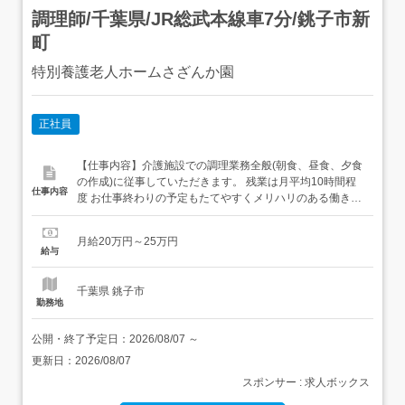
調理師/千葉県/JR総武本線車7分/銚子市新
町
特別養護老人ホームさざんか園
正社員
【仕事内容】介護施設での調理業務全般(朝食、昼食、夕食
の作成)に従事していただきます。 残業は月平均10時間程
仕事内容
度 お仕事終わりの予定もたてやすくメリハリのある働き方
が可能です! マイカー通勤OK!無料駐車場もあり、雨の日も
無理なく通勤することができます 【給与】<月給>20万円
月給20万円～25万円
～25万円 給与は年齢・経験・能力を考慮のうえ規定により
給与
決定。 【求人番号】662319999 【勤務地】千葉県銚子...
千葉県 銚子市
勤務地
公開・終了予定日：
2026/08/07
～
更新日：
2026/08/07
スポンサー : 求人ボックス