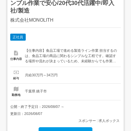
ンプル作業で安心/20代30代活躍中/即入
社/製造
株式会社MONOLITH
正社員
【仕事内容】食品工場で進める製造ライン作業 担当するの
は、食品工場の商品に関わるシンプルな工程です。確認す
仕事内容
る場所や流れが決まっているため、未経験からでも作業の
イメージを持ちやすい内容です。<待遇面のポイント> 月収
30万円以上も目指せる ワンルーム寮の利用相談OK 遠方か
月給30万円～34万円
らの応募も相談OK住まいの相談ができるため、新しい環境
給与
へ移る不安を減らせます。<仕事内容> 材料や...
千葉県 銚子市
勤務地
公開・終了予定日：
2026/08/07
～
更新日：
2026/08/07
スポンサー : 求人ボックス