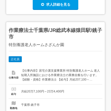
求人詳細を見る
作業療法士千葉県/JR総武本線猿田駅/銚子
市
特別養護老人ホームさざんか園
正社員
【仕事内容】居宅介護支援事業所 特別養護老人ホーム 老人
短期入所施設における作業療法士の業務全般を行います。
仕事内容
【経験・資格】作業療法士 【給与】月給207,100～
234,400円賞与:年2回(4.1ヶ月) 【求人番号】662523348
【勤務地】千葉県銚子市新町959-4 【市区町村】銚子市
月給20万7,100円～23万4,400円
【都道府県】千葉県 【最寄り駅】JR総武本線猿田駅 【雇
給与
用形態】正社員 【勤務時間】<日勤>08:...
千葉県 銚子市
勤務地