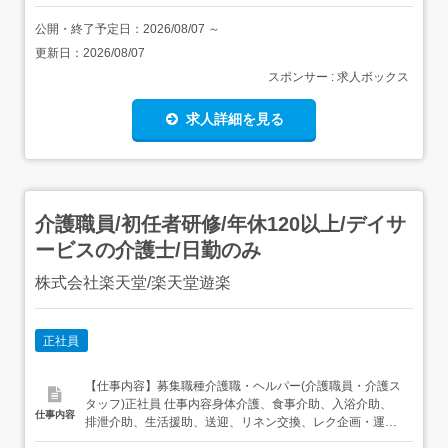
公開・終了予定日：
2026/08/07
～
更新日：
2026/08/07
スポンサー : 求人ボックス
求人詳細を見る
介護職員/初任者研修/年休120以上/デイサ
ービスの介護士/日勤のみ
株式会社楽天堂/楽天堂遊楽
正社員
【仕事内容】募集職種介護職・ヘルパー(介護職員・介護ス
タッフ)正社員 仕事内容身体介護、食事介助、入浴介助、
仕事内容
排泄介助、生活援助、送迎、リネン交換、レク企画・運営
給与・手当<給与>月給176,400〜217,100円<基本給