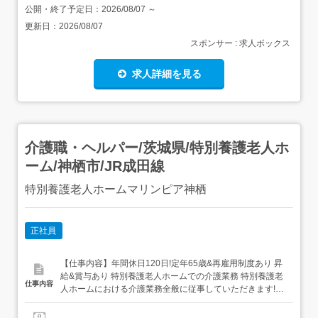
公開・終了予定日：
2026/08/07
～
更新日：
2026/08/07
スポンサー : 求人ボックス
求人詳細を見る
介護職・ヘルパー/茨城県/特別養護老人ホ
ーム/神栖市/JR成田線
特別養護老人ホームマリンピア神栖
正社員
【仕事内容】年間休日120日!定年65歳&再雇用制度あり 昇
給&賞与あり 特別養護老人ホームでの介護業務 特別養護老
仕事内容
人ホームにおける介護業務全般に従事していただきます!
(食事・排泄・入浴介助など) マイカー通勤OK 天候に左右
されず通勤できるので毎日の通勤も安心です 年間休日120