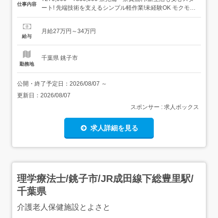
仕事内容
ート! 先端技術を支えるシンプル軽作業!未経験OK モクモク
進められるお仕事です <仕事内容>ドローンパーツを扱う梱
包作業のお仕事です! パーツの種類や数量を確認 商品ごと
月給27万円～34万円
に仕分けを行う 丁寧に梱包して出荷準備 作業はマニュアル
給与
に沿って...
千葉県 銚子市
勤務地
公開・終了予定日：
2026/08/07
～
更新日：
2026/08/07
スポンサー : 求人ボックス
求人詳細を見る
理学療法士/銚子市/JR成田線下総豊里駅/
千葉県
介護老人保健施設とよさと