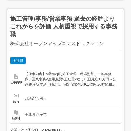
施工管理/事務/営業事務 過去の経歴より
これからを評価 人柄重視で採用する事務
職
株式会社オープンアップコンストラクション
正社員
【仕事内容】<職種>[正]施工管理・現場監督、一般事務
職、営業事務<雇用形態>正社員<給与>[正]月給37万円～交
仕事内容
通費:全額支給 [正]には、固定残業代:49,143円 20時間相当
分が含まれます。 上記を超えて残業をした場合は、別途残
業代をお支払いします。 試用期間:3ヶ月/正社員/月給37万
月給37万円～
円月給額に下記の一律手当含むエリア職種手当/1万2,000円
給与
～3万円...
千葉県 銚子市
勤務地
公開・終了予定日：
2026/08/03
～