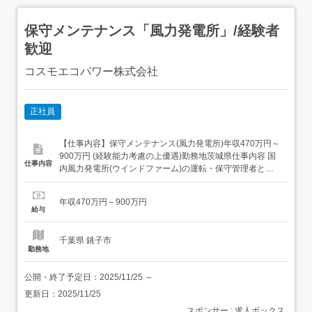
保守メンテナンス「風力発電所」/経験者
歓迎
コスモエコパワー株式会社
正社員
【仕事内容】保守メンテナンス(風力発電所)年収470万円～
900万円 (経験能力考慮の上優遇)勤務地茨城県仕事内容 国
仕事内容
内風力発電所(ウインドファーム)の運転・保守管理者とし
て業務に携わっていただきます。本社にて研修を行ってい
ただいた後に他風力発電勤務地へ転勤が生じます。 候補地
年収470万円～900万円
については本社HPをご確認ください。参考URL: <具体的
給与
には>・風力発電設備の保守点検、設備補...
千葉県 銚子市
勤務地
公開・終了予定日：
2025/11/25
～
更新日：
2025/11/25
スポンサー : 求人ボックス