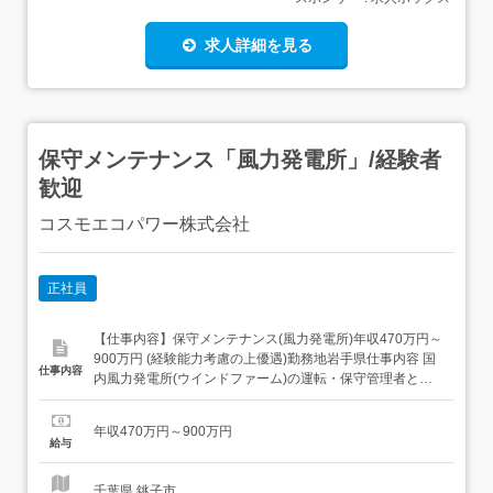
求人詳細を見る
保守メンテナンス「風力発電所」/経験者
歓迎
コスモエコパワー株式会社
正社員
【仕事内容】保守メンテナンス(風力発電所)年収470万円～
900万円 (経験能力考慮の上優遇)勤務地岩手県仕事内容 国
仕事内容
内風力発電所(ウインドファーム)の運転・保守管理者とし
て業務に携わっていただきます。本社にて研修を行ってい
ただいた後に他風力発電勤務地へ転勤が生じます。 候補地
年収470万円～900万円
については本社HPをご確認ください。参考URL: <具体的
給与
には>・風力発電設備の保守点検、設備補...
千葉県 銚子市