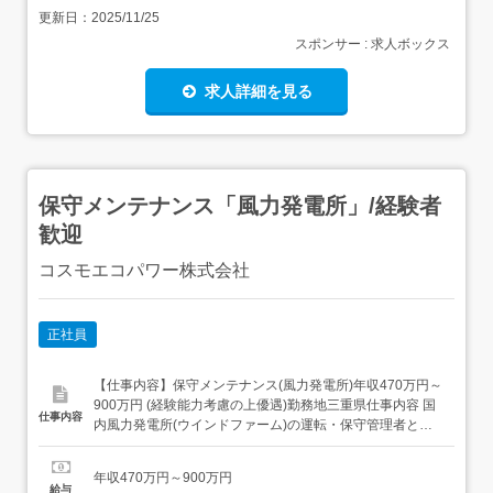
更新日：
2025/11/25
スポンサー : 求人ボックス
求人詳細を見る
保守メンテナンス「風力発電所」/経験者
歓迎
コスモエコパワー株式会社
正社員
【仕事内容】保守メンテナンス(風力発電所)年収470万円～
900万円 (経験能力考慮の上優遇)勤務地三重県仕事内容 国
仕事内容
内風力発電所(ウインドファーム)の運転・保守管理者とし
て業務に携わっていただきます。本社にて研修を行ってい
ただいた後に他風力発電勤務地へ転勤が生じます。 候補地
年収470万円～900万円
については本社HPをご確認ください。参考URL: <具体的
給与