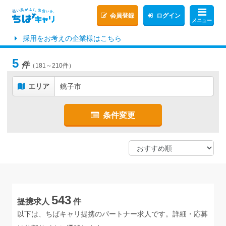
会員登録
ログイン
メニュー
採用をお考えの企業様はこちら
5
件
（181～210件）
エリア
銚子市
条件変更
543
提携求人
件
以下は、ちばキャリ提携のパートナー求人です。詳細・応募