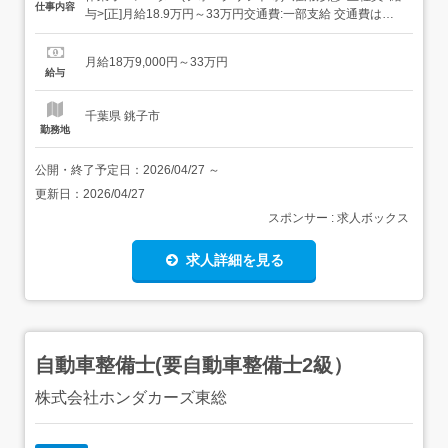
仕事内容
与>[正]月給18.9万円～33万円交通費:一部支給 交通費は当
社規定により支給いたします 昇給あり 賞与年2回 別途残業
手当あり 各種手当あり!! 試用期間(1～3ヵ月)は 日給8,650
月給18万9,000円～33万円
円～9,500円 (能力により短縮あり) 雇用形態:正社...
給与
千葉県 銚子市
勤務地
公開・終了予定日：
2026/04/27
～
更新日：
2026/04/27
スポンサー : 求人ボックス
求人詳細を見る
自動車整備士(要自動車整備士2級）
株式会社ホンダカーズ東総