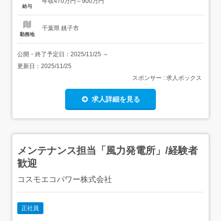
年収470万円～900万円
については本社HPをご確認ください。参考URL: <具体的
給与
には>・風力発電設備の保守点検、設備補...
千葉県 銚子市
勤務地
公開・終了予定日：
2025/11/25
～
更新日：
2025/11/25
スポンサー : 求人ボックス
求人詳細を見る
メンテナンス担当「風力発電所」/経験者
歓迎
コスモエコパワー株式会社
正社員