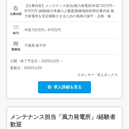
【仕事内容】メンテナンス担当(風力発電所)年収720万円～
970万円 (経験能力考慮の上優遇)勤務地秋田県仕事内容 風
仕事内容
力発電所を安定稼動させるための風車の保守・点検・修理
業務をご担当いただきます。また同社風力発電設備のみな
らず、営業と連携して他社からの風車保全依頼案件の実務
年収720万円～970万円
を推進していただきます。<具体的には>・各地の風力発電
給与
所を巡回して定期点検を実施(目視・ボルトの増し締...
千葉県 銚子市
勤務地
公開・終了予定日：
2025/11/25
～
更新日：
2025/11/25
スポンサー : 求人ボックス
求人詳細を見る
メンテナンス担当「風力発電所」/経験者
歓迎