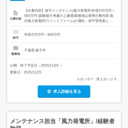
【仕事内容】保守メンテナンス(風力発電所)年収470万円～
900万円 (経験能力考慮の上優遇)勤務地山形県仕事内容 国
仕事内容
内風力発電所(ウインドファーム)の運転・保守管理者とし
て業務に携わっていただきます。本社にて研修を行ってい
ただいた後に他風力発電勤務地へ転勤が生じます。 候補地
年収470万円～900万円
については本社HPをご確認ください。参考URL: <具体的
給与
には>・風力発電設備の保守点検、設備補...
千葉県 銚子市
勤務地
公開・終了予定日：
2025/11/25
～
更新日：
2025/11/25
スポンサー : 求人ボックス
求人詳細を見る
メンテナンス担当「風力発電所」/経験者