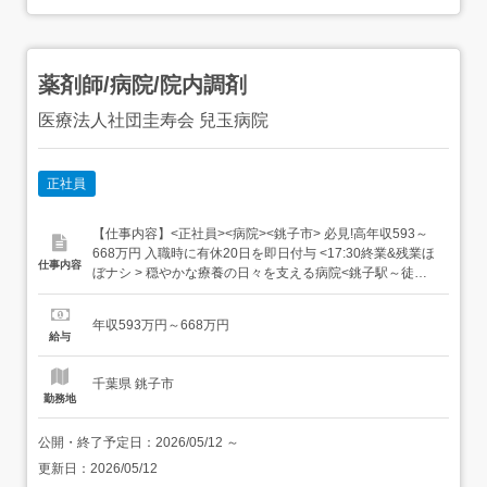
薬剤師/病院/院内調剤
医療法人社団圭寿会 兒玉病院
正社員
【仕事内容】<正社員><病院><銚子市> 必見!高年収593～
668万円 入職時に有休20日を即日付与 <17:30終業&残業ほ
仕事内容
ぼナシ > 穏やかな療養の日々を支える病院<銚子駅～徒歩3
分|車通勤OK>[車通勤OK][残業少なめ][～19時の職場][多科
目][制服貸与][日勤のみ] 患者さまやご家族が、安心して過ご
年収593万円～668万円
せる日々を支える < 医療法人社団圭寿会 兒玉病院 >各線
給与
「銚子駅」～...
千葉県 銚子市
勤務地
公開・終了予定日：
2026/05/12
～
更新日：
2026/05/12