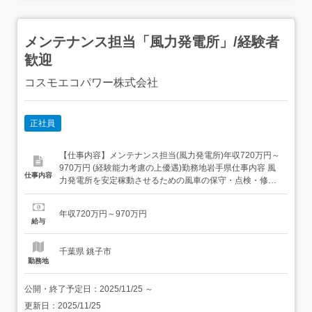
メンテナンス担当「風力発電所」/経験者
歓迎
コスモエコパワー株式会社
正社員
【仕事内容】メンテナンス担当(風力発電所)年収720万円～
970万円 (経験能力考慮の上優遇)勤務地岩手県仕事内容 風
仕事内容
力発電所を安定稼動させるための風車の保守・点検・修理
業務をご担当いただきます。また同社風力発電設備のみな
らず、営業と連携して他社からの風車保全依頼案件の実務
年収720万円～970万円
を推進していただきます。<具体的には>・各地の風力発電
給与
所を巡回して定期点検を実施(目視・ボルトの増し締...
千葉県 銚子市
勤務地
公開・終了予定日：
2025/11/25
～
更新日：
2025/11/25