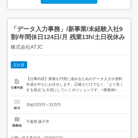
「データ入力事務」/新事業/未経験入社9
割/年間休日124日/月 残業13h/土日祝休み
株式会社ATJC
正社員
【仕事内容】業務を円滑に進めるためのデータ入力や資料
作成を中心にお任せします。正確さだけでなく、“より良く
仕事内容
する視点”も大切にしていくポジションです。<業務例> デ
ータ集計・入力 Excelやスプレッドシートでの資料作成 報
告資料の作成 アカウント・権限管理 など慣れてきたら 業
月給23万円～33万円
務フローの整理・標準化 関数やツールを使った効率化 RPA
給与
やVBAなどの自動化スキル習得などにも...
千葉県 銚子市
勤務地