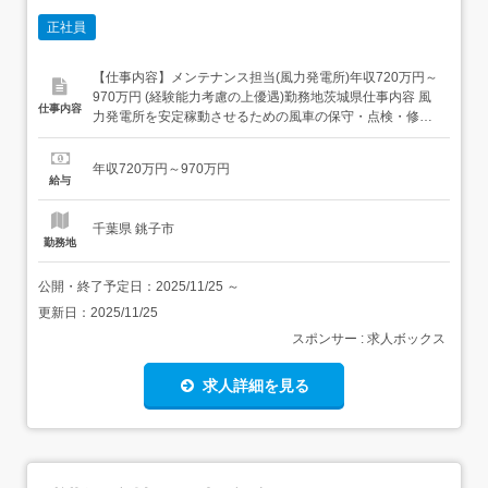
正社員
【仕事内容】メンテナンス担当(風力発電所)年収720万円～
970万円 (経験能力考慮の上優遇)勤務地茨城県仕事内容 風
仕事内容
力発電所を安定稼動させるための風車の保守・点検・修理
業務をご担当いただきます。また同社風力発電設備のみな
らず、営業と連携して他社からの風車保全依頼案件の実務
年収720万円～970万円
を推進していただきます。<具体的には>・各地の風力発電
給与
所を巡回して定期点検を実施(目視・ボルトの増し締...
千葉県 銚子市
勤務地
公開・終了予定日：
2025/11/25
～
更新日：
2025/11/25
スポンサー : 求人ボックス
求人詳細を見る