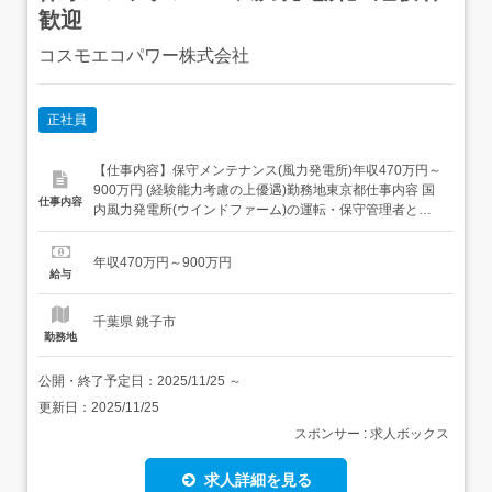
歓迎
コスモエコパワー株式会社
正社員
【仕事内容】保守メンテナンス(風力発電所)年収470万円～
900万円 (経験能力考慮の上優遇)勤務地東京都仕事内容 国
仕事内容
内風力発電所(ウインドファーム)の運転・保守管理者とし
て業務に携わっていただきます。本社にて研修を行ってい
ただいた後に他風力発電勤務地へ転勤が生じます。 候補地
年収470万円～900万円
については本社HPをご確認ください。参考URL: <具体的
給与
には>・風力発電設備の保守点検、設備補...
千葉県 銚子市
勤務地
公開・終了予定日：
2025/11/25
～
更新日：
2025/11/25
スポンサー : 求人ボックス
求人詳細を見る