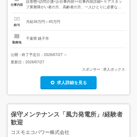
設形態>訪問介護<お仕事内容><仕事内容詳細> ケアスタッ
仕事内容
フ業務障がい者の方、高齢者の方、一人ひとりに必要なケ
アを行っていく、専門的な介護職です。研修を通して、需
要が非常に高い「医療的ケア」ができるプロフェッショナ
月給36万円～45万円
ルな介護士としても成長できます。人の役に立つ仕事をし
給与
ていきたい方、お待ちしております!・見守り・...
千葉県 銚子市
勤務地
公開・終了予定日：
2026/07/27
～
更新日：
2026/07/27
スポンサー : 求人ボックス
求人詳細を見る
保守メンテナンス「風力発電所」/経験者
歓迎
コスモエコパワー株式会社