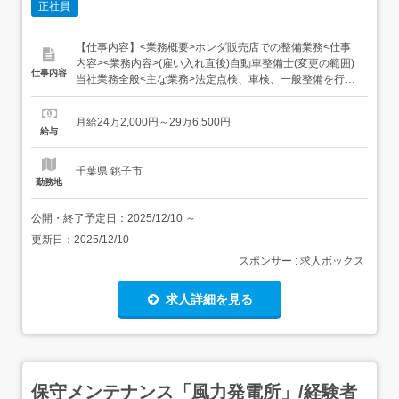
正社員
【仕事内容】<業務概要>ホンダ販売店での整備業務<仕事
内容><業務内容>(雇い入れ直後)自動車整備士(変更の範囲)
仕事内容
当社業務全般<主な業務>法定点検、車検、一般整備を行い
ます。具体的には・定期点検、車検(1人1日4～5台)・納車
前点検・接客、修理箇所の確認、顧客からの状況ヒアリン
月給24万2,000円～29万6,500円
グ・故障診断、修理・パーツ交換経験によって修理完了後
給与
の顧客への説明。iPadの画像によ...
千葉県 銚子市
勤務地
公開・終了予定日：
2025/12/10
～
更新日：
2025/12/10
スポンサー : 求人ボックス
求人詳細を見る
保守メンテナンス「風力発電所」/経験者