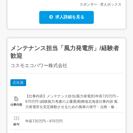
スポンサー : 求人ボックス
求人詳細を見る
メンテナンス担当「風力発電所」/経験者
歓迎
コスモエコパワー株式会社
正社員
【仕事内容】メンテナンス担当(風力発電所)年収720万円～
970万円 (経験能力考慮の上優遇)勤務地北海道仕事内容 風
仕事内容
力発電所を安定稼動させるための風車の保守・点検・修理
業務をご担当いただきます。また同社風力発電設備のみな
らず、営業と連携して他社からの風車保全依頼案件の実務
年収720万円～970万円
を推進していただきます。<具体的には>・各地の風力発電
給与
所を巡回して定期点検を実施(目視・ボルトの増し締...