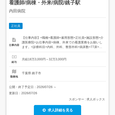
看護師/病棟・外来/病院/銚子駅
内田病院
正社員
【仕事内容】<職種>看護師<雇用形態>正社員<施設形態>介
護医療院<お仕事内容>病棟、外来での看護業務をお願いし
仕事内容
ます。<診療科目>内科、外科、整形外科<病床数>77床<病
床数詳細>一般 29床療養 48床<看護基準>15:01 非常勤をご
希望の方、ご相談ください。<サービス/施設形態>療養型病
月給18万3,000円～32万3,000円
院 内田病院で正社員看護師(病棟・外来)として私たちと
給与
共...
千葉県 銚子市
勤務地
公開・終了予定日：
2026/07/26
～
更新日：
2026/07/26
スポンサー : 求人ボックス
求人詳細を見る