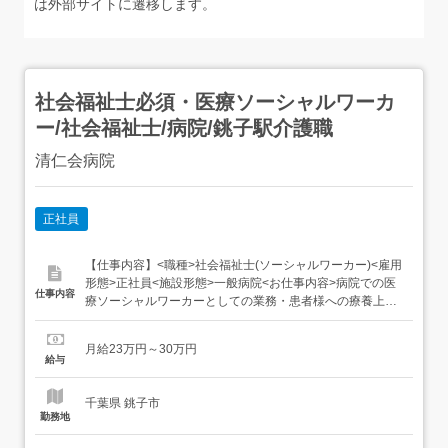
は外部サイトに遷移します。
社会福祉士必須・医療ソーシャルワーカ
ー/社会福祉士/病院/銚子駅介護職
清仁会病院
正社員
【仕事内容】<職種>社会福祉士(ソーシャルワーカー)<雇用
形態>正社員<施設形態>一般病院<お仕事内容>病院での医
仕事内容
療ソーシャルワーカーとしての業務・患者様への療養上の
相談支援業務・急性期・回復期リハビリテーション病棟で
のSW業務・他職種との連携を重視した在宅・退院支援<サ
月給23万円～30万円
ービス/施設形態>病院 茨城県神栖市の清仁会病院で社会福
給与
祉士正社員募集。患者様の療養と退院支援を...
千葉県 銚子市
勤務地