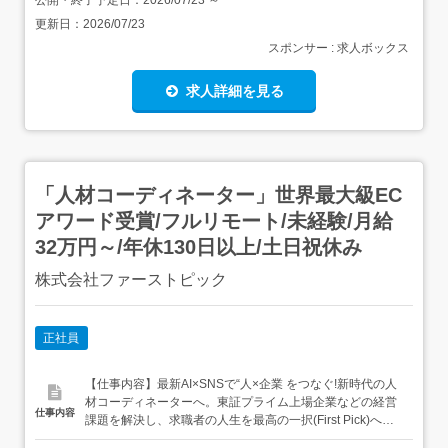
公開・終了予定日：
2026/07/23
～
更新日：
2026/07/23
スポンサー : 求人ボックス
求人詳細を見る
「人材コーディネーター」世界最大級EC
アワード受賞/フルリモート/未経験/月給
32万円～/年休130日以上/土日祝休み
株式会社ファーストピック
正社員
【仕事内容】最新AI×SNSで“人×企業 をつなぐ!新時代の人
材コーディネーターへ。東証プライム上場企業などの経営
仕事内容
課題を解決し、求職者の人生を最高の一択(First Pick)へと
導く、非常にクリエイティブで市場価値の高いポジション