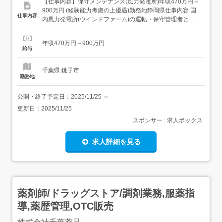
【仕事内容】保守メンテナンス(風力発電所)年収470万円～
900万円 (経験能力考慮の上優遇)勤務地静岡県仕事内容 国
仕事内容
内風力発電所(ウインドファーム)の運転・保守管理者とし
て業務に携わっていただきます。本社にて研修を行ってい
ただいた後に他風力発電勤務地へ転勤が生じます。 候補地
年収470万円～900万円
については本社HPをご確認ください。参考URL: <具体的
給与
には>・風力発電設備の保守点検、設備補...
千葉県 銚子市
勤務地
公開・終了予定日：
2025/11/25
～
更新日：
2025/11/25
スポンサー : 求人ボックス
求人詳細を見る
薬剤師/ドラッグストア/調剤業務,服薬指
導,薬歴管理,OTC販売