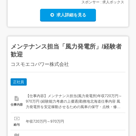
スポンサー : 求人ボックス
求人詳細を見る
メンテナンス担当「風力発電所」/経験者
歓迎
コスモエコパワー株式会社
正社員
【仕事内容】メンテナンス担当(風力発電所)年収720万円～
970万円 (経験能力考慮の上優遇)勤務地北海道仕事内容 風
仕事内容
力発電所を安定稼動させるための風車の保守・点検・修理
業務をご担当いただきます。また同社風力発電設備のみな
らず、営業と連携して他社からの風車保全依頼案件の実務
年収720万円～970万円
を推進していただきます。<具体的には>・各地の風力発電
給与
所を巡回して定期点検を実施(目視・ボルトの増し締...