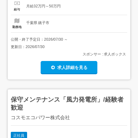
です。最新のテクノロジーとSNSを武器に、未経験から一
月給32万円～50万円
生モノのキャリアを築きませんか?< 具体的な業務内容 >・
給与
求職者へのキャリア伴走∟本質的な...
千葉県 銚子市
勤務地
公開・終了予定日：
2026/07/30
～
更新日：
2026/07/30
スポンサー : 求人ボックス
求人詳細を見る
保守メンテナンス「風力発電所」/経験者
歓迎
コスモエコパワー株式会社
正社員