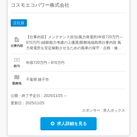
コスモエコパワー株式会社
正社員
【仕事内容】メンテナンス担当(風力発電所)年収720万円～
970万円 (経験能力考慮の上優遇)勤務地福島県仕事内容 風
仕事内容
力発電所を安定稼動させるための風車の保守・点検・修理
業務をご担当いただきます。また同社風力発電設備のみな
らず、営業と連携して他社からの風車保全依頼案件の実務
年収720万円～970万円
を推進していただきます。<具体的には>・各地の風力発電
給与
所を巡回して定期点検を実施(目視・ボルトの増し締...
千葉県 銚子市
勤務地
公開・終了予定日：
2025/11/25
～
更新日：
2025/11/25
スポンサー : 求人ボックス
求人詳細を見る