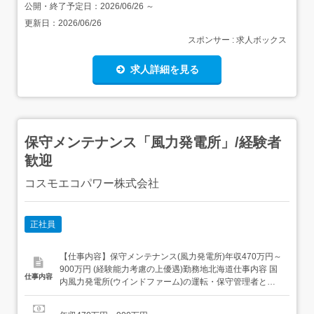
公開・終了予定日：
2026/06/26
～
更新日：
2026/06/26
スポンサー : 求人ボックス
求人詳細を見る
保守メンテナンス「風力発電所」/経験者
歓迎
コスモエコパワー株式会社
正社員
【仕事内容】保守メンテナンス(風力発電所)年収470万円～
900万円 (経験能力考慮の上優遇)勤務地北海道仕事内容 国
仕事内容
内風力発電所(ウインドファーム)の運転・保守管理者とし
て業務に携わっていただきます。本社にて研修を行ってい
ただいた後に他風力発電勤務地へ転勤が生じます。 候補地