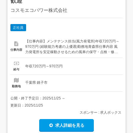
歓迎
コスモエコパワー株式会社
正社員
【仕事内容】メンテナンス担当(風力発電所)年収720万円～
970万円 (経験能力考慮の上優遇)勤務地青森県仕事内容 風
仕事内容
力発電所を安定稼動させるための風車の保守・点検・修理
業務をご担当いただきます。また同社風力発電設備のみな
らず、営業と連携して他社からの風車保全依頼案件の実務
年収720万円～970万円
を推進していただきます。<具体的には>・各地の風力発電
給与
所を巡回して定期点検を実施(目視・ボルトの増し締...
千葉県 銚子市
勤務地
公開・終了予定日：
2025/11/25
～
更新日：
2025/11/25
スポンサー : 求人ボックス
求人詳細を見る