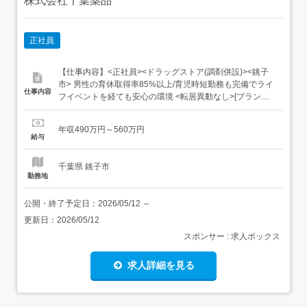
株式会社千葉薬品
正社員
【仕事内容】<正社員><ドラッグストア(調剤併設)><銚子
市> 男性の育休取得率85%以上/育児時短勤務も完備でライ
仕事内容
フイベントを経ても安心の環境 <転居異動なし>[ブランク
可][教育研修充実][スキルアップ][資格取得支援][寮・社宅あ
り][産休・育休実績あり][交通費全支給][制服貸与][残業少な
年収490万円～560万円
め] 地域密着×多様性×多職種連携 < 60年以上地域の健康を
給与
サポート >千葉・茨城エ...
千葉県 銚子市
勤務地
公開・終了予定日：
2026/05/12
～
更新日：
2026/05/12
スポンサー : 求人ボックス
求人詳細を見る