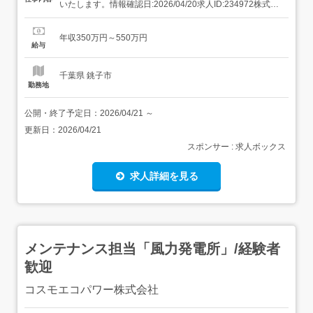
いたします。情報確認日:2026/04/20求人ID:234972株式会
社日産サティオ千葉 銚子店<CNグループ> 社長が現場を回
り、顔が見える”フレンドリー”なディーラー|正社員|国産デ
年収350万円～550万円
ィーラー|休み多め|年収: 350万円 〜 550万円勤務地: 千葉県
給与
銚子市長塚町1...
千葉県 銚子市
勤務地
公開・終了予定日：
2026/04/21
～
更新日：
2026/04/21
スポンサー : 求人ボックス
求人詳細を見る
メンテナンス担当「風力発電所」/経験者
歓迎
コスモエコパワー株式会社