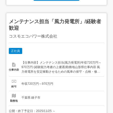
メンテナンス担当「風力発電所」/経験者
歓迎
コスモエコパワー株式会社
正社員
【仕事内容】メンテナンス担当(風力発電所)年収720万円～
970万円 (経験能力考慮の上優遇)勤務地山形県仕事内容 風
仕事内容
力発電所を安定稼動させるための風車の保守・点検・修理
業務をご担当いただきます。また同社風力発電設備のみな
らず、営業と連携して他社からの風車保全依頼案件の実務
年収720万円～970万円
を推進していただきます。<具体的には>・各地の風力発電
給与
所を巡回して定期点検を実施(目視・ボルトの増し締...
千葉県 銚子市
勤務地
公開・終了予定日：
2025/11/25
～