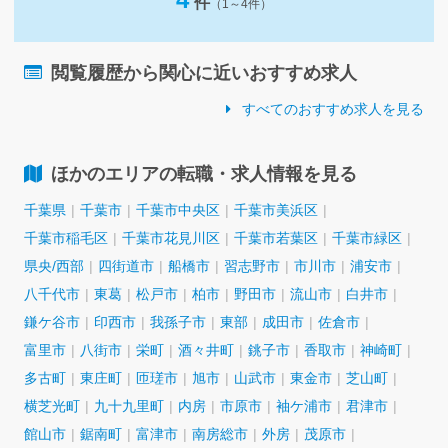
件
（1～4件）
閲覧履歴から関心に近いおすすめ求人
すべてのおすすめ求人を見る
ほかのエリアの転職・求人情報を見る
千葉県
千葉市
千葉市中央区
千葉市美浜区
千葉市稲毛区
千葉市花見川区
千葉市若葉区
千葉市緑区
県央/西部
四街道市
船橋市
習志野市
市川市
浦安市
八千代市
東葛
松戸市
柏市
野田市
流山市
白井市
鎌ケ谷市
印西市
我孫子市
東部
成田市
佐倉市
富里市
八街市
栄町
酒々井町
銚子市
香取市
神崎町
多古町
東庄町
匝瑳市
旭市
山武市
東金市
芝山町
横芝光町
九十九里町
内房
市原市
袖ケ浦市
君津市
館山市
鋸南町
富津市
南房総市
外房
茂原市