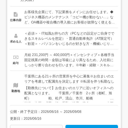
お客様先企業にて、下記業務をメインにお任せします。◆
ビジネス機器のメンテナンス「コピー機が動かない…」な
仕事内容
ど、OA機器や複合機の導入後にお客様が故障なく使えるよ
う予防点検・メンテナンス業務◆ITソリューションPC・サ
ーバーのセットアップからLAN設定等、お客様のご要望に
＜必須＞・IT知識お持ちの方（PCなどの設定がご自身でで
応じたITソリューションの提供お客様に確かな品質をお届
きるスキルレベルを想定）・普通自動車免許（AT限定可）
求める人
けするために、各メーカーが行っている資格試験に合格を
＜歓迎＞・パソコンをいじるのが好きな方・機械いじりが
しないと「対象メーカーの機器が動かせない」という特徴
好きな方・手先を動かす仕事に興味がある方・コミュニケ
があります。入社後は先輩に同行し現場でのお手伝いをし
ーションを取ることが好きな方・ITパスポートをお持ちの
月給 231,200円 ～ 400,000円＋インセンティブ＋各種手当
ながら、各メーカーの資格試験を目指していただきます。
方営業職にも興味はあったけど「機械いじりが好き」とい
固定残業の時間・金額は等級により異なるため、入社前に
給与
先輩も1社ずつ時間をかけて取得していきましたので「一
う理由で、当社のサービスエンジニアを目指してくるスタ
しっかり擦り合わせを行います。※年齢・経験・スキルを
気に取れ」なんて無茶なことは絶対に言いません。知識を
ッフが多くいます。お客様先での仕事がメインなので、会
考慮します＜年収例＞年収300万円／入社1年目（初年度想
身につけるまでは大変ですが、資格が仕事に繋がる「確か
話を楽しみながら仕事をできる方に向いています。
定年収）年収350万円／入社3年目年収500万円／入社10年
千葉県にある21ヶ所の営業所を中心に募集※お住まいのエ
なスキル」を身につけることができるお仕事です。独り立
目
リアを考慮して配属先を決定します ※転居を伴う転勤なし
ちまでは1年を想定。ゆっくり成長していきましょう。独
【勤務先について】お住まいのエリアに近いオフィスへの
り立ち後も訪問先で困ったことがあればメーカーが共有し
勤務地
配属となります。 千葉県／千葉市 2ヶ所（都町、旭
ている機器の動画資料を確認したり、カスタマーサポート
町） 柏、松戸、流山、市川、船橋 四
に連絡したりと、現場で確認できるツールは複数あるので
街道、市原、成田、旭、香取、銚子、東金 木更
安心してください！※各オフィスは3名～大きいオフィス
津、茂原、館山、鴨川 ※マイカー通勤OK（勤務地によ
で10名以上のスタッフが在籍しています※訪問時は営業車
公開・終了予定日：
2026/06/16
～
2026/09/08
る／面接時にお伝えします） ※お住まいのエリアを考慮
を利用しています
更新日：
2026/06/16
して配属先を決定します ※転居を伴う転勤はありませ
ん 希望があれば、東京・埼玉・茨城での勤務も可能で