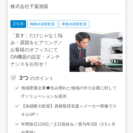
株式会社千葉測器
正社員
職種未経験歓迎
業種未経験歓迎
「直す」だけじゃなく悩
み・原因をヒアリング／
お客様のオフィスにて
OA機器の設定・メンテ
ナンスをお任せ！
3つ
のポイント
地域密着企業◆住み慣れた地域の中小企業に対して
ITソリューションを提供
【未経験大歓迎】資格取得支援＋メーカー研修でス
キルUP！
年間休日120日／土日祝休み／賞与年2回（3.5ヶ月
分実績）