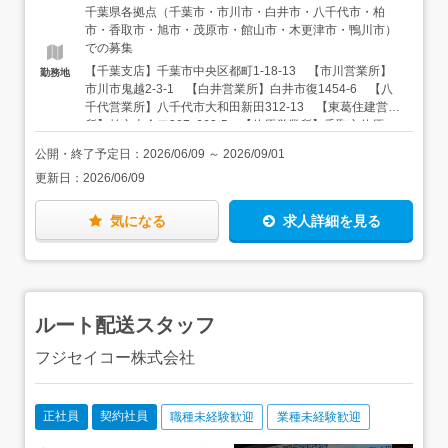
しながら、必要なときにすぐに対応できるように、関係性
て働きたい、安定した環境で落ち着きたいなど、そんな希
千葉県各拠点（千葉市・市川市・白井市・八千代市・柏
を構築していきます。＜入社後の流れ＞入社後は各営業所
望がある方も当社で叶えられます。
市・香取市・旭市・茂原市・館山市・木更津市・鴨川市）
で、半年間の研修を行います。この間は専任のトレーナー
での募集
がついて、さまざまなフォローを行うほか、営業所全体、
【千葉支店】千葉市中央区都町1-18-13 【市川営業所】
勤務地
あるいは本社の採用担当者も含めて丁寧に教育します。い
市川市鬼越2-3-1 【白井営業所】白井市復1454-6 【八
きなり営業に出るのではなく、下記のようなステップで着
千代営業所】八千代市大和田新田312-13 【東葛住建営業
実に商品知識・仕事の流れを覚えていきます。◇商品管理
所】柏市十余二287ｰ663‐5 【佐原営業所】香取市佐原ロ
住宅設備（キッチン・お風呂など）・空調機器（エアコン
2097 【東総営業所】旭市鎌数9405 【茂原営業所】茂
類）・管材（パイプなど）を保管する倉庫で受注品の準備
公開・終了予定日：
2026/06/09
～
2026/09/01
原市町保12 【館山営業所】館山市正木787-2 【木更津
や在庫管理を担当。ここで製品の種類や特徴を覚えていき
更新日：
2026/06/09
営業所】木更津市長須賀1753 【鴨川営業所】鴨川市滑谷
ます。また、事務業務も担当し、電話応対や書類作成、デ
740-4 ★面接時にご希望のエリアをお伝えください
ータ入力などを経験します。↓◇ルート営業同じ営業担当の
先輩に同行しながらお客様に顔と名前を覚えていただきま
気になる
求人詳細を見る
す。数ヶ月かけて引継ぎを行い、最終的には20～30社のお
客様を担当します。お客様先への訪問には車を使用しま
す。※要普通自動車運転免許★千葉県内・営業所近隣エリ
アが主な訪問先です★まずは普通自動車運転免許があれば
OK。運転も実務の中で自然と慣れていくことができます
ルート配送スタッフ
フジセイコー株式会社
正社員
契約社員
職種未経験歓迎
業種未経験歓迎