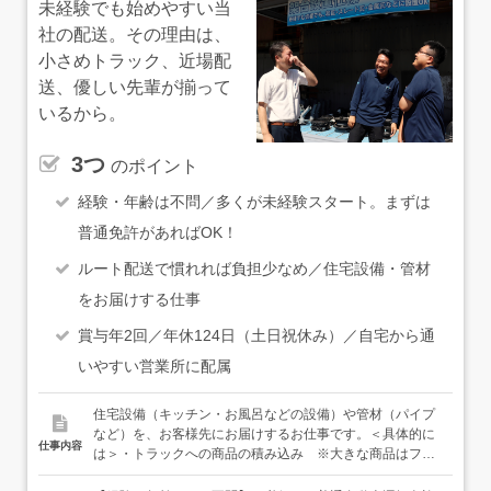
未経験でも始めやすい当
社の配送。その理由は、
小さめトラック、近場配
送、優しい先輩が揃って
いるから。
3つ
のポイント
経験・年齢は不問／多くが未経験スタート。まずは
普通免許があればOK！
ルート配送で慣れれば負担少なめ／住宅設備・管材
をお届けする仕事
賞与年2回／年休124日（土日祝休み）／自宅から通
いやすい営業所に配属
住宅設備（キッチン・お風呂などの設備）や管材（パイプ
など）を、お客様先にお届けするお仕事です。＜具体的に
仕事内容
は＞・トラックへの商品の積み込み ※大きな商品はフォ
ークリフトを使用・配送、積み下ろし・倉庫の片付けなど