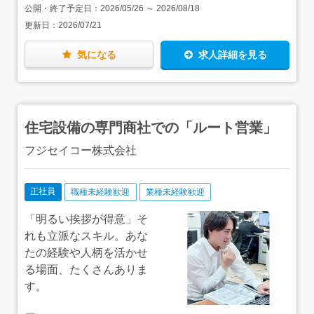
県千葉市中央区東千葉2-8-15 【フィアット／アバルト／
公開・終了予定日：
2026/05/26
～
2026/08/18
アルファ ロメオ／ジープ成田】千葉県成田市赤坂1-1-4
更新日：
2026/07/21
【ジープ柏】千葉県流山市向小金1-274-8 【ジープ千
葉】千葉県千葉市稲毛区園生町387-13 【ファミリー木更
津】千葉県木更津市太田2-13-15 【ファミリー千葉北】
気になる
求人詳細を見る
千葉県千葉市稲毛区小深町111-1 ▼下記店舗は必須条
件が異なります 【ポルシェセンター柏の葉】千葉県柏市
正連寺412-3 ※各店舗車通勤OK（駐車場あり） ※通
勤は取り扱いメーカー以外の車種で問題ありません！（国
産車もOK）
住宅設備の専門商社での「ルート営業」
フジセイコー株式会社
正社員
職種未経験歓迎
業種未経験歓迎
「明るい挨拶が得意」そ
れも立派なスキル。あな
たの経験や人柄を活かせ
る場面、たくさんありま
す。