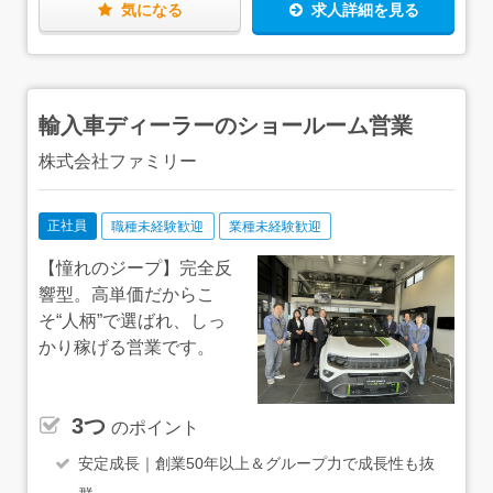
す。お気軽にご相談ください。 東京都／江東区亀戸、千
気になる
求人詳細を見る
代田区神田淡路町 茨城県／土浦 埼玉県／さいたま、熊
谷
輸入車ディーラーのショールーム営業
株式会社ファミリー
正社員
職種未経験歓迎
業種未経験歓迎
【憧れのジープ】完全反
響型。高単価だからこ
そ“人柄”で選ばれ、しっ
かり稼げる営業です。
3つ
のポイント
安定成長｜創業50年以上＆グループ力で成長性も抜