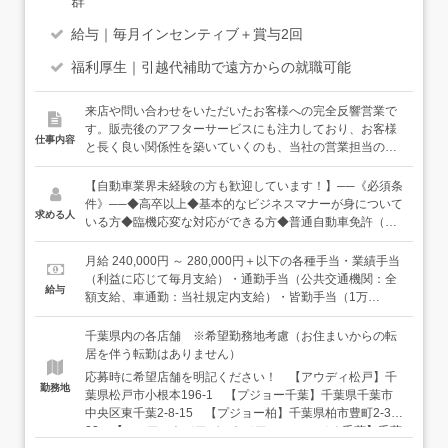
群
給与｜毎月インセンティブ＋賞与2回
福利厚生｜引越代補助で遠方からの就職可能
来店や問い合わせをいただいたお客様への完全反響営業で
す。販売後のアフターサービスにも注力しており、お客様
仕事内容
と長く良い関係性を築いていくのも、当社の営業担当のミ
ッションの一つ。そのため、メカニックなど他ポジション
のスタッフともタッグを組みながら、チームとなって仕事
【自動車業界未経験の方も歓迎しています！】──《必須条
を行います。【具体的な仕事内容】・来店・問い合わせ対
件》──◆高卒以上◆基本的なビジネスマナーが身について
求める人
応・商談・提案・契約手続き・納車準備・対応・アフター
いる方◆臨機応変な対応ができる方◆普通自動車免許（AT
フォロー・見込み客・既存顧客へのアプローチ・店舗・展
限定の場合は入社までに解除）◆パソコンスキルをお持ち
示場の管理業務 など●取扱いブランド ※募集店舗は「勤
の方（SUM、AVERAGEなど基本関数）※語学力は不問で
月給 240,000円 ～ 280,000円＋以下の各種手当・業績手当
務地」にてポルシェ／アウディ／プジョー／アルファ ロメ
す【ポルシェ店のみ以下条件】──《必須条件》──◆高卒
（利益に応じて毎月支給）・通勤手当（公共交通機関：全
給与
オ／フィアット／アバルト／ジープ
以上◆基本的なビジネスマナーが身についている方◆臨機
額支給、車通勤：当社規定内支給）・皆勤手当（1万
応変な対応ができる方◆輸入車正規ディーラー経験3年以
円）・家族手当（いずれも扶養問わず、配偶者1万円、子5
上◆普通自動車免許（AT限定の場合は入社までに解除）◆
千円※3人まで）・残業手当（1分単位）など◆想定年収：
千葉県内の各店舗 ※希望勤務地考慮（お住まいからの転
パソコンスキルをお持ちの方（SUM、AVERAGEなど基本
450万円～720万円（上記基本給＋業績手当などの各種手当
居を伴う転勤はありません）
関数）※語学力は不問です
＋賞与年2回）◆モデル年収新卒入社1年目：年収430万
応募時に希望店舗を明記ください！ 【アウディ松戸】千
円 （諸手当、インセンティブ、賞与込み）中途入社2年
勤務地
葉県松戸市小根本196-1 【プジョー千葉】千葉県千葉市
目（31歳）：年収600万円 （諸手当、インセンティブ、
中央区東千葉2-8-15 【プジョー柏】千葉県柏市豊町2-3-
賞与込み）30代最高年収900万円 （諸手当、インセンテ
22 【フィアット／アバルト／アルファ ロメオ千葉】千葉
ィブ、賞与込み）