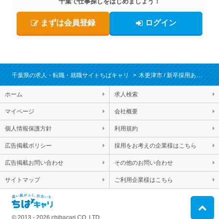
千葉で仕事探しをはじめましょう！
まずは会員登録
ログイン
千葉県の求人・転職・就職サイトちばキャリ
木更津市
新卒採用あり
転
ホーム
求人検索
マイページ
会社概要
個人情報保護方針
利用規約
広告掲載ポリシー
採用をお考えの企業様はこちら
広告掲載お問い合わせ
その他のお問い合わせ
サイトマップ
ご利用企業様はこちら
© 2013 - 2026 chibacari CO.,LTD.