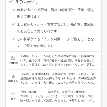
3つ
のポイント
創業78年・住宅設備・資材の老舗商社。千葉で腰を
据えて働けます
土日祝休み・ルート営業で安定した働き方。未経験
でも安心して覚えられます
どの営業所でも「人」が自慢。一人で抱えることな
く、心穏やかに働けます
工務店・リフォーム店などの住宅建築に関わるお客様に向
けて、住宅設備・資材の提案や受注対応、納品をお任せし
仕事内容
ます。＜具体的には＞◎お客様先でのヒアリング・提案お
客様が予定している工事の内容を聞き、必要となる設備や
資材について打ち合わせします。カタログをお渡ししてご
【業界・職種経験不問】未経験の方、歓迎！＜必須＞・普
紹介することもあります。◎現場への納品・受注対応商品
通自動車運転免許をお持ちの方（AT限定可）※AT限定免許
求める人
の納品（配送）も兼ねて現場に伺うこともあります。その
をお持ちの方は、入社後にマニュアル免許を取得いただく
際、追加での商品依頼や納期相談などを受けることもあ
場合があります。＜歓迎／活かせます＞・住宅設備や資材
り、在庫や仕入れ先に確認して、対応します。◎社内での
（管材・部材など）の知識・営業職の経験（ルート営業で
月給 266,500円 ～ ＋各種手当（家族手当／配偶者：
調整・準備営業事務スタッフとも連携しながら、受注対応
あれば、業界問わず共通している部分もあります）・接客
20,000円 子ども一人につき：10,000円 ※扶養）※経
給与
や見積もり作成、納期調整などを行います。◎フォロー訪
業など仕事でお客様と接した経験などもちろん、上記は歓
験・能力を考慮して決定いたします。★毎年しっかり昇
問納品した商品のその後について伺うなど、定期的に訪問
迎条件であり、未経験の方も大歓迎です。千葉で腰を据え
給！成長がきちんと評価される昇給制度があります