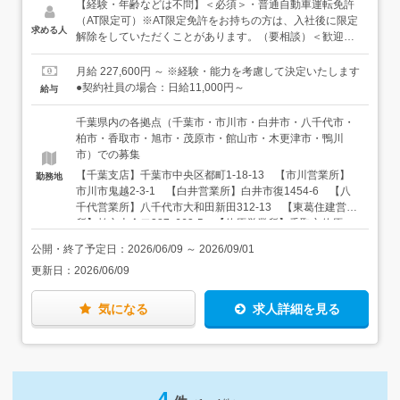
★配送には1.5〜2tトラックを使用します。★営業担当は別
【経験・年齢などは不問】＜必須＞・普通自動車運転免許
でいますので、配送に専念できます。★配送エリアは、配
（AT限定可）※AT限定免許をお持ちの方は、入社後に限定
求める人
属となる営業所近隣の市町村。長距離の運転はありませ
解除をしていただくことがあります。（要相談）＜歓迎／
ん。＜入社後は＞はじめは二人一組で、先輩との同乗期間
あれば活かせます＞・準中型免許をお持ちの方※平成29年
を十分に設けます。慣れたうえで、ひとり立ちができます
3月12日までに普通免許（MT車）を取得した方はすでに取
月給 227,600円 ～ ※経験・能力を考慮して決定いたします
ので未経験の方もご安心ください。◆興味があれば…本社
得済みの免許です・フォークリフト免許★仕事に必要とな
●契約社員の場合：日給11,000円～
給与
便（自社営業所内の配送）のお仕事もあります。本社宛で
る免許・資格は、入社後に取得いただけます！
納品された商品を、房総エリア（茂原・木更津・館山・鴨
千葉県内の各拠点（千葉市・市川市・白井市・八千代市・
川）にある各営業所へと届けます。雇用条件などが異なり
柏市・香取市・旭市・茂原市・館山市・木更津市・鴨川
ますので、興味がある方は面接時にお伝えください。
市）での募集
【千葉支店】千葉市中央区都町1-18-13 【市川営業所】
勤務地
市川市鬼越2-3-1 【白井営業所】白井市復1454-6 【八
千代営業所】八千代市大和田新田312-13 【東葛住建営業
所】柏市十余二287ｰ663‐5 【佐原営業所】香取市佐原ロ
2097 【東総営業所】旭市鎌数9405 【茂原営業所】茂
公開・終了予定日：
2026/06/09
～
2026/09/01
原市町保12 【館山営業所】館山市正木787-2 【木更津
更新日：
2026/06/09
営業所】木更津市長須賀1753 【鴨川営業所】鴨川市滑谷
740-4 ★ご希望を考慮して決定いたします ★車通勤
可（駐車場完備）
気になる
求人詳細を見る
4