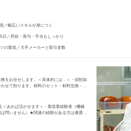
境／幅広いスキルが身につく
25日／昇給・賞与・手当もしっかり
ーツの製造／大手メーカーと取引多数
業務をお任せします。＜具体的には…＞・切削加
合わせて削ります。材料のセット・材料交換・工
・補助業務切削した素材を、機械で目的の形に加
主な作業です。・パーツの検査目視確認／測定機
ずは目視で行う検査業務からお任せします。パー
上＜あれば活かせます＞・製造業経験者（機械
れてきたら…＞約3ヶ月後、機械オペレーター
門は問いません）★関連の経験がある方は優遇し
いします。量産に向けた試作品の、測定機器を用
興味をお持ちいただいたら、気負わずにご応募い
造部門でリーダーや管理職も目指せます。基本的
ます＞・パーツの細かいチェックなどを丁寧に行
、本社に異動して設計・技術部門や品質管理部門