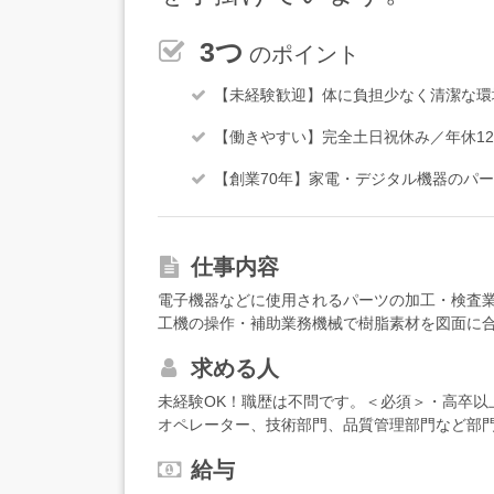
3つ
のポイント
【未経験歓迎】体に負担少なく清潔な環
【働きやすい】完全土日祝休み／年休1
【創業70年】家電・デジタル機器のパ
仕事内容
電子機器などに使用されるパーツの加工・検査
工機の操作・補助業務機械で樹脂素材を図面に
程確認が主な作業です。・プレス加工機の操作
求める人
工します。金型セット・材料交換・工程確認が
器での計測などを行います。＜入社後は…＞ま
未経験OK！職歴は不問です。＜必須＞・高卒以
ツの種類や品質基準を学んでいただきます。＜慣
オペレーター、技術部門、品質管理部門など部
として切削加工機やプレス加工機の操作をお願
ます。一方で、未経験の方も大歓迎ですので、
いた検査もお任せします。＜キャリアパス＞製
給与
ただけると嬉しいです。＜こんな方に向いてい
に転勤はありませんが、希望や適性によっては