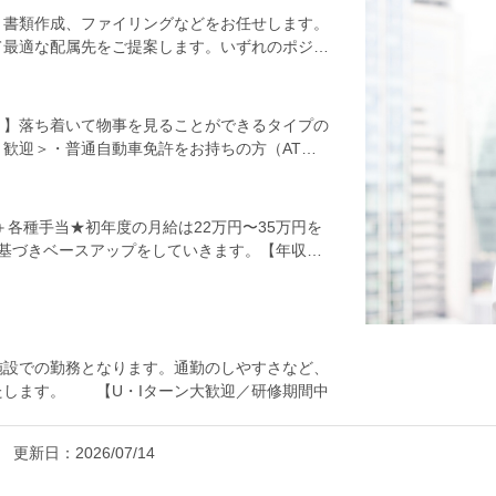
、書類作成、ファイリングなどをお任せします。
て最適な配属先をご提案します。いずれのポジシ
。プラント施設の「いつも通り」を保つサポート
ェックする検査役のふたつがあります。＜オペレ
や民間のプラント施設で機器の巡回・点検業務、
！】落ち着いて物事を見ることができるタイプの
類作成などを通じて、機械・設備の安定稼働を実
歓迎＞・普通自動車免許をお持ちの方（AT限
がなければ見守ることも多い仕事。点検にはチェ
方・コツコツ仕事して、自分のペースで成長し
しくない方や電気の知識がない方でも安心してチ
ト店のホールスタッフ・清掃スタッフなどなど、
物や機械の非破壊検査や修理、書類作成などをお
始めて、どこに行っても必要とされる安定したス
額支給＋各種手当★初年度の月給は22万円〜35万円を
り傷つけたりすることなく、その内部の欠陥や構
ときめ細かなサポートで、あなたのキャリアを全
基づきベースアップをしていきます。【年収
ありますので、未経験の方でも安心です。【研修
賞与・残業代・資格手当・各種手当含む）
ます。その後は、配属先でのOJT研修に移行
育担当となる先輩社員が、皆さんの成長をイチか
い！【ひとり立ち後は…】一通り業務を覚えた後
当社の資格取得支援制度の対象となる資格は88
施設での勤務となります。通勤のしやすさなど、
実施に加え、テキストや願書を無料で配布して
たします。 【U・Iターン大歓迎／研修期間中
給に手当加算もしくは祝い金を支給していますの
の勤務地を選んで勤務可能です。 【家具家電
しい方は、家具・家電付きの単身用社宅を利用す
更新日：
2026/07/14
が負担するうえ、家賃半額補助（地域別に上限あ
い仕事・新しい生活を始められます。