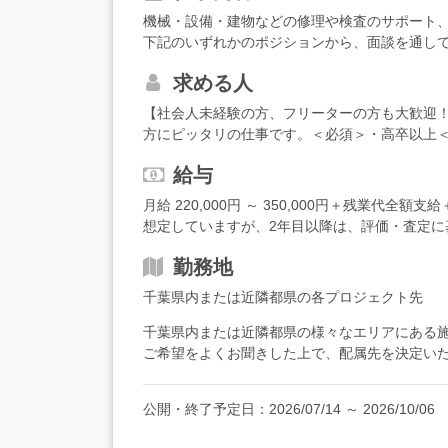
機械・設備・建物などの修理や検査のサポート
下記のいずれかのポジションから、面談を通し
ョンも、簡単な業務から少しずつお任せします
求める人
役と、プラント施設が問題なく稼働できるかチ
ーション・メンテナンス＞行政のインフラ施設
【社会人未経験の方、フリーターの方も大歓迎
メンテナンスの手配、制御室での運転監視、書
方にピッタリの仕事です。＜必須＞・高卒以上＜
現する仕事です。日々の定期点検を終え、問題
定でOK）・落ち着いて物事を見ることができる
ックシートもご用意していますので、機械に詳
給与
ていきたい方居酒屋スタッフ・アミューズメン
ャレンジできます。＜検査＞検査の方には、建
様々な前職の先輩たちが、経験・知識ゼロから
月給 220,000円 ～ 350,000円＋残業代全
任せします。非破壊検査とは、対象物を壊した
キルを身につけています。豊富な育成ノウハウ
想定していますが、2年目以降は、評価・査定に
造を調査すること。こちらもチェックシートが
力で応援します！
例】年収450万円：30歳／未経験入社4年目（
について】入社後は約1ヶ月の導入研修を実施し
勤務地
し、実際の業務を学んでいきます。もちろん教
らサポートしていきますので、安心してくださ
千葉県内または近隣都県の各プロジェクト先
は、資格取得にもチャレンジしていきましょう！
千葉県内または近隣都県の様々なエリアにある
種類。具体的なサポートとして、月2回の講義の
ご希望をよくお聞きした上で、配属先を決定い
います！資格取得後は、資格の種類によって月
はオンラインです！】 研修終了後は、ご希望
で、ぜひチャレンジしてみてくださいね！
付きの単身用社宅有】 お住まいから通勤が難
公開・終了予定日：
2026/07/14
～
2026/10/06
ることもできます。初期費用や引越費用を会社
り）もあるので、最小限の出費に抑えて、新し