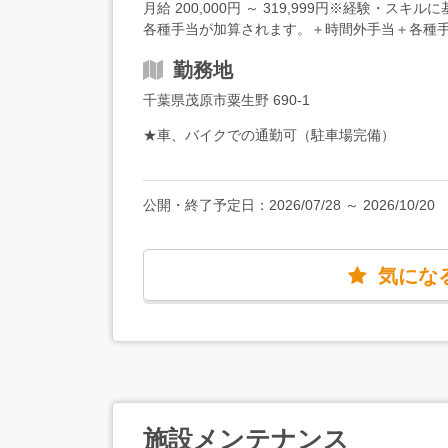
える方・モノづくりに興味がある方・安定した
月給 200,000円 ～ 319,999円※経験・
への、キャリアチェンジも可能です。★検査は座
ど、コミュニケーションを大事にしながら働け
各種手当が加算されます。＋時間外手当＋各種手
あるので、1日中立ちっぱなしではありません。
質問や確認ができれば、口下手でも大丈夫！
／未経験、20代26万円／未経験、30代29万円
★空調を完備しており、快適な室温で働いてい
勤務地
目、20代年収450万円／入社5年目主任、40代
千葉県茂原市粟生野 690-1
★車、バイクでの通勤可（駐車場完備）
公開・終了予定日：
2026/07/28
～
2026/10/20
気にな
施設メンテナンス