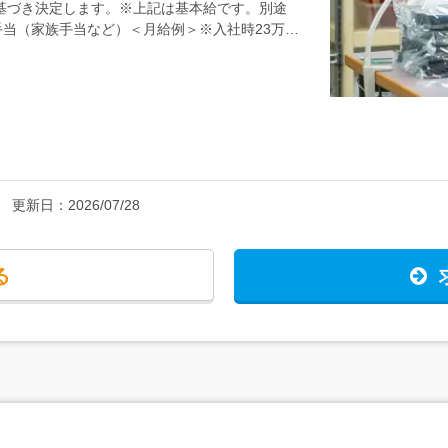
環境でこつこつ働いていきたい方・質問や確認な
スキルに基づき決定します。※上記は基本給です。別途
って行います。1日の中で加工と検査の業務が
る方★作業自体は黙々と行います。先輩社員への
当（家族手当など）＜月給例＞※入社時23万円
また、午前・昼・午後と3回の休憩があります。
／経験者、30代＜年収例＞年収400万円／入社2年
ただけます。
更新日：
2026/07/28
る