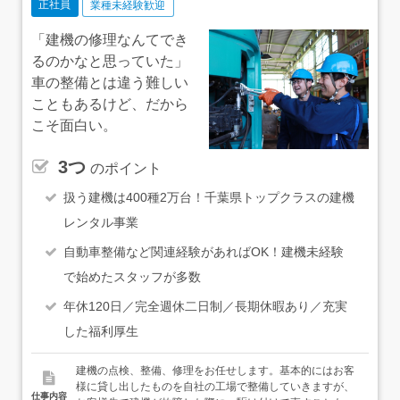
正社員
業種未経験歓迎
ンジが可能です。面接時にお気軽にご相談ください。「ま
だ決まっていない」という方も、入社後に一緒に考えてい
「建機の修理なんてでき
きましょう。
るのかなと思っていた」
車の整備とは違う難しい
こともあるけど、だから
こそ面白い。
3つ
のポイント
扱う建機は400種2万台！千葉県トップクラスの建機
レンタル事業
自動車整備など関連経験があればOK！建機未経験
で始めたスタッフが多数
年休120日／完全週休二日制／長期休暇あり／充実
した福利厚生
建機の点検、整備、修理をお任せします。基本的にはお客
様に貸し出したものを自社の工場で整備していきますが、
仕事内容