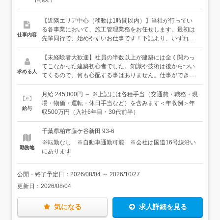
【近隣エリア中心（移動は1時間以内）】当社が行ってい
る各事業において、施工管理業務をお任せします。最初は
仕事内容
先輩同行で、始めやすいお仕事です！下記より、いずれか
の事業の担当をお任せしていきます。1：旭化成ホームズ
（株）の住宅ブランド「ヘーベルハウス」の現場管理2：
【未経験者大歓迎】社員の半数以上が建築には全く関わっ
公共工事（柏市内の学校・役所などの改修工事）の現場管
てこなかった建築初心者でした。知識や技術は後からつい
求める人
理3：一般住宅の新築・リフォームの施工現場管理＜具体
てくるので、何も心配する事はありません。仕事ができる
的には…＞・現場調査・職人手配・作業の指示（工程管
できないよりも人間性を重視します。”一緒に働く仲間を大
理）・材料の拾い出し、発注業務・精算業務・安全管理・
切にできる”ことが何より重要だと思っています。失敗した
月給 245,000円 ～ ※上記には各種手当（交通費・職務・現
施主様との立ち会い など工事をするのはみんな馴染みの
り間違えるのは当たり前のこと。大切なのはその後の行
場・物価・運転・休日手当など）を含みます＜年収例＞年
給与
人たち。当社を専任で行っている固定の協力会社の職人
動。嘘をついたりごまかしたりせず、しっかり正面からミ
収500万円（入社6年目・30代前半）
（大工さん・基礎屋さん、躯体屋さん等）と一緒に行いま
スを受け入れることが自分の成長につながると考えます。
す。30年来の付き合いです。「成長したね！」と言っても
また、”現場”や”職人”に対する世間一般のイメージは当社に
千葉県柏市藤ケ谷新田 93-6
らえるよう、ゆっくりでも着実に成長していけるように頑
は当てはまらないと思います。＜必須＞・普通自動車免許
※転勤なし ※自動車通勤可能 ※会社は国道16号線沿い
張りましょう。※各現場へは個々の社用車（軽ワンボック
（AT限定可）・自力通勤ができる方（自転車・自動車。近
勤務地
にあります
ス）で移動します※エリアは柏・松戸等の東葛エリアがほ
くに公共交通機関がないため）＜こんな方大歓迎＞・嘘を
とんどです
ついたりごまかしたりしない方・建築に興味がある方・何
事もじっくりまじめにコツコツと取り組める方・パソコン
公開・終了予定日：
2026/08/04
～
2026/10/27
の基本操作ができる方（Excel・Word・メールのやり取
更新日：
2026/08/04
り） →報告書などの作成があります「実は荒木さんとお
付き合いのある職人に知り合いがいて」など、雰囲気など
気になる
求人詳細を見る
を人伝えで知って当社に連絡をしてきてくれた先輩社員
も。知り合いや友人に紹介しやすい会社であることも、誇