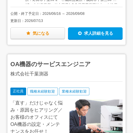
はいりません。自分で考えて動く面白さをしっかり味わえ
17 ◇柏営業所：柏市風早1-5-5 風早工業団地内 ◇松戸
るようにしながらも、安心してお仕事を始めていただける
営業所：松戸市松飛台419 松飛台工業団地内 ◇八千代営
環境をご用意しています。
公開・終了予定日：
2026/06/16
～
2026/09/08
業所：八千代市下高野511 【アクセス】 ◇野田営業
更新日：
2026/07/13
所：東武アーバンパークライン「川間駅」より徒歩で15
分 ◇成田営業所：JR成田線「成田駅」より車で14分 ◇
柏営業所：東武アーバンパークライン「逆井駅」より車で
気になる
求人詳細を見る
7分 ◇松戸営業所：JR武蔵野線「東松戸駅」より車で5
分 ◇八千代営業所：東葉高速線「村上駅」より車で9
分 ★成田営業所・八千代営業所 積極採用中！★ ★
どの営業所も車通勤OK！ ★転居を伴う転勤なし
OA機器のサービスエンジニア
株式会社千葉測器
正社員
職種未経験歓迎
業種未経験歓迎
「直す」だけじゃなく悩
み・原因をヒアリング／
お客様のオフィスにて
OA機器の設定・メンテ
ナンスをお任せ！