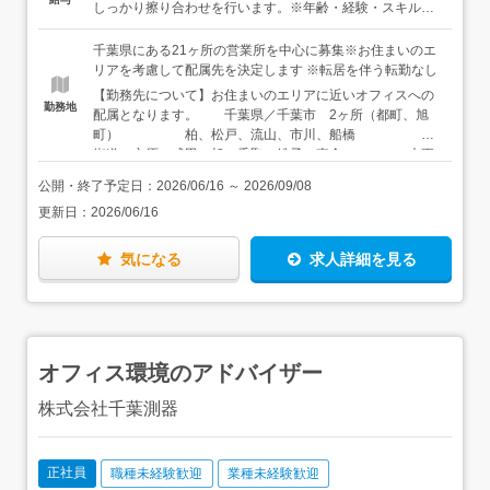
先輩も1社ずつ時間をかけて取得していきましたので「一
う理由で、当社のサービスエンジニアを目指してくるスタ
しっかり擦り合わせを行います。※年齢・経験・スキルを
気に取れ」なんて無茶なことは絶対に言いません。知識を
ッフが多くいます。お客様先での仕事がメインなので、会
考慮します＜年収例＞年収300万円／入社1年目（初年度想
身につけるまでは大変ですが、資格が仕事に繋がる「確か
話を楽しみながら仕事をできる方に向いています。
定年収）年収350万円／入社3年目年収500万円／入社10年
千葉県にある21ヶ所の営業所を中心に募集※お住まいのエ
なスキル」を身につけることができるお仕事です。独り立
目
リアを考慮して配属先を決定します ※転居を伴う転勤なし
ちまでは1年を想定。ゆっくり成長していきましょう。独
【勤務先について】お住まいのエリアに近いオフィスへの
り立ち後も訪問先で困ったことがあればメーカーが共有し
勤務地
配属となります。 千葉県／千葉市 2ヶ所（都町、旭
ている機器の動画資料を確認したり、カスタマーサポート
町） 柏、松戸、流山、市川、船橋 四
に連絡したりと、現場で確認できるツールは複数あるので
街道、市原、成田、旭、香取、銚子、東金 木更
安心してください！※各オフィスは3名～大きいオフィス
津、茂原、館山、鴨川 ※マイカー通勤OK（勤務地によ
で10名以上のスタッフが在籍しています※訪問時は営業車
公開・終了予定日：
2026/06/16
～
2026/09/08
る／面接時にお伝えします） ※お住まいのエリアを考慮
を利用しています
更新日：
2026/06/16
して配属先を決定します ※転居を伴う転勤はありませ
ん 希望があれば、東京・埼玉・茨城での勤務も可能で
す。お気軽にご相談ください。 東京都／江東区亀戸、千
気になる
求人詳細を見る
代田区神田淡路町 茨城県／土浦 埼玉県／さいたま、熊
谷
オフィス環境のアドバイザー
株式会社千葉測器
正社員
職種未経験歓迎
業種未経験歓迎