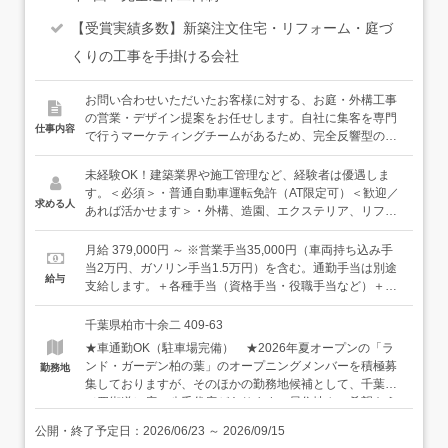
【受賞実績多数】新築注文住宅・リフォーム・庭づ
くりの工事を手掛ける会社
お問い合わせいただいたお客様に対する、お庭・外構工事
の営業・デザイン提案をお任せします。自社に集客を専門
仕事内容
で行うマーケティングチームがあるため、完全反響型の営
業となります。お客様のご要望のヒアリング、提案など、
お客様と向き合う時間に力を注ぐことができる環境です。
未経験OK！建築業界や施工管理など、経験者は優遇しま
＜具体的な仕事の流れ＞・お客様と打ち合わせにてヒアリ
す。＜必須＞・普通自動車運転免許（AT限定可）＜歓迎／
求める人
ング／提案準備「維持しやすいお庭にしたい」「防犯対策
あれば活かせます＞・外構、造園、エクステリア、リフォ
のできる庭にしたい」「ガーデニングを楽しみたい」な
ームなど、住宅建築に関連する実務経験・営業、接客経験
ど、お客様のお悩みやご要望をじっくりと伺い、お客様に
（異業種でもOKです）・CADの使用経験＜こんな方に向
月給 379,000円 ～ ※営業手当35,000円（車両持ち込み手
合わせた提案を行います。お話を伺ったうえで、CADソフ
いています＞・デザインやコーディネートするのが好きな
当2万円、ガソリン手当1.5万円）を含む。通勤手当は別途
給与
トを用いて図面やイメージ図を作成します。↓・デザイン提
方・人と話すことが好きな方・自然やお庭が好きな方・収
支給します。＋各種手当（資格手当・役職手当など）＋イ
案／見積書作成見積書は積算ソフトを導入しており、ひな
入アップを目指している方
ンセンティブ（賞与として最大年4回、成果を還元しま
形を使用しますので、はじめての方も安心です。↓・デザイ
す）※経験や能力などを考慮のうえ、決定いたします。＜
千葉県柏市十余二 409-63
ン決定後、施工管理に引継ぎ施工管理は別の担当者になり
年収例＞600万円／入社3年目、31歳800万円／入社6年
★車通勤OK（駐車場完備） ★2026年夏オープンの「ラ
ますが、営業も適宜施工中の現場に伺い、連携しながら工
目、37歳
ンド・ガーデン柏の葉」のオープニングメンバーを積極募
勤務地
事を進めていきます。↓・施工完了／お引き渡しお引き渡し
集しておりますが、そのほかの勤務地候補として、千葉
に立ち会い、そこでお客様に喜んでいただけたり、直接感
（四街道）店、八千代店があります。居住地やご希望をう
謝の言葉をいただけることもあります。自らのデザインが
かがい決定します。 ・「ランド・ガーデン千葉」 〒
形になる感動も大きいです。＜入社後は…＞未経験の方
公開・終了予定日：
2026/06/23
～
2026/09/15
284-0016 千葉県四街道市もねの里1-2-18 アクセス：四
は、先輩社員に同行し、打ち合わせ同席、現場訪問を行っ