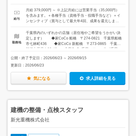
高の空間をつくるからこその、役割分担★中規模・大規模
での経験のある方＜特に歓迎するポテンシャル・経験＞・
案件：ご契約前後から専任の「施工管理担当」と密に連
目標達成に向けて自発的に行動できる方・何かしらの顧客
月給 379,000円 ～ ※上記月給には営業手当（35,000円）
携。現場管理はプロにバトンタッチしますが、お客様の想
折衝経験（営業、アパレル、飲食などの接客・サービス
を含みます。＋各種手当（資格手当・役職手当など）＋イ
給与
いを一番知っている営業として、最後まで投げやりにせず
業）がある方※「これまでは個人の売上が評価に直結しな
ンセンティブ（賞与として最大年4回、成果を還元しま
進捗を見守ります。★小規模のスピード案件：小規模な工
かった」「もっと裁量を持って働きたかった」という方、
す）※経験や能力などを考慮のうえ、決定いたします。入
事（数日で終わるものなど）は、あなた自身が進捗確認な
大歓迎です。＜こんな方にピッタリです＞・お客様と関わ
社1年目は前職給与保証します（規定あり）。＜年収例＞
千葉県内のいずれかの店舗（居住地やご希望をうかがい決
どの現場管理まで一貫してプロデュース！全体を見通すマ
ることが好きな方・仕事とプライベートどちらも充実させ
年収513万円／入社1年目 29歳年収840万円／入社7年目 31
定します） ◆家CoCo 船橋 〒274-0821 千葉県船橋
ルチなスキルが早くから身につきます。★現場を支えるの
たい方・頑張りがちゃんと評価される職場で働きたい方★
勤務地
歳年収1,100万円／入社6年目 38歳
市七林町436 ◆家CoCo 新船橋 〒273-0865 千葉県
は、長年信頼を培ってきた専属の職人たち当社の職人さん
接客業やサービス業などの経験がある方は活かせます！ア
船橋市夏見4-23-40 ◆家CoCo千葉／リフォラボ千葉
は、長年のお付き合いがある「気心の知れたプロ」ばか
パレル業、飲食業から転職した先輩もいます。★リフォー
〒284-0016 千葉県四街道市もねの里1-2-18 ◆家
り。「未経験の営業だから」と無下にされることは一切あ
公開・終了予定日：
2026/06/23
～
2026/09/15
ム業界で施工管理として働いていた方も、経験を活かして
CoCo 八千代 〒276-0046 千葉県八千代市大和田新田
りません。むしろ、現場の知識を優しく教えてくれる心強
キャリアチェンジできる環境です。
更新日：
2026/06/23
103-34 ◆家CoCo Bay幕張／リフォラボBay幕張 〒
い味方です。＜入社後は…＞ゼロから「選ばれるプロ」へ
261-0013 千葉県千葉市美浜区打瀬2-11 パティオス6番
育てる環境があります。住宅や建築の知識はゼロからでも
街 ◆家CoCo 成田／リフォラボ成田 〒286-0048 千
気になる
求人詳細を見る
大丈夫。まずは先輩の商談に同行し、ヒアリングのコツや
葉県成田市公津の杜1-27-1（TOTO成田ショールーム
提案の組み立て方を現場で学びます。新商品の設備など、
前） ◆家CoCo 松戸／リフォラボ松戸 〒270-2214
学ぶべきことは確かに多いですが、それはすべてあなたの
千葉県松戸市松飛台392-12 ◆家CoCo 柏の葉／リフォ
「一生モノの武器（専門知識）」になります。未経験スタ
ラボ柏の葉（2026年夏オープン） 〒277-0872 千葉県
ートの先輩が多いからこそ、つまずくポイントを理解した
柏市十余二409-63 ◆リフォラボ船橋 〒274-0077
手厚いフォローが自慢です。＜慣れてきたら…＞成果をし
建機の整備・点検スタッフ
千葉県船橋市薬円台2-23-7 ★車通勤OK（駐車場完備）
っかり評価する制度が整っており、年功序列ではなく早い
段階での昇進・昇給も可能です。入社3年でチームリーダ
新光重機株式会社
ー、入社5年で店長への昇格実績もあります。＜キャリア
パス＞当社は住宅建築に関わる5事業を展開しています。
さまざまな業種と職種があるため、社内でのキャリアチェ