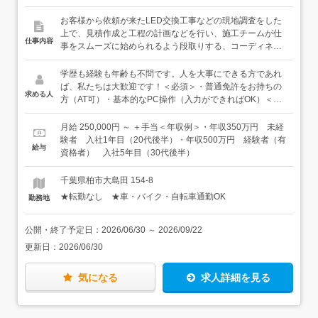
お客様から依頼が来たLED交換工事などの現地調査をした
上で、見積作成と工程の計画などを行い、施工チームが仕
仕事内容
事をスムーズに始められるよう段取りする、コーディネー
ターのような役割をお任せします。＜仕事の流れ＞●顧客
から依頼（「小学校の校舎の蛍光灯をLED照明に交換した
学歴も経験も年齢も不問です。人を大事にできる方であれ
いので見積をお願いします」というような依頼が来ます）
ば、私たちは大歓迎です！＜必須＞・普通免許をお持ちの
求める人
↓●営業でチームを組んで現地調査（校舎全体で蛍光灯が何
方（AT可）・基本的なPC操作（入力ができればOK）＜歓
本ついているなど、竣工図ではわからない現地の情報を収
迎＞・仲間と一緒に仕事するのが好きな方・「商品を売
集します） ↓●調査結果をもとにチームで見積を作成して顧
る」というより、人の役に立つ仕事をしたいという方★社
月給 250,000円 ～ ＋手当＜年収例＞・年収350万円 未経
客へ ↓●顧客から施工の正式依頼↓ ●工事前現地調査（施工
内の仲間とも、お客様とも信頼関係があるから、多少口下
験者 入社1年目（20代後半）・年収500万円 経験者（有
給与
場所の天高を測ったりして、実際に施工する仲間が脚立な
手だって活躍できるのが当社のルート営業。人に誠実に接
資格者） 入社5年目（30代後半）
どを立てるときに困らないように現地の調査を行います）
することができる方の言葉であれば、伝えるべきことはち
↓●資材などの手配（資材の荷積みなどは施工部と管理部の
ゃんと伝わりますし、社員みんなでそれぞれの個性を尊重
千葉県柏市大島田 154-8
連携プレーで。すごく仕事しやすい環境です） ↓●段取り
しているので、心地よく仕事して、活躍していただけると
★転勤なし ★車・バイク・自転車通勤OK
勤務地
（施工チームがスムーズに仕事できるように、施工対象の
思います。
学校の時間割などを見て「この時間帯なら施工を入れられ
る」というように考えていきます。一見、面倒そうに見え
公開・終了予定日：
2026/06/30
～
2026/09/22
て、実はこの仕事がとても楽しかったりします。仲間がや
更新日：
2026/06/30
りやすいように、みんなで連携していく大切な工程です）
↓●あとは施工チームにバトンタッチ（施工現場の管理は職
長が行います）＜入社後は…＞先輩とチームを組んで、一
気になる
求人詳細を見る
歩一歩仕事に慣れていっていただけます。何でも聞ける、
でもお互いを尊重しながら必要以上に干渉しない、でも仲
は良い。そんな雰囲気で、居心地は抜群だと思います。ま