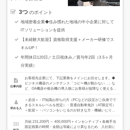
3つ
のポイント
地域密着企業◆住み慣れた地域の中小企業に対して
ITソリューションを提供
【未経験大歓迎】資格取得支援＋メーカー研修でス
キルUP！
年間休日120日／土日祝休み／賞与年2回（3.5ヶ月
分実績）
お客様先企業にて、下記業務をメインにお任せします。◆
ビジネス機器のメンテナンス「コピー機が動かない…」な
仕事内容
ど、OA機器や複合機の導入後にお客様が故障なく使えるよ
う予防点検・メンテナンス業務◆ITソリューションPC・サ
ーバーのセットアップからLAN設定等、お客様のご要望に
＜必須＞・IT知識お持ちの方（PCなどの設定がご自身でで
応じたITソリューションの提供お客様に確かな品質をお届
きるスキルレベルを想定）・普通自動車免許（AT限定可）
求める人
けするために、各メーカーが行っている資格試験に合格を
＜歓迎＞・パソコンをいじるのが好きな方・機械いじりが
しないと「対象メーカーの機器が動かせない」という特徴
好きな方・手先を動かす仕事に興味がある方・コミュニケ
があります。入社後は先輩に同行し現場でのお手伝いをし
ーションを取ることが好きな方・ITパスポートをお持ちの
月給 231,200円 ～ 400,000円＋インセンティブ＋各種手当
ながら、各メーカーの資格試験を目指していただきます。
方営業職にも興味はあったけど「機械いじりが好き」とい
固定残業の時間・金額は等級により異なるため、入社前に
給与