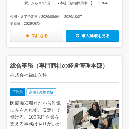
3年目500万円／入社5年目600万円／入社8年目
駅」から車で5分 ●本社【積極採用中！】 〒264-
けていけば大丈夫です。「まずは覚えることに集中する」
0004 千葉県千葉市若葉区千城台西1-11-1 JR「千葉
期間がしっかり用意されています。ひとり立ちまでに3年
駅」から車で20分 千葉都市モノレール「千城台北駅」か
程度かかると想定しています。焦らず着実に成長していき
公開・終了予定日：
2026/08/04
～
2026/10/27
ら徒歩4分 ●柏営業所（在宅ケア事業部併設） 〒277-
ましょう。＜一緒に働くメンバーは…＞社員の8割以上
更新日：
2026/08/04
0832 千葉県柏市北柏3-1-8 染谷ビル1F JR常磐線「北
が、業界・職種未経験で始めました。20代～40代を中心と
柏駅」から徒歩2分 ●鴨川営業所 〒296-0041 千葉
した活気のある雰囲気です。日中は各々外出していること
県鴨川市東町483-1 JR「安房鴨川駅」から車で10分
が多いですが、帰社した際には「あそこのラーメン美味し
気になる
求人詳細を見る
JR「安房鴨川駅」よりバス「亀田病院行き」で「亀田病
かったよ」「今度○○病院に行くんだけど、近くでおすすめ
院」下車、徒歩13分 ●東京営業所（在宅ケア事業部併
の店はある？」なんて雑談で盛り上がることも。
設） 〒143-0006 東京都大田区平和島6-1-1 センター
ビル315号室、415号室 東京モノレール「流通センター
駅」から徒歩1分 ●横浜営業所 〒225-0013 神奈川
総合事務（専門商社の経営管理本部）
県横浜市青葉区荏田町488-12 プラザ池尻1 106号室
東急田園都市線「江田駅」から徒歩5分 ※社用車を一
株式会社福山医科
人一台支給しています。基本的に、社用車での通勤です。
正社員
業種未経験歓迎
医療機器商社だから景気
に左右されず、安定して
働ける。100億円企業を
支える事務はやりがいが