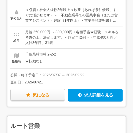
説明書・契約書類の作成補助、決済準備、進捗・スケジュ
ール管理）・来店・顧客対応・受付（ご来店・電話・メー
＜必須＞社会人経験2年以上＜歓迎（あれば条件優遇、す
ル対応、お問い合わせの一次受け）・ポータル・物件登
ぐに活かせます）＞・不動産業界での営業事務（または営
求める人
録・広告管理（ポータルサイトへの物件登録、画像・原稿
業アシスタント）経験（1年以上）・重要事項説明書もし
作成、掲載・反応の管理）★営業メンバーがお客様への提
くは契約書類の作成補助の経験・「宅地建物取引士」資格
案・商談に集中できるよう、事務まわりを巻き取り、サポ
※お持ちでない方は、入社後、原則取得していただきま
月給 250,000円 ～ 300,000円＋各種手当★経験・スキルを
ートする役割をお任せします。★一緒に働く事務スタッフ
す。現在勉強中の方も大歓迎です！・業務フローの改善や
考慮の上、決定します。＜想定年収例＞・年収400万円／
給与
は1名。入社後は、早い段階で慣れていただけるよう、一
ITツールの導入、活用に取り組んだ経験◆当社のバリュ
入社3年目、31歳
緒に働くスタッフがしっかりフォローします。
ー、ビジョンを「いいな」と思っていただける方、大歓迎
です◆バリュー：Bring Happy to Gain Money（まずは相手
千葉県柏市柏 2-2-2
に幸せを与えて、その対価としてお金を稼ごう。）Be The
★転勤なし
勤務地
Pro（プロとして最高のサービス、ディールをして、全方
位から頼られる存在になろう。）Better Every Day（昨日
より今日、今日より明日。少しでもいい、毎日前進しよ
公開・終了予定日：
2026/07/07
～
2026/09/29
う。）ビジョン：最も身近で、最も誠実で、最もプロフェ
更新日：
2026/07/21
ッショナルな不動産会社になる※バリュー、ビジョンの詳
細は、ぜひHPでもご覧ください（求人下部にリンクあり）
気になる
求人詳細を見る
ルート営業