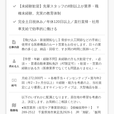
【未経験歓迎】先輩スタッフの8割以上が業界・職
種未経験。充実の教育体制
完全土日祝休み／年休120日以上／直行直帰・社用
車支給で効率的に働ける
【飛び込み・新規開拓なし】骨折や人工関節などの手術に
使用する医療機器のルート営業をお任せします。日々の業
仕事内容
務の多くは、納品・回収で、すき間の時間に医師へヒアリ
ングを行います。＜具体的には＞●定期訪問、ヒアリン
グ ・訪問や問い合わせで担当の病院、医師からの依頼内
【学歴・年齢・経験不問】未経験の方も大歓迎です。＜必
容を把握 ・手術の内容や時期を医師と打ち合わせし、必
須＞・普通自動車運転免許（AT限定可）＜歓迎＞・営業の
求める人
要な医療機器をヒアリング・提案●調達 ・手術に必要な
経験がある方（医療業界でなくても問題ありません）＜こ
医療機器をメーカーに発注、貸出依頼●検品 ・依頼した
んな人に向いています＞・需要がなくならない業界で働き
医療機器に間違いがないか、丁寧にチェック●納品 ・医
たい方・コツコツ取り組むことが好きな方
月給 272,000円 ～ ＋各種手当＋インセンティブ＋賞与年2
療機器を病院へ配送・納品●回収 ・手術終了後、翌日に
回（年2～3ヶ月分以上）※経験・能力を考慮の上、当社規
給与
医療機器の回収●返却 ・病院から回収した医療機器をメ
定により優遇します※インセンティブは、大型備品を販売
ーカーへ発送し返却 ＜安心の教育体制＞入社後すぐに、
した場合につきます◎想定年収408万円（賞与3ヶ月分が支
一人で病院を任せることはありません。1年目は先輩社員
給された場合）＜独り立ち後は月給30万2,000円以上＞1年
以下のいずれかに配属となります。居住地や希望を考慮の
に同行し、納品・回収を通じて仕事の流れを覚えるところ
に1度、3ステップの研修を1つずつクリアするごとに、営
上、決定します。お気軽にご相談ください。
からスタートします。・医療機器の名前や用途を覚える・
業能力手当を月1万円ずつ追加。3ステップ後は手当3万
●旭営業所（在宅ケア事業部併設）【積極採用中！】 〒
納品・回収の手順に慣れる・先輩が医師とどう話している
円・月給30万2,000円以上です。【年収例】450万円／入社
勤務地
289-2512 千葉県旭市東足洗2926-1 JR「旭駅」「飯岡
かを見て学ぶ知識や経験は、すべて現場で少しずつ身につ