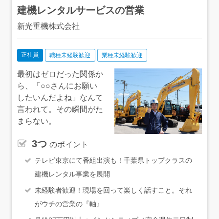
木更津営業所：JR内房線「木更津駅」より車で5分 ◇野
建機レンタルサービスの営業
田営業所：東武アーバンパークライン「川間駅」より徒歩
で15分 ◇成田営業所：JR成田線「成田駅」より車で14
新光重機株式会社
分 ◇八千代営業所：東葉高速線「村上駅」より車で9
分 ◇柏営業所：東武アーバンパークライン「逆井駅」よ
り車で7分 ◇松戸営業所：JR武蔵野線「東松戸駅」より
車で5分 ◇茂原営業所：JR外房線「茂原駅」より車で15
正社員
職種未経験歓迎
業種未経験歓迎
分 ◇館山営業所：JR内房線「九重駅」より車で4分 ※
いずれも車通勤可
最初はゼロだった関係か
ら、「○○さんにお願い
したいんだよね」なんて
言われて。その瞬間がた
まらない。
3つ
のポイント
テレビ東京にて番組出演も！千葉県トップクラスの
建機レンタル事業を展開
未経験者歓迎！現場を回って楽しく話すこと。それ
がウチの営業の『軸』