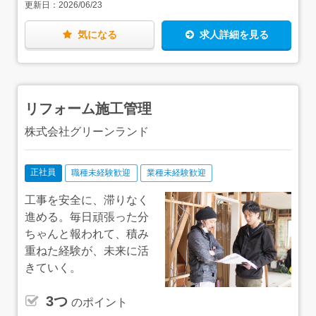
更新日：
2026/06/23
街道I.Cより車で1分 ・「ランド・ガーデン八千代」
ていただきます。お庭のデザインがはじめてでも、研修を
〒276-0046 千葉県八千代市大和田新田103-34 アクセ
しっかり行いますので安心してください。CADの使い方や
ス：東葉高速鉄道「八千代緑が丘駅」より徒歩17分
見積書の作成も実務を通してお教えします。＜慣れてきた
気になる
求人詳細を見る
ら…＞少しずつ業務に慣れていただき、3ヶ月程度でお客
様の対応もお願いする予定です。何かあれば先輩社員がフ
ォローします。★エリアは千葉県北西部（柏市・流山市・
我孫子市・野田市など）です。新築とリフォームの割合は
2:8です。★全体では20～30代を中心に男女とも活躍して
リフォーム施工管理
います！「ランド・ガーデン柏の葉」は2026年夏オープン
の新店のため、先輩社員と2名体制になります。
株式会社グリーンランド
正社員
職種未経験歓迎
業種未経験歓迎
工事を安全に、滞りなく
進める。毎日頑張った分
ちゃんと報われて、積み
重ねた経験が、未来に活
きていく。
3つ
のポイント