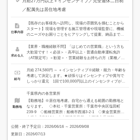
月給27万円以上＋インセンティブ／完全週休二日制
／配属先は居住地考慮
【既存のお客様先へ訪問し、現場の雰囲気を掴むことから
スタート】現場を管理する施工管理者や現場監督に、機械
仕事内容
のニーズやお困りごとをヒアリングして提案、納品までを
担当します。お客様の紹介で問い合わせをいただくことも
あります。◆万全の体制で未経験スタートもサポート◆商
【業界・職種経験不問】「はじめての営業職」という方も
品知識を身につけるための勉強会も充実しており、業界知
大歓迎です！＜必須＞・高卒以上・普通自動車運転免許
求める人
識もイチから学ぶことができます。お客様先への訪問も
（AT限定可）＜歓迎＞・営業経験をお持ちの方（業種／年
「まずは先輩と一緒」が基本。実際の工事現場にご訪問す
数不問）
ることが多いため、スケールの大きさに最初は驚くことも
月給 274,580円 ～ ＋インセンティブ※経験・能力・年齢を
あると思いますが、仕事に慣れてくると、そのスケールの
考慮して決定します。★頑張りはインセンティブや賞与で
給与
大きさが自身のやりがいや誇りにもつながっていくと思い
しっかり還元 1回で100,000円以上のインセンティブが付
ます。【ゆくゆくは…】新規のお客様のもとへの訪問もお
くことも！
任せしたいと思っています。ハードルが高く感じるかもし
千葉県内の各営業所
れませんが、工事現場という需要がある場所に行くので、
【勤務地】※居住地考慮。自宅から通える範囲の勤務地と
明確なターゲットがいるやりやすさがあります。
なります。 ◇本社・千葉営業所：千葉市中央区塩田町
勤務地
239-9 ◇船橋営業所：船橋市西浦3-2-1 ◇東金営業所：
山武市成東2124 ◇木更津営業所：木更津市長須賀
1771 ◇野田営業所：野田市中里90-2 ◇成田営業所：成
公開・終了予定日：
2026/06/16
～
2026/09/08
田市十余三30-17 ◇八千代営業所：八千代市下高野511
更新日：
2026/07/13
◇柏営業所：柏市風早1-5-5 風早工業団地内 ◇松戸営業
所：松戸市松飛台419 松飛台工業団地内 ◇茂原営業所：