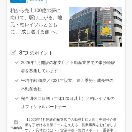
る環境です。
柏から売上100億の夢に
向けて、駆け上がる。地
元・柏レイソルととも
に、“成し遂げる側”へ。
3つ
のポイント
2026年4月開設の柏支店／不動産業界での事務経験
者を募集しています！
平均年齢36歳／2021年設立。豊四季発・成長中の
不動産会社
完全週休二日制（年休120日以上）／柏レイソルの
オフィシャルパートナー
【2026年4月開設の柏支店での勤務】個人向け売買仲介事
業を手がける営業チームを支える、営業事務をお任せしま
仕事内容
す。＜具体的には＞・営業事務・契約サポート（重要事項