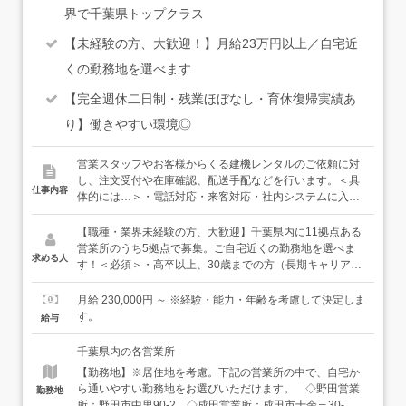
界で千葉県トップクラス
【未経験の方、大歓迎！】月給23万円以上／自宅近
くの勤務地を選べます
【完全週休二日制・残業ほぼなし・育休復帰実績あ
り】働きやすい環境◎
営業スタッフやお客様からくる建機レンタルのご依頼に対
し、注文受付や在庫確認、配送手配などを行います。＜具
仕事内容
体的には…＞・電話対応・来客対応・社内システムに入
力・返却された建機の管理・書類の整理・請求書作成 な
ど＜入社後は…＞まずは社内研修で、建機の種類について
【職種・業界未経験の方、大歓迎】千葉県内に11拠点ある
学んでいただきます。その後は、各営業所の先輩につい
営業所のうち5拠点で募集。ご自宅近くの勤務地を選べま
求める人
て、実際の業務を覚えていっていただきます。建機の種類
す！＜必須＞・高卒以上、30歳までの方（長期キャリア形
が多いので「覚えられるかな…」と不安に思うこともある
成のため）・基本的なPCスキルをお持ちの方（入力ができ
かもしれませんが、みんなその気持ちがわかるから、丁寧
ればOK！）＜歓迎＞・仕事もプライベートも両立したい
月給 230,000円 ～ ※経験・能力・年齢を考慮して決定しま
にサポートしていきますし、焦らなくて大丈夫。じっくり
方・落ち着いた環境で腰を据えて仕事したい方・言われた
す。
給与
仕事に慣れていってください。★（滅多にないですが）手
ことをただ繰り返すより、みんなできちんと考えて仕事し
配がうまくいかないときやトラブル時などは営業スタッフ
たいという方
千葉県内の各営業所
がしっかり表に立って守ってくれるし、いつも全拠点のフ
【勤務地】※居住地を考慮。下記の営業所の中で、自宅か
ロント事務で連携して助け合っていますし、働きやすい環
ら通いやすい勤務地をお選びいただけます。 ◇野田営業
勤務地
境を本社がしっかり考え続けていますし、本当に何も心配
所：野田市中里90-2 ◇成田営業所：成田市十余三30-