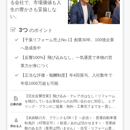
る会社で、市場価値も人
生の豊かさも妥協しな
い。
3つ
のポイント
【千葉リフォーム売上No.1】創業30年、100億企業
へ急成長中
【反響100%】飛び込みなし。一気通貫で本物の営
業力が身につく
【正当な評価・報酬制度】年4回賞与。入社数年で
年収1000万超も可能
【完全反響営業】飛び込み・テレアポはなし！リフォーム
を検討しているお客様からのお問い合わせに対応し、ヒア
仕事内容
リング・プランのご提案・契約・工事完了までを一貫して
サポートする仕事です。＜仕事の流れ＞お客様からお問い
合わせ↓ご要望・お困りごとのヒアリング↓プランのご提
【未経験の方、ブランクもOK！】＜必須＞・普通自動車運
案・見積書の作成↓ご契約・資材発注・各種手続き↓工事中
転免許（AT限定可）＜歓迎／あれば活かせます＞・営業経
求める人
の進捗確認・お引き渡し・アフターフォロー★チームで最
験のある方（業界は問いません）・住宅・リフォーム業界