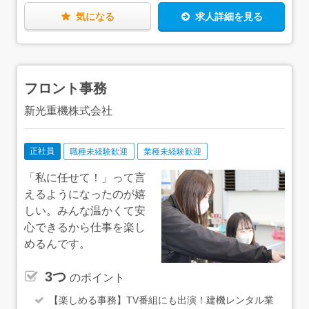
長生郡長生村七井土2000-3 ◇館山営業所：千葉県館山市
気になる
求人詳細を見る
薗56 【アクセス】 ◇本社・千葉営業所：JR内房線
「浜野駅」より徒歩16分 ◇船橋営業所：JR京葉線「二俣
新町駅」より徒歩10分 ◇東金営業所：JR東金線・総武本
線「成東駅」より車で5分 ◇木更津営業所：JR内房線
「木更津駅」より車で5分 ◇野田営業所：東武アーバン
フロント事務
パークライン「川間駅」より徒歩で15分 ◇成田営業所：
JR成田線「成田駅」より車で14分 ◇八千代営業所：東葉
新光重機株式会社
高速線「村上駅」より車で9分 ◇柏営業所：東武アーバ
ンパークライン「逆井駅」より車で7分 ◇松戸営業所：
JR武蔵野線「東松戸駅」より車で5分 ◇茂原営業所：JR
外房線「茂原駅」より車で15分 ◇館山営業所：JR内房線
正社員
職種未経験歓迎
業種未経験歓迎
「九重駅」より車で4分 ※いずれも車通勤可
「私に任せて！」って言
えるようになったのが嬉
しい。みんな温かくて安
心できるから仕事を楽し
めるんです。
3つ
のポイント
【楽しめる事務】TV番組にも出演！建機レンタル業