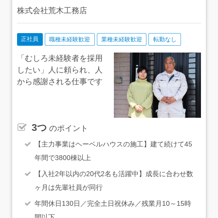
株式会社荒木工務店
正社員
職種未経験歓迎
業種未経験歓迎
転勤なし
「むしろ未経験者を採用
したい」人に頼られ、人
から感謝される仕事です
3つ
のポイント
【主力事業はヘーベルハウスの施工】建て続けて45
年間で3800棟以上
【入社2年以内の20代2名も活躍中】成長に合わせ数
ヶ月は先輩社員が同行
年間休日130日／完全土日祝休み／残業月10～15時
間以下