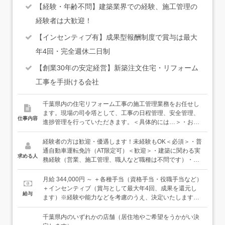
【経験・年齢不問】建築業界での経験、施工管理の
経験者は大歓迎！
【インセンティブ有】成果型報酬制度で賞与は最大
年4回・完全週休二日制
【創業30年の安定経営】新築注文住宅・リフォーム
工事を手掛ける会社
千葉県内の住宅リフォーム工事の施工管理業務をお任せし
ます。現場の司令塔として、工事の日程管理、安全管理、
仕事内容
進捗管理を行っていただきます。＜具体的には…＞・お客
様や社内のスタッフ、職人との打ち合わせ・工事の日程管
理、安全管理、進捗管理・資材発注・お客様への引き渡し
経験者の方は歓迎・優遇します！未経験もOK＜必須＞・普
など＜入社したら…＞最初は、先輩社員に同行し、仕事の
通自動車運転免許（AT限定可）＜歓迎＞・建築に関わる実
求める人
流れを覚えていただきます。営業や職人、協力会社、商社
務経験（営業、施工管理、職人など職種は不問です）・施
などと連携しながら工事を進行していきます。みんな穏や
工管理の実務経験＜こんな方に向いています＞・建築に興
かで、経験と知識が豊富な人が多いです。新しいことも勉
味がある方・建築業界経験を活かして、長く続けていきた
月給 344,000円 ～ ＋各種手当（資格手当・役職手当など）
強しながら、少しずつ仕事に慣れていっていただけます
い方・収入アップを目指している方★建築施工管理技士な
＋インセンティブ（賞与として最大年4回、成果を還元し
給与
よ。＜キャリアパス＞施工管理を続けていくことはもちろ
ど資格をお持ちの方は資格手当もあります。もちろん、入
ます）※経験や能力などを考慮のうえ、決定いたします。
ん、将来的には、営業職、設計職、育成・マネジメント職
社後に取得も可能です。
＜年収例＞680万円／入社3年目、37歳850万円／入社9年
などへのキャリアチェンジも可能です。実際に、施工管理
目、45歳
千葉県内のいずれかの店舗（居住地やご希望をうかがい決
から設計職へチャレンジして活躍している先輩社員もいま