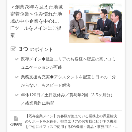
＜創業78年を迎えた地域
密着企業＞住み慣れた地
域の中小企業を中心に、
ITツールをメインにご提
案
3つ
のポイント
既存メイン◆担当エリアのお客様へ密度の高いコミ
ュニケーションが可能
業務支援も充実◆アシスタントを配置し日々の「分
からない」もスピード解決
年休120日／土日祝休み／賞与年2回（3.5ヶ月分）
／残業月約11時間
【既存企業メイン】お客様が抱えている業務上の課題解決
のサポートをお任せ。担当エリアのお客様にビジネス機器
仕事内容
を中心にオフィスで使用するOA機器・備品・事務用品・通