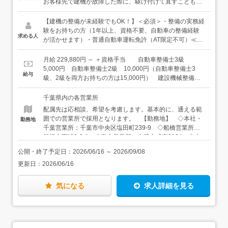
お客様先で建機が故障した際に、駆け付けて直すこともあ
ります。◆◇ワクワクする毎日！取り扱う機械の種類は
400種2万台◇◆油圧ショベル、解体機、ブルドーザー、キ
【建機の整備が未経験でもOK！】＜必須＞・整備の実務経
ャリアダンプ、ユニックなどの車両、道路用機械、コンプ
験をお持ちの方（1年以上、資格不要、自動車の整備経験
求める人
レッサー、発電機、草刈機など…これらはごく一部にすぎ
が活かせます）・普通自動車運転免許（AT限定不可）≪以
ません。腕がスライドするユンボや濡れた路面でも使える
下のような方は大歓迎です！≫・建機に興味関心がある方
搭乗式掃除機など、珍しい機械もたくさんあります。入社
★自動車や建機の整備経験はないが、工具を使った点検・
月給 229,880円 ～ ＋資格手当 自動車整備士3級
後は、当社の数ある商品についてまずは知識をつけていき
整備業務を行ったことがあるという方も対象です。お気軽
5,000円 自動車整備士2級 10,000円（自動車整備士3
給与
ましょう。1台20tもある建機ですから、操作から学んでい
にご相談ください。
級、2級を両方お持ちの方は15,000円） 建設機械整備士1
かないといけません。色々なメーカーさんに来てもらって
級、2級 10,000円（建設機械整備士1級、2級を両方お持
質問タイムを取るなど、勉強会も行っています。
ちの方は20,000円） 油圧調整士2級 10,000円
千葉県内の各営業所
配属先は応相談、希望を考慮します。基本的に、通える範
囲での営業所で採用となります。 【勤務地】 ◇本社・
勤務地
千葉営業所：千葉市中央区塩田町239-9 ◇船橋営業所：
船橋市西浦3-2-1 ◇東金営業所：山武市成東2124 ◇木
更津営業所：木更津市長須賀1771 ◇野田営業所：野田市
公開・終了予定日：
2026/06/16
～
2026/09/08
中里90-2 ◇成田営業所：成田市十余三30-17 ◇八千代
更新日：
2026/06/16
営業所：八千代市下高野511 ◇柏営業所：柏市風早1-5-5
風早工業団地内 ◇松戸営業所：松戸市松飛台419 松飛台
工業団地内 ◇茂原営業所：長生郡長生村七井土2000-3
気になる
求人詳細を見る
◇館山営業所：千葉県館山市薗56 【アクセス】 ◇本
社・千葉営業所：JR内房線「浜野駅」より徒歩16分 ◇船
橋営業所：JR京葉線「二俣新町駅」より徒歩10分 ◇東金
営業所：JR東金線・総武本線「成東駅」より車で5分 ◇