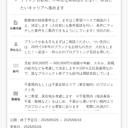
たいキャリアへ進めます
勤務地や技術要件など、まずはご希望ベースで相談のう
え、決定します（入社前にも案件面談を行い、条件にマッ
仕事内容
チした案件をご案内できるようにしています）当社の社員
は、3分の2以上が勤続10年以上。持っているスキルを活か
しつつ、広げていく・深めていく・新しい領域にチャレン
ブランクがある方もまずはご相談ください。つい先日に
ジできる環境が整っているから、同じ会社で長く働いてい
は、20代で1年半のブランクをお持ちの方が、入社をしま
求める人
くことが可能です。具体的には…◆システムの設計・開発
した！＜必須＞・何らかのプログラミング言語を用いた開
業務・クラウドサービス、Webアプリなど多種多様な案件
発の実務経験（1年以上）＜こんな方に向いています＞・
進行中。・省庁、自治体、メガバンク、大手SIerなど20年
納得のいく案件でスキルを伸ばしていきたい方・穏やかな
月給 300,000円 ～ 600,000円※経験や年齢、スキル、前職
の実績で、余計な会社を経由しません。・営業担当に指名
雰囲気の会社で働きたい方
の給与などを考慮して決定します※100％正社員雇用なの
給与
で入る非公開案件含む、週2,000件超の豊富な案件から参
で、急なプロジェクト終了でも給与は満額支給しています
画案件を相談できます。◆ポジション・担当フェーズは、
＜社員の年収例＞26歳（経験3年程度）／年収386万円35
お持ちのスキル経験やご希望に応じてお任せします。・要
歳（経験10年程度）／年収525万円42歳（経験20年程度）
千葉県内もしくは千葉近郊エリア（東京都内）のプロジェ
件定義や上流工程の経験が豊富な方には、プロジェクト企
／年収710万円
クト先
画段階からお手伝いするポジションもあります。◆海浜幕
※ご希望、居住地を考慮します ※千葉県内（海浜幕張・
張（リモートあり）のプロジェクト例・メーカー基幹シス
勤務地
千葉・船橋など）をはじめ、千葉から通いやすい都内エリ
テム更改（C#、PHP）・Windows業務アプリ開発
アのプロジェクトも豊富にあります 実際に社員の7割
（.NET、JavaScript、Oracle）・官公庁向けシステムリプ
が千葉県在住と、通いやすい勤務地を求めて転職してきた
レース（Java／上流工程から担当）◆実績のある開発環境
エンジニアが多く活躍しています ●受託案件へのアサ
【言語】C#.NET、Java、PHP、JavaScript、TypeScript、
公開・終了予定日：
2026/05/26
～
2026/08/18
インも可能です 本社や分室（大手町）勤務希望の方
Python、GO等【フレームワーク】Spring、Struts、
更新日：
2026/05/26
は、面接時にご相談ください ※いずれも駅より徒歩5