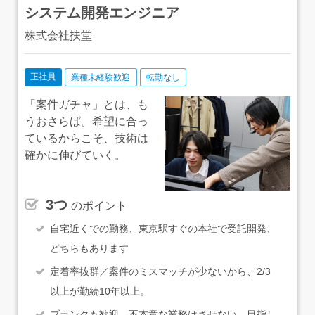
システム開発エンジニア
株式会社扶堂
正社員
業種未経験歓迎
転勤なし
「案件ガチャ」とは、も
うおさらば。希望に合っ
ているからこそ、技術は
確かに伸びていく。
3つ
のポイント
自宅近くでの勤務、東京駅すぐの本社で受託開発、
どちらもあります
定着率抜群／案件のミスマッチが少ないから、2/3
以上が勤続10年以上。
ブランクも歓迎。不本意な業務はさせない、目指し