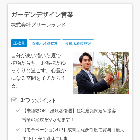
た、入社後に施工スタッフの仕事を体験する機会も設けて
います。こういう機会を通して、仲間の仕事の大変なとこ
ガーデンデザイン営業
ろや面白さを知り、お互いを尊重できるようになっていき
たいなと思っています。
株式会社グリーンランド
正社員
職種未経験歓迎
業種未経験歓迎
自分が思い描いた庭で、
植物が育ち、お客様がゆ
っくりと過ごす。心豊か
になる空間をイチから作
る。
3つ
のポイント
【未経験OK・経験者優遇】住宅建築関連や接客・
営業の経験を活かせます！
【モチベーションUP】成果型報酬制度で賞与は最大
年4回・完全週休二日制