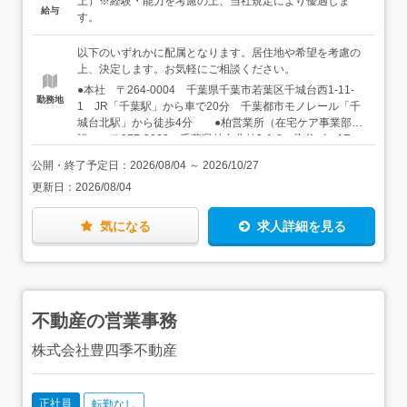
上）※経験・能力を考慮の上、当社規定により優遇しま
給与
を中心とした事務経験を活かしながら、将来的には対面で
での受電業務・通信販売やECサイトの電話注文受付・カス
す。
のお客様対応にも活躍の場を広げられる環境です。もちろ
タマーサポートやお客様相談窓口・店舗、ショールーム、
ん、すべてを一人で行うわけではありません。あなたのス
受付などでの接客経験・医療、介護、福祉業界でのお客様
以下のいずれかに配属となります。居住地や希望を考慮の
キルを活かせる仕事をメインにお任せしますので、安心し
対応・営業事務や一般事務での電話対応、データ入力＜こ
上、決定します。お気軽にご相談ください。
てスタートしてください！慣れていけば幅広い仕事に携わ
んな人に向いています＞・人の話を丁寧に聞くことができ
●本社 〒264-0004 千葉県千葉市若葉区千城台西1-11-
れるため、成長意欲が強い方は、さまざまな業務にチャレ
る方・電話でも対面でも、相手に合わせた落ち着いた対応
勤務地
1 JR「千葉駅」から車で20分 千葉都市モノレール「千
ンジできます！＜具体的には＞●電話受注・お客様対応・
ができる方・正確に情報を確認し、入力することが得意な
城台北駅」から徒歩4分 ●柏営業所（在宅ケア事業部併
在宅ケア用品を利用されている一般のお客様や病院スタッ
方・お客様の役に立つ仕事にやりがいを感じる方・将来的
設） 〒277-0832 千葉県柏市北柏3-1-8 染谷ビル1F
フからの電話注文受付・商品名、数量、配送先などの確
にさまざまなお客様対応へ仕事の幅を広げたい方・成長意
JR常磐線「北柏駅」から徒歩2分 ●鴨川営業所 〒296-
認・お問い合わせへの対応・注文内容の社内システムへの
欲が高く、新しい仕事にチャレンジすることが好きな方・
公開・終了予定日：
2026/08/04
～
2026/10/27
0041 千葉県鴨川市東町483-1 JR「安房鴨川駅」から車
入力・担当部署や配送担当者への連絡、引き継ぎ・注文内
複数の業務を並行して行うことが得意な方
更新日：
2026/08/04
で10分 JR「安房鴨川駅」よりバス「亀田病院行き」で
容や登録内容の確認※電話を受けながら、パソコンへ正確
「亀田病院」下車、徒歩13分 ●旭営業所（在宅ケア事
に情報を入力する業務です。●営業サポート・仕入れや売
業部併設） 〒289-2512 千葉県旭市東足洗2926-1
上の処理やデータ入力・取引先からの問い合わせ対応・取
気になる
求人詳細を見る
JR「旭駅」「飯岡駅」から車で5分 ●東京営業所（在宅
引先向けの請求書作成・メーカーとのやりとり●人事・総
ケア事業部併設） 〒143-0006 東京都大田区平和島6-1-
務・採用面接・求人広告の掲載管理・会社備品の発注や在
1 センタービル315号室、415号室 東京モノレール「流
庫管理●情報システムサポート・社内ネットワークインフ
通センター駅」から徒歩1分 ●横浜営業所 〒225-
ラ管理・スタッフへ貸与するパソコン、スマートフォンな
0013 神奈川県横浜市青葉区荏田町488-12 プラザ池
どのデバイス管理★コールセンター、電話受付、カスタマ
不動産の営業事務
尻1 106号室 東急田園都市線「江田駅」から徒歩5分
ーサポート、営業事務などの経験を活かせます。★まずは
電話受注とデータ入力を中心に担当し、慣れてきたら希望
株式会社豊四季不動産
や適性に応じて仕事の幅を広げていただきます。★ひとつ
でもあなたのスキルを活かせる業務があれば、ぜひ応募を
ご検討ください。最初からすべての仕事ができる必要はあ
正社員
転勤なし
りません。長く働く中で、少しずつ活躍の場を広げていけ