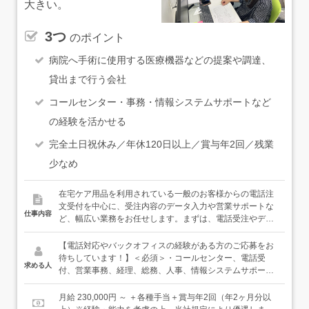
大きい。
3つ
のポイント
病院へ手術に使用する医療機器などの提案や調達、
貸出まで行う会社
コールセンター・事務・情報システムサポートなど
の経験を活かせる
完全土日祝休み／年休120日以上／賞与年2回／残業
少なめ
在宅ケア用品を利用されている一般のお客様からの電話注
文受付を中心に、受注内容のデータ入力や営業サポートな
仕事内容
ど、幅広い業務をお任せします。まずは、電話受注やデー
タ入力など、これまでの経験を活かせる仕事から担当して
いただきます。慣れてきたら、スキルなどに応じて、請求
【電話対応やバックオフィスの経験がある方のご応募をお
業務などの経理、人事・総務業務にもチャレンジしていけ
待ちしています！】＜必須＞・コールセンター、電話受
求める人
る環境です！また、人とお話をするのが好きという方は、
付、営業事務、経理、総務、人事、情報システムサポート
将来的には本人の希望や適性、会社の状況に応じて、在宅
のいずれかの業務経験がある方・基本的なパソコン操作が
ケア用品を取り扱う拠点、ショールームでの接客・商品案
できる方・電話を受けながら、内容を正確にパソコンへ入
月給 230,000円 ～ ＋各種手当＋賞与年2回（年2ヶ月分以
内などに携わることができる可能性もあります！電話対応
力できる方＜こんな経験が活かせます＞・コールセンター