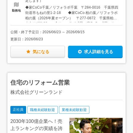
定します）
す！★会社全体で施工管理は11名。元ゼネコンや建築業界
◆家CoCo千葉／リフォラボ千葉 〒284-0016 千葉県四
の経験者が多く活躍しています！★現場は北西部を中心と
勤務地
街道市もねの里1-2-18 ◆家CoCo 柏の葉／リフォラボ
した千葉県内。配属は店舗所属ですが、現場はエリア内複
柏の葉（2026年夏オープン） 〒277-0872 千葉県柏市
数店舗をまたいで担当します。
十余二409-63 ◆リフォラボ成田／家CoCo 成田 〒
286-0048 千葉県成田市公津の杜1-27-1（TOTO成田ショ
公開・終了予定日：
2026/06/23
～
2026/09/15
ールーム前） ◆リフォラボ船橋 〒274-0077 千葉県
更新日：
2026/06/23
船橋市薬円台2-23-7 ◆リフォラボ松戸 〒270-2214
千葉県松戸市松飛台392-12 ◆家CoCo Bay幕張／リフ
ォラボ Bay幕張 〒261-0013 千葉県千葉市美浜区打瀬2-
気になる
求人詳細を見る
11 パティオス6番街 ◆家CoCo 船橋 〒274-0821 千
葉県船橋市七林町436 ◆家CoCo 八千代 〒276-
0046 千葉県八千代市大和田新田103-34 ◆家CoCo 新
船橋 〒273-0865 千葉県船橋市夏見4-23-40 ★車通
勤OK（駐車場完備）
住宅のリフォーム営業
株式会社グリーンランド
正社員
職種未経験歓迎
業種未経験歓迎
2030年100億企業へ！売
上ランキングの実績を誇