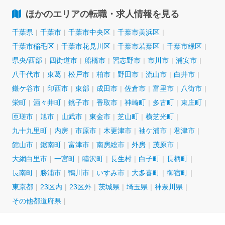
ほかのエリアの転職・求人情報を見る
千葉県
千葉市
千葉市中央区
千葉市美浜区
千葉市稲毛区
千葉市花見川区
千葉市若葉区
千葉市緑区
県央/西部
四街道市
船橋市
習志野市
市川市
浦安市
八千代市
東葛
松戸市
柏市
野田市
流山市
白井市
鎌ケ谷市
印西市
東部
成田市
佐倉市
富里市
八街市
栄町
酒々井町
銚子市
香取市
神崎町
多古町
東庄町
匝瑳市
旭市
山武市
東金市
芝山町
横芝光町
九十九里町
内房
市原市
木更津市
袖ケ浦市
君津市
館山市
鋸南町
富津市
南房総市
外房
茂原市
大網白里市
一宮町
睦沢町
長生村
白子町
長柄町
長南町
勝浦市
鴨川市
いすみ市
大多喜町
御宿町
東京都
23区内
23区外
茨城県
埼玉県
神奈川県
その他都道府県