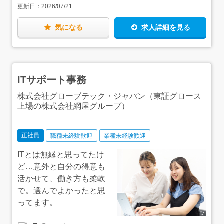
更新日：
2026/07/21
線「小川町駅」より徒歩1分 ・JR「秋葉原駅」より徒歩7
事など、一人ひとりの希望や意欲に応じて、キャリアを築
分 ・JR「神田駅」より徒歩8分
いていくことができます。★網屋とのグループ案件やセミ
ナーなどの研修制度も充実しています。自社やグループの
気になる
求人詳細を見る
仲間が多数在籍している案件も多いので、安心感のなかで
仕事ができます。
ITサポート事務
株式会社グローブテック・ジャパン（東証グロース
上場の株式会社網屋グループ）
正社員
職種未経験歓迎
業種未経験歓迎
ITとは無縁と思ってたけ
ど…意外と自分の得意も
活かせて、働き方も柔軟
で。選んでよかったと思
ってます。