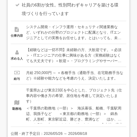
社員の6割が女性。性別問わずキャリアを築ける環
境づくりを行っています
システム開発・インフラ運用・セキュリティ関連業務な
ど、いずれかの分野のプロジェクトに配属となり、ITエン
仕事内容
ジニアとしての実務をお任せします。とはいっても、未経
験の方は、まずは研修も兼ねて知識不問で始められる業務
から入り、少しずつステップアップしていける環境です。
【経験などは一切不問】未経験の方、大歓迎です。＜必須
◆ステップ1：まずはサポート業務からスタート◆・PC設
＞・ITエンジニアの仕事に興味がある方（実務経験はなく
求める人
定やアカウント管理のサポート・システム運用に必要なデ
ても大丈夫です）＜歓迎＞・プログラミングやサーバーな
ータ入力、チェック・マニュアルの作成、更新・企業内で
どについて、学んだことがある方・ITエンジニアとしての
の問い合わせ一次対応など◆ステップ2：興味や適性に応
実務経験がある方（経験に応じて優遇いたします）★親会
月給 250,000円 ～ ＋各種手当（通勤手当、在宅勤務手当な
じて、専門分野の基礎を身につける◆＜インフラ領域＞・
社との連携により、充実の案件数、手厚い研修制度が強み
ど）※経験や能力などを考慮のうえ、決定いたします。
給与
サーバーの運用、保守サポート・ログ確認、障害の一次切
です。未経験の方も安心してご応募ください。
り分け・設定変更の補助＜セキュリティ領域（特に強みが
千葉県および東京23区を中心とした、プロジェクト先（仕
あります）＞・セキュリティ製品のログチェック・アラー
事内容や働き方の希望、居住地を考慮して決定いたしま
トの一次確認・不審アクセスの報告、エスカレーション★
す）
親会社・株式会社網屋の案件も多く、セキュリティエンジ
＜千葉県の勤務地（一部）＞ 海浜幕張、船橋、千葉駅周
勤務地
ニアとして力をつけていくには最適の環境です＜開発領域
辺、我孫子など ＜東京都の勤務地（一部）＞ 錦糸
＞・ツール開発のサポート・プログラム修正（既存コード
町、人形町、東京駅近辺、勝どき、豊洲など ほか、リ
の簡易修正）・テスト作業、動作検証◆ステップ3：意欲
モートOKのプロジェクトもございます。 ◆本社 東京
に応じて、さらなるチャレンジ◆「上流工程」とも呼ばれ
都千代田区神田須田町1丁目13番5号 藤野ビル5階 アクセ
る、設計や構築など、より専門的な仕事にチャレンジして
公開・終了予定日：
2026/05/26
～
2026/08/18
ス： ・丸の内線「淡路町駅」より徒歩1分 ・都営新宿
いくことができます。磨きたいスキルや挑戦してみたい仕