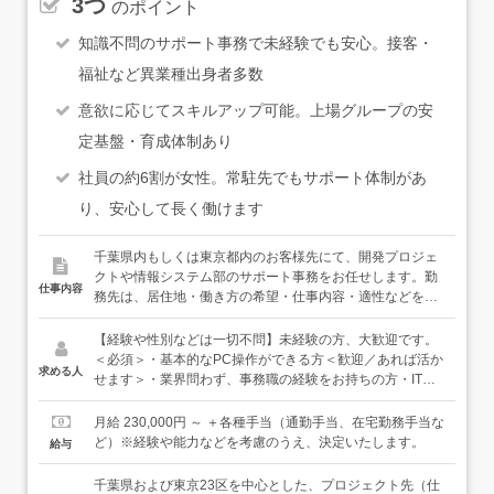
3つ
のポイント
知識不問のサポート事務で未経験でも安心。接客・
福祉など異業種出身者多数
意欲に応じてスキルアップ可能。上場グループの安
定基盤・育成体制あり
社員の約6割が女性。常駐先でもサポート体制があ
り、安心して長く働けます
千葉県内もしくは東京都内のお客様先にて、開発プロジェ
クトや情報システム部のサポート事務をお任せします。勤
仕事内容
務先は、居住地・働き方の希望・仕事内容・適性などを最
大限考慮のうえ、決定いたします。＜具体的には（業務の
例）＞・システム開発や移行プロジェクトの補助データチ
【経験や性別などは一切不問】未経験の方、大歓迎です。
ェック、テスト作業のサポート、マニュアルなどの更新・
＜必須＞・基本的なPC操作ができる方＜歓迎／あれば活か
求める人
作成補助など・情報システム部門の補助書類チェック・問
せます＞・業界問わず、事務職の経験をお持ちの方・IT業
い合わせ対応・PC初期設定サポートなど＜入社後は＞未経
界に興味のある方★当社はほとんどの社員が未経験スター
験の方は、育成体制が整っている案件に参画して、基礎知
トです。製造・福祉・アパレル業界や美容師など、出身業
月給 230,000円 ～ ＋各種手当（通勤手当、在宅勤務手当な
識や実務を学んでいただけます。親会社・網屋のセミナー
界もさまざまです。
ど）※経験や能力などを考慮のうえ、決定いたします。
給与
研修に参加する機会もありますし、網屋とのグループ案件
も多数あります。＜キャリアパス＞ITサポート事務として
千葉県および東京23区を中心とした、プロジェクト先（仕