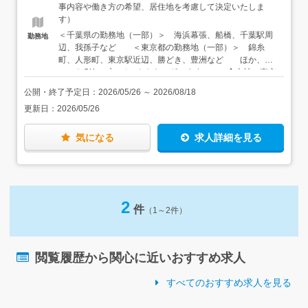
経験を積んでいき、もっと仕事の幅を広げたいと思えば、
事内容や働き方の希望、居住地を考慮して決定いたしま
新しい案件にチャレンジしたり、プログラミングやインフ
す）
ラなどの専門知識を学んで、エンジニアの道に進むことも
＜千葉県の勤務地（一部）＞ 海浜幕張、船橋、千葉駅周
勤務地
可能です。★仮に「この配属先、合わないかも…」と感じ
辺、我孫子など ＜東京都の勤務地（一部）＞ 錦糸
たら、リーダーや営業担当に気軽に相談できます。そのう
町、人形町、東京駅近辺、勝どき、豊洲など ほか、リ
えで、新しい配属先に異動することももちろん可能。一つ
モートOKのプロジェクトもございます。 ◆本社 東京
の会社で、豊富な選択肢から自分に合った職場を見つけら
都千代田区神田須田町1丁目13番5号 藤野ビル5階 アクセ
れるので、客先常駐型の仕事はメリットがたくさんあるん
公開・終了予定日：
2026/05/26
～
2026/08/18
ス： ・丸の内線「淡路町駅」より徒歩1分 ・都営新宿
ですよ。
更新日：
2026/05/26
線「小川町駅」より徒歩1分 ・JR「秋葉原駅」より徒歩7
分 ・JR「神田駅」より徒歩8分
気になる
求人詳細を見る
2
件
（1～2件）
閲覧履歴から関心に近いおすすめ求人
すべてのおすすめ求人を見る