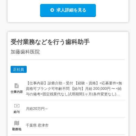
求人詳細を見る
受付業務などを行う歯科助手
加藤歯科医院
正社員
【仕事内容】診療介助・受付 【経験・資格】<応募要件>無
資格可ブランク可年齢不問 【給与】月給 200,000円 〜 <給
仕事内容
与の備考>固定残業代なし試用期間1ヶ月(条件変更なし)
【求人番号】391584 【勤務地】千葉県君津市八重原172-
151 【市区町村】君津市 【都道府県】千葉県 【最寄り駅】
月給20万円～
JR内房線 君津駅から車で9分 【雇用形態】正職員 【勤務
給与
時間】8:30～12:00/1...
千葉県 君津市
勤務地