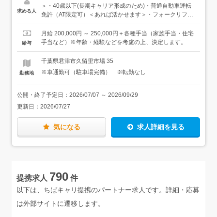
ナンス・試飲会やイベントへの同行＜冬（10〜4月）／酒
＞・40歳以下(長期キャリア形成のため)・普通自動車運転
求める人
造りの本番＞・米を運ぶ、タンクを動かすなどの仕込み補
免許（AT限定可）＜あれば活かせます＞・フォークリフト
佐・蔵や道具の洗浄・衛生管理（おいしい酒づくりに欠か
免許＜こんな方に向いています＞・コツコツ取り組むこと
せない、最も大切な工程のひとつです）★重いものを持つ
が得意な方・日本の文化を守ることに興味がある方・体を
月給 200,000円 ～ 250,000円＋各種手当（家族手当・住宅
場面もありますが、機械も活用するので、ご安心くださ
動かすことが好きな方
手当など）※年齢・経験などを考慮の上、決定します。
給与
い。＜ゆくゆくは＞ひとり立ちした先には、新商品やリキ
ュールの開発に携わったり、酒屋さんへの営業に出たり
千葉県君津市久留里市場 35
と、活躍の場が広がっていきます。自分の手掛けたお酒
※車通勤可（駐車場完備） ※転勤なし
勤務地
を、お客様が直売所で「うまい」と言って買っていってく
ださる喜びは、この仕事ならではのものです。
公開・終了予定日：
2026/07/07
～
2026/09/29
更新日：
2026/07/27
気になる
求人詳細を見る
790
提携求人
件
以下は、ちばキャリ提携のパートナー求人です。詳細・応募
は外部サイトに遷移します。