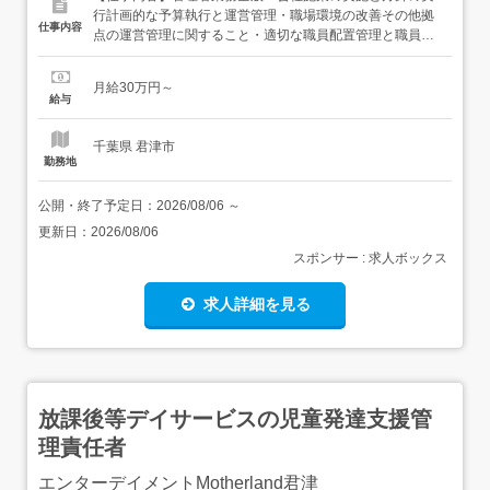
行計画的な予算執行と運営管理・職場環境の改善その他拠
仕事内容
点の運営管理に関すること・適切な職員配置管理と職員の
定着化・職員の採用・勤怠管理・育成行事・地域交流等の
実施・従業者の勤務・評価等の管理関係機関との連携・虐
月給30万円～
待防止や人権擁護に関する職員教育事業報告書等行政への
給与
提出・利用者の健康管理(健康診断等)・関係法令の遵守介
護給付費及び訓練...
千葉県 君津市
勤務地
公開・終了予定日：
2026/08/06
～
更新日：
2026/08/06
スポンサー : 求人ボックス
求人詳細を見る
放課後等デイサービスの児童発達支援管
理責任者
エンターデイメントMotherland君津