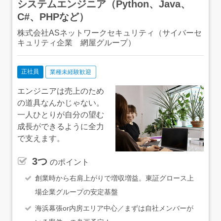
システムエンジニア（Python、Java、
C#、PHPなど）
株式会社ASネットワークセキュリティ（サイバーセ
キュリティ企業 網屋グループ）
正社員
業種未経験歓迎
エンジニアは売上のため
の道具なんかじゃない。
一人ひとりが自分の望む
成長ができるように全力
で支えます。
3つ
のポイント
創業時から右肩上がりで増収増益。東証グロース上
場企業グループの安定基盤
海浜幕張or内房エリア中心／まずは自社メンバーが