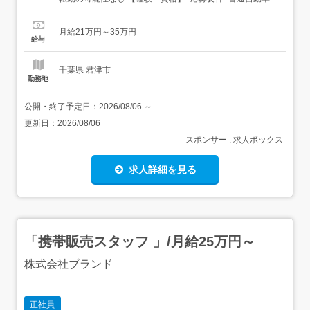
転免許(AT限定可)経験不問必要なPCスキル:簡単なデータ入
力作業年齢制限あり 18歳～44歳 年少者の深夜労働禁止。
月給21万円～35万円
キャリア形成を図るため。高卒以上 【給与】月給 210,000
給与
円 〜 350,000円<給与の備考>...
千葉県 君津市
勤務地
公開・終了予定日：
2026/08/06
～
更新日：
2026/08/06
スポンサー : 求人ボックス
求人詳細を見る
「携帯販売スタッフ 」/月給25万円～
株式会社ブランド
正社員