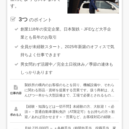
す。
3つ
のポイント
創業118年の安定企業。日本製鉄・JFEなど大手企
業とも長年のお取引
全員が未経験スタート。2025年新築のオフィスで気
持ちよく仕事できます
男女問わず活躍中／完全土日祝休み／季節の連休も
しっかりあります
製鉄所の構内のお客様のもとを回り、機械設備や、それら
に関わる部品・資材を提案する営業です。扱う商材は、え
仕事内容
んぴつ一本から大型設備まで、工場で必要とされるものは
幅広く取り扱います。依頼を受け、仕入れ先やメーカーを
選定し、見積もり、受注・手配、アフターフォローまで担
【経験・知識などは一切不問】未経験の方、大歓迎！＜必
当します。＜仕事の流れ＞◆訪問・ヒアリング製鉄所構内
須＞・普通自動車運転免許（AT限定可）をお持ちの方＜歓
求める人
（多くが蘇我にあるJFEスチール構内）のお客様先に訪問
迎／あれば活かせます＞・営業など、お客様対応の経験30
して、工場で実物や図面を見ながら、必要となる商品を把
代・未経験で入社した女性スタッフも活躍中です。入社後
握します。↓◆仕入れ先・メーカー選定お客様の要望に合わ
に一から仕事を覚えていけるので、まずはお気軽にご応募
月給 235,000円 ～ ＋各種手当（時間外手当、役職手当、家