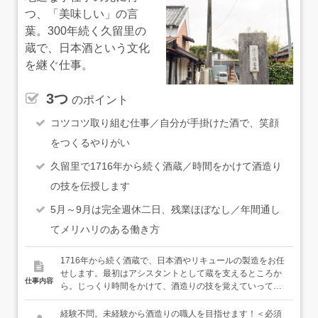
件が多いので、案件を変えることなく様々な業務にチャレ
つ、「美味しい」の言
ンジできるのが当社の特徴。同じ案件内に当社の仲間がい
葉。300年続く久留里の
るため、困ったときはいつでも助け合うこともできて、安
心です。
蔵で、日本酒という文化
を継ぐ仕事。
3つ
のポイント
コツコツ取り組む仕事／自分が手掛けた酒で、笑顔
をつくるやりがい
久留里で1716年から続く酒蔵／時間をかけて酒造り
の技を伝授します
5月～9月は完全週休二日、残業ほぼなし／年間通し
てメリハリのある働き方
1716年から続く酒蔵で、日本酒やリキュールの製造をお任
せします。最初はアシスタントとして蔵を支えるところか
仕事内容
ら。じっくり時間をかけて、酒造りの技を覚えていってく
ださい。＜夏（5〜9月）／仕込みのオフ期＞・出荷作業
（瓶詰め・ラベル貼り・発送）・蔵の整備、道具のメンテ
経験不問。未経験から酒造りの職人を目指せます！＜必須