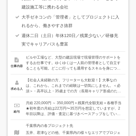
建設施工等に携わる会社
大手ゼネコンの「管理者」としてプロジェクトに入
れるから、働きやすさ抜群
週休二日（土日）年休120日／残業少ない／研修充
実でキャリアパスも豊富
ビルや工場など、大型の建設現場で現場管理のサポートを
するお仕事です。ゆくゆくは一人前の管理者として自立す
仕事内容
ることも可能。どこに行っても通用するスキルを身につけ
ることができる環境です。充実した環境で、あなたを大事
に育てます。＜具体的には…＞●安全管理のサポート：職
【社会人未経験の方、フリーターも大歓迎！】大事なの
人さんが怪我をしないように危険な箇所に目印をつけ、事
は、これから。これまでの経験は一切気にしません。＜必
求める人
前に周知したり、熱中症にならないよう水分補給のお声が
須＞・高卒以上・35歳までの方（長期キャリア形成のた
けをしたりします。●現場写真の撮影・記録：設計通りに
め）＜歓迎＞・普通自動車免許をお持ちの方（AT限定で
造られているかを確認し、写真を撮って記録を残します。
OK）・みんなで力を合わせて何かを達成する喜びを感じて
月給 220,000円 ～ 350,000円＋残業代全額支給＋各種手当
●スケジュール管理：工事スケジュールが予定通り進むよ
みたい方・自分の将来をより良いものにするために、一歩
★初年度の月給は22万円〜35万円を想定していますが、2
給与
うに、作業内容や材料の搬入時間などを記入します。など
一歩学んでいきたい方居酒屋スタッフ・アミューズメント
年目以降は、評価・査定に基づきベースアップをしていき
＜入社後は…＞まずは、12日間ある初期研修で、基礎の基
店のホールスタッフ・清掃スタッフなどなど、様々な前職
ます。【年収例】年収450万円：22歳／未経験入社1年目
礎から学んでいただけます。社会人未経験の方や正社員で
の仲間たちが、経験・知識ゼロから立派な管理者・技術者
（賞与・残業代含む）年収500万円：29歳／未経験入社6年
千葉県内の各プロジェクト先
の勤務経験がない方は、挨拶や敬語の使い方等、ビジネス
になっています。豊富な育成ノウハウときめ細かなサポー
目（賞与・残業代・各種手当含む）年収600万円：35歳／
五井、君津などの他、千葉県内の様々なエリアでプロジェ
マナーから習得することができますし、メモの取り方や
トで、あなたのキャリアを全力で応援します！
未経験入社11年目（賞与・残業代・各種手当含む）