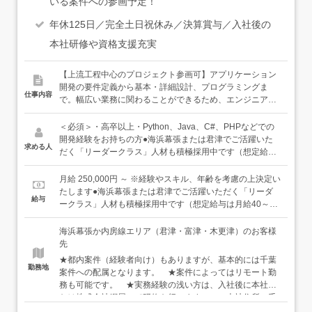
いる案件への参画予定！
年休125日／完全土日祝休み／決算賞与／入社後の
本社研修や資格支援充実
【上流工程中心のプロジェクト参画可】アプリケーション
開発の要件定義から基本・詳細設計、プログラミングま
仕事内容
で。幅広い業務に関わることができるため、エンジニアと
してのやりがいを感じられる環境です。経験浅めで入社さ
れた方は、入社後まずは本社にて研修を行います。実機を
＜必須＞・高卒以上・Python、Java、C#、PHPなどでの
使用した資格取得に向けての勉強が中心になりますので、
開発経験をお持ちの方●海浜幕張または君津でご活躍いた
求める人
集中してスキルを身につけられる環境があります。●使用
だく「リーダークラス」人材も積極採用中です（想定給与
言語：Python、Java、C#、PHPなど●案件によってはリモ
は月給40～50万円）技術やスキル以上に、みなさんの「人
ート勤務も実施中
間力」「人柄」を重視したいと思っています。お客様のニ
月給 250,000円 ～ ※経験やスキル、年齢を考慮の上決定い
ーズを掴むにはコミュニケーション力が、お客様から信頼
たします●海浜幕張または君津でご活躍いただく「リーダ
給与
されるには人柄が大切になってきます。こうした採用基準
ークラス」人材も積極採用中です（想定給与は月給40～50
も、提案型の技術者を今後育てていきたいという想いから
万円）
設けています。
海浜幕張か内房線エリア（君津・富津・木更津）のお客様
先
★都内案件（経験者向け）もありますが、基本的には千葉
勤務地
案件への配属となります。 ★案件によってはリモート勤
務も可能です。 ★実務経験の浅い方は、入社後に本社ま
たは株式会社網屋にて研修を行います。 本社住所：千
葉県千葉市美浜区中瀬1-3 幕張テクノガーデンD棟 23F