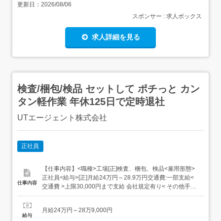
更新日：
2026/08/06
スポンサー : 求人ボックス
求人詳細を見る
検査/梱包/検品 セットして ポチっと カン
タン軽作業 年休125日で定時退社
UTエージェント株式会社
正社員
【仕事内容】<職種>工場[正]検査、梱包、検品<雇用形態>
正社員<給与>[正]月給24万円～28.9万円交通費:一部支給<
仕事内容
交通費 >上限30,000円まで支給 会社規定有り< その他手当
など >残業手当:全額支給休日出勤手当:全額支給昇給あり:
年1回 在籍1年以上対象日払い制度スタート 給与受取日を
月給24万円～28万9,000円
「選べる」!働いた分の給与が最短5分で受け取りO...
給与