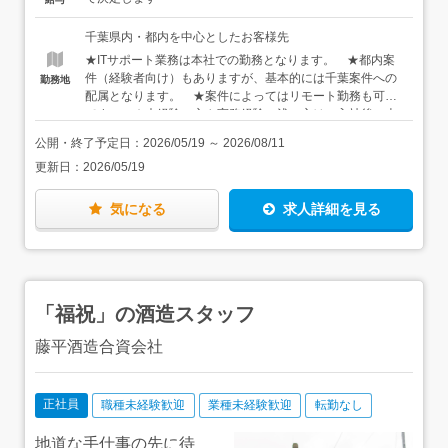
プの研修をじっくり行います。この段階でCCNAやLPICな
お持ちで、今後スキルの幅を広げたいと考えている方・
どインフラ開発運用に欠かせない資格の取得ができるだけ
CCNAやLPICなど、インフラに関わる資格をお持ちの方
千葉県内・都内を中心としたお客様先
でなく、網屋グループが持つ最先端のセキュリティ技術に
★「リーダークラス」人材も積極採用中です（想定給与は
★ITサポート業務は本社での勤務となります。 ★都内案
触れることもでき、さらにマネジメント研修などもある充
月給40～50万円）
件（経験者向け）もありますが、基本的には千葉案件への
勤務地
実の内容。 ▼＜Step2：現場デビュー＞キッティング
配属となります。 ★案件によってはリモート勤務も可能
など、難易度の低い業務で現場に慣れていきます。（ユー
です。 ★未経験の方や実務経験の浅い方は、入社後に本
ザーサポートで様々なトラブルに対応する経験も、後で大
社または株式会社網屋にて研修を行います。 本社住
切な糧になるので、ここでサポートを経験するのも良いか
公開・終了予定日：
2026/05/19
～
2026/08/11
所：千葉県千葉市美浜区中瀬1-3 幕張テクノガーデンD棟
もしれません） ▼＜Step3：チャレンジ＞サーバ、ネ
更新日：
2026/05/19
23F アクセス：JR京葉線「海浜幕張駅」東口から徒歩3
ットワーク、そしてセキュリティ分野など、この時点の
分
「得意」「興味のある案件」にチャレンジ。※ログを丹念
に追う探偵タイプなら、サーバ保守・運用でエラーや障害
気になる
求人詳細を見る
の原因を突き止める才能を発揮できるかもしれないし、俯
瞰して構造を捉えられるタイプなら、ネットワークの保
守・運用で全体の繋がりを見てボトルネックを見抜くこと
に才能を発揮できるかも。あなたの「得意」を一緒に輝か
せていきましょう。 ▼＜Step4：飛躍＞脆弱性テスト
「福祝」の酒造スタッフ
の実施や、その結果を踏まえて対策などを策定する情報セ
キュリティコンサルなど、より高度な仕事にも、ぜひ幅を
藤平酒造合資会社
広げていってください。もちろん、リーダーやPMなどにも
チャレンジできるし、スペシャリストとしてスキルを極め
ていくのも大歓迎。時代に必要とされる高度なスキルを身
正社員
職種未経験歓迎
業種未経験歓迎
転勤なし
につけて、市場価値を高めて、自分で仕事や働く環境を自
由に選べる存在になっていただきたいと思っています！★
インフラ分野の様々な業務を丸ごと任されている超長期案
地道な手仕事の先に待