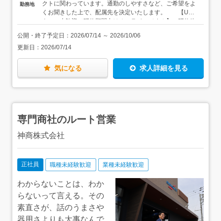
クトに関わっています。通勤のしやすさなど、ご希望をよ
勤務地
TODOリストの作成方法等、仕事を円滑に進めるための基
くお聞きした上で、配属先を決定いたします。 【U・I
本だってイチから学ぶことができます。パソコンの使い方
ターン大歓迎／研修期間中はオンラインです！】 研修終
も入社後にじっくり覚えていきましょう。メールや報告書
了後は、千葉県内のご希望の勤務地を選んで勤務可能で
作成の手順も、この研修プログラムに含まれているので、
公開・終了予定日：
2026/07/14
～
2026/10/06
す。 【家具家電付きの単身用社宅有】 お住まいから
何の心配もなく仕事を始めることができます。
更新日：
2026/07/14
通勤が難しい方は、家具・家電付きの単身用社宅を利用す
ることもできます。初期費用や引越費用を会社が負担する
うえ、家賃半額補助（地域別に上限あり）もあるので、最
気になる
求人詳細を見る
小限の出費に抑えて、新しい仕事・新しい生活を始められ
ます。
専門商社のルート営業
神商株式会社
正社員
職種未経験歓迎
業種未経験歓迎
わからないことは、わか
らないって言える。その
素直さが、話のうまさや
器用さよりも大事なんで