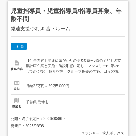
児童指導員・児童指導員/指導員募集、年
齢不問
発達支援つむぎ 宮下ルーム
正社員
【仕事内容】発達に気がかりのある0歳～5歳の子どもの支
援計画立案と実施・施設形態に応じ、マンスリー(生活の中
仕事内容
心での支援)、個別指導、グループ指導の実施、日々の指導
準備、記録の作成、・運営に関する業務全般・保護者様か
らの相談対応「にんげん力。育てます。」の保育理念を掲
月給22万円～29万5,000円
げる当グループでは、”子どもにとって必要な体験は何
給与
か”をイチから考えて実行できます。より良い発達支援環境
を目指して創意工夫...
千葉県 君津市
勤務地
公開・終了予定日：
2026/08/06
～
更新日：
2026/08/06
スポンサー : 求人ボックス