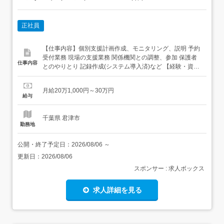
正社員
【仕事内容】個別支援計画作成、モニタリング、説明 予約
受付業務 現場の支援業務 関係機関との調整、参加 保護者
仕事内容
とのやりとり 記録作成(システム導入済)など 【経験・資
格】<応募要件>児童発達支援管理責任者研修修了者で配置
可能な方源泉徴収表の提示があれば、お給料保障致しま
月給20万1,000円～30万円
す。是非ご相談ください!<歓迎要件>・相談支援業務経験が
給与
5年以上の方・直接支援業務経験が10年以上の方以上の...
千葉県 君津市
勤務地
公開・終了予定日：
2026/08/06
～
更新日：
2026/08/06
スポンサー : 求人ボックス
求人詳細を見る