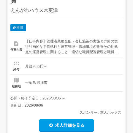
員
えんがわハウス木更津
正社員
【仕事内容】管理者業務全般・会社施策の実施と方針の実
行計画的な予算執行と運営管理・職場環境の改善その他拠
仕事内容
点の運営管理に関すること・適切な職員配置管理と職員の
定着化・職員の採用・勤怠管理・育成行事・地域交流等の
実施・従業者の勤務・評価等の管理関係機関との連携・虐
月給28万円～
待防止や人権擁護に関する職員教育事業報告書等行政への
給与
提出・利用者の健康管理(健康診断等)・関係法令の遵守介
護給付費及び訓練...
千葉県 君津市
勤務地
公開・終了予定日：
2026/08/06
～
更新日：
2026/08/06
スポンサー : 求人ボックス
求人詳細を見る