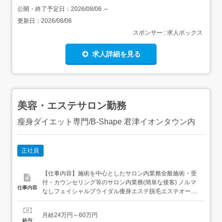
公開・終了予定日：
2026/08/06
～
更新日：
2026/08/06
スポンサー : 求人ボックス
求人詳細を見る
美容・エステサロン勤務
瘦身ダイエット専門/B‐Shape 君津イオンタウン内
正社員
【仕事内容】施術を中心としたサロン内業務全般施術・受
付・カウンセリング等のサロン内業務(簡単な接客) ノルマ
仕事内容
なしフェイシャルブライダル痩身エステ脱毛エステオール
ハンドエステリンパドレナージオイルマッサージボディケ
アデトックス・就業場所の変更:法人内事業所に異動の可能
月給24万円～60万円
性あり・従事すべき業務の変更:なし 【経験・資格】<応募
給与