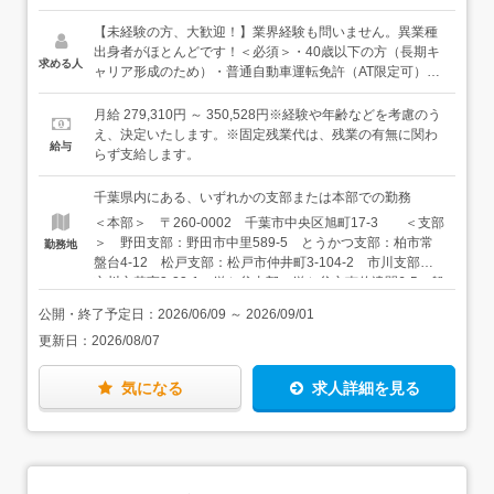
手続き業務や組合員の各種サポート業務をお任せします。
＜具体的には…＞・各種事務手続き（組合の加入・脱退、
【未経験の方、大歓迎！】業界経験も問いません。異業種
共済・健康保険・労働保険など）・組合員の相談窓口業
出身者がほとんどです！＜必須＞・40歳以下の方（長期キ
求める人
務・新規の組合加入者を増やす活動（紹介いただいた方へ
ャリア形成のため）・普通自動車運転免許（AT限定可）・
の説明、建設企業へのご案内など）・現場環境や処遇改善
基本的なPC操作ができる方＜こんな方に向いています＞・
のための活動＜入職後は…＞配属の支部（または本部）に
誰かの役に立ちたいという気持ちがある方・人と話すのが
月給 279,310円 ～ 350,528円※経験や年齢などを考慮のう
て、OJT研修で仕事を覚えていきます。まずは先輩と一緒
好きな方★トークスキルは関係ありません。誠実に接する
え、決定いたします。※固定残業代は、残業の有無に関わ
給与
に各種手続き業務や分会などの集まりにも参加しながら、
ことができれば、活躍できます。
らず支給します。
仕事を覚えていきましょう。
千葉県内にある、いずれかの支部または本部での勤務
＜本部＞ 〒260-0002 千葉市中央区旭町17-3 ＜支部
＞ 野田支部：野田市中里589-5 とうかつ支部：柏市常
勤務地
盤台4-12 松戸支部：松戸市仲井町3-104-2 市川支部：
市川市若宮3-23-1 鎌ケ谷支部：鎌ケ谷市南佐津間6-5 船
橋習志野支部：船橋市薬円台5-12-13 八千代支部：八千
公開・終了予定日：
2026/06/09
～
2026/09/01
代市大和田新田113-1 佐倉支部：佐倉市田町70-1 八街
更新日：
2026/08/07
支部：八街市八街ほ718-8 千葉支部：千葉市稲毛区天台
5-24-8 長生支部：茂原市東郷1173-6 市原支部：市原市
西広6-20-17 かずさ支部：君津市杢師3-2-5 佐原支部：
気になる
求人詳細を見る
香取市佐原ロ2028 いすみ支部：いすみ市大原9706-1
山武支部：東金市上武射田1166-3 ★居住地、希望を考
慮して配属先を決定します。 ★転居を伴う転勤はありま
せん ★いずれもマイカー通勤OK（駐車場無料）