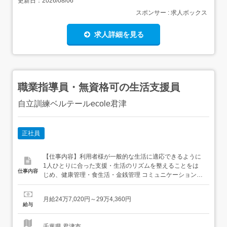
更新日：
2026/08/06
スポンサー : 求人ボックス
求人詳細を見る
職業指導員・無資格可の生活支援員
自立訓練ベルテールecole君津
正社員
【仕事内容】利用者様が一般的な生活に適応できるように
1人ひとりに合った支援・生活のリズムを整えることをは
仕事内容
じめ、健康管理・食生活・金銭管理 コミュニケーション等
の訓練・一般的な生活に適応できるように支援・個別支援
計画の作成・実施・関係者、関係機関との連携・仕事内容
月給24万7,020円～29万4,360円
の変更:なし・転勤:なし 【経験・資格】<応募要件> 一般的
給与
なPC業務が出来る方 キャリアを活かせる方 無資格可<...
千葉県 君津市