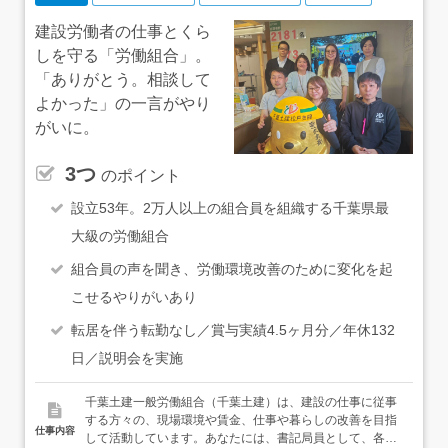
建設労働者の仕事とくら
しを守る「労働組合」。
「ありがとう。相談して
よかった」の一言がやり
がいに。
3つ
のポイント
設立53年。2万人以上の組合員を組織する千葉県最
大級の労働組合
組合員の声を聞き、労働環境改善のために変化を起
こせるやりがいあり
転居を伴う転勤なし／賞与実績4.5ヶ月分／年休132
日／説明会を実施
千葉土建一般労働組合（千葉土建）は、建設の仕事に従事
する方々の、現場環境や賃金、仕事や暮らしの改善を目指
仕事内容
して活動しています。あなたには、書記局員として、各種