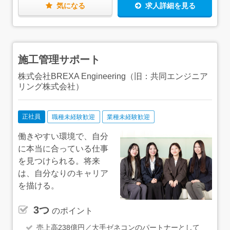
（地域別に上限あり）もあるので、最小限の出費に抑え
で、安心してください！【ひとり立ち後は…】一通り業務
気になる
求人詳細を見る
て、新しい仕事・新しい生活を始められます。
を覚えた後は、資格取得にもチャレンジしていきましょ
う！当社の資格取得支援制度の対象となる資格は88種類。
具体的なサポートとして、月2回の講義の実施に加え、テ
キストや願書を無料で配布しています！資格取得後は、資
格の種類によって月給に手当加算もしくは祝い金を支給し
施工管理サポート
ていますので、ぜひチャレンジしてみてくださいね！
株式会社BREXA Engineering（旧：共同エンジニア
リング株式会社）
正社員
職種未経験歓迎
業種未経験歓迎
働きやすい環境で、自分
に本当に合っている仕事
を見つけられる。将来
は、自分なりのキャリア
を描ける。
3つ
のポイント
売上高238億円／大手ゼネコンのパートナーとして