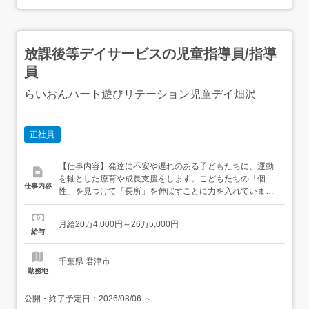
放課後等デイサービスの児童指導員/指導
員
らいおんハート遊びリテーション児童デイ畑沢
正社員
【仕事内容】発達に不安や遅れのある子どもたちに、運動
を軸とした療育や成長支援をします。こどもたちの「個
仕事内容
性」を見つけて「長所」を伸ばすことに力を入れていま
す。未経験の方やブランクある方も大歓迎!しっかりサポー
トしますので、ご安心ください!保育士の資格を活かして地
月給20万4,000円～26万5,000円
域の子供たちの笑顔のために一緒に働いていただける方心
給与
よりご応募お待ちしております。 【経験・資格】<応募要
件><...
千葉県 君津市
勤務地
公開・終了予定日：
2026/08/06
～