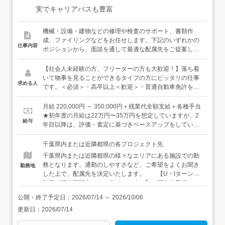
実でキャリアパスも豊富
機械・設備・建物などの修理や検査のサポート、書類作
成、ファイリングなどをお任せします。下記のいずれかの
仕事内容
ポジションから、面談を通して最適な配属先をご提案しま
す。いずれのポジションも、簡単な業務から少しずつお任
せします。プラント施設の「いつも通り」を保つサポート
【社会人未経験の方、フリーターの方も大歓迎！】落ち着
役と、プラント施設が問題なく稼働できるかチェックする
いて物事を見ることができるタイプの方にピッタリの仕事
求める人
検査役のふたつがあります。＜オペレーション・メンテナ
です。＜必須＞・高卒以上＜歓迎＞・普通自動車免許をお
ンス＞行政のインフラ施設や民間のプラント施設で機器の
持ちの方（AT限定でOK）・落ち着いて物事を見ることが
巡回・点検業務、メンテナンスの手配、制御室での運転監
できる方・コツコツ仕事して、自分のペースで成長してい
月給 220,000円 ～ 350,000円＋残業代全額支給＋各種手当
視、書類作成などを通じて、機械・設備の安定稼働を実現
きたい方居酒屋スタッフ・アミューズメント店のホールス
★初年度の月給は22万円〜35万円を想定していますが、2
給与
する仕事です。日々の定期点検を終え、問題がなければ見
タッフ・清掃スタッフなどなど、様々な前職の先輩たち
年目以降は、評価・査定に基づきベースアップをしていき
守ることも多い仕事。点検にはチェックシートもご用意し
が、経験・知識ゼロから始めて、どこに行っても必要とさ
ます。【年収例】年収450万円：30歳／未経験入社4年目
ていますので、機械に詳しくない方や電気の知識がない方
れる安定したスキルを身につけています。豊富な育成ノウ
（賞与・残業代・資格手当・各種手当含む）
千葉県内または近隣都県の各プロジェクト先
でも安心してチャレンジできます。＜検査＞検査の方に
ハウときめ細かなサポートで、あなたのキャリアを全力で
千葉県内または近隣都県の様々なエリアにある施設での勤
は、建物や機械の非破壊検査や修理、書類作成などをお任
応援します！
務となります。通勤のしやすさなど、ご希望をよくお聞き
勤務地
せします。非破壊検査とは、対象物を壊したり傷つけたり
した上で、配属先を決定いたします。 【U・Iターン大
することなく、その内部の欠陥や構造を調査すること。こ
歓迎／研修期間中はオンラインです！】 研修終了後は、
ちらもチェックシートがありますので、未経験の方でも安
ご希望の勤務地を選んで勤務可能です。 【家具家電付
心です。【研修について】入社後は約1ヶ月の導入研修を
公開・終了予定日：
2026/07/14
～
2026/10/06
きの単身用社宅有】 お住まいから通勤が難しい方は、家
実施します。その後は、配属先でのOJT研修に移行し、実
更新日：
2026/07/14
具・家電付きの単身用社宅を利用することもできます。初
際の業務を学んでいきます。もちろん教育担当となる先輩
期費用や引越費用を会社が負担するうえ、家賃半額補助
社員が、皆さんの成長をイチからサポートしていきますの