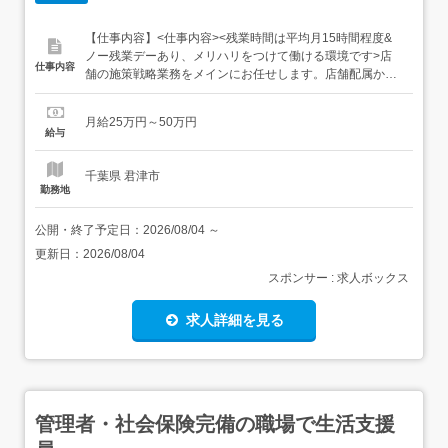
【仕事内容】<仕事内容><残業時間は平均月15時間程度&
ノー残業デーあり、メリハリをつけて働ける環境です>店
仕事内容
舗の施策戦略業務をメインにお任せします。店舗配属から
半年程度は販売・サービススタッフとしての経験を積んで
いただきます。店長就任後は、店舗の施策戦略業務がメイ
月給25万円～50万円
ンです。それに加え、15名前後のスタッフのシフト作成や
給与
業務管理・状態管理などのマネジメント業務もお任せしま
す。<雇入れ直後>...
千葉県 君津市
勤務地
公開・終了予定日：
2026/08/04
～
更新日：
2026/08/04
スポンサー : 求人ボックス
求人詳細を見る
管理者・社会保険完備の職場で生活支援