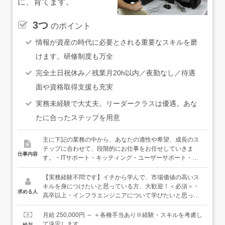
に、育てます。
3つ
のポイント
情報が資産の時代に必要とされる重要なスキルを磨
けます。研修制度も万全
完全土日祝休み／残業月20h以内／夜勤なし／待遇
面や資格取得支援も充実
実務未経験で大丈夫。リーダークラスは優遇。あな
たに合ったステップを用意
主に下記の業務の中から、あなたの適性や希望、成長のス
テップに合わせて、段階的にお仕事をお任せしていきま
仕事内容
す。・ITサポート・キッティング・ユーザーサポート・サ
ーバ保守・運用・ネットワーク保守・運用・サーバ設計・
構築・ネットワーク設計・構築・ペネトレーションテスト
【実務経験不問です】イチから学んで、市場価値の高いス
（脆弱性テスト：サイバー攻撃を想定して仮想的にシステ
キルを身につけたいと思っている方、大歓迎！＜必須＞・
求める人
ムを攻撃して弱点を見つけます）・情報セキュリティコン
高卒以上・インフラエンジニアについて学びたいと思って
サル（セキュリティポリシー策定、ISMS認証・Pマーク取
いる、または学んだことがある方（学びたいという気持ち
得支援ほか）などーーステップアップのイメージーー＜
を歓迎！）＜歓迎＞・資格取得に向けて勉強中の方、大歓
月給 250,000円 ～ ＋各種手当あり※経験・スキルを考慮し
Step1：研修＞入社後1〜2ヶ月は、本社研修と網屋グルー
迎です！＜優遇＞・インフラエンジニアとして現場経験を
て決定します
給与