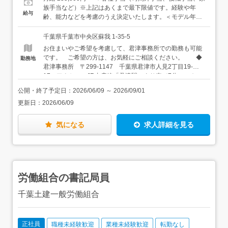
せて、複数メーカーの中から最適な製品を選定。不明点な
いただけると嬉しいです。
族手当など）※上記はあくまで最下限値です。経験や年
給与
どはメーカーの担当者にも確認しながら、見積もり作成を
齢、能力などを考慮のうえ決定いたします。＜モデル年収
進めます。↓◆見積もり・提案価格や納期を調整して、受注
例＞300万円／入社1年目、23歳 400万円／入社3年目、25
につなげていきます。↓◆受注・手配仕入れ、配送手配を進
歳 500万円／入社9年目、33歳
千葉県千葉市中央区蘇我 1-35-5
めて、納期に間に合うように段取りをします（事務スタッ
お住まいやご希望を考慮して、君津事務所での勤務も可能
フも協力しています）。↓◆納品・アフターフォロー自力で
です。 ご希望の方は、お気軽にご相談ください。 ◆
勤務地
納品できるものであれば、配送も兼ねて訪問することもあ
君津事務所 〒299-1147 千葉県君津市人見2丁目19-
ります。納品後の状況を伺ったり、次回の相談につなげま
17 アクセス：JR内房線「君津駅」より車で7分 ★い
す。＜入社後は＞先輩社員がついて、基本的なことから丁
ずれの勤務地も、自動車通勤OK（駐車場完備） ★東日本
寧にお仕事をお教えします。しばらくは先輩と同行して、
公開・終了予定日：
2026/06/09
～
2026/09/01
事業所（蘇我）は2025年2月に新築したばかりの綺麗なオ
営業の流れを覚えたうえで、少しずつ担当のお客様を引き
更新日：
2026/06/09
フィスです！
継いでいきます。当社は全員がまったくの未経験から始め
ています。製鉄所、機械設備、金属製品など…何もわから
ないところからのスタートです。「わからなくて当たり
気になる
求人詳細を見る
前」ですので、気負う必要はありません。★既存のお客様
に向けたルート営業です。飛び込みなどの新規開拓はあり
ません。
労働組合の書記局員
千葉土建一般労働組合
正社員
職種未経験歓迎
業種未経験歓迎
転勤なし