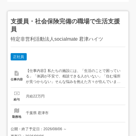
支援員・社会保険完備の職場で生活支援
員
特定非営利活動法人socialmate 君津ハイツ
正社員
【仕事内容】私たちの施設には、「生活のことで困ってい
る」「体調が不安で、相談できる人がいない」「住む場所
仕事内容
が見つからない」そんな悩みを抱えた方々が住んでいま
す。困りごとは一人ひとり違います。だからこそ、その人
の話をじっくり聞き、一緒にこれからを考えていくことが
月給22万円
大切です。この仕事は、利用者さんと1対1で向き合う支援
給与
です。相手の話に耳を傾けながら、少しずつ歩みを整えて
いきます。その...
千葉県 君津市
勤務地
公開・終了予定日：
2026/08/06
～