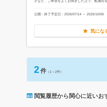
さなど、ご希望をよくお聞きした上で、配属先
修期間中はオンラインです！】 研修終了後は
す。 【家具家電付きの単身用社宅有】 お住
公開・終了予定日：
2026/07/14
～
2026/10/06
単身用社宅を利用することもできます。初期費
助（地域別に上限あり）もあるので、最小限の
れます。
気にな
2
件
（1～2件）
閲覧履歴から関心に近いお