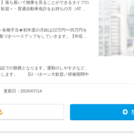
！】落ち着いて物事を見ることができるタイプの
類作成などを通じて、機械・設備の安定稼働を実
歓迎＞・普通自動車免許をお持ちの方（AT限
がなければ見守ることも多い仕事。点検にはチェ
方・コツコツ仕事して、自分のペースで成長し
しくない方や電気の知識がない方でも安心してチ
ト店のホールスタッフ・清掃スタッフなどなど、
物や機械の非破壊検査や修理、書類作成などをお
始めて、どこに行っても必要とされる安定したス
額支給＋各種手当★初年度の月給は22万円〜35万円を
り傷つけたりすることなく、その内部の欠陥や構
ときめ細かなサポートで、あなたのキャリアを全
基づきベースアップをしていきます。【年収
ありますので、未経験の方でも安心です。【研修
賞与・残業代・資格手当・各種手当含む）
ます。その後は、配属先でのOJT研修に移行
育担当となる先輩社員が、皆さんの成長をイチか
い！【ひとり立ち後は…】一通り業務を覚えた後
当社の資格取得支援制度の対象となる資格は88
施設での勤務となります。通勤のしやすさなど、
実施に加え、テキストや願書を無料で配布して
たします。 【U・Iターン大歓迎／研修期間中
給に手当加算もしくは祝い金を支給していますの
の勤務地を選んで勤務可能です。 【家具家電
しい方は、家具・家電付きの単身用社宅を利用す
更新日：
2026/07/14
が負担するうえ、家賃半額補助（地域別に上限あ
い仕事・新しい生活を始められます。
る