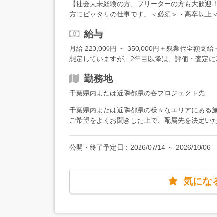
【社会人未経験の方、フリーターの方も大歓迎
メンテナンスの手配、制御室での運転監視、書
方にピッタリの仕事です。＜必須＞・高卒以上＜
現する仕事です。日々の定期点検を終え、問題
定でOK）・落ち着いて物事を見ることができる
ックシートもご用意していますので、機械に詳
給与
ていきたい方居酒屋スタッフ・アミューズメン
ャレンジできます。＜検査＞検査の方には、建
様々な前職の先輩たちが、経験・知識ゼロから
月給 220,000円 ～ 350,000円＋残業代全
任せします。非破壊検査とは、対象物を壊した
キルを身につけています。豊富な育成ノウハウ
想定していますが、2年目以降は、評価・査定に
造を調査すること。こちらもチェックシートが
力で応援します！
例】年収450万円：30歳／未経験入社4年目（
について】入社後は約1ヶ月の導入研修を実施し
勤務地
し、実際の業務を学んでいきます。もちろん教
らサポートしていきますので、安心してくださ
千葉県内または近隣都県の各プロジェクト先
は、資格取得にもチャレンジしていきましょう！
千葉県内または近隣都県の様々なエリアにある
種類。具体的なサポートとして、月2回の講義の
ご希望をよくお聞きした上で、配属先を決定い
います！資格取得後は、資格の種類によって月
はオンラインです！】 研修終了後は、ご希望
で、ぜひチャレンジしてみてくださいね！
付きの単身用社宅有】 お住まいから通勤が難
公開・終了予定日：
2026/07/14
～
2026/10/06
ることもできます。初期費用や引越費用を会社
り）もあるので、最小限の出費に抑えて、新し
気にな