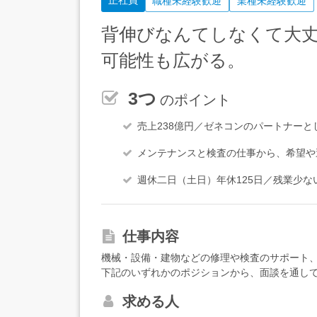
正社員
職種未経験歓迎
業種未経験歓迎
背伸びなんてしなくて大
可能性も広がる。
3つ
のポイント
売上238億円／ゼネコンのパートナー
メンテナンスと検査の仕事から、希望や
週休二日（土日）年休125日／残業少
仕事内容
機械・設備・建物などの修理や検査のサポート
下記のいずれかのポジションから、面談を通し
ョンも、簡単な業務から少しずつお任せします
求める人
役と、プラント施設が問題なく稼働できるかチ
ーション・メンテナンス＞行政のインフラ施設