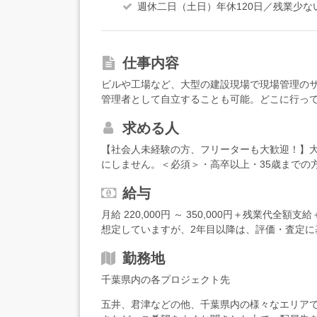
週休二日（土日）年休120日／残業少
仕事内容
ビルや工場など、大型の建設現場で現場管理の
管理者として自立することも可能。どこに行っ
境です。充実した環境で、あなたを大事に育てま
求める人
職人さんが怪我をしないように危険な箇所に目
よう水分補給のお声がけをしたりします。●現場
【社会人未経験の方、フリーターも大歓迎！】
を確認し、写真を撮って記録を残します。●スケ
にしません。＜必須＞・高卒以上・35歳までの
むように、作業内容や材料の搬入時間などを記入
動車免許をお持ちの方（AT限定でOK）・みん
る初期研修で、基礎の基礎から学んでいただけ
給与
たい方・自分の将来をより良いものにするため
ない方は、挨拶や敬語の使い方等、ビジネスマ
アミューズメント店のホールスタッフ・清掃ス
月給 220,000円 ～ 350,000円＋残業代全
方やTODOリストの作成方法等、仕事を円滑に
験・知識ゼロから立派な管理者・技術者になっ
想定していますが、2年目以降は、評価・査定に
ます。パソコンの使い方も入社後にじっくり覚
ートで、あなたのキャリアを全力で応援します
例】年収450万円：22歳／未経験入社1年目（賞
も、この研修プログラムに含まれているので、
勤務地
入社6年目（賞与・残業代・各種手当含む）年収6
業代・各種手当含む）
千葉県内の各プロジェクト先
五井、君津などの他、千葉県内の様々なエリア