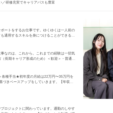
ない／研修充実でキャリアパスも豊富
サポートをするお仕事です。ゆくゆくは一人前の
ても通用するスキルを身につけることができる環
す。＜具体的には…＞●安全管理のサポート：
印をつけ、事前に周知したり、熱中症にならない
写真の撮影・記録：設計通りに造られているか
大事なのは、これから。これまでの経験は一切気
ジュール管理：工事スケジュールが予定通り進
方（長期キャリア形成のため）＜歓迎＞・普通自
します。など＜入社後は…＞まずは、12日間あ
なで力を合わせて何かを達成する喜びを感じてみ
ます。社会人未経験の方や正社員での勤務経験が
に、一歩一歩学んでいきたい方居酒屋スタッフ・
ナーから習得することができますし、メモの取り
タッフなどなど、様々な前職の仲間たちが、経
額支給＋各種手当★初年度の月給は22万円〜35万円を
進めるための基本だってイチから学ぶことができ
ています。豊富な育成ノウハウときめ細かなサポ
基づきベースアップをしていきます。【年収
えていきましょう。メールや報告書作成の手順
！
与・残業代含む）年収500万円：29歳／未経験
何の心配もなく仕事を始めることができます。
00万円：35歳／未経験入社11年目（賞与・残
でプロジェクトに関わっています。通勤のしやす