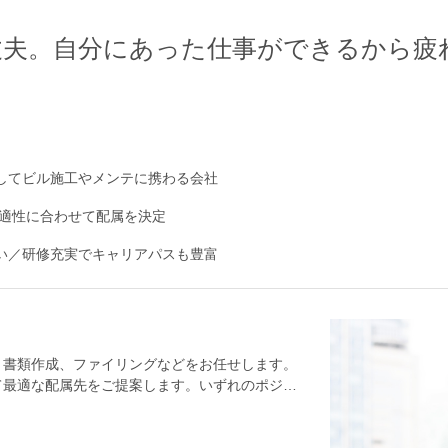
丈夫。自分にあった仕事ができるから疲
としてビル施工やメンテに携わる会社
適性に合わせて配属を決定
ない／研修充実でキャリアパスも豊富
、書類作成、ファイリングなどをお任せします。
て最適な配属先をご提案します。いずれのポジシ
。プラント施設の「いつも通り」を保つサポート
ェックする検査役のふたつがあります。＜オペレ
や民間のプラント施設で機器の巡回・点検業務、