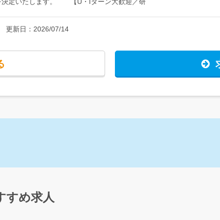
を決定いたします。 【U・Iターン大歓迎／研
、千葉県内のご希望の勤務地を選んで勤務可能で
まいから通勤が難しい方は、家具・家電付きの
更新日：
2026/07/14
用や引越費用を会社が負担するうえ、家賃半額補
出費に抑えて、新しい仕事・新しい生活を始めら
る
すすめ求人