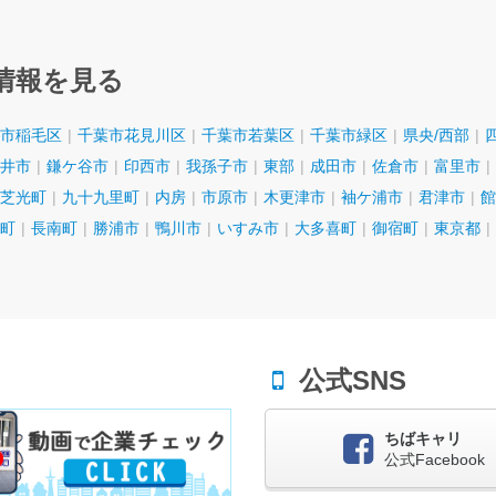
情報を見る
市稲毛区
千葉市花見川区
千葉市若葉区
千葉市緑区
県央/西部
井市
鎌ケ谷市
印西市
我孫子市
東部
成田市
佐倉市
富里市
芝光町
九十九里町
内房
市原市
木更津市
袖ケ浦市
君津市
館
町
長南町
勝浦市
鴨川市
いすみ市
大多喜町
御宿町
東京都
公式SNS
ちばキャリ
公式Facebook