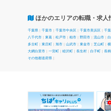
ほかのエリアの転職・求人
千葉県
千葉市
千葉市中央区
千葉市美浜区
千葉
八千代市
東葛
松戸市
柏市
野田市
流山市
白
多古町
東庄町
旭市
山武市
東金市
芝山町
横
大網白里市
一宮町
睦沢町
長生村
白子町
長柄
その他都道府県