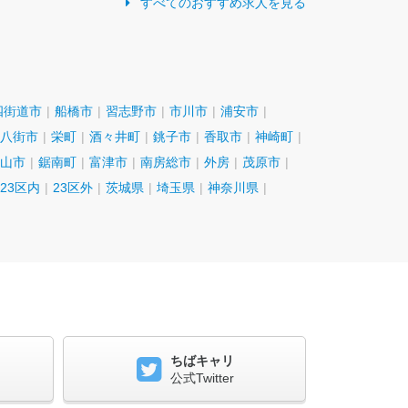
すべてのおすすめ求人を見る
四街道市
船橋市
習志野市
市川市
浦安市
八街市
栄町
酒々井町
銚子市
香取市
神崎町
山市
鋸南町
富津市
南房総市
外房
茂原市
23区内
23区外
茨城県
埼玉県
神奈川県
ちばキャリ
公式Twitter