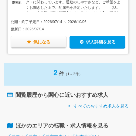
クトに関わっています。通勤のしやすさなど、ご希望をよ
勤務地
TODOリストの作成方法等、仕事を円滑に進めるための基
くお聞きした上で、配属先を決定いたします。 【U・I
本だってイチから学ぶことができます。パソコンの使い方
ターン大歓迎／研修期間中はオンラインです！】 研修終
も入社後にじっくり覚えていきましょう。メールや報告書
了後は、千葉県内のご希望の勤務地を選んで勤務可能で
作成の手順も、この研修プログラムに含まれているので、
公開・終了予定日：
2026/07/14
～
2026/10/06
す。 【家具家電付きの単身用社宅有】 お住まいから
何の心配もなく仕事を始めることができます。
更新日：
2026/07/14
通勤が難しい方は、家具・家電付きの単身用社宅を利用す
ることもできます。初期費用や引越費用を会社が負担する
うえ、家賃半額補助（地域別に上限あり）もあるので、最
気になる
求人詳細を見る
小限の出費に抑えて、新しい仕事・新しい生活を始められ
ます。
2
件
（1～2件）
閲覧履歴から関心に近いおすすめ求人
すべてのおすすめ求人を見る
ほかのエリアの転職・求人情報を見る