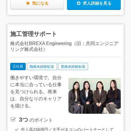
（地域別に上限あり）もあるので、最小限の出費に抑え
で、安心してください！【ひとり立ち後は…】一通り業務
気になる
求人詳細を見る
て、新しい仕事・新しい生活を始められます。
を覚えた後は、資格取得にもチャレンジしていきましょ
う！当社の資格取得支援制度の対象となる資格は88種類。
具体的なサポートとして、月2回の講義の実施に加え、テ
キストや願書を無料で配布しています！資格取得後は、資
格の種類によって月給に手当加算もしくは祝い金を支給し
施工管理サポート
ていますので、ぜひチャレンジしてみてくださいね！
株式会社BREXA Engineering（旧：共同エンジニア
リング株式会社）
正社員
職種未経験歓迎
業種未経験歓迎
働きやすい環境で、自分
に本当に合っている仕事
を見つけられる。将来
は、自分なりのキャリア
を描ける。
3つ
のポイント
売上高238億円／大手ゼネコンのパートナーとして