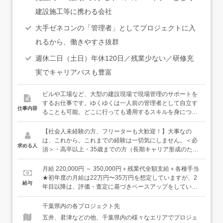
建設施工等に携わる会社
大手ゼネコンの「管理者」としてプロジェクトに入
れるから、働きやすさ抜群
週休二日（土日）年休120日／残業少ない／研修充
実でキャリアパスも豊富
ビルや工場など、大型の建設現場で現場管理のサポートを
するお仕事です。ゆくゆくは一人前の管理者として自立す
仕事内容
ることも可能。どこに行っても通用するスキルを身につけ
ることができる環境です。充実した環境で、あなたを大事
に育てます。＜具体的には…＞●安全管理のサポート：職
【社会人未経験の方、フリーターも大歓迎！】大事なの
人さんが怪我をしないように危険な箇所に目印をつけ、事
は、これから。これまでの経験は一切気にしません。＜必
求める人
前に周知したり、熱中症にならないよう水分補給のお声が
須＞・高卒以上・35歳までの方（長期キャリア形成のた
けをしたりします。●現場写真の撮影・記録：設計通りに
め）＜歓迎＞・普通自動車免許をお持ちの方（AT限定で
造られているかを確認し、写真を撮って記録を残します。
OK）・みんなで力を合わせて何かを達成する喜びを感じて
月給 220,000円 ～ 350,000円＋残業代全額支給＋各種手当
●スケジュール管理：工事スケジュールが予定通り進むよ
みたい方・自分の将来をより良いものにするために、一歩
★初年度の月給は22万円〜35万円を想定していますが、2
給与
うに、作業内容や材料の搬入時間などを記入します。など
一歩学んでいきたい方居酒屋スタッフ・アミューズメント
年目以降は、評価・査定に基づきベースアップをしていき
＜入社後は…＞まずは、12日間ある初期研修で、基礎の基
店のホールスタッフ・清掃スタッフなどなど、様々な前職
ます。【年収例】年収450万円：22歳／未経験入社1年目
礎から学んでいただけます。社会人未経験の方や正社員で
の仲間たちが、経験・知識ゼロから立派な管理者・技術者
（賞与・残業代含む）年収500万円：29歳／未経験入社6年
千葉県内の各プロジェクト先
の勤務経験がない方は、挨拶や敬語の使い方等、ビジネス
になっています。豊富な育成ノウハウときめ細かなサポー
目（賞与・残業代・各種手当含む）年収600万円：35歳／
五井、君津などの他、千葉県内の様々なエリアでプロジェ
マナーから習得することができますし、メモの取り方や
トで、あなたのキャリアを全力で応援します！
未経験入社11年目（賞与・残業代・各種手当含む）