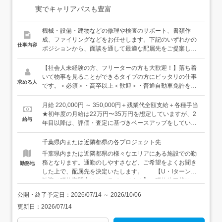
実でキャリアパスも豊富
機械・設備・建物などの修理や検査のサポート、書類作
成、ファイリングなどをお任せします。下記のいずれかの
仕事内容
ポジションから、面談を通して最適な配属先をご提案しま
す。いずれのポジションも、簡単な業務から少しずつお任
せします。プラント施設の「いつも通り」を保つサポート
【社会人未経験の方、フリーターの方も大歓迎！】落ち着
役と、プラント施設が問題なく稼働できるかチェックする
いて物事を見ることができるタイプの方にピッタリの仕事
求める人
検査役のふたつがあります。＜オペレーション・メンテナ
です。＜必須＞・高卒以上＜歓迎＞・普通自動車免許をお
ンス＞行政のインフラ施設や民間のプラント施設で機器の
持ちの方（AT限定でOK）・落ち着いて物事を見ることが
巡回・点検業務、メンテナンスの手配、制御室での運転監
できる方・コツコツ仕事して、自分のペースで成長してい
月給 220,000円 ～ 350,000円＋残業代全額支給＋各種手当
視、書類作成などを通じて、機械・設備の安定稼働を実現
きたい方居酒屋スタッフ・アミューズメント店のホールス
★初年度の月給は22万円〜35万円を想定していますが、2
給与
する仕事です。日々の定期点検を終え、問題がなければ見
タッフ・清掃スタッフなどなど、様々な前職の先輩たち
年目以降は、評価・査定に基づきベースアップをしていき
守ることも多い仕事。点検にはチェックシートもご用意し
が、経験・知識ゼロから始めて、どこに行っても必要とさ
ます。【年収例】年収450万円：30歳／未経験入社4年目
ていますので、機械に詳しくない方や電気の知識がない方
れる安定したスキルを身につけています。豊富な育成ノウ
（賞与・残業代・資格手当・各種手当含む）
千葉県内または近隣都県の各プロジェクト先
でも安心してチャレンジできます。＜検査＞検査の方に
ハウときめ細かなサポートで、あなたのキャリアを全力で
千葉県内または近隣都県の様々なエリアにある施設での勤
は、建物や機械の非破壊検査や修理、書類作成などをお任
応援します！
務となります。通勤のしやすさなど、ご希望をよくお聞き
勤務地
せします。非破壊検査とは、対象物を壊したり傷つけたり
した上で、配属先を決定いたします。 【U・Iターン大
することなく、その内部の欠陥や構造を調査すること。こ
歓迎／研修期間中はオンラインです！】 研修終了後は、
ちらもチェックシートがありますので、未経験の方でも安
ご希望の勤務地を選んで勤務可能です。 【家具家電付
心です。【研修について】入社後は約1ヶ月の導入研修を
公開・終了予定日：
2026/07/14
～
2026/10/06
きの単身用社宅有】 お住まいから通勤が難しい方は、家
実施します。その後は、配属先でのOJT研修に移行し、実
更新日：
2026/07/14
具・家電付きの単身用社宅を利用することもできます。初
際の業務を学んでいきます。もちろん教育担当となる先輩
期費用や引越費用を会社が負担するうえ、家賃半額補助
社員が、皆さんの成長をイチからサポートしていきますの