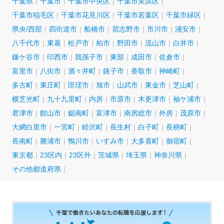
千葉県
千葉市
千葉市中央区
千葉市美浜区
千葉市稲毛区
千葉市花見川区
千葉市若葉区
千葉市緑区
県央/西部
四街道市
船橋市
習志野市
市川市
浦安市
八千代市
東葛
松戸市
柏市
野田市
流山市
白井市
鎌ケ谷市
印西市
我孫子市
東部
成田市
佐倉市
富里市
八街市
酒々井町
銚子市
香取市
神崎町
多古町
東庄町
匝瑳市
旭市
山武市
東金市
芝山町
横芝光町
九十九里町
内房
市原市
木更津市
袖ケ浦市
君津市
館山市
鋸南町
富津市
南房総市
外房
茂原市
大網白里市
一宮町
睦沢町
長生村
白子町
長柄町
長南町
勝浦市
鴨川市
いすみ市
大多喜町
御宿町
東京都
23区内
23区外
茨城県
埼玉県
神奈川県
その他都道府県