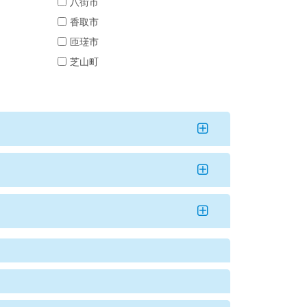
八街市
香取市
匝瑳市
芝山町