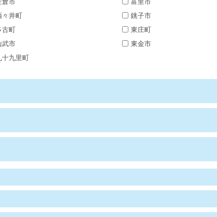
佐倉市
富里市
酒々井町
銚子市
多古町
東庄町
山武市
東金市
九十九里町