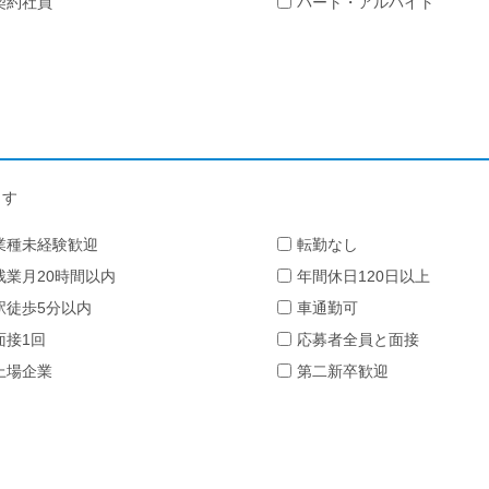
契約社員
パート・アルバイト
ます
業種未経験歓迎
転勤なし
残業月20時間以内
年間休日120日以上
駅徒歩5分以内
車通勤可
面接1回
応募者全員と面接
上場企業
第二新卒歓迎