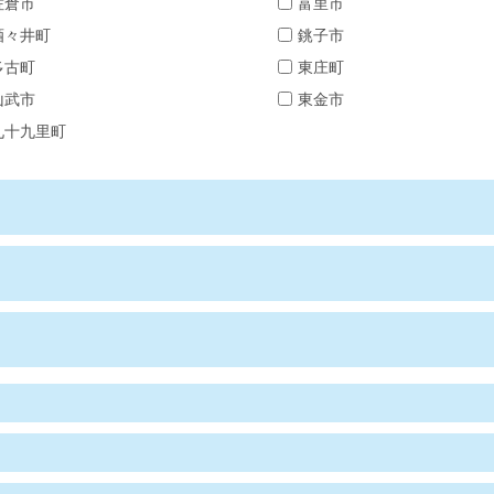
佐倉市
富里市
酒々井町
銚子市
多古町
東庄町
山武市
東金市
九十九里町