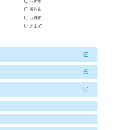
八街市
香取市
匝瑳市
芝山町