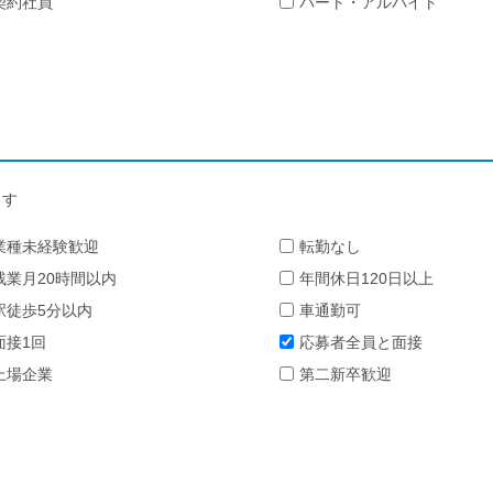
契約社員
パート・アルバイト
ます
業種未経験歓迎
転勤なし
残業月20時間以内
年間休日120日以上
駅徒歩5分以内
車通勤可
面接1回
応募者全員と面接
上場企業
第二新卒歓迎