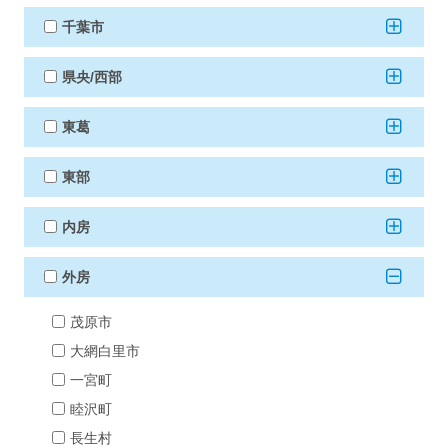
千葉市
県央/西部
東葛
東部
内房
外房
茂原市
大網白里市
一宮町
睦沢町
長生村