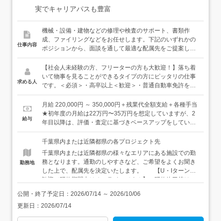
実でキャリアパスも豊富
機械・設備・建物などの修理や検査のサポート、書類作
成、ファイリングなどをお任せします。下記のいずれかの
仕事内容
ポジションから、面談を通して最適な配属先をご提案しま
す。いずれのポジションも、簡単な業務から少しずつお任
せします。プラント施設の「いつも通り」を保つサポート
【社会人未経験の方、フリーターの方も大歓迎！】落ち着
役と、プラント施設が問題なく稼働できるかチェックする
いて物事を見ることができるタイプの方にピッタリの仕事
求める人
検査役のふたつがあります。＜オペレーション・メンテナ
です。＜必須＞・高卒以上＜歓迎＞・普通自動車免許をお
ンス＞行政のインフラ施設や民間のプラント施設で機器の
持ちの方（AT限定でOK）・落ち着いて物事を見ることが
巡回・点検業務、メンテナンスの手配、制御室での運転監
できる方・コツコツ仕事して、自分のペースで成長してい
月給 220,000円 ～ 350,000円＋残業代全額支給＋各種手当
視、書類作成などを通じて、機械・設備の安定稼働を実現
きたい方居酒屋スタッフ・アミューズメント店のホールス
★初年度の月給は22万円〜35万円を想定していますが、2
給与
する仕事です。日々の定期点検を終え、問題がなければ見
タッフ・清掃スタッフなどなど、様々な前職の先輩たち
年目以降は、評価・査定に基づきベースアップをしていき
守ることも多い仕事。点検にはチェックシートもご用意し
が、経験・知識ゼロから始めて、どこに行っても必要とさ
ます。【年収例】年収450万円：30歳／未経験入社4年目
ていますので、機械に詳しくない方や電気の知識がない方
れる安定したスキルを身につけています。豊富な育成ノウ
（賞与・残業代・資格手当・各種手当含む）
千葉県内または近隣都県の各プロジェクト先
でも安心してチャレンジできます。＜検査＞検査の方に
ハウときめ細かなサポートで、あなたのキャリアを全力で
千葉県内または近隣都県の様々なエリアにある施設での勤
は、建物や機械の非破壊検査や修理、書類作成などをお任
応援します！
務となります。通勤のしやすさなど、ご希望をよくお聞き
勤務地
せします。非破壊検査とは、対象物を壊したり傷つけたり
した上で、配属先を決定いたします。 【U・Iターン大
することなく、その内部の欠陥や構造を調査すること。こ
歓迎／研修期間中はオンラインです！】 研修終了後は、
ちらもチェックシートがありますので、未経験の方でも安
ご希望の勤務地を選んで勤務可能です。 【家具家電付
心です。【研修について】入社後は約1ヶ月の導入研修を
公開・終了予定日：
2026/07/14
～
2026/10/06
きの単身用社宅有】 お住まいから通勤が難しい方は、家
実施します。その後は、配属先でのOJT研修に移行し、実
更新日：
2026/07/14
具・家電付きの単身用社宅を利用することもできます。初
際の業務を学んでいきます。もちろん教育担当となる先輩
期費用や引越費用を会社が負担するうえ、家賃半額補助
社員が、皆さんの成長をイチからサポートしていきますの