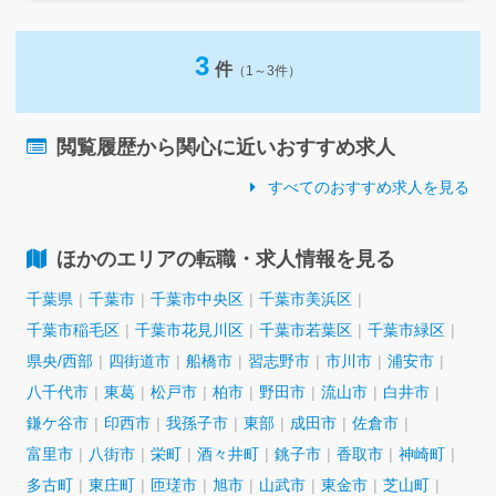
3
件
（1～3件）
閲覧履歴から関心に近いおすすめ求人
すべてのおすすめ求人を見る
ほかのエリアの転職・求人情報を見る
千葉県
千葉市
千葉市中央区
千葉市美浜区
千葉市稲毛区
千葉市花見川区
千葉市若葉区
千葉市緑区
県央/西部
四街道市
船橋市
習志野市
市川市
浦安市
八千代市
東葛
松戸市
柏市
野田市
流山市
白井市
鎌ケ谷市
印西市
我孫子市
東部
成田市
佐倉市
富里市
八街市
栄町
酒々井町
銚子市
香取市
神崎町
多古町
東庄町
匝瑳市
旭市
山武市
東金市
芝山町