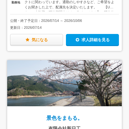
クトに関わっています。通勤のしやすさなど、ご希望をよ
勤務地
TODOリストの作成方法等、仕事を円滑に進めるための基
くお聞きした上で、配属先を決定いたします。 【U・I
本だってイチから学ぶことができます。パソコンの使い方
ターン大歓迎／研修期間中はオンラインです！】 研修終
も入社後にじっくり覚えていきましょう。メールや報告書
了後は、千葉県内のご希望の勤務地を選んで勤務可能で
作成の手順も、この研修プログラムに含まれているので、
公開・終了予定日：
2026/07/14
～
2026/10/06
す。 【家具家電付きの単身用社宅有】 お住まいから
何の心配もなく仕事を始めることができます。
更新日：
2026/07/14
通勤が難しい方は、家具・家電付きの単身用社宅を利用す
ることもできます。初期費用や引越費用を会社が負担する
うえ、家賃半額補助（地域別に上限あり）もあるので、最
気になる
求人詳細を見る
小限の出費に抑えて、新しい仕事・新しい生活を始められ
ます。
景色をまもる。
有限会社新日工