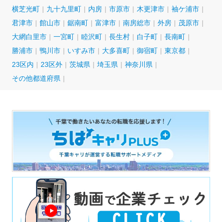
横芝光町
九十九里町
内房
市原市
木更津市
袖ケ浦市
君津市
館山市
鋸南町
富津市
南房総市
外房
茂原市
大網白里市
一宮町
睦沢町
長生村
白子町
長南町
勝浦市
鴨川市
いすみ市
大多喜町
御宿町
東京都
23区内
23区外
茨城県
埼玉県
神奈川県
その他都道府県