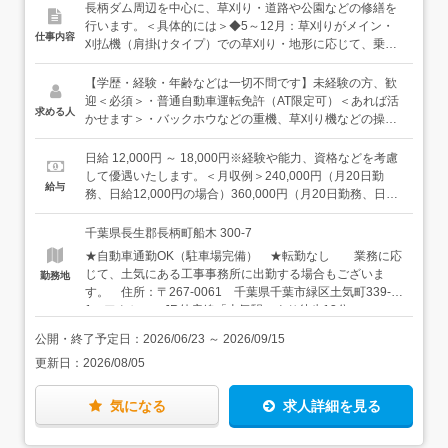
長柄ダム周辺を中心に、草刈り・道路や公園などの修繕を
行います。＜具体的には＞◆5～12月：草刈りがメイン・
仕事内容
刈払機（肩掛けタイプ）での草刈り・地形に応じて、乗
用、ラジコン式の草刈り機を使用・刈った草の集積、片付
け◆1～4月：道路・公園などの公共施設の修繕がメイン・
【学歴・経験・年齢などは一切不問です】未経験の方、歓
舗装の補修（穴埋め、ならし）・壊れた場所の応急修繕・
迎＜必須＞・普通自動車運転免許（AT限定可）＜あれば活
求める人
フェンス、柵の交換などほか、頻度は高くありませんが、
かせます＞・バックホウなどの重機、草刈り機などの操作
住宅の外構工事（ブロック・フェンスなど小規模なもの）
経験がある方・中型自動車免許をお持ちの方・現場作業の
に携わることもあります。＜入社後は＞先輩社員が基本的
経験をお持ちの方★上記はあくまで歓迎条件です。なくて
日給 12,000円 ～ 18,000円※経験や能力、資格などを考慮
なことから、丁寧にお仕事をお教えします。まずは刈った
も全く問題ありません！＜こんな方に向いています＞・外
して優遇いたします。＜月収例＞240,000円（月20日勤
給与
草の片付けや現場の清掃など、できることから始めていき
で作業するのが好きな方・体を動かすことが好きな方・自
務、日給12,000円の場合）360,000円（月20日勤務、日給
ましょう（的確に指示をするのでご安心ください）。機械
然の中で働いてみたい方（ダム周辺は程よい自然で気持ち
18,000円の場合）＜年収例＞400万円（入社3年目、40
の操作方法も覚えていき、少しずつできることを増やして
の良い場所です）
代）500万円（入社6年目、40代）
千葉県長生郡長柄町船木 300-7
いきましょう。★現場へはチームで向かいます。★外作業
★自動車通勤OK（駐車場完備） ★転勤なし 業務に応
なので、安全・健康面には最大限の配慮をしています。
じて、土気にある工事事務所に出勤する場合もございま
勤務地
特に夏場はこまめに休憩を取って、無理のないように作業
す。 住所：〒267-0061 千葉県千葉市緑区土気町339-
しています。
1 アクセス：JR外房線「土気駅」より徒歩13分
公開・終了予定日：
2026/06/23
～
2026/09/15
更新日：
2026/08/05
気になる
求人詳細を見る