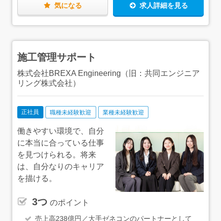
（地域別に上限あり）もあるので、最小限の出費に抑え
で、安心してください！【ひとり立ち後は…】一通り業務
気になる
求人詳細を見る
て、新しい仕事・新しい生活を始められます。
を覚えた後は、資格取得にもチャレンジしていきましょ
う！当社の資格取得支援制度の対象となる資格は88種類。
具体的なサポートとして、月2回の講義の実施に加え、テ
キストや願書を無料で配布しています！資格取得後は、資
格の種類によって月給に手当加算もしくは祝い金を支給し
施工管理サポート
ていますので、ぜひチャレンジしてみてくださいね！
株式会社BREXA Engineering（旧：共同エンジニア
リング株式会社）
正社員
職種未経験歓迎
業種未経験歓迎
働きやすい環境で、自分
に本当に合っている仕事
を見つけられる。将来
は、自分なりのキャリア
を描ける。
3つ
のポイント
売上高238億円／大手ゼネコンのパートナーとして