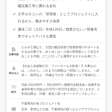
建設施工等に携わる会社
大手ゼネコンの「管理者」としてプロジェクトに入
れるから、働きやすさ抜群
週休二日（土日）年休120日／残業少ない／研修充
実でキャリアパスも豊富
ビルや工場など、大型の建設現場で現場管理のサポートを
するお仕事です。ゆくゆくは一人前の管理者として自立す
仕事内容
ることも可能。どこに行っても通用するスキルを身につけ
ることができる環境です。充実した環境で、あなたを大事
に育てます。＜具体的には…＞●安全管理のサポート：職
【社会人未経験の方、フリーターも大歓迎！】大事なの
人さんが怪我をしないように危険な箇所に目印をつけ、事
は、これから。これまでの経験は一切気にしません。＜必
求める人
前に周知したり、熱中症にならないよう水分補給のお声が
須＞・高卒以上・35歳までの方（長期キャリア形成のた
けをしたりします。●現場写真の撮影・記録：設計通りに
め）＜歓迎＞・普通自動車免許をお持ちの方（AT限定で
造られているかを確認し、写真を撮って記録を残します。
OK）・みんなで力を合わせて何かを達成する喜びを感じて
月給 220,000円 ～ 350,000円＋残業代全額支給＋各種手当
●スケジュール管理：工事スケジュールが予定通り進むよ
みたい方・自分の将来をより良いものにするために、一歩
★初年度の月給は22万円〜35万円を想定していますが、2
給与
うに、作業内容や材料の搬入時間などを記入します。など
一歩学んでいきたい方居酒屋スタッフ・アミューズメント
年目以降は、評価・査定に基づきベースアップをしていき
＜入社後は…＞まずは、12日間ある初期研修で、基礎の基
店のホールスタッフ・清掃スタッフなどなど、様々な前職
ます。【年収例】年収450万円：22歳／未経験入社1年目
礎から学んでいただけます。社会人未経験の方や正社員で
の仲間たちが、経験・知識ゼロから立派な管理者・技術者
（賞与・残業代含む）年収500万円：29歳／未経験入社6年
千葉県内の各プロジェクト先
の勤務経験がない方は、挨拶や敬語の使い方等、ビジネス
になっています。豊富な育成ノウハウときめ細かなサポー
目（賞与・残業代・各種手当含む）年収600万円：35歳／
五井、君津などの他、千葉県内の様々なエリアでプロジェ
マナーから習得することができますし、メモの取り方や
トで、あなたのキャリアを全力で応援します！
未経験入社11年目（賞与・残業代・各種手当含む）