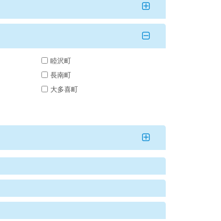
睦沢町
長南町
大多喜町