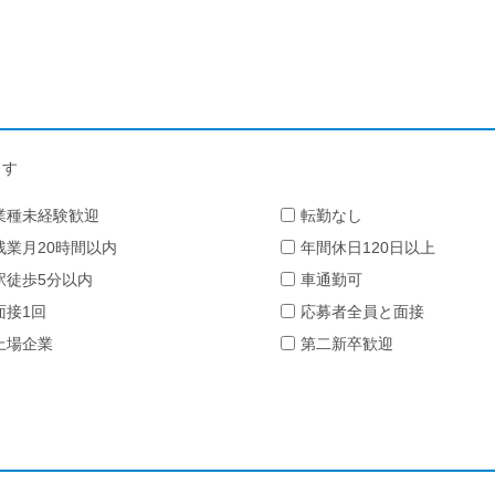
ます
業種未経験歓迎
転勤なし
残業月20時間以内
年間休日120日以上
駅徒歩5分以内
車通勤可
面接1回
応募者全員と面接
上場企業
第二新卒歓迎