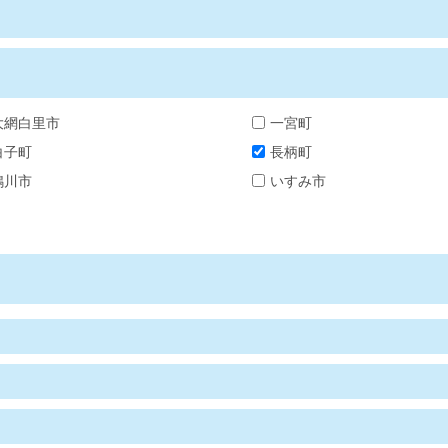
大網白里市
一宮町
白子町
長柄町
鴨川市
いすみ市