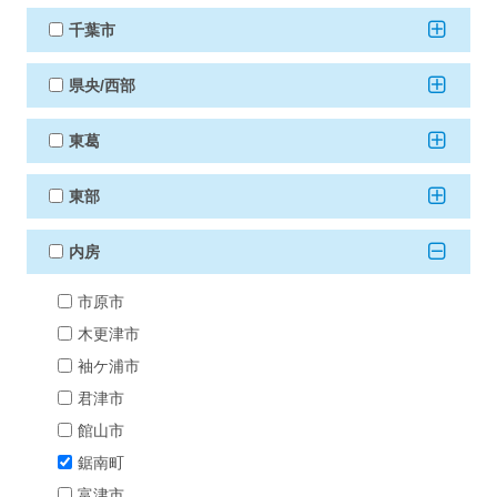
千葉市
県央/西部
東葛
東部
内房
市原市
木更津市
袖ケ浦市
君津市
館山市
鋸南町
富津市