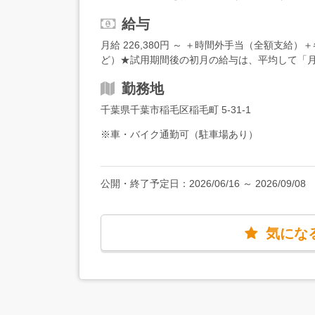
テナンス・大学等での説明会 など□■研修制度
反・事故のない方・35歳以下（長期キャリア形
先輩社員がしっかりサポートしていきます！「1
給与
む）以上をお持ちの方・二輪免許をお持ちの方
内・社外の研修にも勤務時間中に参加可能なの
方・コミュニケーションも楽しめる仕事がした
月給 226,380円 ～ ＋時間外手当（全額支
研修内容は…・座学研修（試験対策も含む）・
2023年未経験者5名、2024年未経験者5名、20
ど）★試用期間後の初月の給与は、平均して「月
車を運転）・教習車に同乗し、後部座席での見
新卒採用の指導員候補や中途採用の指導員候補な
例】・年収470万円（指導員2年目／29歳）・年収
れる20日間前後の指導員育成プログラムに参加
た。さらに、2026年も2名の新人指導員が誕生
勤務地
円（指導員7年目／31歳）【月収例】指導員A 2年目
る場合で早い方だと6ヶ月、ゆっくりの方でも平
＋時間外手当）指導員B 3年目 月収316,675
とんどです。（試験日は年3回の実施）一緒に合
千葉県千葉市稲毛区稲毛町 5-31-1
格者の場合＞月給241,584円 ～＋各種手当
くて「次はこれを覚えた方がいい」「これは試
（保有資格により上下します）
※車・バイク通勤可（駐車場あり）
ドバイスしてくれる”いい意味でお節介な先輩”
あるのは魅力ですが、それ以外に教育にも力を
く、その先の指導員資格のステップアップや検
公開・終了予定日：
2026/06/16
～
2026/09/08
気にな