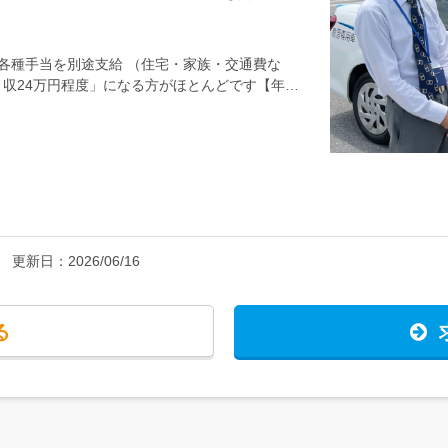
について■□―――――新人研修を担当している
成を図るため）＜歓迎＞・中型免許（8t限定含
70時間以上の研修」を用意しているなど、社
・英語、中国語など、語学を活かして働きたい
で、安心してスキルアップしていける環境です！
い方＜優遇＞※年齢不問・教習指導員有資格者
給）＋各種手当を別途支給 （住宅・家族・交通費な
運転練習や指導の仕方についての実務研修（教習
25年経験者3名、未経験者6名が入社。2025年は
収24万円程度」になる方がほとんどです【年収
学 などタイミングが合えば研修センターで行わ
ど、あわせて5名の新人指導員が誕生しまし
495万円（指導員4年目／33歳）・年収530万
する場合も！社外研修に参加して資格試験を受け
しました！
 月収306,211円（226,380円＋各種手当
均8ヶ月程度と、1年以内に合格している方がほ
円（226,380円＋各種手当＋時間外手当）＜有資
格に向けた対策を練ってくれる上司・先輩が多
支給＋時間外手当 ※経験・保有資格を考慮の上決定
験で気をつけたほうがいいよ」など、たくさんア
も多い職場です！普段から自然に助け合う社風が
入れている当社。国家資格の取得支援だけでな
定員資格取得など、会社が全面サポートします！
更新日：
2026/06/16
る