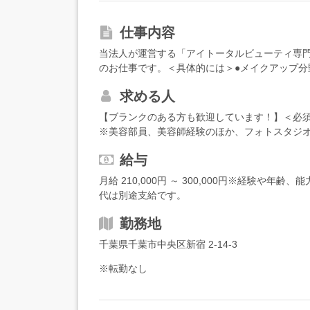
仕事内容
当法人が運営する「アイトータルビューティ専
のお仕事です。＜具体的には＞●メイクアップ分
メイク、お客様に向き合ってきた経験など、あな
求める人
または副担任業務（生活指導、クラス運営、進
分を占めます。技術指導だけでなく、学生の成
【ブランクのある方も歓迎しています！】＜必須
寄り添い、サポートします。●学校の一員として
※美容部員、美容師経験のほか、フォトスタジ
加、教務に関わる事務作業など、学校を一緒に
します＜歓迎＞・メイク関連資格をお持ちの方
＜入職後は…＞授業は基本2人もしくは3人1組
給与
導、育成経験（社内研修や後輩指導経験などあ
で学生のサポートに入る形なので、一人で全て
です＞・経験を活かせる仕事がしたい方・美容
月給 210,000円 ～ 300,000円※経験や
師の授業にアシスタントとして入り、流れを掴
代は別途支給です。
担当する授業を少しずつ増やしていきましょう
自分のペースで大丈夫です。また、経験を積ん
勤務地
わけではなく、得意分野などに応じて、メイン
す。★業務の中での、授業の割合は6割程度。立
千葉県千葉市中央区新宿 2-14-3
に負担が少なく続けられます。
※転勤なし