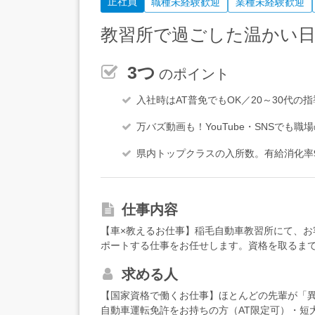
正社員
職種未経験歓迎
業種未経験歓迎
教習所で過ごした温かい日
3つ
のポイント
入社時はAT普免でもOK／20～30代
万バズ動画も！YouTube・SNSでも
県内トップクラスの入所数。有給消化率9
仕事内容
【車×教えるお仕事】稲毛自動車教習所にて、お
ポートする仕事をお任せします。資格を取るま
員』を取得するところからはじめましょう。勉
求める人
メインにお任せしていきます。＜指導員デビュ
力・教習車の管理、メンテナンス・シャトルバ
【国家資格で働くお仕事】ほとんどの先輩が「
導員デビュー後＞・教習業務（技能、学科）・
自動車運転免許をお持ちの方（AT限定可）・短