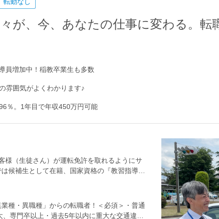
転勤なし
々が、今、あなたの仕事に変わる。転職
の指導員増加中！稲教卒業生も多数
職場の雰囲気がよくわかります♪
6％。1年目で年収450万円可能
客様（生徒さん）が運転免許を取れるようにサ
では候補生として在籍、国家資格の『教習指導
強と並行して、まず、事務作業や送迎業務などを
ーまで＞・受付業務・接客、電話業務・データ入
スでの送迎業務・大学等での説明会 など＜指
異業種・異職種」からの転職者！＜必須＞・普通
シャトルバスでの送迎業務・教習車の管理、メン
大、専門卒以上・過去5年以内に重大な交通違