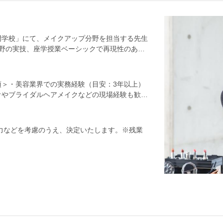
門学校」にて、メイクアップ分野を担当する先生
野の実技、座学授業ベーシックで再現性のある
たの経験がそのまま授業に活かせます。●担任
路指導、個人面談）担任業務は、仕事全体の約半
長を一番近くで見守る存在として、学生の悩みに
＞・美容業界での実務経験（目安：3年以上）
の仕事オープンキャンパスや学校行事への参
オやブライダルヘアメイクなどの現場経験も歓迎
運営していく立場として関わっていただきます。
（日本メイクアップ技術検定など）・メイク指
のチーム制。誰かがメインで進行し、誰かがサブ
る方も活かせます）＜こんな方にピッタリの仕事
を背負うことはありません。まずは先輩や外部講
に関わる仕事を続けていきたい方・人が好きな方
年齢、能力などを考慮のうえ、決定いたします。※残業
んでいきましょう。＜慣れてきたら…＞メインで
。アシスタント期間に明確な区切りはないので、
だからといってすべての授業をメインで担当する
・サブ担当を決めて、カリキュラムを組んでいま
ち仕事とデスクワークがバランスよくあり、体