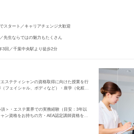
でスタート／キャリアチェンジ大歓迎
／先生ならではの魅力もたくさん
年3回／千葉中央駅より徒歩2分
定エステティシャンの資格取得に向けた授業を行
導（フェイシャル、ボディなど）・座学（化粧品
談、生活指導など）・広報業務（オープンキャン
（入学式、卒業式、学園祭、スポーツ大会、学生
人1組のチーム制。誰かがメインで進行し、誰か
須＞・エステ業界での実務経験（目安：3年以
で全てを背負うことはありません。まずは先輩や
シャン資格をお持ちの方・AEA認定講師資格をお
れを掴んでいきましょう。【慣れてきたら…】メ
など、トータルで美容に関わってきたご経験＜こ
しょう。アシスタント期間に明確な区切りはない
ンとしてのセカンドキャリアを考えている方・美
ラスの担任もお任せできるようになっていただけ