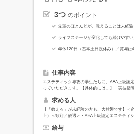
3つ
のポイント
先輩のほとんどが、教えることは未経験
ライフステージが変化しても続けやすい
年休120日（基本土日祝休み）／賞与は
仕事内容
エステティック専攻の学生たちに、AEA上級認
っていただきます。【具体的には…】・実技指
学、生理学、栄養学など）・担任業務（進路相
求める人
パスや体験授業の運営など）・学校行事の運営
サロンの運営など）【入職後は…】授業は基本3
【「教える」が未経験の方も、大歓迎です】＜必
がサブで学生のサポートに入る形なので、一人
上）＜歓迎／優遇＞・AEA上級認定エステティ
外部講師の授業にアシスタントとして入り、流
持ちの方・脱毛サロン・フェイシャル・アロマ
インで担当する授業を少しずつ増やしていきま
給与
んなタイプに向いています＞・エステティシャ
ので、自分のペースで大丈夫。ゆくゆくは、ク