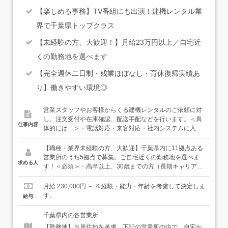
【楽しめる事務】TV番組にも出演！建機レンタル業
界で千葉県トップクラス
【未経験の方、大歓迎！】月給23万円以上／自宅近
くの勤務地を選べます
【完全週休二日制・残業ほぼなし・育休復帰実績あ
り】働きやすい環境◎
営業スタッフやお客様からくる建機レンタルのご依頼に対
し、注文受付や在庫確認、配送手配などを行います。＜具
仕事内容
体的には…＞・電話対応・来客対応・社内システムに入
力・返却された建機の管理・書類の整理・請求書作成 な
ど＜入社後は…＞まずは社内研修で、建機の種類について
【職種・業界未経験の方、大歓迎】千葉県内に11拠点ある
学んでいただきます。その後は、各営業所の先輩につい
営業所のうち5拠点で募集。ご自宅近くの勤務地を選べま
求める人
て、実際の業務を覚えていっていただきます。建機の種類
す！＜必須＞・高卒以上、30歳までの方（長期キャリア形
が多いので「覚えられるかな…」と不安に思うこともある
成のため）・基本的なPCスキルをお持ちの方（入力ができ
かもしれませんが、みんなその気持ちがわかるから、丁寧
ればOK！）＜歓迎＞・仕事もプライベートも両立したい
月給 230,000円 ～ ※経験・能力・年齢を考慮して決定しま
にサポートしていきますし、焦らなくて大丈夫。じっくり
方・落ち着いた環境で腰を据えて仕事したい方・言われた
す。
給与
仕事に慣れていってください。★（滅多にないですが）手
ことをただ繰り返すより、みんなできちんと考えて仕事し
配がうまくいかないときやトラブル時などは営業スタッフ
たいという方
千葉県内の各営業所
がしっかり表に立って守ってくれるし、いつも全拠点のフ
【勤務地】※居住地を考慮。下記の営業所の中で、自宅か