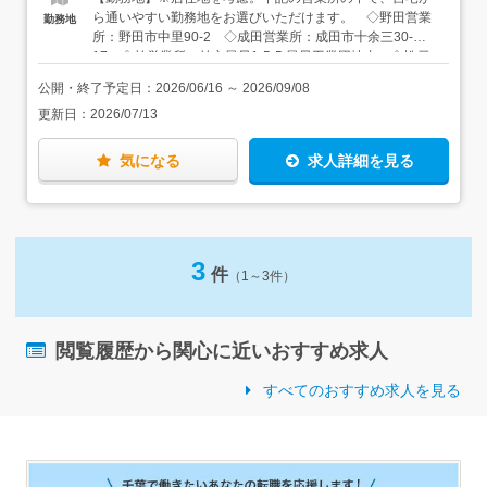
ロント事務で連携して助け合っていますし、働きやすい環
ら通いやすい勤務地をお選びいただけます。 ◇野田営業
勤務地
境を本社がしっかり考え続けていますし、本当に何も心配
所：野田市中里90-2 ◇成田営業所：成田市十余三30-
はいりません。自分で考えて動く面白さをしっかり味わえ
17 ◇柏営業所：柏市風早1-5-5 風早工業団地内 ◇松戸
るようにしながらも、安心してお仕事を始めていただける
営業所：松戸市松飛台419 松飛台工業団地内 ◇八千代営
環境をご用意しています。
公開・終了予定日：
2026/06/16
～
2026/09/08
業所：八千代市下高野511 【アクセス】 ◇野田営業
更新日：
2026/07/13
所：東武アーバンパークライン「川間駅」より徒歩で15
分 ◇成田営業所：JR成田線「成田駅」より車で14分 ◇
柏営業所：東武アーバンパークライン「逆井駅」より車で
気になる
求人詳細を見る
7分 ◇松戸営業所：JR武蔵野線「東松戸駅」より車で5
分 ◇八千代営業所：東葉高速線「村上駅」より車で9
分 ★成田営業所・八千代営業所 積極採用中！★ ★
どの営業所も車通勤OK！ ★転居を伴う転勤なし
3
件
（1～3件）
閲覧履歴から関心に近いおすすめ求人
すべてのおすすめ求人を見る