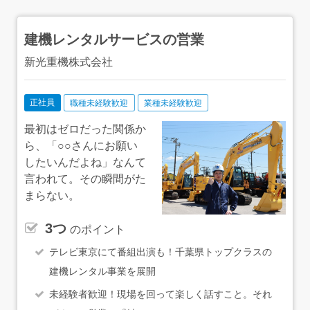
橋営業所：JR京葉線「二俣新町駅」より徒歩10分 ◇東金
営業所：JR東金線・総武本線「成東駅」より車で5分 ◇
木更津営業所：JR内房線「木更津駅」より車で5分 ◇野
建機レンタルサービスの営業
田営業所：東武アーバンパークライン「川間駅」より徒歩
で15分 ◇成田営業所：JR成田線「成田駅」より車で14
新光重機株式会社
分 ◇八千代営業所：東葉高速線「村上駅」より車で9
分 ◇柏営業所：東武アーバンパークライン「逆井駅」よ
り車で7分 ◇松戸営業所：JR武蔵野線「東松戸駅」より
車で5分 ◇茂原営業所：JR外房線「茂原駅」より車で15
正社員
職種未経験歓迎
業種未経験歓迎
分 ◇館山営業所：JR内房線「九重駅」より車で4分 ※
いずれも車通勤可
最初はゼロだった関係か
ら、「○○さんにお願い
したいんだよね」なんて
言われて。その瞬間がた
まらない。
3つ
のポイント
テレビ東京にて番組出演も！千葉県トップクラスの
建機レンタル事業を展開
未経験者歓迎！現場を回って楽しく話すこと。それ