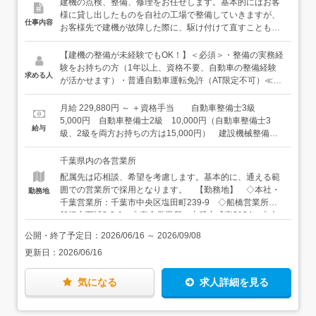
建機の点検、整備、修理をお任せします。基本的にはお客
様に貸し出したものを自社の工場で整備していきますが、
仕事内容
お客様先で建機が故障した際に、駆け付けて直すこともあ
ります。◆◇ワクワクする毎日！取り扱う機械の種類は
400種2万台◇◆油圧ショベル、解体機、ブルドーザー、キ
【建機の整備が未経験でもOK！】＜必須＞・整備の実務経
ャリアダンプ、ユニックなどの車両、道路用機械、コンプ
験をお持ちの方（1年以上、資格不要、自動車の整備経験
求める人
レッサー、発電機、草刈機など…これらはごく一部にすぎ
が活かせます）・普通自動車運転免許（AT限定不可）≪以
ません。腕がスライドするユンボや濡れた路面でも使える
下のような方は大歓迎です！≫・建機に興味関心がある方
搭乗式掃除機など、珍しい機械もたくさんあります。入社
★自動車や建機の整備経験はないが、工具を使った点検・
月給 229,880円 ～ ＋資格手当 自動車整備士3級
後は、当社の数ある商品についてまずは知識をつけていき
整備業務を行ったことがあるという方も対象です。お気軽
5,000円 自動車整備士2級 10,000円（自動車整備士3
給与
ましょう。1台20tもある建機ですから、操作から学んでい
にご相談ください。
級、2級を両方お持ちの方は15,000円） 建設機械整備士1
かないといけません。色々なメーカーさんに来てもらって
級、2級 10,000円（建設機械整備士1級、2級を両方お持
質問タイムを取るなど、勉強会も行っています。
ちの方は20,000円） 油圧調整士2級 10,000円
千葉県内の各営業所
配属先は応相談、希望を考慮します。基本的に、通える範
囲での営業所で採用となります。 【勤務地】 ◇本社・
勤務地
千葉営業所：千葉市中央区塩田町239-9 ◇船橋営業所：
船橋市西浦3-2-1 ◇東金営業所：山武市成東2124 ◇木
更津営業所：木更津市長須賀1771 ◇野田営業所：野田市
公開・終了予定日：
2026/06/16
～
2026/09/08
中里90-2 ◇成田営業所：成田市十余三30-17 ◇八千代
更新日：
2026/06/16
営業所：八千代市下高野511 ◇柏営業所：柏市風早1-5-5
風早工業団地内 ◇松戸営業所：松戸市松飛台419 松飛台
工業団地内 ◇茂原営業所：長生郡長生村七井土2000-3
気になる
求人詳細を見る
◇館山営業所：千葉県館山市薗56 【アクセス】 ◇本
社・千葉営業所：JR内房線「浜野駅」より徒歩16分 ◇船