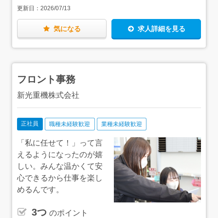
更新日：
2026/07/13
◇柏営業所：柏市風早1-5-5 風早工業団地内 ◇松戸営業
所：松戸市松飛台419 松飛台工業団地内 ◇茂原営業所：
長生郡長生村七井土2000-3 ◇館山営業所：千葉県館山市
気になる
求人詳細を見る
薗56 【アクセス】 ◇本社・千葉営業所：JR内房線
「浜野駅」より徒歩16分 ◇船橋営業所：JR京葉線「二俣
新町駅」より徒歩10分 ◇東金営業所：JR東金線・総武本
線「成東駅」より車で5分 ◇木更津営業所：JR内房線
「木更津駅」より車で5分 ◇野田営業所：東武アーバン
フロント事務
パークライン「川間駅」より徒歩で15分 ◇成田営業所：
JR成田線「成田駅」より車で14分 ◇八千代営業所：東葉
新光重機株式会社
高速線「村上駅」より車で9分 ◇柏営業所：東武アーバ
ンパークライン「逆井駅」より車で7分 ◇松戸営業所：
JR武蔵野線「東松戸駅」より車で5分 ◇茂原営業所：JR
外房線「茂原駅」より車で15分 ◇館山営業所：JR内房線
正社員
職種未経験歓迎
業種未経験歓迎
「九重駅」より車で4分 ※いずれも車通勤可
「私に任せて！」って言
えるようになったのが嬉
しい。みんな温かくて安
心できるから仕事を楽し
めるんです。
3つ
のポイント