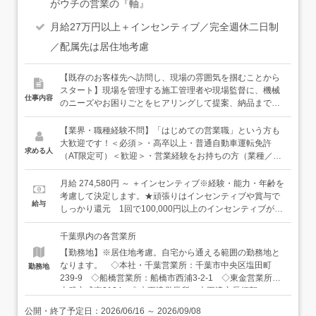
がウチの営業の『軸』
月給27万円以上＋インセンティブ／完全週休二日制
／配属先は居住地考慮
【既存のお客様先へ訪問し、現場の雰囲気を掴むことから
スタート】現場を管理する施工管理者や現場監督に、機械
仕事内容
のニーズやお困りごとをヒアリングして提案、納品までを
担当します。お客様の紹介で問い合わせをいただくことも
あります。◆万全の体制で未経験スタートもサポート◆商
【業界・職種経験不問】「はじめての営業職」という方も
品知識を身につけるための勉強会も充実しており、業界知
大歓迎です！＜必須＞・高卒以上・普通自動車運転免許
求める人
識もイチから学ぶことができます。お客様先への訪問も
（AT限定可）＜歓迎＞・営業経験をお持ちの方（業種／年
「まずは先輩と一緒」が基本。実際の工事現場にご訪問す
数不問）
ることが多いため、スケールの大きさに最初は驚くことも
月給 274,580円 ～ ＋インセンティブ※経験・能力・年齢を
あると思いますが、仕事に慣れてくると、そのスケールの
考慮して決定します。★頑張りはインセンティブや賞与で
給与
大きさが自身のやりがいや誇りにもつながっていくと思い
しっかり還元 1回で100,000円以上のインセンティブが付
ます。【ゆくゆくは…】新規のお客様のもとへの訪問もお
くことも！
任せしたいと思っています。ハードルが高く感じるかもし
千葉県内の各営業所
れませんが、工事現場という需要がある場所に行くので、
【勤務地】※居住地考慮。自宅から通える範囲の勤務地と
明確なターゲットがいるやりやすさがあります。
なります。 ◇本社・千葉営業所：千葉市中央区塩田町
勤務地
239-9 ◇船橋営業所：船橋市西浦3-2-1 ◇東金営業所：
山武市成東2124 ◇木更津営業所：木更津市長須賀
1771 ◇野田営業所：野田市中里90-2 ◇成田営業所：成
公開・終了予定日：
2026/06/16
～
2026/09/08
田市十余三30-17 ◇八千代営業所：八千代市下高野511