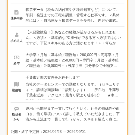
帳票データ（税金の納付書や各種通知書など）について、
印刷・発送までの工程を調整・管理する仕事です。＜具体
仕事内容
的には＞・自治体から帳票データを受領し、内容や形式を
確認・紙の種類、サイズ、封入方法、発送方法などの仕様
整理・印刷用データへの加工・編集（プログラミング）・
【未経験歓迎！】あなたの経験が活かせるかもしれませ
印刷会社へのデータ引き渡し・スケジュール・工程管理
ん。＜必須＞・基本的なPC操作ができる方＜必須ではない
求める人
（自治体・社内・委託会社との調整）・納品物の最終確認
ですが、下記スキルのある方は活かせます！＞・何らかの
など＜入社後は＞まずは帳票の種類や業務の流れを理解す
管理・調整業務経験（業界・職種不問）・VBA、Excelマク
ることからスタート。先輩社員のサポートのもと、データ
ロが使える方・何らかの開発言語がわかる方＜こんな方に
大学卒：月給（基本給／職務給）280,000円～高専卒：月
確認や仕様整理、進行管理の補助業務を担当します。慣れ
向いています＞・物事を論理的に考えられる方・コミュニ
給（基本給／職務給）250,000円～専門卒：月給（基本給
給与
てきたら、データのプログラミングに携わることも可能で
ケーションを取る仕事がしたい方・これからIT業界に挑戦
／職務給）240,000円～＋残業手当（1分単位で全額支
す。未経験でもイチからお教えするので心配いりません。
したい方
給）、通勤手当（全額）、養育手当（子1人15,000円）、
年末年始手当、資格手当など※最下限値は、新卒の場合の
千葉市近郊の案件をお任せします
スタート給与です。経験・年齢を考慮の上、当社規定によ
当社のデータセンターでの勤務となります。（セキュリテ
り優遇します。
ィ上、詳細は面接時にご説明します） 所在地：千葉県
勤務地
千葉市近郊 アクセス：最寄り駅より徒歩3分 ★車通
勤OK（駐車場完備）
運用から開発まで一貫して行うという、仕事の特殊性や面
白さ、働く環境について詳しく教えていただきました。下
取材者
流から上流まで一貫して行うから、スキルも幅広く身につ
から
き、飽きが来ないこと。そして、10年以上勤続されている
方も多いことなど、未経験の方でも安心して始められる環
公開・終了予定日：
2026/06/23
～
2026/09/01