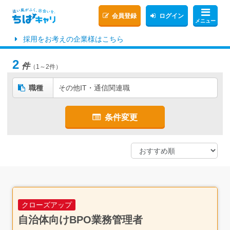
会員登録
ログイン
メニュー
採用をお考えの企業様はこちら
2
件
（1～2件）
職種
その他IT・通信関連職
条件変更
クローズアップ
自治体向けBPO業務管理者