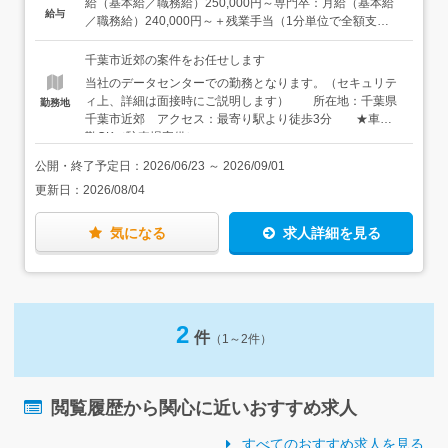
向いています＞・物事を論理的に考えられる方・コミュニ
給（基本給／職務給）250,000円～専門卒：月給（基本給
給与
てきたら、データのプログラミングに携わることも可能で
ケーションを取る仕事がしたい方・これからIT業界に挑戦
／職務給）240,000円～＋残業手当（1分単位で全額支
す。未経験でもイチからお教えするので心配いりません。
したい方
給）、通勤手当（全額）、養育手当（子1人15,000円）、
年末年始手当、資格手当など※最下限値は、新卒の場合の
千葉市近郊の案件をお任せします
スタート給与です。経験・年齢を考慮の上、当社規定によ
当社のデータセンターでの勤務となります。（セキュリテ
り優遇します。
ィ上、詳細は面接時にご説明します） 所在地：千葉県
勤務地
千葉市近郊 アクセス：最寄り駅より徒歩3分 ★車通
勤OK（駐車場完備）
公開・終了予定日：
2026/06/23
～
2026/09/01
更新日：
2026/08/04
気になる
求人詳細を見る
2
件
（1～2件）
閲覧履歴から関心に近いおすすめ求人
すべてのおすすめ求人を見る