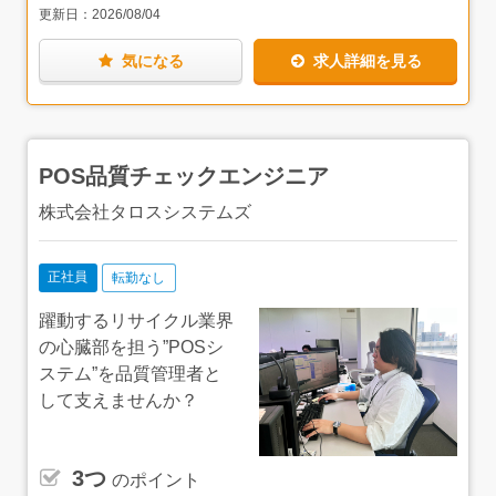
境はとても魅力的だと思います。
更新日：
2026/08/04
また、民間企業だけでなく千葉県など自治体とも長年にわ
気になる
求人詳細を見る
たりお取引を行い、安定した経営基盤がある同社。エンジ
ニアの仕事というと、客先常駐型スタイルなど勤務地の異
動が多いイメージもありますが、同社でなら、転勤などの
心配もなく、腰を据えて働ける点もお勧めポイントです。
POS品質チェックエンジニア
株式会社タロスシステムズ
正社員
転勤なし
躍動するリサイクル業界
の心臓部を担う”POSシ
ステム”を品質管理者と
して支えませんか？
3つ
のポイント