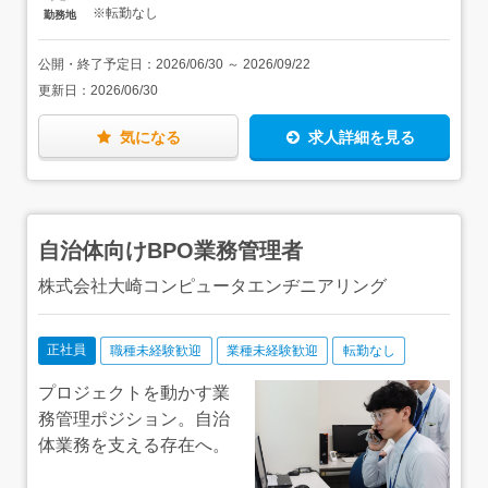
※転勤なし
勤務地
求人下部にて、より詳しいサービス紹介や導入事例のリン
クがあります
公開・終了予定日：
2026/06/30
～
2026/09/22
更新日：
2026/06/30
気になる
求人詳細を見る
自治体向けBPO業務管理者
株式会社大崎コンピュータエンヂニアリング
正社員
職種未経験歓迎
業種未経験歓迎
転勤なし
プロジェクトを動かす業
務管理ポジション。自治
体業務を支える存在へ。