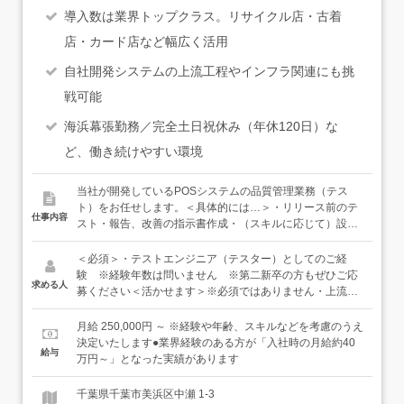
導入数は業界トップクラス。リサイクル店・古着
店・カード店など幅広く活用
自社開発システムの上流工程やインフラ関連にも挑
戦可能
海浜幕張勤務／完全土日祝休み（年休120日）な
ど、働き続けやすい環境
当社が開発しているPOSシステムの品質管理業務（テス
ト）をお任せします。＜具体的には…＞・リリース前のテ
仕事内容
スト・報告、改善の指示書作成・（スキルに応じて）設計
書の作成当社では、プログラミングなどの工程は、中国に
あるラボでのオフショア開発を行っています。あなたが担
＜必須＞・テストエンジニア（テスター）としてのご経
当するのは、中国より上がってきたシステムサービスを、
験 ※経験年数は問いません ※第二新卒の方もぜひご応
求める人
お客様へのリリース前にさまざまな角度から操作テストを
募ください＜活かせます＞※必須ではありません・上流工
行い、品質を管理していく工程です。「お客様の希望を取
程を知っている方（設計や要件定義など）・インフラ関連
り込めているか」「バグはないか」「余分な動作がない
の運用保守などのご経験・システムの運用保守などのご経
月給 250,000円 ～ ※経験や年齢、スキルなどを考慮のうえ
か」などを、あらゆる角度から操作を試して、チェックし
験※品質管理での経験をもとに、意欲に応じて開発エンジ
決定いたします●業界経験のある方が「入社時の月給約40
給与
ていきます。1日で複数の案件に対応する日もあれば、2～
ニアやマネジメントなど、キャリアアップしていくことも
万円～」となった実績があります
3日かけて対応していく案件もあります。中国にいるエン
可能です
ジニアと主にチャットで連絡を取り合いますが、日本語が
千葉県千葉市美浜区中瀬 1-3
通じるので、中国語や英語のスキルは必要ありません。※