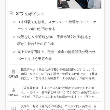
3つ
のポイント
IT未経験でも歓迎。スケジュール管理やコミュニケ
ーション能力が活かせる
転勤なし＆車通勤もOK。千葉市近郊の勤務地は、
駅から徒歩3分の好立地
売上128億円以上。行政・企業の情報通信分野のサ
ポートを行う安定企業
帳票データ（税金の納付書や各種通知書など）について、
印刷・発送までの工程を調整・管理する仕事です。＜具体
仕事内容
的には＞・自治体から帳票データを受領し、内容や形式を
確認・紙の種類、サイズ、封入方法、発送方法などの仕様
整理・印刷用データへの加工・編集（プログラミング）・
【未経験歓迎！】あなたの経験が活かせるかもしれませ
印刷会社へのデータ引き渡し・スケジュール・工程管理
ん。＜必須＞・基本的なPC操作ができる方＜必須ではない
求める人
（自治体・社内・委託会社との調整）・納品物の最終確認
ですが、下記スキルのある方は活かせます！＞・何らかの
など＜入社後は＞まずは帳票の種類や業務の流れを理解す
管理・調整業務経験（業界・職種不問）・VBA、Excelマク
ることからスタート。先輩社員のサポートのもと、データ
ロが使える方・何らかの開発言語がわかる方＜こんな方に
大学卒：月給（基本給／職務給）280,000円～高専卒：月
確認や仕様整理、進行管理の補助業務を担当します。慣れ