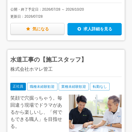
くことができます。
公開・終了予定日：
2026/07/28
～
2026/10/20
更新日：
2026/07/28
気になる
求人詳細を見る
水道工事の【施工スタッフ】
株式会社ホマレ管工
正社員
職種未経験歓迎
業種未経験歓迎
転勤なし
笑顔で穴掘っちゃう。毎
回違う現場でドラマがあ
るから楽しいし、「何で
もできる職人」を目指せ
る。