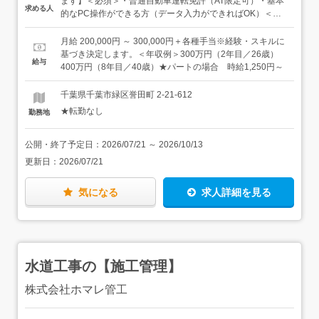
ます】＜必須＞・普通自動車運転免許（AT限定可）・基本
求める人
図面をもとに配管図面に起こしていく仕事で、未経験の方
的なPC操作ができる方（データ入力ができればOK）＜こ
でも無理なく覚えていただけます。＜入社後は…＞まずは
んな方に向いています＞・図面作成に興味がある方（イラ
実際の図面を見ながら書き写す練習からスタート。いきな
ストを描くのが好きな方もきっとハマりますよ！）・黙々
月給 200,000円 ～ 300,000円＋各種手当※経験・スキルに
り本番ではなく、少しずつ実務へ移っていきます。建築図
と手を動かす作業が好きな方・せっかく仕事をするなら、
基づき決定します。＜年収例＞300万円（2年目／26歳）
給与
面をもとに、配管ルートを図面に起こします。水道局ごと
スキルを身につけたい方★建設業界や設備工事の事務経験
400万円（8年目／40歳）★パートの場合 時給1,250円～
に様式が異なるため、慣れるほどに対応力がついていきま
がある方は、活かしていただけます。
す。＜慣れてきたら…＞積算業務（見積もり）も少しずつ
千葉県千葉市緑区誉田町 2-21-612
お任せしていきます。配管の長さを測り、単価を計算して
★転勤なし
勤務地
見積もりを作成します。先輩スタッフがその都度サポート
するので、安心してくださいね。＜ゆくゆくは…＞資格取
得支援制度を活用し、国家資格である給水装置工事主任技
公開・終了予定日：
2026/07/21
～
2026/10/13
術者などの取得にもチャレンジいただけます。資格に応じ
更新日：
2026/07/21
て月々の給与にプラスされる資格手当があります。★申請
は、車で20～30分程度の水道局や役所に行っていただきま
す。
気になる
求人詳細を見る
水道工事の【施工管理】
株式会社ホマレ管工