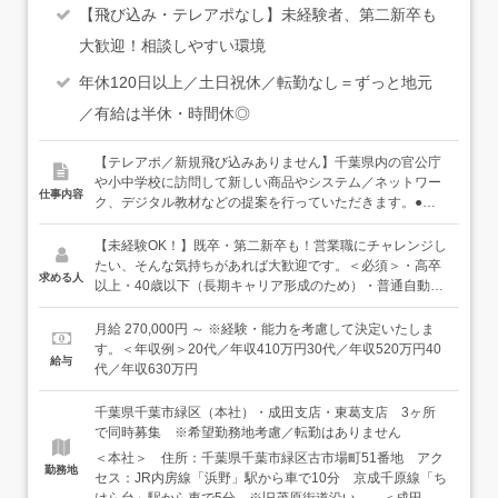
【飛び込み・テレアポなし】未経験者、第二新卒も
大歓迎！相談しやすい環境
年休120日以上／土日祝休／転勤なし＝ずっと地元
／有給は半休・時間休◎
【テレアポ／新規飛び込みありません】千葉県内の官公庁
や小中学校に訪問して新しい商品やシステム／ネットワー
仕事内容
ク、デジタル教材などの提案を行っていただきます。●基
本的には担当エリアの既存のお客様先を1日5～10件ほど回
ります（移動は社用車を利用）●担当エリア本社：千葉市
【未経験OK！】既卒・第二新卒も！営業職にチャレンジし
周辺と内房・外房方面成田支店：成田・印西・香取周辺東
たい、そんな気持ちがあれば大歓迎です。＜必須＞・高卒
求める人
葛支店：流山・柏周辺＜入社後は…＞まずは先輩社員に同
以上・40歳以下（長期キャリア形成のため）・普通自動車
行して実際の提案現場へ。まずは3ヶ月間、じっくり目で
運転免許をお持ちの方（AT限定可）＜歓迎する人物像＞・
見て仕事の流れを覚えてもらいます！チームにリーダーが
地域貢献がしたい、千葉で働きたいと思っている方・コミ
月給 270,000円 ～ ※経験・能力を考慮して決定いたしま
いますので、分からないことや不安なことなどはその都度
ュニケーションを取ることが好きな方・明るく元気な対応
す。＜年収例＞20代／年収410万円30代／年収520万円40
給与
聞いてくださいね！最初は学校への訪問をメインに、慣れ
ができる方
代／年収630万円
てきたら官公庁へと幅を広げていければと思っています。
●事務業務はアシスタントスタッフがフォローしています●
千葉県千葉市緑区（本社）・成田支店・東葛支店 3ヶ所
一つ一つの商品知識は深くなくて大丈夫です（扱う商材が
で同時募集 ※希望勤務地考慮／転勤はありません
多いため、すべてに詳しくなる必要はありません。例えば
＜本社＞ 住所：千葉県千葉市緑区古市場町51番地 アク
ホームセンターの店員さんのように、「こんな商品取り扱
勤務地
セス：JR内房線「浜野」駅から車で10分 京成千原線「ち
ってるな」「たしかあそこにあの商品があったはず」と、