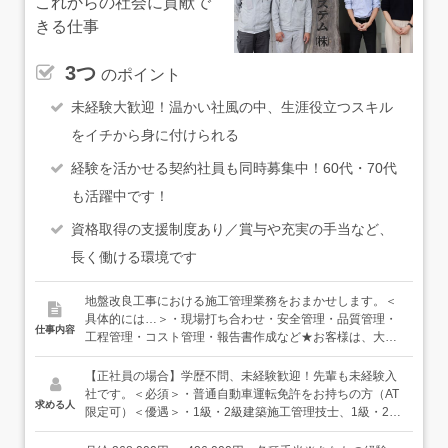
これからの社会に貢献で
きる仕事
3つ
のポイント
未経験大歓迎！温かい社風の中、生涯役立つスキル
をイチから身に付けられる
経験を活かせる契約社員も同時募集中！60代・70代
も活躍中です！
資格取得の支援制度あり／賞与や充実の手当など、
長く働ける環境です
地盤改良工事における施工管理業務をおまかせします。＜
具体的には…＞・現場打ち合わせ・安全管理・品質管理・
仕事内容
工程管理・コスト管理・報告書作成など★お客様は、大手
ハウスメーカーや設計事務所などが中心。当社は、住宅・
工場・店舗などを建てる前段階の、地盤調査・地盤改良工
【正社員の場合】学歴不問、未経験歓迎！先輩も未経験入
事を担当しています。★担当するエリアは千葉県および近
社です。＜必須＞・普通自動車運転免許をお持ちの方（AT
求める人
隣の1都3県。現場によっては移動時間が長い日もあります
限定可）＜優遇＞・1級・2級建築施工管理技士、1級・2級
が、そんな施工管理の仕事の負担をできる限り少なくでき
土木施工管理技士の資格をお持ちの方・建築もしくは土木
るように、事務作業は、頼れる事務スタッフが一手に引き
業界で、お仕事の経験がある方（施工管理だけでなく、職