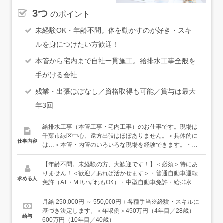
3つ
のポイント
未経験OK・年齢不問。体を動かすのが好き・スキ
ルを身につけたい方歓迎！
本管から宅内まで自社一貫施工。給排水工事全般を
手がける会社
残業・出張ほぼなし／資格取得も可能／賞与は最大
年3回
給排水工事（本管工事・宅内工事）のお仕事です。現場は
千葉市緑区中心、遠方出張はほぼありません。＜具体的に
仕事内容
は…＞本管・内管のいろいろな現場を経験できます。・本
管工事（道路工事）道路を掘削し、上下水道の本管から各
敷地への引き込み工事を行います。・内管工事（宅内工
【年齢不問。未経験の方、大歓迎です！】＜必須＞特にあ
事）住宅・老人ホーム・商業施設・食品工場など、建物内
りません！＜歓迎／あれば活かせます＞・普通自動車運転
求める人
の給排水配管からトイレ・キッチンの蛇口設置まで担当し
免許（AT・MTいずれもOK）・中型自動車免許・給排水・
ます。＜入社後は…＞まずは先輩と一緒に現場に行き、本
設備工事の経験や資格をお持ちの方（優遇します）＜こん
管・内管それぞれの工程を経験していただきます。施工ス
な方にぴったりです＞・体を動かすことが好きな方・仕事
月給 250,000円 ～ 550,000円＋各種手当※経験・スキルに
タッフは5名、施工管理は3名活躍中。入社後は、先輩スタ
を通じていろいろなスキルを身につけたい方・同じことの
基づき決定します。＜年収例＞450万円（4年目／28歳）
給与
ッフがしっかりサポートするので、未経験の方もご安心く
繰り返しより、変化のある仕事がしたい方
600万円（10年目／40歳）