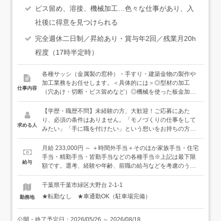
ビス留め、溶接、機械加工…色々な仕事があり、入
社後に得意を見つけられる
完全週休二日制／昇給あり・賞与年2回／残業月20h
程度（17時半定時）
各種サッシ（金属製の窓枠）・手すり・建築金物の製作や
加工業務をお任せします。＜具体的には＞◎型材の加工
仕事内容
（穴あけ・切断・ビス留めなど）◎機械を使った板金加工
（曲げなど）◎溶接加工◎部品図の作成 など★サッシと
はお店の入り口にあるガラスのドアや、病院の大きな窓
【学歴・職歴不問】未経験の方、大歓迎！ご応募にあた
枠、レストランのガラス張りの壁など、こうした「ガラス
り、必須の条件はありません。「モノづくりの仕事をして
求める人
を支えている枠」を「サッシ」と呼びます。建物の「顔」
みたい」「手に職を付けたい」という想いをお持ちの方、
とも言える、実は大切な部材です。＜入社後は＞先輩社員
ぜひ一緒に働きましょう。
が横について、基本的なお仕事からお教えしていきます。
月給 233,000円 ～ ＋時間外手当＋そのほか家族手当・住宅
まずは、簡単な作業からはじめ、少しずつステップアップ
手当・精勤手当・皆勤手当などの各種手当※上記は最下限
給与
をして、できることを増やしていきます。作業は一通りで
額です。選考、経験や年齢、前職の給与などを考慮のう
きるように育てていきますが、独り立ち後は希望・適性に
え、決定いたします。
応じて得意分野をメイン業務にしていくことができます。
千葉県千葉市緑区大野台 2-1-1
作業中のコミュニケーションは大切ですが、かといってス
★転勤なし ★車通勤OK（駐車場完備）
勤務地
キルは必要ありません。話すことが得意でない・黙々と作
業がしたいという方も、活躍できる仕事ですので、安心し
てご応募いただければと思います。＜当社のサッシが使わ
公開・終了予定日：
2026/05/26
～
2026/08/18