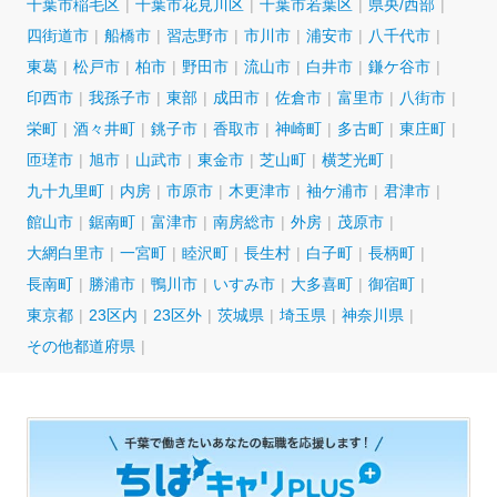
千葉市稲毛区
千葉市花見川区
千葉市若葉区
県央/西部
四街道市
船橋市
習志野市
市川市
浦安市
八千代市
東葛
松戸市
柏市
野田市
流山市
白井市
鎌ケ谷市
印西市
我孫子市
東部
成田市
佐倉市
富里市
八街市
栄町
酒々井町
銚子市
香取市
神崎町
多古町
東庄町
匝瑳市
旭市
山武市
東金市
芝山町
横芝光町
九十九里町
内房
市原市
木更津市
袖ケ浦市
君津市
館山市
鋸南町
富津市
南房総市
外房
茂原市
大網白里市
一宮町
睦沢町
長生村
白子町
長柄町
長南町
勝浦市
鴨川市
いすみ市
大多喜町
御宿町
東京都
23区内
23区外
茨城県
埼玉県
神奈川県
その他都道府県