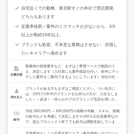
自宅近くでの勤務、東京駅すぐの本社で受託開発、
どちらもあります
定着率抜群／案件のミスマッチが少ないから、2/3
以上が勤続10年以上。
ブランクも歓迎。不本意な業務はさせない、目指し
たいキャリアへ進めます
勤務地や技術要件など、まずはご希望ベースで相談のう
え、決定します（入社前にも案件面談を行い、条件にマッ
仕事内容
チした案件をご案内できるようにしています）当社の社員
は、3分の2以上が勤続10年以上。持っているスキルを活か
しつつ、広げていく・深めていく・新しい領域にチャレン
ブランクがある方もまずはご相談ください。つい先日に
ジできる環境が整っているから、同じ会社で長く働いてい
は、20代で1年半のブランクをお持ちの方が、入社をしま
求める人
くことが可能です。具体的には…◆システムの設計・開発
した！＜必須＞・何らかのプログラミング言語を用いた開
業務・クラウドサービス、Webアプリなど多種多様な案件
発の実務経験（1年以上）＜こんな方に向いています＞・
進行中。・省庁、自治体、メガバンク、大手SIerなど20年
納得のいく案件でスキルを伸ばしていきたい方・穏やかな
月給 300,000円 ～ 600,000円※経験や年齢、スキル、前職
の実績で、余計な会社を経由しません。・営業担当に指名
雰囲気の会社で働きたい方
の給与などを考慮して決定します※100％正社員雇用なの
給与
で入る非公開案件含む、週2,000件超の豊富な案件から参
で、急なプロジェクト終了でも給与は満額支給しています
画案件を相談できます。◆ポジション・担当フェーズは、
＜社員の年収例＞26歳（経験3年程度）／年収386万円35
お持ちのスキル経験やご希望に応じてお任せします。・要
歳（経験10年程度）／年収525万円42歳（経験20年程度）
千葉県内もしくは千葉近郊エリア（東京都内）のプロジェ