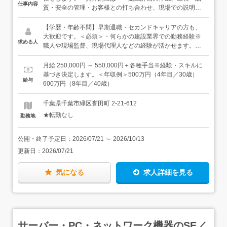
仕事内容
質・安全の管理・お客様との打ち合わせ、現場での説明対
応・施工スタッフや協力会社との調整・申請などにかかわ
る書類作成など★図面作成、申請書類作成は、内勤のスタ
【学歴・年齢不問】早期退職・セカンドキャリアの方も、
ッフが多くを担っており、現場管理に重きをおきながら、
大歓迎です。＜必須＞・何らかの建設業界での勤務経験※
求める人
効率的に仕事を進められます。＜手がける現場は…＞道路
職人や現場監督、現場代理人などの経験が活かせます。・
の本管工事から宅内の工事まで、給排水を軸に幅広く対
普通自動車運転免許（AT限定可）＜優遇＞・関連資格をお
応。給排水設備工事は、基本的に自社施工。そのほか、浄
持ちの方（1級もしくは2級管工事施工管理技士、給水装置
月給 250,000円 ～ 550,000円＋各種手当※経験・スキルに
化槽工事、さく井（井戸掘削）工事、空調設備工事などの
工事主任技術者、排水設備工事責任技術者など）＜こんな
基づき決定します。＜年収例＞500万円（4年目／30歳）
給与
受注・管理も対応しており、協力会社とも連携しながらさ
方、大歓迎です＞・今までの経験を活かせる職場を探して
600万円（8年目／40歳）
まざまな現場を手がけています。＜入社後は＞ご経験に応
いる方・施工管理の仕事にキャリアチェンジをしたい方・
じて、業務をお任せします。現場管理の担当は3名おり、
地域に根ざして働きたい方
千葉県千葉市緑区誉田町 2-21-612
先輩社員がしっかりとサポートします。★現場は緑区を中
★転勤なし
勤務地
心に千葉市内がほとんど。移動にそれほど時間がかからな
いため、残業は少なめです。★資格取得支援制度があり、
関連資格取得の際は費用面など会社がサポートします。
公開・終了予定日：
2026/07/21
～
2026/10/13
更新日：
2026/07/21
気になる
求人詳細を見る
サーバー・PC・ネットワーク機器のSE／