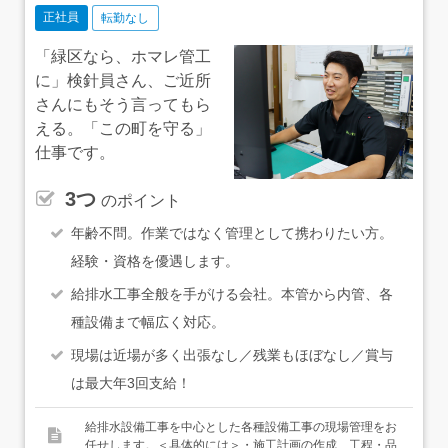
正社員
転勤なし
「緑区なら、ホマレ管工
に」検針員さん、ご近所
さんにもそう言ってもら
える。「この町を守る」
仕事です。
3つ
のポイント
年齢不問。作業ではなく管理として携わりたい方。
経験・資格を優遇します。
給排水工事全般を手がける会社。本管から内管、各
種設備まで幅広く対応。
現場は近場が多く出張なし／残業もほぼなし／賞与
は最大年3回支給！
給排水設備工事を中心とした各種設備工事の現場管理をお
任せします。＜具体的には＞・施工計画の作成、工程・品