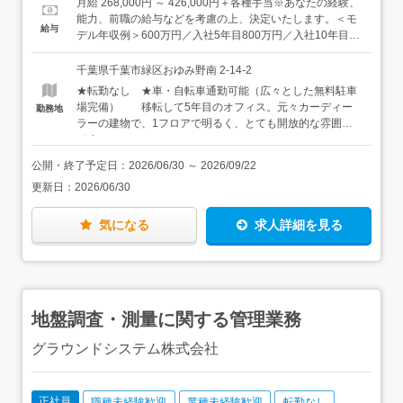
月給 268,000円 ～ 426,000円＋各種手当※あなたの経験、
受けています！パートさんも含め、35名の従業員がいるか
人さん、営業など、どんな職種の経験も歓迎します！）★
能力、前職の給与などを考慮の上、決定いたします。＜モ
給与
らこそ実現できる充実のサポート体制で、あなたの仕事を
当社には、施工管理以外にも「地盤調査・測量管理」「地
デル年収例＞600万円／入社5年目800万円／入社10年目
支えていきます！＜入社後は…＞まずは先輩と一緒に現場
盤改良・杭の設計積算」などの部門もあります。あなたの
900万円／入社15年目★社歴・年齢ではなく、成果を出し
へ行き、工事の流れを学ぶことから始めていきましょう。
適性と希望を考慮し、このような内勤業務へのキャリアパ
た分、平等に評価され、収入に反映されます。【契約社員
千葉県千葉市緑区おゆみ野南 2-14-2
焦らなくて大丈夫。じっくりと仕事に慣れていってくださ
スも将来的に可能。複数の選択肢から進む道を選び、自分
の場合】日給 17,000円～22,000円※経験に応じて、決定
★転勤なし ★車・自転車通勤可能（広々とした無料駐車
い。慣れてきたら、自分でスケジュールを調整して、直
の可能性を拓いていける環境です。【契約社員の場合】＜
いたします。
場完備） 移転して5年目のオフィス。元々カーディー
勤務地
行・直帰も可能です。【契約社員の場合】現場中心の施工
必須＞・建築または土木業界での施工管理経験をお持ちの
ラーの建物で、1フロアで明るく、とても開放的な雰囲気
管理業務をおまかせします。※書類作成などの事務作業は
方＜優遇＞・1級・2級建築施工管理技士、1級・2級土木施
です。
ほとんどありません。
工管理技士の資格をお持ちの方
公開・終了予定日：
2026/06/30
～
2026/09/22
更新日：
2026/06/30
気になる
求人詳細を見る
地盤調査・測量に関する管理業務
グラウンドシステム株式会社
正社員
職種未経験歓迎
業種未経験歓迎
転勤なし