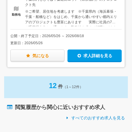
件定義や上流工程の経験が豊富な方には、プロジェクト企
／年収710万円
クト先
画段階からお手伝いするポジションもあります。◆海浜幕
※ご希望、居住地を考慮します ※千葉県内（海浜幕張・
張（リモートあり）のプロジェクト例・メーカー基幹シス
勤務地
千葉・船橋など）をはじめ、千葉から通いやすい都内エリ
テム更改（C#、PHP）・Windows業務アプリ開発
アのプロジェクトも豊富にあります 実際に社員の7割
（.NET、JavaScript、Oracle）・官公庁向けシステムリプ
が千葉県在住と、通いやすい勤務地を求めて転職してきた
レース（Java／上流工程から担当）◆実績のある開発環境
エンジニアが多く活躍しています ●受託案件へのアサ
【言語】C#.NET、Java、PHP、JavaScript、TypeScript、
公開・終了予定日：
2026/05/26
～
2026/08/18
インも可能です 本社や分室（大手町）勤務希望の方
Python、GO等【フレームワーク】Spring、Struts、
更新日：
2026/05/26
は、面接時にご相談ください ※いずれも駅より徒歩5
Laravel、React.js、Vue.js、Angular、Next.js等 【DB】
分程度 ＜本社＞ 東京都千代田区丸の内二丁目2番3号
Oracle、SQL Server、MySQL等【OS】Windows、
丸の内仲通りビル 5階 ＜本社のアクセス＞ 東京メト
Linux、UNIX等【クラウド／インフラ】AWS、Azure、
気になる
求人詳細を見る
ロ千代田線「二重橋前駅」徒歩1分 JR各線・丸の内線
GCP、Docker等※帰社日は半期に1回程度、煩わしい日報
「東京駅」徒歩5分 東京メトロ東西線「大手町駅」徒歩7
もありません※グループ毎のミーティングは月1回Webで
分
行っています
12
件
（1～12件）
閲覧履歴から関心に近いおすすめ求人
すべてのおすすめ求人を見る