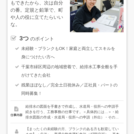
もできたから、次は自分
の番。定規と鉛筆で、町
や人の役に立てたらいい
な。
3つ
のポイント
未経験・ブランクもOK！家庭と両立してスキルを
身につけたい方へ
千葉市緑区周辺の地域密着で、給排水工事全般を手
がけてきた会社
残業ほぼなし／完全土日祝休み／正社員・パートの
同時募集！
給排水の図面を手書きで作成し、水道局・役所への申請手
続きを行う、工務事務の仕事です。＜具体的には…＞・給
仕事内容
排水図面の作成・水道局・役所への申請（外出）・その他
一般事務（書類整理・データ入力・電話対応など）★一見
難しそうに見える仕事ですが、一緒に働くスタッフは全員
【まったくの未経験の方、ブランクのある方も歓迎してい
が未経験スタートです。一から設計するのではなく、建築