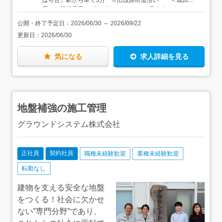
はら台」駅から車で5分 ※旧茂原街道沿い ＜成田支
基本的な知識を付けていただければ十分です）●より専門
店＞★移転予定！ピカピカのオフィスで働きませんか？
的なトラブルはメーカーのサービス担当へ相談して解決す
（現在）住所：千葉県成田市官林393-443 成田支店：大
ることが多いです上記のように、営業だけではなく、事務
公開・終了予定日：
2026/06/30
～
2026/09/22
栄ICより車で12分（大栄カントリークラブすぐ横）
スタッフ・サービススタッフ（エンジニア）など、多くの
更新日：
2026/06/30
（移転後）成田市 大栄工業団地入口交差点近く 国道沿
スタッフと1チームになってお客様のお困りごとを解決し
い（バス停が目の前にあります） ※詳しくはお気軽にお
ていきます。個人ではなく「チームで働きたい」という方
問い合わせください。 ＜東葛支店＞ 住所：千葉県流
にもピッタリなお仕事ですよ！＜一緒に働く営業スタッフ
気になる
求人詳細を見る
山市おおたかの森北三丁目49-4 アクセス：「流山おおた
＞【本社】営業9名（20代2名・30代3名・40代3名・50代
かの森」駅から車で4分、都市軸道路沿い ボナール Y’K 1
1名）幅広い年代のスタッフが在籍しており、年齢に関係
階 ※転勤なし ※自動車通勤OK（社用車での通勤も
なく、和やかな雰囲気の中でお互いに自然とコミュニケー
OKです）
ションをとりながら協力しています。【成田支店】営業4
名（20代1名・30代1名・50代1名・60代1名）和気あいあ
地盤補強の施工管理
いとした会話をしながら、協力して仕事に取り組んでいま
す。※新しいオフィスを建設準備中！【東葛支店】営業2
グラウンドシステム株式会社
名（40代1名・60代1名）東葛支店は5年前にオープンした
ばかり！きれいなオフィスで一緒に働きませんか？
正社員
契約社員
職種未経験歓迎
業種未経験歓迎
転勤なし
建物を支える安全な地盤
をつくる！社会に欠かせ
ない”専門分野”であり、