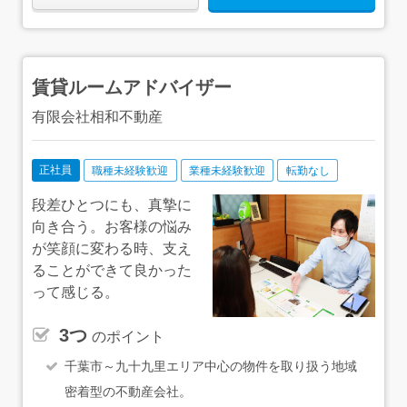
を目指せます。★「何か手伝うことはある？」と自然と声
を掛け合う雰囲気です。チームワークを感じられる環境で
す。
賃貸ルームアドバイザー
有限会社相和不動産
正社員
職種未経験歓迎
業種未経験歓迎
転勤なし
段差ひとつにも、真摯に
向き合う。お客様の悩み
が笑顔に変わる時、支え
ることができて良かった
って感じる。
3つ
のポイント
千葉市～九十九里エリア中心の物件を取り扱う地域
密着型の不動産会社。