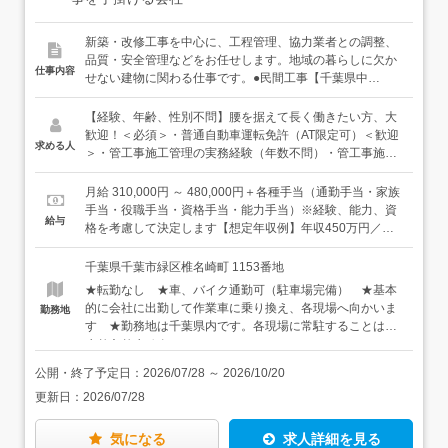
新築・改修工事を中心に、工程管理、協力業者との調整、
品質・安全管理などをお任せします。地域の暮らしに欠か
仕事内容
せない建物に関わる仕事です。●民間工事【千葉県中
心】・給排水衛生、空調換気設備工事・老健施設、保育
園、幼稚園、共同住宅、雑居ビルなど●公共工事【千葉
【経験、年齢、性別不問】腰を据えて長く働きたい方、大
県、千葉市】・学校、公共施設などの給排水衛生、空調換
歓迎！＜必須＞・普通自動車運転免許（AT限定可）＜歓迎
求める人
気設備工事・配水管整備工事現場作業だけで一日が終わる
＞・管工事施工管理の実務経験（年数不問）・管工事施工
ことは少なめです。メリハリをつけて働く体制づくりを進
管理技士（2級以上）・給水装置工事主任技術者・排水設
めています。時間を有効活用することを推奨しています！
備工事責任技術者・報告、連絡、相談のできる方・向上心
月給 310,000円 ～ 480,000円＋各種手当（通勤手当・家族
＜入社後は＞未経験の方は先輩と一緒に現場へ行き、工事
がある方★資格は入社後に会社支援のもと取得を目指せま
手当・役職手当・資格手当・能力手当）※経験、能力、資
給与
の一通りの流れを知るところから始めましょう。パイプの
す！
格を考慮して決定します【想定年収例】年収450万円／入
種類はとても多いため、少しずつゆっくり覚えていけば大
社1年目年収550万円／入社3年目年収700万円／入社10年
丈夫です。まずはメジャーを使用した「墨出し」という配
目
千葉県千葉市緑区椎名崎町 1153番地
管の位置出しの作業を、先輩と一緒に行いましょう。成長
★転勤なし ★車、バイク通勤可（駐車場完備） ★基本
を急かしたりはしないので、全く経験がなくても安心して
的に会社に出勤して作業車に乗り換え、各現場へ向かいま
勤務地
ご入社ください。経験者の方は、これまでの経験や得意分
す ★勤務地は千葉県内です。各現場に常駐することはあ
野を確認した上で、無理のない形で現場をお任せします。
まりありません。
いきなりすべてを任せることはありません。まずは既存の
現場に入り、「当社の進め方・協力業者との関係性・現場
公開・終了予定日：
2026/07/28
～
2026/10/20
の雰囲気」を知ってもらうところからスタートします。分
更新日：
2026/07/28
からないことは、その場で聞いて大丈夫。「自分で何とか
しなきゃ」と抱え込む必要はありません。★資格をお持ち
でない方も歓迎しています。入社後に会社支援のもと取得
気になる
求人詳細を見る