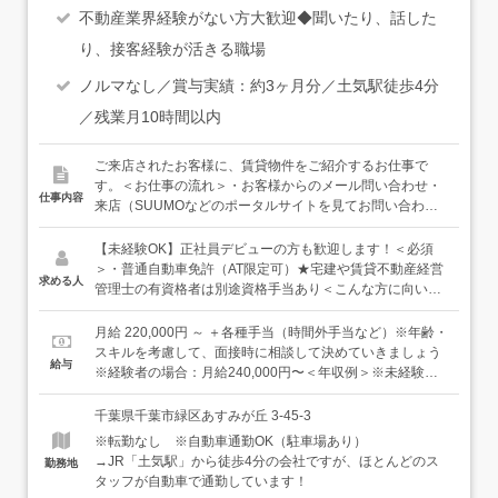
不動産業界経験がない方大歓迎◆聞いたり、話した
り、接客経験が活きる職場
ノルマなし／賞与実績：約3ヶ月分／土気駅徒歩4分
／残業月10時間以内
ご来店されたお客様に、賃貸物件をご紹介するお仕事で
す。＜お仕事の流れ＞・お客様からのメール問い合わせ・
仕事内容
来店（SUUMOなどのポータルサイトを見てお問い合わせ
くださる場合が多いです）↓・ヒアリング、内見同行お客様
のご希望を伺いながらお部屋をご紹介し、内見同行などを
【未経験OK】正社員デビューの方も歓迎します！＜必須
行います。↓・契約、鍵の引き渡し気に入っていただければ
＞・普通自動車免許（AT限定可）★宅建や賃貸不動産経営
求める人
ご契約！ご契約に関する書類の作成などを行います。宅建
管理士の有資格者は別途資格手当あり＜こんな方に向いて
資格をお持ちの方は、重要事項の説明もお任せします。★
います＞・接客業の経験がある方・お客様に寄り添ったお
担当エリア：あすみが丘・土気が中心（8割）遠くても、
仕事がしたい方・課題や困りごとをクリアすることに前向
月給 220,000円 ～ ＋各種手当（時間外手当など）※年齢・
千葉市中央区・九十九里など★反響型営業なので、飛び込
きな方
スキルを考慮して、面接時に相談して決めていきましょう
給与
み・テレアポなどはありません★入社後しばらくは、先輩
※経験者の場合：月給240,000円〜＜年収例＞※未経験者
社員に同行しながら仕事を学んでいきます＜仕事をしなが
の場合・初年度：年収330万円・入社3年目：年収350万円
らキャリアアップ！＞すでに宅建や賃貸不動産経営管理士
千葉県千葉市緑区あすみが丘 3-45-3
の資格をお持ちの方は、お給料にプラスで資格手当が付き
※転勤なし ※自動車通勤OK（駐車場あり）
ます。まだお持ちでない方も、入社後に取得して資格手当
→JR「土気駅」から徒歩4分の会社ですが、ほとんどのス
勤務地
をゲットすることも可能。お仕事の幅も広がります！着実
タッフが自動車で通勤しています！
に昇給もしていけるので、しっかりとキャリアを築いてい