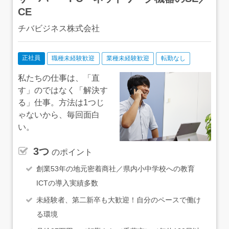
CE
チバビジネス株式会社
正社員
職種未経験歓迎
業種未経験歓迎
転勤なし
私たちの仕事は、「直
す」のではなく「解決す
る」仕事。方法は1つじ
ゃないから、毎回面白
い。
3つ
のポイント
創業53年の地元密着商社／県内小中学校への教育
ICTの導入実績多数
未経験者、第二新卒も大歓迎！自分のペースで働け
る環境