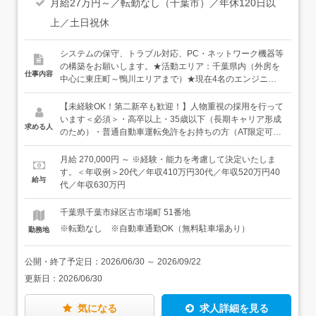
月給27万円～／転勤なし（千葉市）／年休120日以
上／土日祝休
システムの保守、トラブル対応、PC・ネットワーク機器等
の構築をお願いします。★活動エリア：千葉県内（外房を
仕事内容
中心に東庄町～鴨川エリアまで）★現在4名のエンジニア
スタッフが活躍中（20～50代まで1名ずつ） ＋営業＋営
業アシスタントが1つのチームとして働いています★移動
【未経験OK！第二新卒も歓迎！】人物重視の採用を行って
は社用車にて行います（通勤で利用OK）＜入社後は…＞ま
います＜必須＞・高卒以上・35歳以下（長期キャリア形成
求める人
ずは半年を目安に先輩への同行、OJT研修をメインに行い
のため）・普通自動車運転免許をお持ちの方（AT限定可）
ます。この期間に扱っている製品をはじめ、「ネットワー
＜歓迎する人物像＞・地域貢献がしたい、千葉で働きたい
クトラブルはこの辺をいじれば解決できる」「サーバーの
と思っている方・コミュニケーションを取ることが好きな
月給 270,000円 ～ ※経験・能力を考慮して決定いたしま
設定はここから」「タブレットの不具合はこの事例が多
方・簡単なPCトラブル対応の経験がある方（プライベート
す。＜年収例＞20代／年収410万円30代／年収520万円40
給与
い」など、よくあるトラブルをメインに解決できるように
での経験でもOK）
代／年収630万円
知識を身につけていきましょう。1年程度で独り立ちを目
指していただきますが、困ったことがあればすぐに先輩や
千葉県千葉市緑区古市場町 51番地
メーカーの担当者に聞くことができる環境はあるので、安
※転勤なし ※自動車通勤OK（無料駐車場あり）
勤務地
心してくださいね！その場で解決できないものに関して
は、社内に持ち帰り修理を行ったり、メーカー修理に出す
ことも。その判断も時間をかけて教えていきますよ！
公開・終了予定日：
2026/06/30
～
2026/09/22
更新日：
2026/06/30
気になる
求人詳細を見る