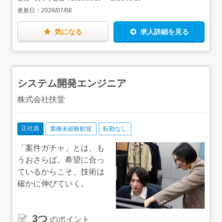
れている場所（LIXILコンテストでグランプリを受賞した場
更新日：
2026/07/08
所です！）＞・マザー牧場のまきばゲート・マクドナルド
126八日市場店・ノジマ古淵店・アウディ千葉中央店 な
ど、他も多数
気になる
求人詳細を見る
システム開発エンジニア
株式会社扶堂
正社員
業種未経験歓迎
転勤なし
「案件ガチャ」とは、も
うおさらば。希望に合っ
ているからこそ、技術は
確かに伸びていく。
3つ
のポイント