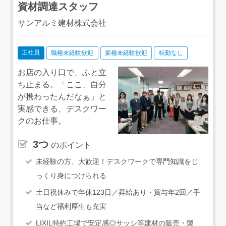
資材調達スタッフ
サンアルミ建材株式会社
正社員
職種未経験歓迎
業種未経験歓迎
転勤なし
お店の入り口で、ふと立
ち止まる。「ここ、自分
が携わったんだなぁ」と
実感できる、デスクワー
クのお仕事。
3つ
のポイント
未経験の方、大歓迎！デスクワークで専門知識をじ
っくり身につけられる
土日祝休みで年休123日／昇給あり・賞与年2回／手
当など福利厚生も充実
LIXIL特約工場で安定感◎サッシ等建材の販売・製