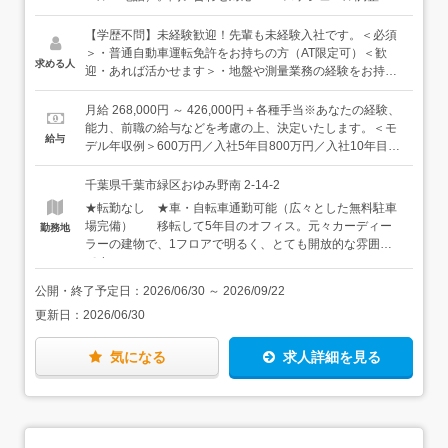
↓・依頼書を作成する ↓・協力会社の職人へ引き継ぐ ↓・
調査結果をもとに報告書を作成する＜具体的には＞◆調査
【学歴不問】未経験歓迎！先輩も未経験入社です。＜必須
依頼物件の管理お客様からご依頼いただいた物件を現場に
＞・普通自動車運転免許をお持ちの方（AT限定可）＜歓
求める人
振り分けたり、現場から上がってきたデータの処理など、
迎・あれば活かせます＞・地盤や測量業務の経験をお持ち
管理業務を中心に行います。◆地盤解析現場から送られて
の方・建築もしくは土木業界で、お仕事の経験がある方＜
くる各種地盤データを解析し、改良を必要とする地盤かど
こんな方にピッタリの環境です＞・腰を据えて長く働きた
月給 268,000円 ～ 426,000円＋各種手当※あなたの経験、
うかを判断します。◆測量・法令調査現場から送られてく
い方・周りと協力して仕事を進めたい方
能力、前職の給与などを考慮の上、決定いたします。＜モ
給与
る測量・法令調査のデータに間違いがないかチェックを行
デル年収例＞600万円／入社5年目800万円／入社10年目
います。★基本的には内勤の仕事となりますが、事前に現
900万円／入社15年目★社歴・年齢ではなく、成果を出し
場状況を確認しに行くことがあります。メインで作業をし
た分、平等に評価され、収入に反映されます。
千葉県千葉市緑区おゆみ野南 2-14-2
ていただくということはありません。★未経験の方は、ま
★転勤なし ★車・自転車通勤可能（広々とした無料駐車
ずは電話対応から始め、各メーカーについて知ることから
場完備） 移転して5年目のオフィス。元々カーディー
勤務地
始めましょう。専門的な分野のため覚えることがたくさん
ラーの建物で、1フロアで明るく、とても開放的な雰囲気
あり、最初は大変に思うかもしれませんが、先輩が丁寧に
です。
フォローするのでご安心ください。先輩も未経験スタート
でわからない気持ちに寄り添えるので、成長を焦らなくて
公開・終了予定日：
2026/06/30
～
2026/09/22
大丈夫です。
更新日：
2026/06/30
気になる
求人詳細を見る