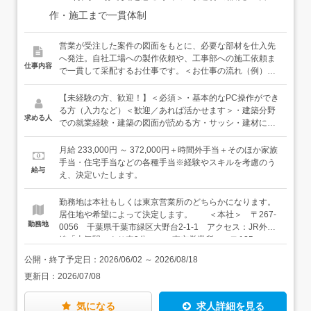
作・施工まで一貫体制
営業が受注した案件の図面をもとに、必要な部材を仕入先
へ発注。自社工場への製作依頼や、工事部への施工依頼ま
仕事内容
で一貫して采配するお仕事です。＜お仕事の流れ（例）＞
営業から案件・図面を引き継ぐ ↓必要な資材を拾い出し、
仕入先へ発注 ↓自社工場へ製作依頼／工事部へ工事依頼
【未経験の方、歓迎！】＜必須＞・基本的なPC操作ができ
↓配送指示書を作成、イレギュラー対応（寸法違いなど）
る方（入力など）＜歓迎／あれば活かせます＞・建築分野
求める人
↓施工完了！＜入社後は…＞1年目は先輩の補助業務から始
での就業経験・建築の図面が読める方・サッシ・建材に関
めて、図面の見方や部材の種類を少しずつ覚えていきま
わる製造ラインでの経験＜タイプ＞・デスクワークが好き
す。2〜3年目には小さな案件から自分で担当できるよう
で、コツコツ取り組める方・新しい知識を覚えることに前
月給 233,000円 ～ 372,000円＋時間外手当＋そのほか家族
に。3〜5年で一人前を目指す、じっくり成長していける環
向きな方・コミュニケーションを大事にして働ける方
手当・住宅手当などの各種手当※経験やスキルを考慮のう
給与
境です。★基本は社内でのデスクワーク（PC作業＋電話）
え、決定いたします。
が中心。社外に出ることはほとんどありません。★仕入先
との価格・納期交渉や、営業・工場・工事部との社内連携
勤務地は本社もしくは東京営業所のどちらかになります。
など、社内外の連絡や調整をお任せします。★資材調達ス
居住地や希望によって決定します。 ＜本社＞ 〒267-
タッフは、本社（千葉）と東京営業所で男女3名ずつが活
勤務地
0056 千葉県千葉市緑区大野台2-1-1 アクセス：JR外房
躍中。
線「土気駅」より車9分 ＜東京営業所＞ 〒125-
0061 東京都葛飾区亀有4-7-7 アクセス：JR常磐線「亀
公開・終了予定日：
2026/06/02
～
2026/08/18
有駅」より徒歩14分／車5分 ★転勤なし ★本社：車
更新日：
2026/07/08
通勤OK（駐車場完備）
気になる
求人詳細を見る