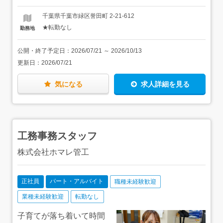
ださい。＜慣れてきたら…＞会社のサポートのもと、国家
資格である給水装置工事主任技術者や管工事施工管理技士
千葉県千葉市緑区誉田町 2-21-612
（1級、2級）などの取得も目指していけます。資格に応じ
★転勤なし
勤務地
て月1万円～2万円の手当もありますし、自信にもつながり
ますよ。＜将来のキャリアパス＞希望に応じて、施工管理
へのキャリアアップも可能です。もちろん「現場の仕事を
公開・終了予定日：
2026/07/21
～
2026/10/13
続けたい」という方は職人の道を極めることもできます。
更新日：
2026/07/21
気になる
求人詳細を見る
工務事務スタッフ
株式会社ホマレ管工
正社員
パート・アルバイト
職種未経験歓迎
業種未経験歓迎
転勤なし
子育てが落ち着いて時間