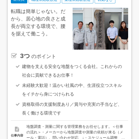
転職は簡単じゃない。だ
から、居心地の良さと成
長が両立する環境で、腰
を据えて働こう。
3つ
のポイント
建物を支える安全な地盤をつくる会社。これからの
社会に貢献できるお仕事！
未経験大歓迎！温かい社風の中、生涯役立つスキル
をイチから身につけられる
資格取得の支援制度あり／賞与や充実の手当など、
長く働ける環境です
地盤調査・測量に関する管理業務をお任せします。＜仕事
の流れ＞・メーカーから地盤調査や測量の依頼が来る（メ
仕事内容
ール・電話）。問い合わせ対応 ↓・スケジュール調整