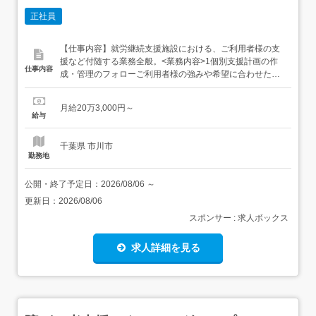
正社員
【仕事内容】就労継続支援施設における、ご利用者様の支
援など付随する業務全般。<業務内容>1個別支援計画の作
仕事内容
成・管理のフォローご利用者様の強みや希望に合わせた目
標設定、日々の支援記録、各種報告書の作成。 作成の最終
確定者はサービス管理責任者となります。2就労・生活支
月給20万3,000円～
援働くために必要なスキル、生活リズム、コミュニケーシ
給与
ョン能力の向上をトータルにサポート。 施設内就労および
施設外就労...
千葉県 市川市
勤務地
公開・終了予定日：
2026/08/06
～
更新日：
2026/08/06
スポンサー : 求人ボックス
求人詳細を見る