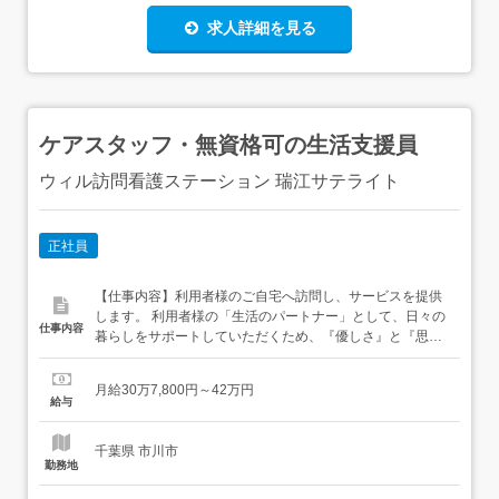
求人詳細を見る
ケアスタッフ・無資格可の生活支援員
ウィル訪問看護ステーション 瑞江サテライト
正社員
【仕事内容】利用者様のご自宅へ訪問し、サービスを提供
します。 利用者様の「生活のパートナー」として、日々の
仕事内容
暮らしをサポートしていただくため、『優しさ』と『思い
やり』をもつあなただからこそできるお仕事です。ぜひそ
のお気持ちを活かして、私たちと一緒に『技術』に変えて
月給30万7,800円～42万円
『誰かの役に立ちたい』想いを叶えませんか?<具体的な業
給与
務> 利用者様の見守り、体位交換 生活介助(洗濯・調理・掃
除など) ...
千葉県 市川市
勤務地