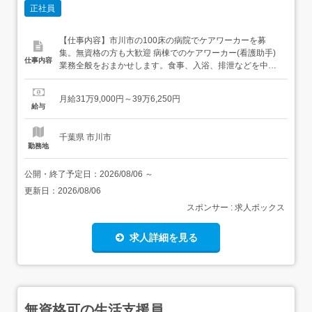
正社員
【仕事内容】市川市の100床の病院でケアワーカーを募
集。無資格の方も大歓迎 病棟でのケアワーカー(看護助手)
仕事内容
業務全般をおまかせします。食事、入浴、排泄などを中心
に、看護助手業務を全般的にお願いします。看護助手の先
輩や看護師、准看護師が丁寧に指導するので病院での勤務
月給31万9,000円～39万6,250円
が初めての方も安心です <業務内容>・整容、環境整備・食
給与
事介助、配膳、下膳・排泄介助(おむつ交換、トイレ誘導な
ど)・入...
千葉県 市川市
勤務地
公開・終了予定日：
2026/08/06
～
更新日：
2026/08/06
スポンサー : 求人ボックス
求人詳細を見る
無資格可の生活支援員