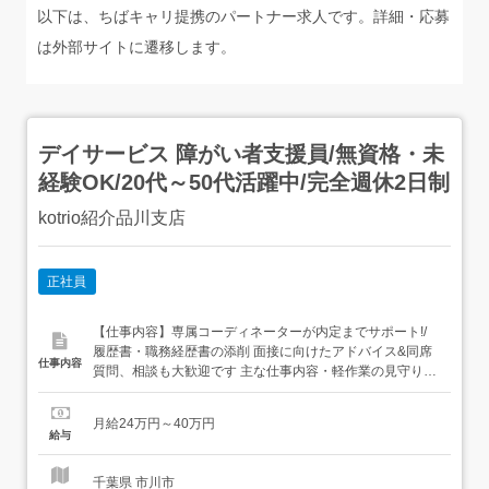
以下は、ちばキャリ提携のパートナー求人です。詳細・応募
は外部サイトに遷移します。
デイサービス 障がい者支援員/無資格・未
経験OK/20代～50代活躍中/完全週休2日制
kotrio紹介品川支店
正社員
【仕事内容】専属コーディネーターが内定までサポート!/
履歴書・職務経歴書の添削 面接に向けたアドバイス&同席
仕事内容
質問、相談も大歓迎です 主な仕事内容・軽作業の見守りや
お手伝い・必要に応じた生活介助・送迎業務(運転できる方
のみでOK) など資格不問、経験不問で募集中!障害をお持ち
月給24万円～40万円
の方が通うデイサービスの支援員 研修制度もあるので安心
給与
してお仕事を始められます kotri...
千葉県 市川市