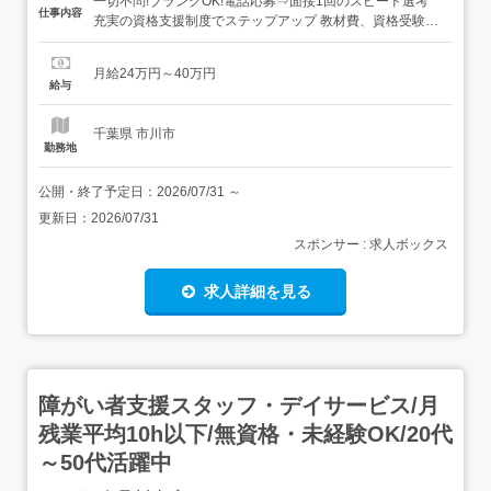
一切不問!ブランクOK!電話応募⇒面接1回のスピード選考
仕事内容
充実の資格支援制度でステップアップ 教材費、資格受験費
など、資格取得にかかった費用をキャッシュバックいたし
ます!「未経験からスキルアップしたい」という方を応援す
月給24万円～40万円
る制度が整っています。╭ 専属コーディネーターが手厚く
給与
サポート! 履歴書不要・面接準備も1からお手伝...
千葉県 市川市
勤務地
公開・終了予定日：
2026/07/31
～
更新日：
2026/07/31
スポンサー : 求人ボックス
求人詳細を見る
障がい者支援スタッフ・デイサービス/月
残業平均10h以下/無資格・未経験OK/20代
～50代活躍中