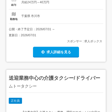
月給24万円～40万円
の方が通うデイサービスの支援員 研修制度もあるので安心
給与
してお仕事を始められます kotri...
千葉県 市川市
勤務地
公開・終了予定日：
2026/07/31
～
更新日：
2026/07/31
スポンサー : 求人ボックス
求人詳細を見る
送迎業務中心の介護タクシー/ドライバー
ムトータクシー
正社員