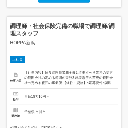
調理師・社会保険完備の職場で調理師/調
理スタッフ
HOPPA新浜
正社員
【仕事内容】給食調理員業務全般1.従事すべき業務の変更
の範囲会社の定める範囲の業務2.就業場所の変更の範囲会
仕事内容
社の定める範囲の事業所 【経験・資格】<応募要件>調理師
未経験・ブランク可短大、専門卒以上の方応募者の皆様へ:
犯罪事実確認への同意について 当園は「こども性暴力防止
月給18万10円～
法」の義務対象施設です。こどもたちと接する業務の適性
給与
を判断するため、選考過程において以下の対応を行...
千葉県 市川市
勤務地
公開・終了予定日：
2026/08/06
～