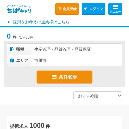
会員登録
ログイン
メニュー
採用をお考えの企業様はこちら
0
件
（1～30件）
職種
生産管理・品質管理・品質保証
エリア
市川市
条件変更
1000
提携求人
件