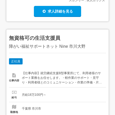
スポンサー : 求人ボックス
求人詳細を見る
無資格可の生活支援員
障がい福祉サポートネット Nine 市川大野
正社員
【仕事内容】就労継続支援B型事業所にて、利用者様のサ
ポート業務をお任せします。・軽作業のサポート・見守
仕事内容
り・利用者様とのコミュニケーション・作業の準備・片付
け・日報などの簡単な記録業務・送迎業務(可能な方のみ)
未経験でも安心してスタートできます 【経験・資格】<応
月給18万100円～
募要件>無資格可未経験OK学歴不問 【給与】月給 180,100
給与
円 〜 <給与の備考>交通費支給あり 定期代:...
千葉県 市川市
勤務地