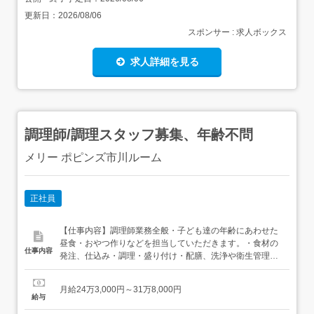
更新日：
2026/08/06
スポンサー : 求人ボックス
求人詳細を見る
調理師/調理スタッフ募集、年齢不問
メリー ポピンズ市川ルーム
正社員
【仕事内容】調理師業務全般・子ども達の年齢にあわせた
昼食・おやつ作りなどを担当していただきます。・食材の
仕事内容
発注、仕込み・調理・盛り付け・配膳、洗浄や衛生管理・
アレルギー対応どろんこ会グループでは、園児が田植え・
稲刈りしたお米を保育園の給食米に使用しており「にんげ
月給24万3,000円～31万8,000円
ん力。育てます。」の保育理念を掲げる当園では、”子ども
給与
にとって必要な体験は何か”をイチから考えて実行していま