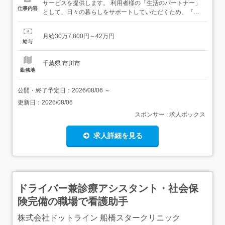
サービスを提供します。 利用者様の「生活のパートナー」
仕事内容
として、日々の暮らしをサポートしていただくため、『優
しさ』と『思いやり』をもつあなただからこそできるお仕
事です。ぜひそのお気持ちを活かして、私たちと一緒に
月給30万7,800円～42万円
『技術』に変えて『誰かの役に立ちたい』想いを叶えませ
給与
んか?<具体的な業務> 利用者様の見守り、体位交換 生活介
助(洗濯・調理・...
千葉県 市川市
勤務地
公開・終了予定日：
2026/08/06
～
更新日：
2026/08/06
スポンサー : 求人ボックス
求人詳細を見る
ドライバー兼診療アシスタント・社会保
険完備の職場で看護助手
株式会社ドットライン 船橋スタークリニック