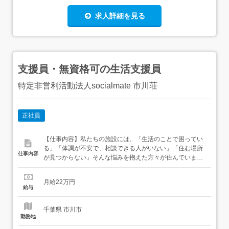
求人詳細を見る
支援員・無資格可の生活支援員
特定非営利活動法人socialmate 市川荘
正社員
【仕事内容】私たちの施設には、「生活のことで困ってい
る」「体調が不安で、相談できる人がいない」「住む場所
仕事内容
が見つからない」そんな悩みを抱えた方々が住んでいま
す。困りごとは一人ひとり違います。だからこそ、その人
の話をじっくり聞き、一緒にこれからを考えていくことが
月給22万円
大切です。この仕事は、利用者さんと1対1で向き合う支援
給与
です。相手の話に耳を傾けながら、少しずつ歩みを整えて
いきます。その...
千葉県 市川市
勤務地