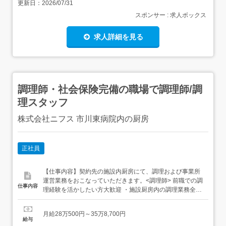
更新日：
2026/07/31
スポンサー : 求人ボックス
求人詳細を見る
調理師・社会保険完備の職場で調理師/調
理スタッフ
株式会社ニフス 市川東病院内の厨房
正社員
【仕事内容】契約先の施設内厨房にて、調理および事業所
運営業務をおこなっていただきます。<調理師> 前職での調
仕事内容
理経験を活かしたい方大歓迎 ・施設厨房内の調理業務全般
(仕込み、調理、盛付け、洗浄など)・衛生管理や食材管
理・スタッフとのコミュニケーション など まずは、現場に
月給28万500円～35万8,700円
入り業務内容を把握するところからスタートしましょう。
給与
従事すべき業務の変更:なし 就業場所の変更の範囲:会社...