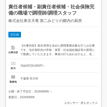
責任者候補・副責任者候補・社会保険完
備の職場で調理師/調理スタッフ
株式会社東京天竜 第二みどりの郷内の厨房
正社員
【仕事内容】衛生管理を含めた調理業務全般を行うお仕事
です。当社契約先の学校・保育・社会福祉施設等の厨房に
仕事内容
て勤務していただきます。事前の打ち合わせのもと、先輩
社員と一緒に作業を行うので未経験でもご安心ください。
給食提供後は、調理に使用した器具や子供たちが使った食
月給30万8,000円～
器の洗浄・調理室の清掃作業も大事なお仕事です。<入社
給与
後の流れ>入社後はOJTをメインに教えていきます。その事
業所ならではのハウ...
千葉県 市川市
勤務地
公開・終了予定日：
2026/08/06
～
更新日：
2026/08/06
スポンサー : 求人ボックス