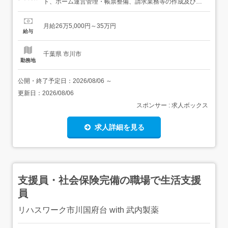
ト、ホーム運営管理・帳票整備、請求業務等の作成及び管
理・就労先紹介、医療機関の付き添い調整・ご家族、相談
支援員、就労先等との連絡調整・その他 【経験・資格】<
月給26万5,000円～35万円
応募要件>ブランクのある方も安心して働くことができま
給与
す。無資格可。<歓迎要件>福祉業界管理職経験3年以上歓
迎その他...
千葉県 市川市
勤務地
公開・終了予定日：
2026/08/06
～
更新日：
2026/08/06
スポンサー : 求人ボックス
求人詳細を見る
支援員・社会保険完備の職場で生活支援
員
リハスワーク市川国府台 with 武内製薬