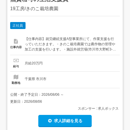
19工房/きのこ栽培農園
正社員
【仕事内容】就労継続支援A型事業所にて、作業支援を行
っていただきます。・きのこ栽培農園では農作物の管理や
仕事内容
加工の支援を行います。・施設外就労場(市川市大野町3-
1816-5)との兼務可能性あり 軽作業を主とし、支援を行い
ます。業務変更なし転勤の可能性あり(転勤範囲:市川市内)
月給20万円
【経験・資格】<応募要件>無資格可経験不問年齢不問学歴
給与
不問 【給与】月給 200,000円<給与の備考...
千葉県 市川市
勤務地
公開・終了予定日：
2026/08/06
～
更新日：
2026/08/06
スポンサー : 求人ボックス
求人詳細を見る