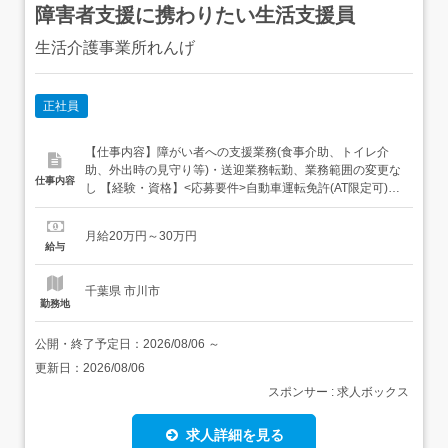
障害者支援に携わりたい生活支援員
生活介護事業所れんげ
正社員
【仕事内容】障がい者への支援業務(食事介助、トイレ介
助、外出時の見守り等)・送迎業務転勤、業務範囲の変更な
仕事内容
し 【経験・資格】<応募要件>自動車運転免許(AT限定可)を
お持ちの方未経験可ブランクOK年齢不問 【給与】月給
200,000円 〜 300,000円<給与の備考>給与内訳・基本給
月給20万円～30万円
180,000円～270,000円・送迎手当 10,000円・処遇改善手
給与
当 10,00...
千葉県 市川市
勤務地
公開・終了予定日：
2026/08/06
～
更新日：
2026/08/06
スポンサー : 求人ボックス
求人詳細を見る