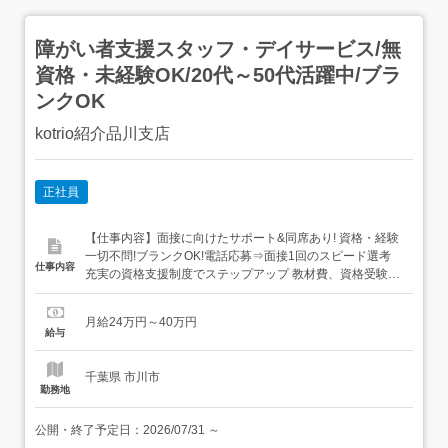
障がい者支援スタッフ・デイサービス/無
資格・未経験OK/20代～50代活躍中/ブラ
ンクOK
kotrio紹介品川支店
正社員
【仕事内容】面接に向けたサポート&同席あり! 資格・経験
一切不問!ブランクOK!電話応募⇒面接1回のスピード選考
仕事内容
充実の資格支援制度でステップアップ 教材費、資格受験費
など、資格取得にかかった費用をキャッシュバックいたし
ます!「未経験からスキルアップしたい」という方を応援す
月給24万円～40万円
る制度が整っています。╭ 専属コーディネーターが手厚く
給与
サポート! 履歴書不要・面接準備も1からお手伝...
千葉県 市川市
勤務地
公開・終了予定日：
2026/07/31
～