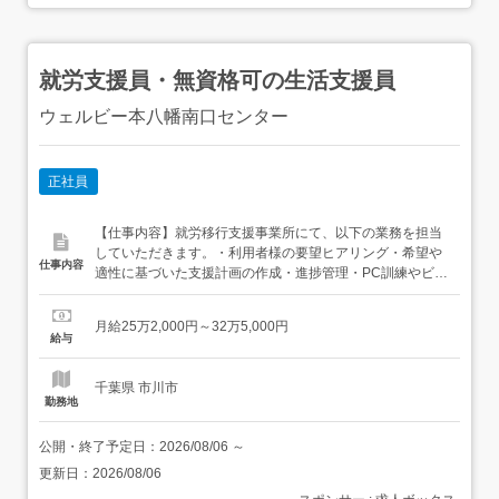
就労支援員・無資格可の生活支援員
ウェルビー本八幡南口センター
正社員
【仕事内容】就労移行支援事業所にて、以下の業務を担当
していただきます。・利用者様の要望ヒアリング・希望や
仕事内容
適性に基づいた支援計画の作成・進捗管理・PC訓練やビジ
ネスマナーなどの就労トレーニング実施・面接同行や職場
配慮の交渉などの就職サポート・就職後の定着支援・関係
月給25万2,000円～32万5,000円
機関との連携 配属について2026年7月オープン予定の新規
給与
センターを含め、配属先は会社の判断により決定いたしま
す。新規...
千葉県 市川市
勤務地
公開・終了予定日：
2026/08/06
～
更新日：
2026/08/06