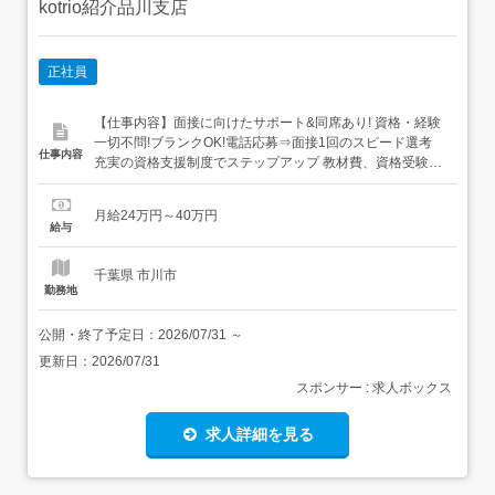
kotrio紹介品川支店
正社員
【仕事内容】面接に向けたサポート&同席あり! 資格・経験
一切不問!ブランクOK!電話応募⇒面接1回のスピード選考
仕事内容
充実の資格支援制度でステップアップ 教材費、資格受験費
など、資格取得にかかった費用をキャッシュバックいたし
ます!「未経験からスキルアップしたい」という方を応援す
月給24万円～40万円
る制度が整っています。╭ 専属コーディネーターが手厚く
給与
サポート! 履歴書不要・面接準備も1からお手伝...
千葉県 市川市
勤務地
公開・終了予定日：
2026/07/31
～
更新日：
2026/07/31
スポンサー : 求人ボックス
求人詳細を見る