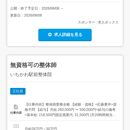
公開・終了予定日：
2026/08/06
～
更新日：
2026/08/06
スポンサー : 求人ボックス
求人詳細を見る
無資格可の整体師
いちかわ駅前整体院
正社員
【仕事内容】整体師業務全般 【経験・資格】<応募要件>資
格不問 【給与】月給 260,000円 〜 500,000円<給与の備考
仕事内容
>基本給: 218,500円固定残業代: 31,500円 (月20時間相当
分)住宅手当: 10,000円別途成果給あり 時間外労働の有無に
関わらず支給 20時間を超える時間外労働分についての割増
月給26万円～50万円