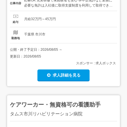
応募OK 充実研修で未経験者も安心 準中型免許など業務に
仕事内容
必要な免許は入社後に取得支援制度を利用して取得できま
す。普通免許をお持ちの方なら安定した生活をGETできま
すよ。 教育体制に自信あり/ 教育担当の先輩がマンツーマ
月給32万円～45万円
ンであなたの成長をサポートします。教育を専門に担当す
給与
る先輩なので教え方も上手で分かりや...
千葉県 市川市
勤務地
公開・終了予定日：
2026/08/05
～
更新日：
2026/08/05
スポンサー : 求人ボックス
求人詳細を見る
ケアワーカー・無資格可の看護助手
タムス市川リハビリテーション病院