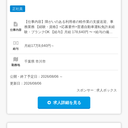
正社員
【仕事内容】障がいのある利用者の軽作業の支援送迎、事
務業務 【経験・資格】<応募要件>普通自動車運転免許未経
仕事内容
験・ブランクOK 【給与】月給 178,640円 〜 <給与の備考>
給与内訳・基本給 162,400円～・処遇改善手当 16,240円～
住宅手当 10,000円～25,000円資格手当 基本給の5%交通費
月給17万8,640円～
別途支給昇給年1回賞与年2回試用期間3ヶ月(期間中条件変
給与
更な...
千葉県 市川市
勤務地
公開・終了予定日：
2026/08/06
～
更新日：
2026/08/06
スポンサー : 求人ボックス
求人詳細を見る