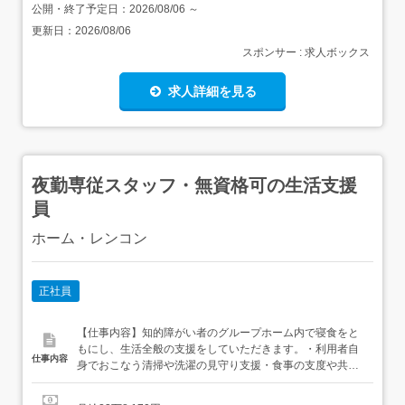
公開・終了予定日：
2026/08/06
～
更新日：
2026/08/06
スポンサー : 求人ボックス
求人詳細を見る
夜勤専従スタッフ・無資格可の生活支援
員
ホーム・レンコン
正社員
【仕事内容】知的障がい者のグループホーム内で寝食をと
もにし、生活全般の支援をしていただきます。・利用者自
仕事内容
身でおこなう清掃や洗濯の見守り支援・食事の支度や共同
で利用する場の清掃など 【経験・資格】<応募要件>無資格
可学歴不問経験不問<歓迎要件>介護職員初任者研修(旧ヘル