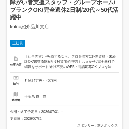
障がい者支援スタッフ・グループホーム/
ブランクOK/完全週休2日制/20代～50代活
躍中
kotrio紹介品川支店
正社員
【仕事内容】<転職するなら、プロを味方に!>無資格・未経
験OK/書類添削&面接対策/条件交渉もおまかせ!/完全無料で
仕事内容
転職をサポート!来社不要のWEB・電話応募OK プロを味方
に転職活動! 専任コーディネーターがフォロー! 介護業界に
強い!相談実績は5万人! 履歴書の書き方も添削もバッチリ
月給24万円～40万円
企業との条件交渉も任せられる 登録から転職後まで完全無
給与
料! 満足度の高い転職を...
千葉県 市川市
勤務地
公開・終了予定日：
2026/07/31
～
更新日：
2026/07/31
スポンサー : 求人ボックス