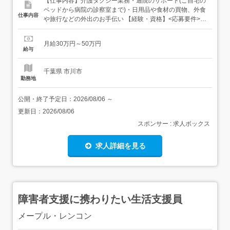
【仕事内容】介護タクシー業務・通院のサポート(ご自宅の
ベッドから病院の診察室まで)・日用品や食材の買物、外食
仕事内容
や旅行などの外出のお手伝い 【経験・資格】<応募要件>普
通自動車免許(取得後3年経過)性別・経験不問<歓迎要件>下
記の方歓迎・未経験の方・介護関連の資格保持者・介護や
月給30万円～50万円
福祉、子育て支援等の経験者 【給与】月給 300,000円 〜
給与
500,000円<給与の備考>平均月給...
千葉県 市川市
勤務地
公開・終了予定日：
2026/08/06
～
更新日：
2026/08/06
スポンサー : 求人ボックス
求人詳細を見る
障害者支援に携わりたい生活支援員
メープル・レンコン