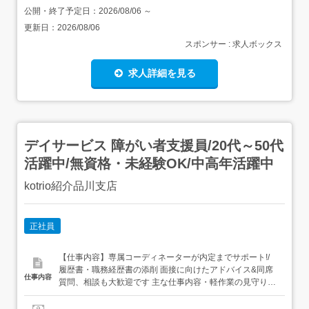
公開・終了予定日：
2026/08/06
～
更新日：
2026/08/06
スポンサー : 求人ボックス
求人詳細を見る
デイサービス 障がい者支援員/20代～50代
活躍中/無資格・未経験OK/中高年活躍中
kotrio紹介品川支店
正社員
【仕事内容】専属コーディネーターが内定までサポート!/
履歴書・職務経歴書の添削 面接に向けたアドバイス&同席
仕事内容
質問、相談も大歓迎です 主な仕事内容・軽作業の見守りや
お手伝い・必要に応じた生活介助・送迎業務(運転できる方
のみでOK) など資格不問、経験不問で募集中!障害をお持ち