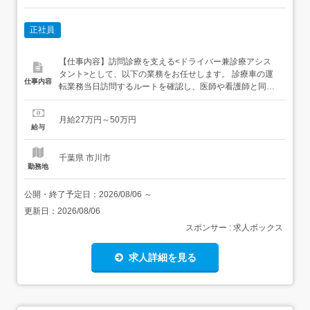
正社員
【仕事内容】訪問診療を支える<ドライバー兼診療アシス
タント>として、以下の業務をお任せします。 診療車の運
仕事内容
転業務当日訪問するルートを確認し、医師や看護師と同行
して、患者さまのご自宅や施設へ安全にお連れいただきま
す。 訪問先は基本的に決まったルートのため、土地勘がな
月給27万円～50万円
くてもご安心ください。 新規の患者さまや急な診療が入る
給与
場合もありますが、診療車にはカーナビ・ドライブレコー
ダーを搭載しており、...
千葉県 市川市
勤務地
公開・終了予定日：
2026/08/06
～
更新日：
2026/08/06
スポンサー : 求人ボックス
求人詳細を見る