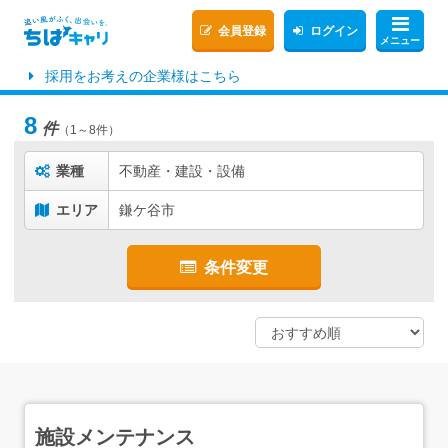
会員登録
ログイン
メニュー
採用をお考えの企業様はこちら
8
件
（1～8件）
業種
不動産・建設・設備
エリア
鎌ケ谷市
条件変更
施設メンテナンス