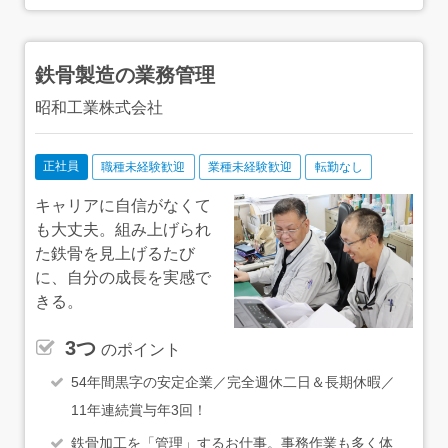
県市川市妙典4-3-27 営業戦略（買取再販）：千葉県鎌ケ
谷市くぬぎ山4-1-12 ■東京 東京営業センター／青砥セ
ンター：東京都葛飾区青戸3-37-3 上野センター：東京都
台東区上野3-22-4 MOTビル3階 押上センター：東京都墨
鉄骨製造の業務管理
田区業平4-9-5 京成業平ビル1階 【アクセス】 ■千
葉 千葉センター：京成千葉線「千葉中央駅」徒歩1分
昭和工業株式会社
京成八幡センター：京成本線「京成八幡駅」徒歩1分 八
千代台センター：京成本線「八千代台駅」徒歩1分 千葉
ニュータウン中央センター：北総線「千葉ニュータウン中
央駅」徒歩3分 公津の杜センター：京成本線「公津の杜
正社員
職種未経験歓迎
業種未経験歓迎
転勤なし
駅」徒歩1分 津田沼センター：JR総武線「津田沼駅」徒
歩1分 妙典センター：東京メトロ東西線「妙典駅」徒歩1
キャリアに自信がなくて
分 営業戦略（買取再販）：京成松戸線「くぬぎ山駅」徒
も大丈夫。組み上げられ
歩1分 ■東京 東京営業センター／青砥センター：京成本
た鉄骨を見上げるたび
線・京成押上線「青砥駅」徒歩1分 上野センター：東京
メトロ銀座線「上野広小路駅」、JR各線「御徒町駅」徒歩
に、自分の成長を実感で
2分 押上センター：京成押上線、東京メトロ半蔵門線
きる。
「押上駅」B1出口隣
3つ
のポイント
54年間黒字の安定企業／完全週休二日＆長期休暇／
11年連続賞与年3回！
鉄骨加工を「管理」するお仕事。事務作業も多く体