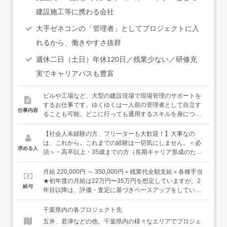
建設施工等に携わる会社
大手ゼネコンの「管理者」としてプロジェクトに入
れるから、働きやすさ抜群
週休二日（土日）年休120日／残業少ない／研修充
実でキャリアパスも豊富
ビルや工場など、大型の建設現場で現場管理のサポートを
するお仕事です。ゆくゆくは一人前の管理者として自立す
仕事内容
ることも可能。どこに行っても通用するスキルを身につけ
ることができる環境です。充実した環境で、あなたを大事
に育てます。＜具体的には…＞●安全管理のサポート：職
【社会人未経験の方、フリーターも大歓迎！】大事なの
人さんが怪我をしないように危険な箇所に目印をつけ、事
は、これから。これまでの経験は一切気にしません。＜必
求める人
前に周知したり、熱中症にならないよう水分補給のお声が
須＞・高卒以上・35歳までの方（長期キャリア形成のた
けをしたりします。●現場写真の撮影・記録：設計通りに
め）＜歓迎＞・普通自動車免許をお持ちの方（AT限定で
造られているかを確認し、写真を撮って記録を残します。
OK）・みんなで力を合わせて何かを達成する喜びを感じて
月給 220,000円 ～ 350,000円＋残業代全額支給＋各種手当
●スケジュール管理：工事スケジュールが予定通り進むよ
みたい方・自分の将来をより良いものにするために、一歩
★初年度の月給は22万円〜35万円を想定していますが、2
給与
うに、作業内容や材料の搬入時間などを記入します。など
一歩学んでいきたい方居酒屋スタッフ・アミューズメント
年目以降は、評価・査定に基づきベースアップをしていき
＜入社後は…＞まずは、12日間ある初期研修で、基礎の基
店のホールスタッフ・清掃スタッフなどなど、様々な前職
ます。【年収例】年収450万円：22歳／未経験入社1年目
礎から学んでいただけます。社会人未経験の方や正社員で
の仲間たちが、経験・知識ゼロから立派な管理者・技術者
（賞与・残業代含む）年収500万円：29歳／未経験入社6年
千葉県内の各プロジェクト先
の勤務経験がない方は、挨拶や敬語の使い方等、ビジネス
になっています。豊富な育成ノウハウときめ細かなサポー
目（賞与・残業代・各種手当含む）年収600万円：35歳／
五井、君津などの他、千葉県内の様々なエリアでプロジェ
マナーから習得することができますし、メモの取り方や
トで、あなたのキャリアを全力で応援します！
未経験入社11年目（賞与・残業代・各種手当含む）