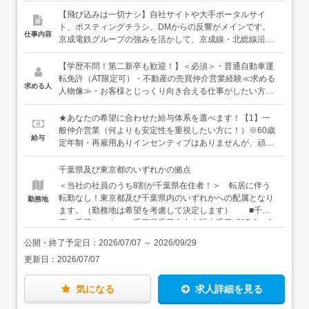
【飛び込みは一切ナシ】自社サイトや大手ポータルサイ
ト、ポスティングチラシ、DMからの反響がメインです。
仕事内容
京成電鉄グループの強みを活かして、京成線・北総線沿線
を中心に、千葉県内・城東エリアで、戸建てや土地、マン
ションなどの仲介営業をお願いします。住宅や土地を買い
【学歴不問！第二新卒も歓迎！】＜必須＞・普通自動車運
たい人と、売りたい人をつなぐ役割を担ってください！
転免許（AT限定可）・不動産の売買仲介営業経験≪求める
求める人
【具体的には】◎問い合わせ対応（DM、チラシ、自社サ
人物像≫・お客様とじっくり向き合える仕事がしたい方・
イトなど）◎要望のヒアリングや物件調査、査定価格の提
働きやすい環境で、自分の力を試したいと考えている方・
案◎お客様の希望をうかがい買取のご提案◎現地案内及び
新しい環境で責任感を持ちながら業務に取り組める方★ス
★あなたの希望に合わせた給与体系を選べます！【1】一
契約、引き渡し◎資金計画やスケジュールの提案 など★
キルアップを目指し、顧問税理士による税務講習（年5～6
般仲介営業（何よりも安定性を重視したい方に！）※60歳
給与
反響型の営業スタイル京成電鉄グループの強みを活かし
回）や外部講師による物件写真の撮り方講習等を行った
定年制・再雇用ありインセンティブはありませんが、頑張
て、駅の交通広告をはじめネットやチラシ、DMなど効果
り、外部セミナーを受講するなど実施！もちろん、あなた
りは賞与でしっかりと還元しています！◆月給23万～40万
的な戦略が可能です。また、店舗の多くは駅前やショッピ
のスキルや経験に応じた、日々のOJT教育も丁寧に行って
円＋賞与年2回＋諸手当※年齢・経験・スキルを考慮し、
千葉県及び東京都のいずれかの拠点
ングセンター内などにあり、立地環境も抜群。さらに、こ
おります。
加給・優遇します。※残業代別途支給※退職金支給あり
＜当社の社員のうち8割が千葉県在住者！＞ 転居に伴う
れまで築き上げた信頼と知名度から、リピーターになって
【2】仲介専門職（とにかく高収入を目指したい方に！）
転勤なし！東京都及び千葉県内のいずれかへの配属となり
勤務地
いただくお客様が多く、反響型の営業スタイルが実現でき
※60歳定年制・再雇用ありインセンティブ額は達成率に応
ます。（勤務地は希望を考慮して決定します） ■千
ています。
じて上昇し、入社1年目で年収1,000万円以上も可能！◆月
葉 千葉センター：千葉県千葉市中央区本千葉町15-1 京
給25.5万円＋ノルマ達成手当（3万円）＋賞与年2回（イン
成八幡センター：千葉県市川市八幡3-27-4 八千代台セン
センティブ）※固定残業代（35,000円／25時間分）を含
公開・終了予定日：
2026/07/07
～
2026/09/29
ター：千葉県八千代市八千代台東1-2-1 千葉ニュータウン
む。超過分は別途支給。→実際の残業は月平均10時間以内
更新日：
2026/07/07
中央センター：千葉県印西市中央北2-1-3 サンクタス千葉
です。※退職金支給なし≪年収例≫年収580万円 ／ 経験2
ニュータウン中央1階 公津の杜センター：千葉県成田市
年 ／※給与体系【1】年収1,230万円 ／ 経験2年 ／※給与
公津の杜4-5-3 ユアエルム成田1F 津田沼センター：千葉
気になる
求人詳細を見る
体系【2】
県習志野市津田沼1-2-13 OKビル6F 妙典センター：千葉