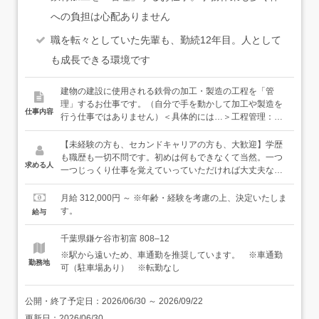
への負担は心配ありません
職を転々としていた先輩も、勤続12年目。人として
も成長できる環境です
建物の建設に使用される鉄骨の加工・製造の工程を「管
理」するお仕事です。（自分で手を動かして加工や製造を
仕事内容
行う仕事ではありません）＜具体的には…＞工程管理：職
人さんたちの仕事の進捗管理、工程表の作成など品質管
理：鉄骨が図面通りに製作されているかの確認など（メジ
【未経験の方も、セカンドキャリアの方も、大歓迎】学歴
ャーで寸法を測って確認するなど）＜仕事の流れ＞▼資材
も職歴も一切不問です。初めは何もできなくて当然。一つ
求める人
の手配▼送られてきた資材の受入れ検査（発注通りのもの
一つじっくり仕事を覚えていっていただければ大丈夫なの
が送られてきているか確認）▼加工・製造の指示（職人さ
で、安心してください。<必須>・普通自動車運転免許（AT
んたちに「始めてください」と伝えます）▼進捗管理（職
限定可）・PCの基本的な操作ができる方（Word、Excelで
月給 312,000円 ～ ※年齢・経験を考慮の上、決定いたしま
人さんたちが責任もって仕事を進めてくれますが、そのう
入力ができればOK！）＜歓迎＞・図面をみてプラモデルを
す。
給与
えでスケジュールにズレがないかなどをダブルチェック）
つくるのが好きだった！というような方（当社の仕事に向
▼検査（完成した鉄骨が正しい寸法・形になっているか、
いていると思います）・人を喜ばせるのが好き！という方
千葉県鎌ケ谷市初富 808–12
図面と照らし合わせて確認）▼出荷（建設現場へ鉄骨を送
（たくさんの人に喜んでいただけることが、良い仕事に繋
※駅から遠いため、車通勤を推奨しています。 ※車通勤
り出します）＜入社後は…＞先輩社員が、基本から丁寧に
がります！）★千葉県にまだ数台しかない最新の溶接ロボ
勤務地
可（駐車場あり） ※転勤なし
お教えしていきます。もちろん先輩にも得意・不得意があ
ットを導入！ご興味のある方はぜひ体験入社にいらして、
るため、仕事内容によって得意な人が教えるようにしてい
実際に触れてみてください。
て、自然とみんなと打ち解けていけますし、わからないこ
公開・終了予定日：
2026/06/30
～
2026/09/22
とは誰にでもすぐに聞けるので安心してください。＜ゆく
更新日：
2026/06/30