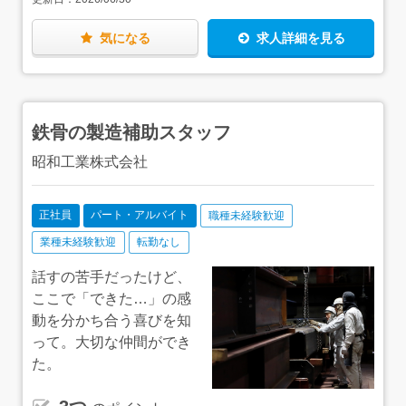
ゆくは…＞設計士の作成した設計図をもとに施工図を作成
するスタッフが社内にいるのですが、この部分の進捗管理
をしたり、実際に鉄骨を使って建物を施工する現場まで見
気になる
求人詳細を見る
たり、あなたの成長に応じて、やりがいのある仕事の幅を
広げていっていただけます。たくさんのことができるよう
になるほど、自分が必要とされる実感がもてますし、当
然、給与もしっかり上がっていきます。もちろん、管理職
になっていくことも可能。年齢を重ねるごとに、ライフス
鉄骨の製造補助スタッフ
テージに合った働き方をしていけます。＜資格取得、全面
支援＞会社の全額支援のもと、資格を取得していただくこ
昭和工業株式会社
ともできます。管理系や品質管理に関わるものはもちろ
ん、技術的なものも含めて幅広く取得支援しているので、
自身のスキルの幅を広げて成長していくことができます。
正社員
パート・アルバイト
職種未経験歓迎
当然、そのがんばりをしっかり評価し、給与や待遇に還元
もしていきます。家族がいても安心して仕事を続けていけ
業種未経験歓迎
転勤なし
る環境です。
話すの苦手だったけど、
ここで「できた…」の感
動を分かち合う喜びを知
って。大切な仲間ができ
た。