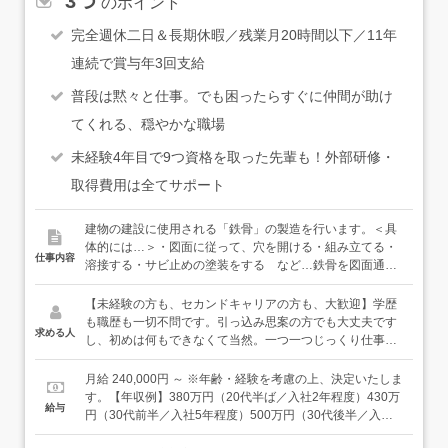
3つ
のポイント
完全週休二日＆長期休暇／残業月20時間以下／11年
連続で賞与年3回支給
普段は黙々と仕事。でも困ったらすぐに仲間が助け
てくれる、穏やかな職場
未経験4年目で9つ資格を取った先輩も！外部研修・
取得費用は全てサポート
建物の建設に使用される「鉄骨」の製造を行います。＜具
体的には…＞・図面に従って、穴を開ける・組み立てる・
仕事内容
溶接する・サビ止めの塗装をする など…鉄骨を図面通り
に加工していきます。＜入社後は…＞先輩社員が、基本か
ら丁寧にお教えしていきます。もちろん先輩にも得意・不
【未経験の方も、セカンドキャリアの方も、大歓迎】学歴
得意があるため、作業内容によって得意な人が教えるよう
も職歴も一切不問です。引っ込み思案の方でも大丈夫です
求める人
にしていて、自然とみんなと打ち解けていけますし、わか
し、初めは何もできなくて当然。一つ一つじっくり仕事を
らないことは誰にでもすぐに聞けるので安心してくださ
覚えていっていただければ大丈夫なので、安心してくださ
い。★自社工場内での製造なので、急な現場対応はなく
い。<必須>・ありません＜歓迎＞・コツコツ仕事に取り組
月給 240,000円 ～ ※年齢・経験を考慮の上、決定いたしま
「全て日勤」での勤務です。★仕事に必要な資格は入社後
める方・モノをつくるのが好きな方・もちろん、組立、製
す。【年収例】380万円（20代半ば／入社2年程度）430万
給与
に会社の全額支援で取得していただけます。★鉄骨の移動
作、溶接などのご経験がある方、大歓迎です（年齢一切不
円（30代前半／入社5年程度）500万円（30代後半／入社8
等はクレーンなどを使って行うので、重いものを運ぶなど
問）＜優遇＞・普通自動車運転免許（AT限定可）・大型自
年程度）★いきなり正社員は自信がない…という方はパー
体に負担がかかる作業はありません。
動車運転免許・溶接免許・鉄骨製作管理技術者・UT検査技