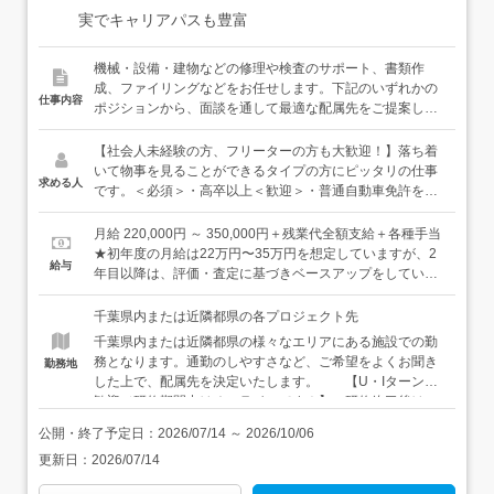
実でキャリアパスも豊富
機械・設備・建物などの修理や検査のサポート、書類作
成、ファイリングなどをお任せします。下記のいずれかの
仕事内容
ポジションから、面談を通して最適な配属先をご提案しま
す。いずれのポジションも、簡単な業務から少しずつお任
せします。プラント施設の「いつも通り」を保つサポート
【社会人未経験の方、フリーターの方も大歓迎！】落ち着
役と、プラント施設が問題なく稼働できるかチェックする
いて物事を見ることができるタイプの方にピッタリの仕事
求める人
検査役のふたつがあります。＜オペレーション・メンテナ
です。＜必須＞・高卒以上＜歓迎＞・普通自動車免許をお
ンス＞行政のインフラ施設や民間のプラント施設で機器の
持ちの方（AT限定でOK）・落ち着いて物事を見ることが
巡回・点検業務、メンテナンスの手配、制御室での運転監
できる方・コツコツ仕事して、自分のペースで成長してい
月給 220,000円 ～ 350,000円＋残業代全額支給＋各種手当
視、書類作成などを通じて、機械・設備の安定稼働を実現
きたい方居酒屋スタッフ・アミューズメント店のホールス
★初年度の月給は22万円〜35万円を想定していますが、2
給与
する仕事です。日々の定期点検を終え、問題がなければ見
タッフ・清掃スタッフなどなど、様々な前職の先輩たち
年目以降は、評価・査定に基づきベースアップをしていき
守ることも多い仕事。点検にはチェックシートもご用意し
が、経験・知識ゼロから始めて、どこに行っても必要とさ
ます。【年収例】年収450万円：30歳／未経験入社4年目
ていますので、機械に詳しくない方や電気の知識がない方
れる安定したスキルを身につけています。豊富な育成ノウ
（賞与・残業代・資格手当・各種手当含む）
千葉県内または近隣都県の各プロジェクト先
でも安心してチャレンジできます。＜検査＞検査の方に
ハウときめ細かなサポートで、あなたのキャリアを全力で
千葉県内または近隣都県の様々なエリアにある施設での勤
は、建物や機械の非破壊検査や修理、書類作成などをお任
応援します！
務となります。通勤のしやすさなど、ご希望をよくお聞き
勤務地
せします。非破壊検査とは、対象物を壊したり傷つけたり
した上で、配属先を決定いたします。 【U・Iターン大
することなく、その内部の欠陥や構造を調査すること。こ
歓迎／研修期間中はオンラインです！】 研修終了後は、
ちらもチェックシートがありますので、未経験の方でも安
ご希望の勤務地を選んで勤務可能です。 【家具家電付
心です。【研修について】入社後は約1ヶ月の導入研修を
公開・終了予定日：
2026/07/14
～
2026/10/06
きの単身用社宅有】 お住まいから通勤が難しい方は、家
実施します。その後は、配属先でのOJT研修に移行し、実
更新日：
2026/07/14
具・家電付きの単身用社宅を利用することもできます。初
際の業務を学んでいきます。もちろん教育担当となる先輩
期費用や引越費用を会社が負担するうえ、家賃半額補助
社員が、皆さんの成長をイチからサポートしていきますの