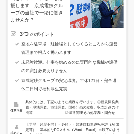
援します！京成電鉄グル
ープの当社で一緒に働き
ませんか？
3つ
のポイント
空地を駐車場・駐輪場としてつくるところから運営
管理まで幅広く携われます
未経験歓迎。仕事を始めるのに専門的な機械や設備
の知識は必要ありません
京成電鉄グループの安定環境。年休121日・完全週
休二日制で福利厚生充実
具体的には、下記のような業務を行います。◎新規開発業
務・現地調査、市場調査、開発計画の立案、収支計画の作
仕事内容
成等 ◎運営管理その他業務・問合せ対
応、月極契約・解約他手続き全般・オーナー対応、管理報
告書作成・クレーム、トラブル対応・施設管理対応・レン
【学歴・経歴不問】＜必須＞・普通自動車運転免許（AT限
タカー事業のサポート業務・その他駐車場、駐輪場等の運
定可）・基本的なPCスキル（Word・Excel）≪以下のよう
求める人