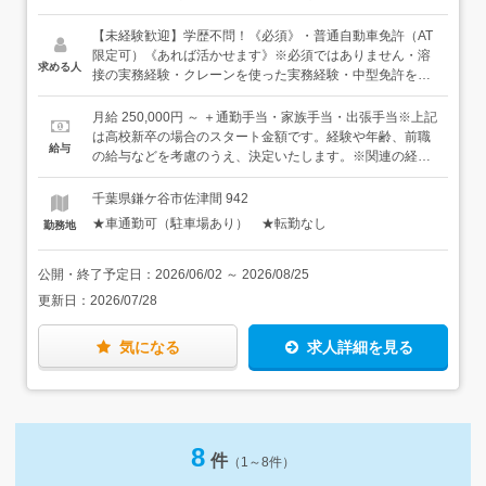
管の塗装・塩ビ配管の設置など＜入社後は＞先輩につい
て、実際に現場を見るところから始めましょう。「わから
【未経験歓迎】学歴不問！《必須》・普通自動車免許（AT
ないことはどんどん聞いて！」という社風。未経験の方で
限定可）《あれば活かせます》※必須ではありません・溶
求める人
もしっかりサポートします。先輩は20代2名、30代1名、
接の実務経験・クレーンを使った実務経験・中型免許をお
40代2名、50代3名、60代1名と、幅広い年代が活躍してい
持ちの方★作業自体は黙々とできる仕事も多く、口下手で
ます。まずは、先輩が配管図を読んで指示を出していきま
ももちろん問題ありません。チームで行うので、誠実にコ
月給 250,000円 ～ ＋通勤手当・家族手当・出張手当※上記
す。少しずつ図面を読めるようになり、できることが増え
ミュニケーションを取る姿勢があれば活躍できます。
は高校新卒の場合のスタート金額です。経験や年齢、前職
給与
ていくと、やりがいも大きくなっていきますよ。※現場は
の給与などを考慮のうえ、決定いたします。※関連の経験
関東圏内がほとんどです。社員の安全や身体のことを考
がある方は優遇いたします。待遇についても、お気軽にご
え、移動距離や時間がかかる現場の場合はビジネスホテル
相談ください。《想定年収例》・年収350万円／入社1年
千葉県鎌ケ谷市佐津間 942
に泊まっていただきます。（出張手当・食事手当を支給し
目、20歳・年収450万円／入社5年目、35歳・年収600万円
★車通勤可（駐車場あり） ★転勤なし
勤務地
ます。）※会社に集合後、現場に向かいます。基本的には
／入社15年目、45歳
複数名で1つの現場を担当するので、わからないことがあ
ればすぐに先輩に聞ける環境です。
公開・終了予定日：
2026/06/02
～
2026/08/25
更新日：
2026/07/28
気になる
求人詳細を見る
8
件
（1～8件）