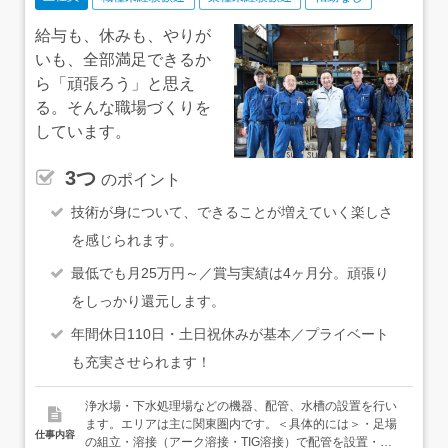
給与も、休みも、やりが
いも、全部満足できるか
ら「頑張ろう」と思え
る。そんな職場づくりを
しています。
3つ
のポイント
技術が身について、できることが増えていく楽しさ
を感じられます。
最低でも月25万円～／賞与実績は4ヶ月分。頑張り
をしっかり還元します。
年間休日110日・土日祝休みが基本／プライベート
も充実させられます！
浄水場・下水処理場などの機器、配管、水槽の設置を行い
ます。エリアは主に関東圏内です。＜具体的には＞・足場
仕事内容
の組立・溶接（アーク溶接・TIG溶接）で配管を設置・配