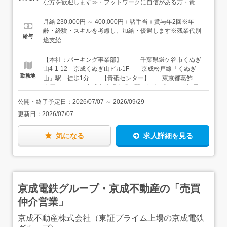
営管理に付随する業務全般★初めは上司や先輩が、イチか
な方を歓迎します≫・フットワークに自信がある方・責任
ら丁寧に仕事をお教えしますので、安心してください。★
感を持って取り組める方・成長したい意欲をお持ちの方経
努力次第で、不動産営業の仕事にジョブローテーションし
験者の方は優遇いたします。
月給 230,000円 ～ 400,000円＋諸手当＋賞与年2回※年
て、チャレンジすることもできます。資格取得支援、各種
齢・経験・スキルを考慮し、加給・優遇します※残業代別
給与
セミナーへの参加もあります。当社でイチから仕事を始め
途支給
て、成長していきたいという方を、応援します。
【本社：パーキング事業部】 千葉県鎌ケ谷市くぬぎ
山4-1-12 京成くぬぎ山ビル1F 京成松戸線「くぬぎ
勤務地
山」駅 徒歩1分 【青砥センター】 東京都葛飾区
青戸3-37-3 京成本線「青砥」駅 徒歩1分 ★転居
を伴う異動はありません ★社員の8割が千葉県在住者で
公開・終了予定日：
2026/07/07
～
2026/09/29
す。
更新日：
2026/07/07
気になる
求人詳細を見る
京成電鉄グループ・京成不動産の「売買
仲介営業」
京成不動産株式会社（東証プライム上場の京成電鉄