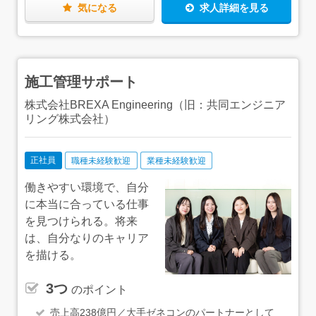
（地域別に上限あり）もあるので、最小限の出費に抑え
で、安心してください！【ひとり立ち後は…】一通り業務
気になる
求人詳細を見る
て、新しい仕事・新しい生活を始められます。
を覚えた後は、資格取得にもチャレンジしていきましょ
う！当社の資格取得支援制度の対象となる資格は88種類。
具体的なサポートとして、月2回の講義の実施に加え、テ
キストや願書を無料で配布しています！資格取得後は、資
格の種類によって月給に手当加算もしくは祝い金を支給し
施工管理サポート
ていますので、ぜひチャレンジしてみてくださいね！
株式会社BREXA Engineering（旧：共同エンジニア
リング株式会社）
正社員
職種未経験歓迎
業種未経験歓迎
働きやすい環境で、自分
に本当に合っている仕事
を見つけられる。将来
は、自分なりのキャリア
を描ける。
3つ
のポイント
売上高238億円／大手ゼネコンのパートナーとして