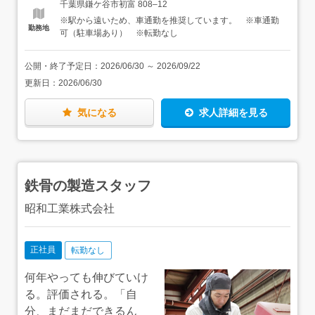
ト勤務から始めることも可能です。（時給1,400円～）・1
千葉県鎌ケ谷市初富 808–12
術者★最新の溶接ロボットを導入！ご興味のある方はぜひ
日4時間以上・週3日以上、勤務時間や日数は調整可能で
※駅から遠いため、車通勤を推奨しています。 ※車通勤
体験入社にいらして、実際に触れてみてください。
す。お気軽にご相談ください。・もちろん、ご希望に応じ
勤務地
可（駐車場あり） ※転勤なし
て正社員登用も可能です。
公開・終了予定日：
2026/06/30
～
2026/09/22
更新日：
2026/06/30
気になる
求人詳細を見る
鉄骨の製造スタッフ
昭和工業株式会社
正社員
転勤なし
何年やっても伸びていけ
る。評価される。「自
分、まだまだできるん