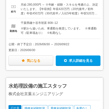
さい。＜ゆくゆくは…＞若手・未経験者への指示・指導、
普通自動車運転免許（AT限定可）・大型自動車運転免許・
月給 280,000円 ～ ※年齢・経験・スキルを考慮の上、決定
現場の段取り・安全管理を担当もお任せします。経験を積
アーク溶接資格・クレーン運転、玉掛け資格・職長・安全
いたします。【年収例】年収420万円（20代後半／初年
給与
んだら、物件担当（窓口）、溶接の専門職、現場責任者
衛生責任者教育修了・後輩への指導経験★最新の溶接ロボ
度）年収450万円（30代前半／入社5年程度）年収520万円
へ。製造課長を補佐するまとめ役、さらには次の課長候補
ットを導入！ご興味のある方はぜひ体験入社にいらして、
（30代後半／入社8年程度）
へのキャリアアップも目指せる環境です。★自社工場内で
実際に触れてみてください。
千葉県鎌ケ谷市初富 808–12
の製造なので、急な現場対応はなく「全て日勤」での勤務
※駅から遠いため、車通勤を推奨しています。 ※車通勤
です。★仕事に必要な資格は入社後に会社の全額支援で取
勤務地
可（駐車場あり） ※転勤なし
得していただけます。★鉄骨の移動等はクレーンなどを使
って行うので、重いものを運ぶなど体に負担がかかる作業
はありません。★工場内の空調を新しくし、より快適な環
公開・終了予定日：
2026/06/30
～
2026/09/22
境で働くことができます。
更新日：
2026/06/30
気になる
求人詳細を見る
水処理設備の施工スタッフ
株式会社京葉エンジニアリング
正社員
職種未経験歓迎
業種未経験歓迎
転勤なし