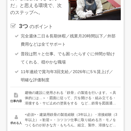
だ」と思える環境で、次
のステップへ。
3つ
のポイント
完全週休二日＆長期休暇／残業月20時間以下／外部
費用などは全てサポート
普段は黙々と仕事。でも困ったらすぐに仲間が助け
てくれる、穏やかな職場
11年連続で賞与年3回支給／2026年に5％賃上げ／
明確な評価制度
建物の建設に使用される「鉄骨」の製造を行います。＜具
体的には…＞・図面に従って、穴を開ける・組み立てる・
仕事内容
溶接する・サビ止めの塗装をする など…鉄骨を図面通り
に加工していきます。＜入社後は…＞これまでの経験を活
かし、加工・溶接などをお任せします。もちろん先輩にも
<必須>・建築用鉄骨の製造経験（3年以上）・溶接経験（3
得意・不得意があるため、作業内容によって得意な人が教
年以上）＜歓迎＞・コツコツ仕事に取り組める方・モノを
求める人
えるようにしていて、自然とみんなと打ち解けていけます
つくるのが好きな方・もちろん、組立、製作、溶接などの
し、困ったときは誰にでもすぐに聞けるので安心してくだ
ご経験がある方、大歓迎です（年齢一切不問）＜優遇＞・