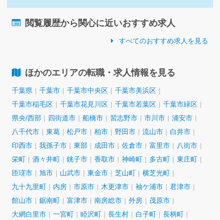
閲覧履歴から関心に近いおすすめ求人
すべてのおすすめ求人を見る
ほかのエリアの転職・求人情報を見る
千葉県
千葉市
千葉市中央区
千葉市美浜区
千葉市稲毛区
千葉市花見川区
千葉市若葉区
千葉市緑区
県央/西部
四街道市
船橋市
習志野市
市川市
浦安市
八千代市
東葛
松戸市
柏市
野田市
流山市
白井市
印西市
我孫子市
東部
成田市
佐倉市
富里市
八街市
栄町
酒々井町
銚子市
香取市
神崎町
多古町
東庄町
匝瑳市
旭市
山武市
東金市
芝山町
横芝光町
九十九里町
内房
市原市
木更津市
袖ケ浦市
君津市
館山市
鋸南町
富津市
南房総市
外房
茂原市
大網白里市
一宮町
睦沢町
長生村
白子町
長柄町