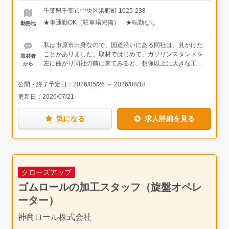
万円／入社10年目
です。「何がわからないのかも、わからない…」はじめは
千葉県千葉市中央区浜野町 1025-238
みんなゼロからのスタートです。着実にスキルを身に付け
★車通勤OK（駐車場完備） ★転勤なし
勤務地
ていけるよう、先輩社員がしっかりとサポートするので、
ご安心ください。製造スタッフは、ゆくゆくは「技術者」
と社内で呼ばれるようになります。できないことができる
私は市原市出身なので、国道沿いにある同社は、見かけた
ようになるのは、楽しいですよ。
ことがありました。取材ではじめて、ガソリンスタンドを
取材者
左に曲がり同社の前に来てみると、想像以上に大きな工場
から
が広がっていました。
公開・終了予定日：
2026/05/26
～
2026/08/18
同社のモノづくりは、多種多様なお客様のもとで使われる
更新日：
2026/07/21
「鋼材（鉄）」。建築などで資材として使われることもあ
れば、駅のホーム柵になったり、ホームセンターで資材と
気になる
求人詳細を見る
して売られることもあったりと、作り手自身も把握しきれ
ないくらい、色々なモノづくりができるのが同社の特徴で
あり、面白さだそうです。
また、すべての部署がつながって1つの製品を加工・販
売・お届けをしており、社内でのコミュニケーションも大
クローズアップ
切にしているそう。研修の際に、各部署での業務体験も取
り入れているので、部署問わずコミュニケーションがとり
ゴムロールの加工スタッフ（旋盤オペレ
やすく、風通しの良い雰囲気も魅力に感じました。
ーター）
神商ロール株式会社