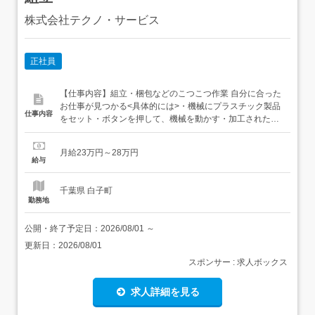
株式会社テクノ・サービス
正社員
【仕事内容】組立・梱包などのこつこつ作業 自分に合った
お仕事が見つかる<具体的には>・機械にプラスチック製品
仕事内容
をセット・ボタンを押して、機械を動かす・加工された製
品を、丁寧に箱にしまうなど、シンプルなものがたくさ
ん。どれもすぐに覚えられる内容です。ご希望をお聞き
月給23万円～28万円
し、ぴったりなお仕事を一緒に見つけます! 未経験の方が活
給与
躍しています/はじめての方が不安にならないよう、し...
千葉県 白子町
勤務地
公開・終了予定日：
2026/08/01
～
更新日：
2026/08/01
スポンサー : 求人ボックス
求人詳細を見る