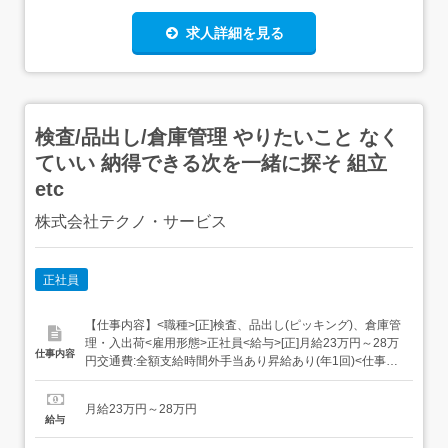
求人詳細を見る
検査/品出し/倉庫管理 やりたいこと なく
ていい 納得できる次を一緒に探そ 組立
etc
株式会社テクノ・サービス
正社員
【仕事内容】<職種>[正]検査、品出し(ピッキング)、倉庫管
理・入出荷<雇用形態>正社員<給与>[正]月給23万円～28万
仕事内容
円交通費:全額支給時間外手当あり昇給あり(年1回)<仕事内
容>組立・梱包などのこつこつ作業自分に合ったお仕事が
見つかる具体的には・機械にプラスチック製品をセット・
月給23万円～28万円
ボタンを押して、機械を動かす・加工された製品を、丁寧
給与
に箱にしまうなど、...