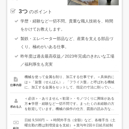
3つ
のポイント
学歴・経験など一切不問。貴重な職人技術を、時間
をかけてお教えします。
製鉄・エレベーター部品など、産業を支える部品づ
くり。極めがいある仕事。
昨年度は過去最高収益／2023年完成のきれいな工場
／福利厚生も充実
機械を使って金属を削り、加工する仕事です。＜具体的に
は＞「旋盤（せんばん）」「フライス盤」と呼ばれる機械
仕事内容
に、加工する金属をセットして、指定の寸法に削っていき
ます。機械にはいくつかの種類があり、経験を積みなが
ら、さまざまな加工を知っていきましょう。・旋盤（せん
＜必須＞・ありません＜歓迎＞・モノづくりに興味がある
ばん／金属を回転させながら削る機械）・フライス盤（刃
方★学歴・経験など一切不問です。まったくの未経験の方
求める人
物を動かして平面や角を削る機械）・マシニングセンタ
を歓迎しています。機械の操作の仕方、図面の読み方な
（プログラムを入力して自動で削る機械）・横中ぐりフラ
ど、一から覚えられる環境ですので、まずはお気軽にご応
イス盤（大きな金属の内部をくり抜くように削る機械）・
募ください。＜もしあれば活かせます＞・旋盤、フライス
日給 9,500円 ～ ＋時間外手当（全額）など、各種手当（土
製缶溶接（鉄板を切る・曲げる・溶接するなどの工程）※
盤、マシニングセンタなどの機械操作経験・溶接加工、組
曜出勤の際は割増賃金を支給）＋賞与年2回※日給月給制
給与
一部、手加工にも対応しています＜入社後は＞まずは、安