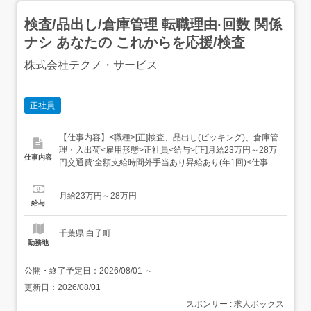
検査/品出し/倉庫管理 転職理由·回数 関係
ナシ あなたの これからを応援/検査
株式会社テクノ・サービス
正社員
【仕事内容】<職種>[正]検査、品出し(ピッキング)、倉庫管
理・入出荷<雇用形態>正社員<給与>[正]月給23万円～28万
仕事内容
円交通費:全額支給時間外手当あり昇給あり(年1回)<仕事内
容>こつこつ系のシンプル作業もくもくメインのルーティ
ンワーク具体的には・完成品を種類ごとに仕分け・傷がつ
月給23万円～28万円
いていないかチェック・箱に入れるなど、はじめてでも覚
給与
えやすい仕事がた...
千葉県 白子町
勤務地
公開・終了予定日：
2026/08/01
～
更新日：
2026/08/01
スポンサー : 求人ボックス