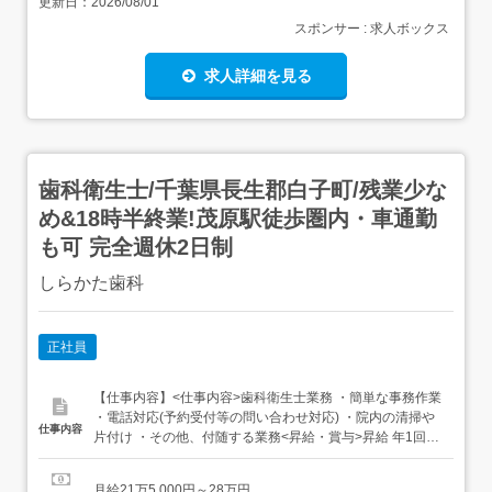
更新日：
2026/08/01
スポンサー : 求人ボックス
求人詳細を見る
歯科衛生士/千葉県長生郡白子町/残業少な
め&18時半終業!茂原駅徒歩圏内・車通勤
も可 完全週休2日制
しらかた歯科
正社員
【仕事内容】<仕事内容>歯科衛生士業務 ・簡単な事務作業
・電話対応(予約受付等の問い合わせ対応) ・院内の清掃や
仕事内容
片付け ・その他、付随する業務<昇給・賞与>昇給 年1回賞
与 年2回<休日休暇>休日>週休2日制 水、日・祝、他平日1
日 <休暇>年末年始休暇<有給休暇>法定通り<その他><社会
月給21万5,000円～28万円