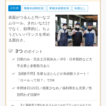
正社員
職種未経験歓迎
業種未経験歓迎
転勤なし
表面がつるんと均一なゴ
ムロール。きれいなだけ
でなく、効率的に。ちょ
うどいいバランスを求め
る面白さ。
3つ
のポイント
日勤のみ・完全土日祝休み／JFE・日本製鉄など大
手企業と多数取引あり
【経験不問】先輩もほとんどが未経験スタート！
「ロールって何？」でOK
年間休日122日／残業少なめ／福利厚生も充実／性
別問わず活躍中
主に製鉄所で使われるゴムロールやブラシロールなどの