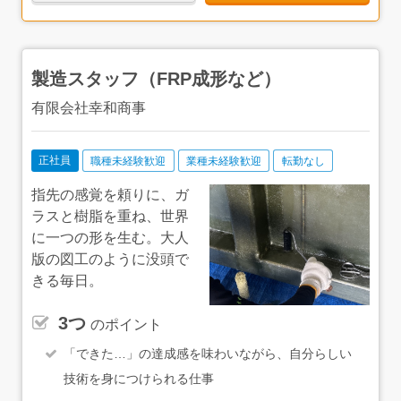
環境なんだなということが伝わってきました。実際に、性
別関係なく、年齢層も20代の若手～ベテランの方まで幅広
い層が働いています。転職後に結婚や出産など、ライフス
テージの変化を迎えながら働いている方もいるそうです。
製造スタッフ（FRP成形など）
気になったらぜひ、ご応募ください！
有限会社幸和商事
正社員
職種未経験歓迎
業種未経験歓迎
転勤なし
指先の感覚を頼りに、ガ
ラスと樹脂を重ね、世界
に一つの形を生む。大人
版の図工のように没頭で
きる毎日。
3つ
のポイント
「できた…」の達成感を味わいながら、自分らしい
技術を身につけられる仕事