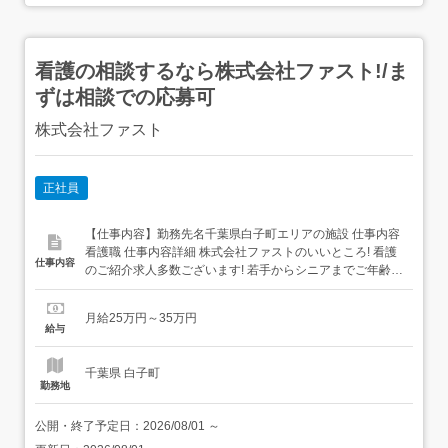
看護の相談するなら株式会社ファスト!/ま
ずは相談での応募可
株式会社ファスト
正社員
【仕事内容】勤務先名千葉県白子町エリアの施設 仕事内容
看護職 仕事内容詳細 株式会社ファストのいいところ! 看護
仕事内容
のご紹介求人多数ございます! 若手からシニアまでご年齢不
問でご相談可能です! 給与や待遇、施設の特徴含めてご相談
いただけます! 正看護師、准看護師で働きたいやクリニック
月給25万円～35万円
で働きたい等の具体的な相談も可能 まずはご相談してみた
給与
いといったお気持ちからのご応募でも構い...
千葉県 白子町
勤務地
公開・終了予定日：
2026/08/01
～