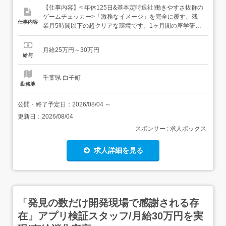
【仕事内容】< 年休125日&基本定時退社!働きやすさ抜群の
ゲームチェッカー>「激務なイメージ」を完全に覆す、残
仕事内容
業月5時間以下の超クリアな環境です。1ヶ月間の座学研修
では、ビジネスメールの送り方や名刺交換などマナーも学
べます。週1日以上のリモートワークを取り入れているス
月給25万円～30万円
タッフが約7割と、柔軟な働き方が可能です。 宝探しのよ
給与
うな楽しさがある業務ゲーム内の隠れたエラーを見つけた
瞬間の...
千葉県 白子町
勤務地
公開・終了予定日：
2026/08/04
～
更新日：
2026/08/04
スポンサー : 求人ボックス
求人詳細を見る
「発見の数だけ開発現場で感謝される存
在」アプリ検証スタッフ/月給30万円を実