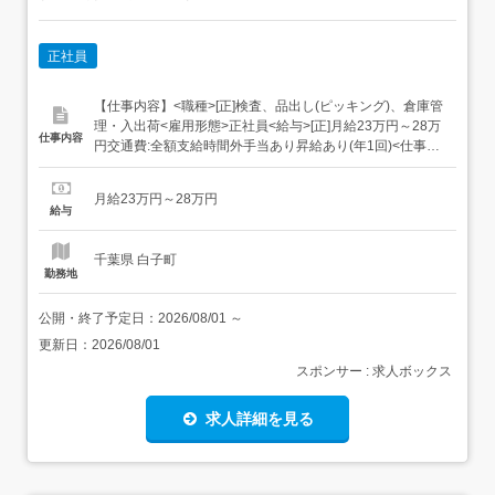
正社員
【仕事内容】<職種>[正]検査、品出し(ピッキング)、倉庫管
理・入出荷<雇用形態>正社員<給与>[正]月給23万円～28万
仕事内容
円交通費:全額支給時間外手当あり昇給あり(年1回)<仕事内
容>「包む・数える・仕分ける」などの シンプルワーク!具
体的には・手のひらサイズの部品をセットしボタンを押
月給23万円～28万円
す・製品にキズがないかチェック・完成品を仕分けて箱に
給与
入れるなど、とっ...
千葉県 白子町
勤務地
公開・終了予定日：
2026/08/01
～
更新日：
2026/08/01
スポンサー : 求人ボックス
求人詳細を見る