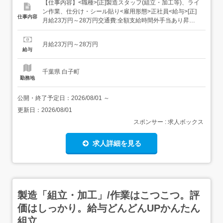
【仕事内容】<職種>[正]製造スタッフ(組立・加工等)、ライ
ン作業、仕分け・シール貼り<雇用形態>正社員<給与>[正]
仕事内容
月給23万円～28万円交通費:全額支給時間外手当あり昇給
あり(年1回)<仕事内容>モノづくり業界でのお仕事/仕分け
や梱包、包装といったかんたんなお仕事などが中心。(その
月給23万円～28万円
ほか、組立や加工などもあります!)覚えやすいルーティン
給与
ワークばかりなので...
千葉県 白子町
勤務地
公開・終了予定日：
2026/08/01
～
更新日：
2026/08/01
スポンサー : 求人ボックス
求人詳細を見る
製造「組立・加工」/作業はこつこつ。評
価はしっかり。給与どんどんUPかんたん
組立