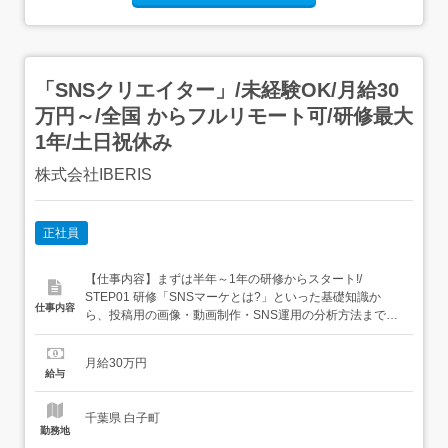
「SNSクリエイター」/未経験OK/月給30
万円～/全国 からフルリモート可/研修最大
1年/土日祝休み
株式会社IBERIS
正社員
【仕事内容】まずは半年～1年の研修からスタート!/
STEP01 研修「SNSマーケとは?」といった基礎知識か
仕事内容
ら、投稿用の画像・動画制作・SNS運用の分析方法まで、
未経験の方でも分かりやすくご説明します。社会人として
の基礎力を養うため、顧客対応・電話対応などを含む業務
月給30万円
に携わる期間を設けています。 STEP02 SNSマーケターデ
給与
ビューあなたの成長度合いや希望を考慮しながら、...
千葉県 白子町
勤務地