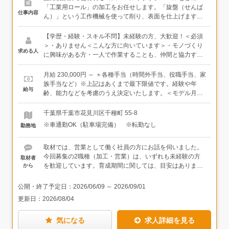
「工業用ロール」の加工をお任せします。「旋盤（せんば
仕事内容
ん）」という工作機械を使って削り、表面を仕上げます。
※旋盤とは：材料を回転させ、刃物で削る機械のこと＜加
工の流れ＞・未加工のゴムロールが搬入される↓・前工程の
【学歴・経験・スキル不問】未経験の方、大歓迎！＜必須
処理を行う（古くなったゴムをはがす、協力会社に依頼し
＞・ありません＜こんな方に向いています＞・モノづくり
求める人
新しいゴムを巻いてもらうなど）↓・旋盤で図面の指示通り
に興味がある方・一人で作業することも、仲間と協力する
に加工していく↓・細かなところまで丁寧に加工して仕上げ
ことも好きな方・作業効率を考えたり、手を動かすのが好
る↓・品質検査、出荷＜入社後は…＞未経験の方でもやりや
きな方
月給 230,000円 ～ ＋各種手当（時間外手当、役職手当、家
すい、前工程の古くなったゴムをはがす作業からスター
族手当など）※上記はあくまで最下限値です。経験や年
給与
ト。先輩について、少しずつ旋盤の操作も覚えていきまし
齢、能力などを考慮のうえ決定いたします。＜モデル月収
ょう。半年を目安に、一通りの加工ができるようになりま
例＞230,000円＋残業代（10時間、20,000円）、交通費
す。自分の持ち場で集中して、仕上がりやスピードを少し
（距離に準ずる）＜モデル年収例＞330万円／入社5年目、
千葉県千葉市花見川区千種町 55-8
ずつ高めていきます。後工程の仕上げまでできるようにな
25歳 390万円／入社10年目、30歳 450万円／入社15年
※車通勤OK（駐車場完備） ※転勤なし
勤務地
るには時間がかかりますが、急かしません。色々な形状や
目、35歳
素材に対応できるようになるほど、仕事の面白さも増して
いきます。★機械オペレーションが中心のため、年齢を重
取材では、営業として働く社員の方にお話を伺いました。
ねても働き続けやすいお仕事。ゴムロールのほかにもブラ
今回募集の2職種（加工・営業）は、いずれも未経験の方
取材者
シロール、樹脂ロールなど様々な素材・形状があるので、
を歓迎しています。育成期間に関しては、目安はあります
から
いつも新鮮な気持ちでモノづくりができます。★慣れてく
が、特に期限は設けていないとのことでした。「成長スピ
れば基本は一人で行います。搬入・出荷対応など複数人で
ードは気にしません、ゆっくり覚えていってくれれば大丈
公開・終了予定日：
2026/06/09
～
2026/09/01
協力する作業もあります。
夫です！」とおっしゃっていました。じっくり育ててもら
更新日：
2026/08/04
える環境で、安心して働けそうですね。
気になる
求人詳細を見る
お知り合いの紹介で入社した方もいるそうで、働きやすい