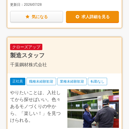
らけだったけど、少しずつできることが増えてきた」と話
更新日：
2026/07/28
してくださった、とても嬉しそうな表情が印象的でした。
気になる
求人詳細を見る
取材時、現場から帰ってきた社員の方の写真撮影をさせて
いただき、皆様少し照れつつも協力的に参加してください
ました。未経験の方でも、頼りになる先輩方についてしっ
かり学べるので、安心していただけるかと思います。
朝早い出勤や出張もありますが、その分早く帰れたり、手
クローズアップ
当もしっかり支給されるので、働きやすい環境です。モノ
づくりの面白さを感じながら、給与も休みも妥協したくな
製造スタッフ
いという方に、ぜひおすすめしたい一社です。
千葉鋼材株式会社
正社員
職種未経験歓迎
業種未経験歓迎
転勤なし
やりたいことは、入社し
てから探せばいい。色々
あるモノづくりの中か
ら、「楽しい！」を見つ
けられる。