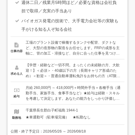
週休二日／残業月5時間ほど／必要な資格は会社負
担で取得／充実の手当あり
バイオガス発電の技術で、大手電力会社等の実験も
手がける知る人ぞ知る会社
工場のプラント設備で稼働するタンクや配管、ダクトな
ど、大型の造形物の製造をお任せします。FRPの成形を主
仕事内容
軸に、管の加工・溶接など、自分に合った仕事を見つけて
いくことができます。★FRPとは…繊維強化プラスチッ
ク。錆びない・軽いなどの特徴があり、薬品を入れるタン
【学歴・経験など一切不問。まったくの未経験の方、大歓
クなどに使用されます。＜具体的には…＞・FRP製品の製
迎！】＜必須＞・40歳以下の方（長期キャリア形成のた
求める人
造図面に合わせてガラスマットを切断します。作成した木
め）＜歓迎＞・普通自動車運転免許をお持ちの方（AT限定
型に、ガラスマットを合わせて、ローラーで樹脂を塗りな
可）・モノづくりに興味がある方（初めは本当に、経験も
がら何層にも重ねていきます。最後に型を外し、サンダー
センスも一切不要です。モノづくりに興味さえあれば、必
月給 260,000円 ～ 418,000円＋時間外手当＋各種手当（通
で仕上げます。・配管・ダクト製造パイプの寸法切り、接
ず良い仕事ができるようになると思います）＜こんな方に
勤手当、家族手当、食事手当など）★給与は経験・スキル
給与
着剤やヒートガン・溶接棒を使った組み立て・溶接など。
向いています＞・子どもの頃、図工や工作が好きだった
を考慮して決定します。あなたの能力をしっかり評価しま
塩ビ（ポリ塩化ビニル）の平板を熱で曲げてダクトに成形
方・自分の手で仕事を完成させることにやりがいを感じる
すので、上記の上限以上の給与となることもあります。
する仕事や、ステンレス鋼のTIG溶接などにチャレンジす
方・黙々と没頭して仕事をするのが好きな方★必要な資格
千葉県長生郡白子町福島 1944-1
ることもできます。★TIG溶接とは…金属を溶かして繋ぐ
は入社後、会社のサポートで取得していただけます！
★車通勤可（駐車場完備） ★転勤なし
勤務地
「溶接」の中で最も仕上がりが美しいとも言われる、繊細
な技法。希少価値の高い技術です。・現地での施工自社で
製造したものを現地に運び、据え付けを行います。実際
公開・終了予定日：
2026/05/26
～
2026/08/18
に、自分たちがつくった設備が稼働した時の音、響き、