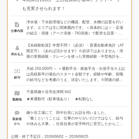
も充実させられます！
浄水場・下水処理場などの機器、配管、水槽の設置を行い
ます。エリアは主に関東圏内です。＜具体的には＞・足場
仕事内容
の組立・溶接（アーク溶接・TIG溶接）で配管を設置・配
管の塗装・塩ビ配管の設置など＜入社後は＞先輩につい
て、実際に現場を見るところから始めましょう。「わから
【未経験歓迎】学歴不問！《必須》・普通自動車免許（AT
ないことはどんどん聞いて！」という社風。未経験の方で
限定可）《あれば活かせます》※必須ではありません・溶
求める人
もしっかりサポートします。先輩は20代2名、30代1名、
接の実務経験・クレーンを使った実務経験・中型免許をお
40代2名、50代3名、60代1名と、幅広い年代が活躍してい
持ちの方★作業自体は黙々とできる仕事も多く、口下手で
ます。まずは、先輩が配管図を読んで指示を出していきま
ももちろん問題ありません。チームで行うので、誠実にコ
月給 250,000円 ～ ＋通勤手当・家族手当・出張手当※上記
す。少しずつ図面を読めるようになり、できることが増え
ミュニケーションを取る姿勢があれば活躍できます。
は高校新卒の場合のスタート金額です。経験や年齢、前職
給与
ていくと、やりがいも大きくなっていきますよ。※現場は
の給与などを考慮のうえ、決定いたします。※関連の経験
関東圏内がほとんどです。社員の安全や身体のことを考
がある方は優遇いたします。待遇についても、お気軽にご
え、移動距離や時間がかかる現場の場合はビジネスホテル
相談ください。《想定年収例》・年収350万円／入社1年
千葉県鎌ケ谷市佐津間 942
に泊まっていただきます。（出張手当・食事手当を支給し
目、20歳・年収450万円／入社5年目、35歳・年収600万円
★車通勤可（駐車場あり） ★転勤なし
勤務地
ます。）※会社に集合後、現場に向かいます。基本的には
／入社15年目、45歳
複数名で1つの現場を担当するので、わからないことがあ
ればすぐに先輩に聞ける環境です。
鎌ケ谷工場にて、田中社長にお話を伺いました。
「働くということは、仕事のやりがいだけではなく、給与
取材者
や休みも大事。」社長自身が若手時代に苦労したからこ
から
そ、社員のことをちゃんと考えている言葉なのだと思いま
した。もちろん仕事のやりがいも大きく、「最初は失敗だ
公開・終了予定日：
2026/06/02
～
2026/08/25