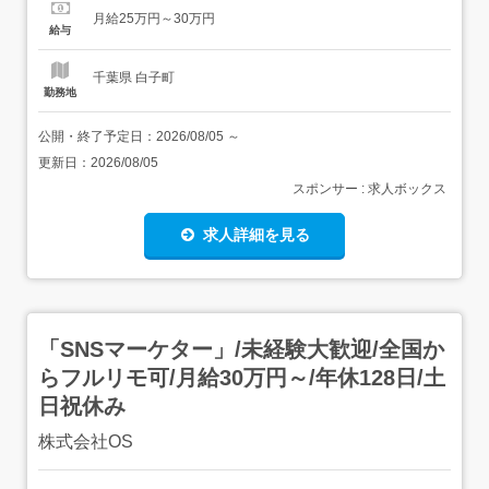
先できる環境です。 PCスキルゼロからでも問題なし基礎
月給25万円～30万円
的なビジネススキルやメールの送り方から丁寧に教えます!
給与
キャラクターの挙動や演出がマニュアル通りか確かめ...
千葉県 白子町
勤務地
公開・終了予定日：
2026/08/05
～
更新日：
2026/08/05
スポンサー : 求人ボックス
求人詳細を見る
「SNSマーケター」/未経験大歓迎/全国か
らフルリモ可/月給30万円～/年休128日/土
日祝休み
株式会社OS