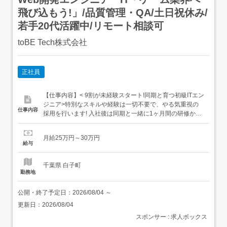
飛び込もう!」/品質管理・QA/土日祝休み/
若手20代活躍中/リモート相談可
toBE Tech株式会社
正社員
【仕事内容】< 9割が未経験スタート!同期と育つ初級ITエン
ジニア>特別なスキルや経験は一切不要で、やる気重視の
仕事内容
採用を行います! 入社後は同期と一緒に1ヶ月間の研修から
始められるので安心です。残業が非常に少なく、自分の生
活リズムを崩さずにステップアップできます。 Web開発で
月給25万円～30万円
お任せする基本的な仕事基礎スキルをしっかり磨いた後
給与
に、実際の開発現場へと配属します。 研修でプログラム...
千葉県 白子町
勤務地
公開・終了予定日：
2026/08/04
～
更新日：
2026/08/04
スポンサー : 求人ボックス