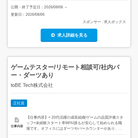
公開・終了予定日：
2026/08/06
～
更新日：
2026/08/06
スポンサー : 求人ボックス
求人詳細を見る
ゲームテスター/リモート相談可/社内バ
ー・ダーツあり
toBE Tech株式会社
正社員
【仕事内容】< 20代活躍の成長組織!ゲームの品質評価スタ
ッフ>未経験スタート率98%!誰もが安心して始められる職
仕事内容
場です。オフィスにはダーツやバーカウンターがあり、部
活動も盛ん!残業月平均5時間以下と、プライベートを最優