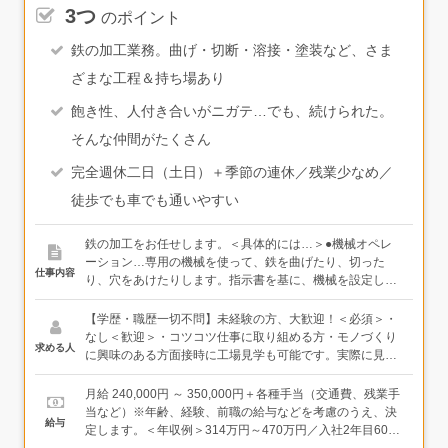
3つ
のポイント
鉄の加工業務。曲げ・切断・溶接・塗装など、さま
ざまな工程＆持ち場あり
飽き性、人付き合いがニガテ…でも、続けられた。
そんな仲間がたくさん
完全週休二日（土日）＋季節の連休／残業少なめ／
徒歩でも車でも通いやすい
鉄の加工をお任せします。＜具体的には…＞●機械オペレ
ーション…専用の機械を使って、鉄を曲げたり、切った
仕事内容
り、穴をあけたりします。指示書を基に、機械を設定し
て、ボタンを押して加工を行います。●組み立て●溶接●塗
装 など希望や適性に応じて、いずれかの持ち場で作業を
【学歴・職歴一切不問】未経験の方、大歓迎！＜必須＞・
します。たとえば、「パソコン操作がニガテ」という方
なし＜歓迎＞・コツコツ仕事に取り組める方・モノづくり
求める人
は、手作業の工程（組み立てや塗装）や溶接作業をお任せ
に興味のある方面接時に工場見学も可能です。実際に見
するなど、それぞれの人に合った仕事があります。＜入社
て、判断していただいて大丈夫です。少しでも興味を持っ
後は…＞工場の各工程を一通り経験したうえで、メイン担
てくれた方、まずは会社に来てみませんか？
月給 240,000円 ～ 350,000円＋各種手当（交通費、残業手
当業務を決定します。また、仕事で必要な資格や免許の費
当など）※年齢、経験、前職の給与などを考慮のうえ、決
給与
用は、すべて会社負担で取得ができます。クレーン・玉掛
定します。＜年収例＞314万円～470万円／入社2年目600
け・フォークリフトなど、様々な資格・免許の取得が可能