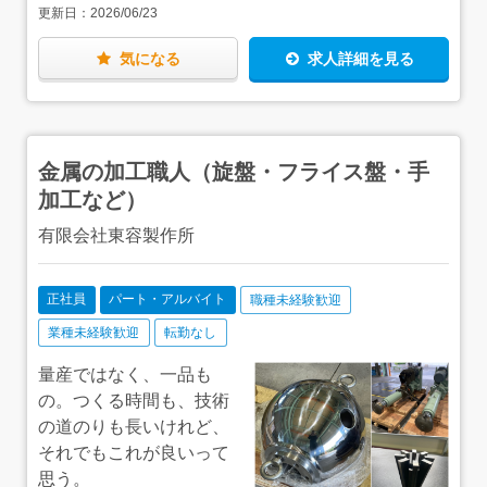
更新日：
2026/06/23
「できた…！」という達成感は格別です。★年に数回、泊
まりの出張工事があります。もちろん通勤手当、出張手当
がありますし、みんな楽しみながら出張に行っています。
気になる
求人詳細を見る
＜入社後は…＞FRPの製造現場で、ガラスマットを指定の
寸法に合わせてカッターで切る作業から始めていただきま
す。（怪我だけは絶対にしないで）失敗しても大丈夫。そ
ばに先輩もいますので、わからないことがあればなんでも
気軽に聞いてください。みんなであなたを支えていきま
金属の加工職人（旋盤・フライス盤・手
す。＜慣れてきたら…＞FRPだけでなく、塩ビなどの素材
の加工にもぜひチャレンジしてみてください。少しずつ業
加工など）
務の幅を広げながら、自分に合った仕事、自分を生かせる
技術を身につけていける環境だと思います。もちろん、溶
有限会社東容製作所
接など必要な資格は、費用を会社負担で取得していただけ
ます。★完全オーダーメイドだからこそ、工夫しがいがあ
って面白く、仲間同士、それぞれの個性を認め合える静か
正社員
パート・アルバイト
職種未経験歓迎
な刺激がある環境です。＜将来的なキャリアパス＞FRPを
はじめとした製造のほか、機械メンテナンスや設計など、
業種未経験歓迎
転勤なし
適性に応じて、あなたがチャレンジしたい分野にいくこと
もできます。実際、製造スタッフを経て、設計に携わって
量産ではなく、一品も
いる社員もいます。機械のプロフェッショナルとして、工
の。つくる時間も、技術
場の「困った」を救うヒーローとなる機械メンテナンス
の道のりも長いけれど、
も、1からモノづくりに関わる設計も、みんな面白い仕
事。当社でぜひ、自分らしいキャリアを描いていってくだ
それでもこれが良いって
さい！
思う。