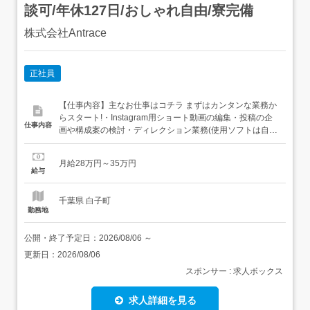
談可/年休127日/おしゃれ自由/寮完備
株式会社Antrace
正社員
【仕事内容】主なお仕事はコチラ まずはカンタンな業務か
らスタート!・Instagram用ショート動画の編集・投稿の企
仕事内容
画や構成案の検討・ディレクション業務(使用ソフトは自
由!CapCutを使うことが多いです) 慣れてきたらこんなお仕
事もお任せ!・YouTubeの長尺動画の作成・インタビュー動
月給28万円～35万円
画の編集・テロップ入れやサムネ作成 など 成長のSTEP <
給与
STEP1...
千葉県 白子町
勤務地
公開・終了予定日：
2026/08/06
～
更新日：
2026/08/06
スポンサー : 求人ボックス
求人詳細を見る