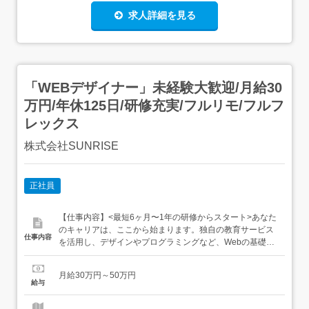
求人詳細を見る
「WEBデザイナー」未経験大歓迎/月給30
万円/年休125日/研修充実/フルリモ/フルフ
レックス
株式会社SUNRISE
正社員
【仕事内容】<最短6ヶ月〜1年の研修からスタート>あなた
のキャリアは、ここから始まります。独自の教育サービス
仕事内容
を活用し、デザインやプログラミングなど、Webの基礎か
ら丁寧に習得。「やってみたい」という想いを、確かなス
キルへと育てていきます。定期的な個人面談を通じて、不
月給30万円～50万円
安や悩みにも一人ひとり寄り添いながらサポート。オンラ
給与
イン中心の学習スタイルのため、自分のペースで何度でも
復習できる環境が...