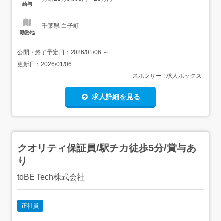
保険>雇用保険、労災保険交通費支給(上限2.5万円/月 )...
給与
千葉県 白子町
勤務地
公開・終了予定日：
2026/01/06
～
更新日：
2026/01/06
スポンサー : 求人ボックス
求人詳細を見る
クオリティ保証員/駅チカ徒歩5分/賞与あ
り
toBE Tech株式会社
正社員