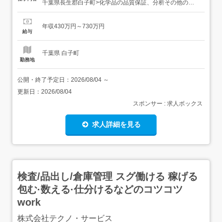
千葉県長生郡白子町>化学品の品質保証、分析その他の製
造管理に関する業務及び関連事務給与<月収>24.6万円 ～
40.9万円 <年収>430万円 ～ 730万円 勤務時間所定労働時
年収430万円～730万円
間:08時30分～17時00分(休憩60分)キャリアアドバイザー...
給与
千葉県 白子町
勤務地
公開・終了予定日：
2026/08/04
～
更新日：
2026/08/04
スポンサー : 求人ボックス
求人詳細を見る
検査/品出し/倉庫管理 スグ働ける 稼げる
包む·数える·仕分けるなどのコツコツ
work
株式会社テクノ・サービス