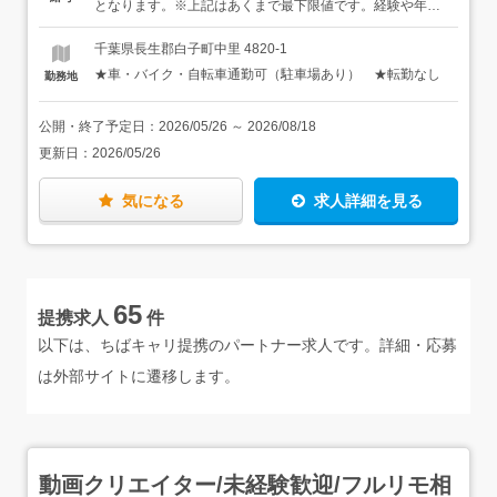
立など関連の製造経験※上記はあくまで歓迎条件です。
となります。※上記はあくまで最下限値です。経験や年
全教育を受けていただき、安全に作業をするための基本を
「経験を活かして、定年退職後のセカンドキャリアとして
齢、能力などを考慮のうえ、決定いたします。※経験者の
学びます。その後は、先輩が横について、機械の名前や電
働きたい」という方も、もちろんOKですし、ご希望に応じ
場合は、日給11,000円〜13,000円（経験値・能力を考慮し
千葉県長生郡白子町中里 4820-1
源の入れ方、使い方などをレクチャーします。「標準作業
てパートタイム勤務もお選びいただけます。
て決定）＜月収例（各種手当含む）＞月収209,500円／20
★車・バイク・自転車通勤可（駐車場あり） ★転勤なし
勤務地
手順書」というマニュアルもあり、一つ一つ確認しながら
歳、入社1年未満（月20日出勤、土日祝休み、残業月2〜3
覚えていきましょう。加工の準備、削ったあとの仕上げ、
時間）月収387,000円／34歳、入社8年（月24日出勤、残
工具の交換など、先輩の補助業務から少しずつできること
業月27時間）月収412,800円／51歳、入社18年（月24日出
公開・終了予定日：
2026/05/26
～
2026/08/18
を増やしたうえで、簡単な加工からお任せしていきます。
勤、残業月27時間）★別途、賞与が年2回あります。
更新日：
2026/05/26
数ヶ月で、金属を削る、加工するという感覚が掴めてくる
と思います。★クレーン、玉掛け、フォークリフトなど、
関連の資格は費用全額会社負担で取得可能です。★工場の
気になる
求人詳細を見る
整理整頓、一人一人の作業進捗の共有など、改善活動に力
を入れており、効率よく、安心して仕事ができる環境を整
えています。
65
提携求人
件
以下は、ちばキャリ提携のパートナー求人です。詳細・応募
は外部サイトに遷移します。
動画クリエイター/未経験歓迎/フルリモ相