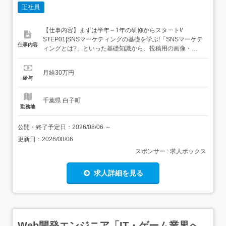
正社員
【仕事内容】まずは半年～1年の研修からスタート!/
STEP01|SNSマーケティングの基礎を学ぶ!「SNSマーケテ
仕事内容
ィングとは?」といった基礎知識から、投稿用の画像・動
画制作、SNS運用の分析方法まで、未経験でも分かりやす
くレクチャーします!社会人としての基礎力を身につけるた
月給30万円
め、顧客対応や電話対応などの業務を経験いただく場合も
給与
あります。 STEP02|SNS運用にチャレンジ!...
千葉県 白子町
勤務地
公開・終了予定日：
2026/08/06
～
更新日：
2026/08/06
スポンサー : 求人ボックス
求人詳細を見る
Web開発エンジニア「IT・ゲーム業界へ