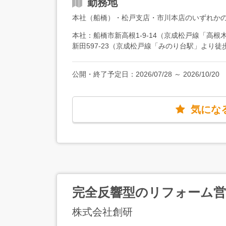
勤務地
士以上）／月給35万円以上＜現在業務効率化を
会社のシステムは20時でシャットダウン。効率
本社（船橋）・松戸支店・市川本店のいずれか
などもあり、少しずつ残業時間が減ってきている
残業時間が45時間→30時間に、年間休日数は1
本社：船橋市新高根1-9-14（京成松戸線「高
新田597-23（京成松戸線「みのり台駅」より徒
線「鬼越駅」より徒歩1分） ★車通勤可（駐
は本社・松戸支店・市川本店での増員募集です
公開・終了予定日：
2026/07/28
～
2026/10/20
気にな
完全反響型のリフォーム営
株式会社創研