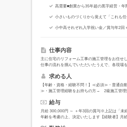
高需要■創業から35年超の黒字経営・年間
小さいものづくりから覚えて「これも任
小中高それぞれ入学祝い金／賞与年2回
仕事内容
主に住宅のリフォーム工事の施工管理をお任せ
仕事の流れを掴んでいただいたうえで、各現場
のアシスタント業務から始めていきましょう。
求める人
様との現場打ち合わせ（営業スタッフも同席し
場管理（工事の進捗確認、職人さんへの指示、
【年齢・資格・経験不問！】≪必須≫・普通自動
ォロー など〇●株式会社創研について●〇創業
≫・施工管理経験をお持ちの方→ 2級施工管理
宅設備工事業から始まった株式会社創研。現在
上で優遇いたします。※職人（大工・内装工・
当社の大きな強み。キッチンや水回りなどの部
給与
迎！ まずは、得意な職人の仕事から始めて、
フォーム全般に対応し、これまでに10万件を超え
です！
月給 300,000円 ～ ＋年3回の賞与※上記
お任せいただいています。
年齢を考慮の上、決定いたします【経験者】月給：
代：30時間分、66,510円～を含む。※超過