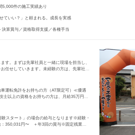
5,000件の施工実績あり
せていい？」と頼まれる。成長を実感
＋決算賞与／資格取得支援／各種手当
します。まずは先輩社員と一緒に現場を担当し、
をお任せしていきます。未経験の方は、先輩社員
≪具体的には≫・職人さんとの打ち合わせ・お客
ます）・工程管理（発注業務、日程調整等）・現
現場の掃除や片付け等）・引き渡し、アフターフ
車運転免許をお持ちの方（AT限定可）≪優遇
して以来、黒字経営を継続。水道管、配水管、住
技士以上の資格をお持ちの方は、月給35万円以
は、上下水道工事だけでなく、リフォーム事業も
外装工・電気工・エクステリア工）の経験者大歓
分的なものから内装・外装、エクステリアまでリ
順次、施工管理に慣れていっていただくのも歓迎
る施工実績、年間ではおよそ5,000件の工事を
は「未経験スタート」の場合の給与となります※経験・
350,031円〜 ＋年3回の賞与※固定残業
分は別途支給します。※資格所有者（2級施工管理技