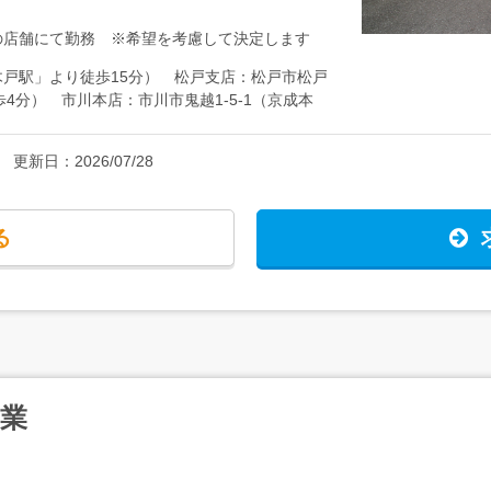
視野に働き方改革を実施中＞残業の抑止のため、
よく出先で仕事ができるように個人用のPC貸与
の店舗にて勤務 ※希望を考慮して決定します
様子も。働き方改革も進み、2024年より固定
20日以上になりました！
根木戸駅」より徒歩15分） 松戸支店：松戸市松戸
歩4分） 市川本店：市川市鬼越1-5-1（京成本
車場あり） ★転勤なし ★店舗数拡大！今回
更新日：
2026/07/28
る
業