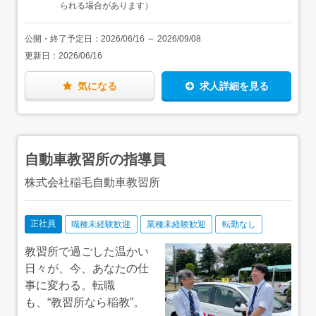
手当は週15時間30分以上の勤務で6ヶ月以上任用されてい
られる場合があります）
ができます。もちろん、講師から教諭になることも可能で
る方に支給されます）
す。・民間企業でのお仕事の経験がある方…企業でのお仕
事で経験されてきた「仮説立て」や「業務設計」などが
公開・終了予定日：
2026/06/16
～
2026/09/08
「授業づくり」に大いに生かせます。きっと素敵な授業づ
更新日：
2026/06/16
くりができると思います。・教員としての実務経験がある
方…ブランクが長い方や小学校専科教員（体育・音楽・理
気になる
求人詳細を見る
科・図工など）を希望の方も大歓迎です！★働く環境の整
備も進んでいます。「教員の仕事に興味はあるけれど（あ
ったけれど）これまで一歩を踏み出せなかった」という
方、ぜひ一度、お話だけでもしにきてください。
自動車教習所の指導員
株式会社稲毛自動車教習所
正社員
職種未経験歓迎
業種未経験歓迎
転勤なし
教習所で過ごした温かい
日々が、今、あなたの仕
事に変わる。転職
も、“教習所なら稲教”。