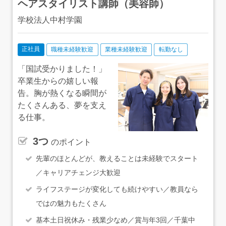
ヘアスタイリスト講師（美容師）
学校法人中村学園
正社員
職種未経験歓迎
業種未経験歓迎
転勤なし
「国試受かりました！」
卒業生からの嬉しい報
告。胸が熱くなる瞬間が
たくさんある、夢を支え
る仕事。
3つ
のポイント
先輩のほとんどが、教えることは未経験でスタート
／キャリアチェンジ大歓迎
ライフステージが変化しても続けやすい／教員なら
ではの魅力もたくさん
基本土日祝休み・残業少なめ／賞与年3回／千葉中