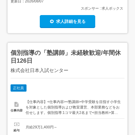
更新日：
2026/08/07
スポンサー : 求人ボックス
求人詳細を見る
個別指導の「塾講師」未経験歓迎/年間休
日126日
株式会社日本入試センター
正社員
【仕事内容】<仕事内容><塾講師>中学受験を目指す小学生
を対象とした個別指導および教室運営、本部業務などをお
仕事内容
任せします。個別指導:1コマ最大2名まで<担当教科>算
数・国語・理科・社会 (1教科専任、主に小学生指導となり
ます) 教材はSAPIXオリジナル教材が中心 首都圏難関中学
月給29万1,400円～
受験レベルを想定<担当生徒>小学生から高校生までが対象
給与
となりますが、約9割がSAPIX小学部の集団授業に通う...