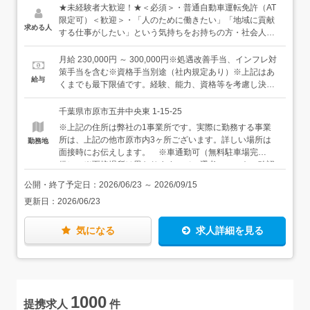
★未経験者大歓迎！★＜必須＞・普通自動車運転免許（AT
限定可）＜歓迎＞・「人のために働きたい」「地域に貢献
求める人
する仕事がしたい」という気持ちをお持ちの方・社会人と
しての最低限のマナーが身についている方
月給 230,000円 ～ 300,000円※処遇改善手当、インフレ対
策手当を含む※資格手当別途（社内規定あり）※上記はあ
給与
くまでも最下限値です。経験、能力、資格等を考慮し決定
します。まずは面接にてざっくばらんにお話しましょう。
※土・日曜日、祝日に出勤の場合は基本給25％UP※パー
千葉県市原市五井中央東 1-15-25
ト、アルバイトの場合は時給1,200円～
※上記の住所は弊社の1事業所です。実際に勤務する事業
所は、上記の他市原市内3ヶ所ございます。詳しい場所は
勤務地
面接時にお伝えします。 ※車通勤可（無料駐車場完
備） ※面接場所は異なりますので、選考フローをご確認
ください。
公開・終了予定日：
2026/06/23
～
2026/09/15
更新日：
2026/06/23
気になる
求人詳細を見る
1000
提携求人
件