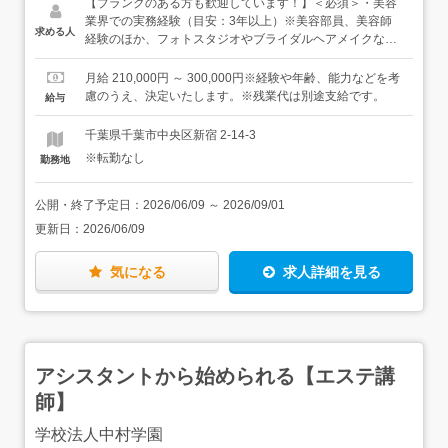
ど、あなたの経験がそのまま授業に活かせます。●担任ま
【ブランクのある方も歓迎しています！】＜必須＞・美容
たは副担任業務（生活指導、クラス運営、進路指導、個人
業界での実務経験（目安：3年以上）※美容部員、美容師
求める人
面談）担任業務は、仕事全体の約半分を占めます。技術指
経験のほか、フォトスタジオやブライダルヘアメイクなど
導だけでなく、学生の成長を一番近くで見守る存在とし
の現場経験も歓迎します＜歓迎＞・メイク関連資格をお持
て、学生の悩みに寄り添い、サポートします。●学校の一
ちの方（日本メイクアップ技術検定など）・メイク指導、
月給 210,000円 ～ 300,000円※経験や年齢、能力などを考
員としての仕事オープンキャンパスや学校行事への参加、
育成経験（社内研修や後輩指導経験などある方も活かせま
慮のうえ、決定いたします。※残業代は別途支給です。
給与
教務に関わる事務作業など、学校を一緒に運営していく立
す）＜こんな方にピッタリの仕事です＞・経験を活かせる
場として関わっていただきます。＜入職後は…＞授業は基
仕事がしたい方・美容に関わる仕事を続けていきたい方・
千葉県千葉市中央区新宿 2-14-3
本2人もしくは3人1組のチーム制。誰かがメインで進行
人が好きな方
※転勤なし
勤務地
し、誰かがサブで学生のサポートに入る形なので、一人で
全てを背負うことはありません。まずは先輩や外部講師の
授業にアシスタントとして入り、流れを掴んでいきましょ
公開・終了予定日：
2026/06/09
～
2026/09/01
う。＜慣れてきたら…＞メインで担当する授業を少しずつ
更新日：
2026/06/09
増やしていきましょう。アシスタント期間に明確な区切り
はないので、自分のペースで大丈夫です。また、経験を積
んだからといってすべての授業をメインで担当するわけで
気になる
求人詳細を見る
はなく、得意分野などに応じて、メイン・サブ担当を決め
て、カリキュラムを組んでいます。★業務の中での、授業
の割合は6割程度。立ち仕事とデスクワークがバランスよ
くあり、体に負担が少なく続けられます。
アシスタントから始められる【エステ講
師】
学校法人中村学園