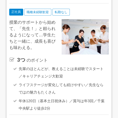
正社員
職種未経験歓迎
転勤なし
授業のサポートから始め
て、「先生！」と頼られ
るようになって…学生た
ちと一緒に、成長も喜び
も味わえる。
3つ
のポイント
先輩のほとんどが、教えることは未経験でスタート
／キャリアチェンジ大歓迎
ライフステージが変化しても続けやすい／先生なら
ではの魅力もたくさん
年休120日（基本土日祝休み）／賞与は年3回／千葉
中央駅より徒歩2分