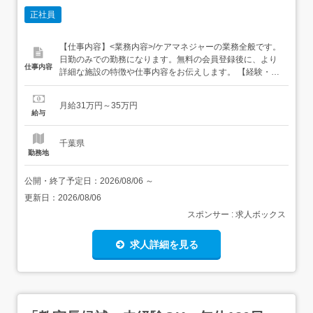
正社員
【仕事内容】<業務内容>/ケアマネジャーの業務全般です。
日勤のみでの勤務になります。無料の会員登録後に、より
仕事内容
詳細な施設の特徴や仕事内容をお伝えします。 【経験・資
格】ケアマネジャー 【給与】月収310000~350000円 賞与
については、内定時までに開示 【求人番号】661320140
月給31万円～35万円
【勤務地】千葉県市原市菊間1443-1 【市区町村】市原市
給与
【都道府県】千葉県 【雇用形態】正社員...
千葉県
勤務地
公開・終了予定日：
2026/08/06
～
更新日：
2026/08/06
スポンサー : 求人ボックス
求人詳細を見る