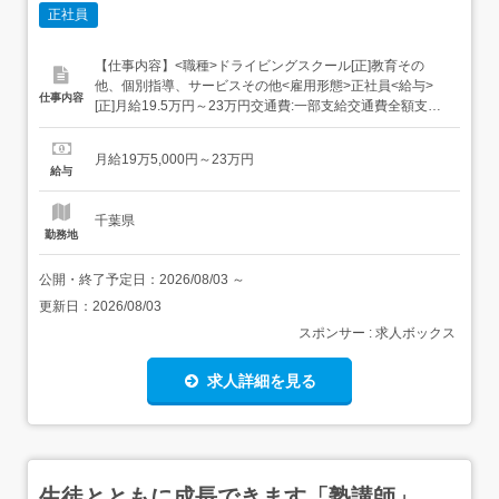
正社員
【仕事内容】<職種>ドライビングスクール[正]教育その
他、個別指導、サービスその他<雇用形態>正社員<給与>
仕事内容
[正]月給19.5万円～23万円交通費:一部支給交通費全額支給!
通勤の心配はなし!<試用期間>試用期間の有無:あり試用期
間:3ヵ月(期間中の雇用形態は正社員と同条件)期間中給
月給19万5,000円～23万円
与:230,000円 資格取得前は195,000円<昇給制度>昇給:あ
給与
り...
千葉県
勤務地
公開・終了予定日：
2026/08/03
～
更新日：
2026/08/03
スポンサー : 求人ボックス
求人詳細を見る
生徒とともに成長できます「塾講師」