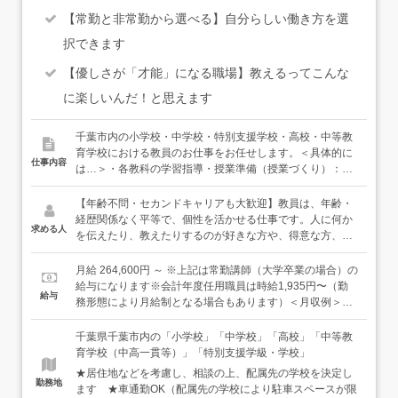
【常勤と非常勤から選べる】自分らしい働き方を選
択できます
【優しさが「才能」になる職場】教えるってこんな
に楽しいんだ！と思えます
千葉市内の小学校・中学校・特別支援学校・高校・中等教
育学校における教員のお仕事をお任せします。＜具体的に
仕事内容
は…＞・各教科の学習指導・授業準備（授業づくり）：教
材準備、プリント作成など・生徒指導 など★講師は常勤
と非常勤から選ぶことができ、常勤の場合は担任になるこ
【年齢不問・セカンドキャリアも大歓迎】教員は、年齢・
ともあります。★希望された方は特別支援学級の担当をす
経歴関係なく平等で、個性を活かせる仕事です。人に何か
求める人
ることもあります。毎日笑顔がいっぱいで楽しい仕事で
を伝えたり、教えたりするのが好きな方や、得意な方、ぜ
す。＜不安なことは何でも聞いてください＞職員室では同
ひ、その才能を教育の現場で生かしてください。＜必須
じ学年の先生が近くの席にいるので、わからないことなど
＞・教育職員免許状をお持ちの方（小・中・高・特支、い
月給 264,600円 ～ ※上記は常勤講師（大学卒業の場合）の
があれば何でもすぐに聞くことができます。何しろ、みん
ずれの免許でも結構です）★近年、40代、50代で教職を始
給与になります※会計年度任用職員は時給1,935円〜（勤
給与
な先生なので教えるのが上手。ITに強い先生なども必ずい
める方がとても多くなっています。★2022年に「教員免許
務形態により月給制となる場合もあります）＜月収例＞◆
るので、困ることはまずないと思います。★先生だからと
更新制（10年ごとの更新講習を受けないと失効する制
月収31万8,526円～／常勤講師（週5日・38時間45分勤務
いって、初めから何でもできる必要はありません。わから
度）」は廃止されたため、更新講習を受けていなくても免
の例） ※地域手当等を含みます ※大学卒業の場合にな
千葉県千葉市内の「小学校」「中学校」「高校」「中等教
ないことは何でも先輩先生に聞いて、一歩一歩、あなたら
許は有効の可能性が高いです。ご心配な方はお気軽にお問
ります◆月収22万5,746円～／会計年度任用職員（週5日・
育学校（中高一貫等）」「特別支援学級・学校」
しい「先生」になっていってください。しっかりとサポー
合せください。＜歓迎＞・正規職員の「教諭」ではなく、
29時間勤務の例）※上記に加えて、要件に応じて期末・勤
★居住地などを考慮し、相談の上、配属先の学校を決定し
トしていきます。
「講師」から始めたいという方…教員採用試験に合格して
勉手当（賞与）ほか各種手当が支給されます（期末・勤勉
勤務地
ます ★車通勤OK（配属先の学校により駐車スペースが限
いなくても、「講師」ならすぐに教員の仕事を始めること