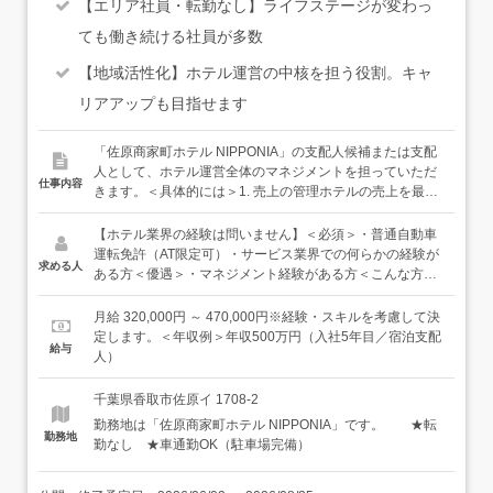
【エリア社員・転勤なし】ライフステージが変わっ
ても働き続ける社員が多数
【地域活性化】ホテル運営の中核を担う役割。キャ
リアアップも目指せます
「佐原商家町ホテル NIPPONIA」の支配人候補または支配
人として、ホテル運営全体のマネジメントを担っていただ
仕事内容
きます。＜具体的には＞1. 売上の管理ホテルの売上を最大
化するための施策を考え、運営に落とし込みます。レスト
ランで提供するドリンクや料理の構成を見直したり、宿泊
【ホテル業界の経験は問いません】＜必須＞・普通自動車
プランを企画したり。「どうしたらお客様にもっと喜んで
運転免許（AT限定可）・サービス業界での何らかの経験が
求める人
いただけるか」を考えながら、数字をつくっていく仕事で
ある方＜優遇＞・マネジメント経験がある方＜こんな方に
す。2. お客様の満足度の管理お客様の表情や声に目を配
向いています＞・地域活性化に興味がある方・キャリアア
り、スタッフが能動的に動けるように環境を整えます。自
ップを目指したい方
月給 320,000円 ～ 470,000円※経験・スキルを考慮して決
分自身もフロントやレストランで直接お客様の前に立ち、
定します。＜年収例＞年収500万円（入社5年目／宿泊支配
給与
対応することもあります。「また来たい」と思っていただ
人）
ける滞在を、組織全体でつくっていく役割です。3. 組織の
管理スタッフの教育・育成、シフトや業務の進捗管理な
千葉県香取市佐原イ 1708-2
ど、メンバーが気持ちよく働ける組織づくりを担います。
勤務地は「佐原商家町ホテル NIPPONIA」です。 ★転
少人数のチームなので、一人ひとりとじっくり向き合える
勤務地
勤なし ★車通勤OK（駐車場完備）
距離感です。4.お客様の送迎ご宿泊するお客様の送迎を行
います。運転するのはミニバンです。＜入社後は＞Webで
の座学研修のほか、本社研修も予定しております。ホテル