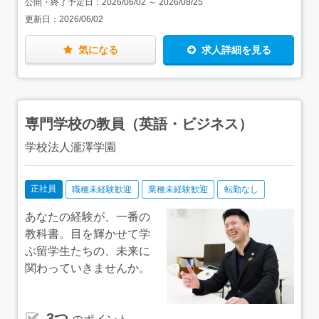
公開・終了予定日：
2026/06/02
～
2026/08/25
業界が未経験でも、ここでじっくりと基礎を身につけられ
更新日：
2026/06/02
ます。＜ゆくゆくは…＞支配人としてホテル全体を任され
るようになった先にも、複数のキャリアパスがあります。
ライフステージや希望に合わせてキャリアを築いていける
気になる
求人詳細を見る
環境です。・マネージャーへの昇格・営業職、マーケティ
ング、新卒研修担当などへジョブチェンジ
専門学校の教員（英語・ビジネス）
学校法人瀧澤学園
正社員
職種未経験歓迎
業種未経験歓迎
転勤なし
あなたの経験が、一番の
教科書。目を輝かせて学
ぶ留学生たちの、未来に
関わっていきませんか。
3つ