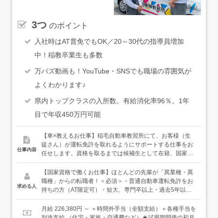
3つ
のポイント
入社時はAT普免でもOK／20～30代の指導員増加
中！稲教卒業生も多数
万バズ動画も！YouTube・SNSでも職場の雰囲気が
よくわかります♪
県内トップクラスの入所数。有給消化率96％。1年
目で年収450万円可能
【車×教えるお仕事】稲毛自動車教習所にて、お客様（生
徒さん）が運転免許を取れるようにサポートする仕事をお
仕事内容
任せします。資格を取るまでは候補生として在籍、国家資
格の『教習指導員』を取得するところからはじめましょ
う。勉強と並行して、まず、事務作業や送迎業務などをメ
【国家資格で働くお仕事】ほとんどの先輩が「異業種・異
インにお任せしていきます。＜指導員デビューまで＞・受
職種」からの転職者！＜必須＞・普通自動車運転免許をお
求める人
付業務・接客、電話業務・データ入力・教習車の管理、メ
持ちの方（AT限定可）・短大、専門卒以上・過去5年以内
ンテナンス・シャトルバスでの送迎業務・大学等での説明
に重大な交通違反・事故のない方・35歳以下（長期キャリ
会 など＜指導員デビュー後＞・教習業務（技能、学
ア形成を図るため）＜歓迎＞・中型免許（8t限定含む）以
月給 226,380円 ～ ＋時間外手当（全額支給）＋各種手当を
科）・シャトルバスでの送迎業務・教習車の管理、メンテ
上をお持ちの方・二輪免許をお持ちの方・英語、中国語な
別途支給 （住宅・家族・交通費など）★試用期間後の初月