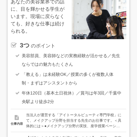
あなたの美容業界での話
に、目を輝かせる学生が
います。現場に戻らなく
ても、好きな仕事は続け
られる。
3つ
のポイント
美容部員、美容師などの実務経験が活かせる／先生
ならではの魅力もたくさん
「教える」は未経験OK／授業の多くが複数人体
制・まずはアシスタントから
年休120日（基本土日祝休）／賞与は年3回／千葉中
央駅より徒歩2分
当法人が運営する「アイトータルビューティ専門学校」に
て、メイクアップ分野を担当する先生のお仕事です。＜具
仕事内容
体的には＞●メイクアップ分野の実技、座学授業ベーシッ
クで再現性のあるメイク、お客様に向き合ってきた経験な