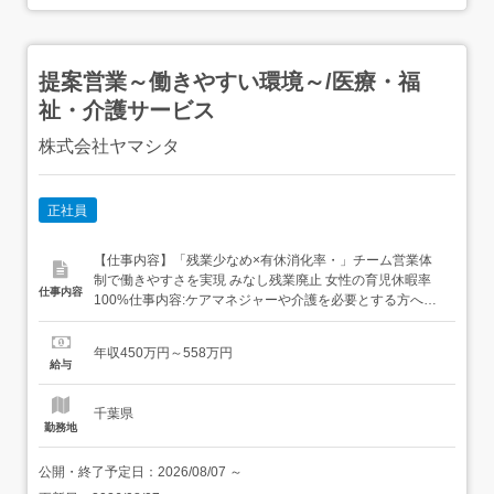
提案営業～働きやすい環境～/医療・福
祉・介護サービス
株式会社ヤマシタ
正社員
【仕事内容】「残業少なめ×有休消化率・」チーム営業体
制で働きやすさを実現 みなし残業廃止 女性の育児休暇率
仕事内容
100%仕事内容:ケアマネジャーや介護を必要とする方へ、
杖や車いす、電動ベッドなどの介護用品を提案していただ
きます。 ケアマネジャーとは…介護を必要とする方が適切
年収450万円～558万円
な介護保険サービスを受けられるよう、ケアプランの作成
給与
や、ヤマシタのようなサービス事業者との調整を行なう介
護保険の専門家です。...
千葉県
勤務地
公開・終了予定日：
2026/08/07
～