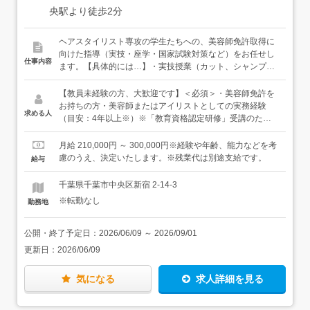
央駅より徒歩2分
ヘアスタイリスト専攻の学生たちへの、美容師免許取得に
向けた指導（実技・座学・国家試験対策など）をお任せし
仕事内容
ます。【具体的には…】・実技授業（カット、シャンプ
ー、カラー、パーマなど）・座学授業（美容技術理論な
ど）・国家試験対策・担任業務（進路相談、生活指導な
【教員未経験の方、大歓迎です】＜必須＞・美容師免許を
ど）・広報業務（オープンキャンパスや体験授業の運営な
お持ちの方・美容師またはアイリストとしての実務経験
求める人
ど）・学校行事の運営（入学式、卒業式、学園祭、スポー
（目安：4年以上※）※「教育資格認定研修」受講のため
ツ大会など）【入職後は…】まずは、先輩のサブ担当とし
＜歓迎＞・まつげエクステンション（アイリスト）経験の
て、授業に入っていただきます。授業の進め方や学生との
ある方＜こんなタイプに向いています＞・美容師としての
月給 210,000円 ～ 300,000円※経験や年齢、能力などを考
接し方など、現場を見ながら少しずつ覚えていきましょ
セカンドキャリアを考えている方・美容師の仕事は好きだ
慮のうえ、決定いたします。※残業代は別途支給です。
給与
う。教えることが未経験の方でも、心配いりません。【慣
が、働き方や環境を変えたい方・人に教えることが好きな
れてきたら…】徐々にメインで担当する授業を増やしてい
方・チームで楽しく、前向きに働きたい方★きちんとした
千葉県千葉市中央区新宿 2-14-3
きましょう。ゆくゆくは進路相談や国家試験対策など、担
指導経験でなくても、「後輩に教えたらできるようになっ
※転勤なし
勤務地
任業務もお任せできるようになっていただければと思いま
て嬉しかった」経験がある方や、「お客様に簡単なヘアア
す。★授業は1クラスを1〜2人で担当することもあれば、
レンジをお教えするのが好き」という方も、大丈夫です！
複数クラス合同で4〜5人の講師が入る授業もあります。★
公開・終了予定日：
2026/06/09
～
2026/09/01
入職後に「教育資格認定研修」（美容学校で教えるための
更新日：
2026/06/09
講習）を受講していただきます。★20代～30代の教員が男
女とも活躍中！
気になる
求人詳細を見る