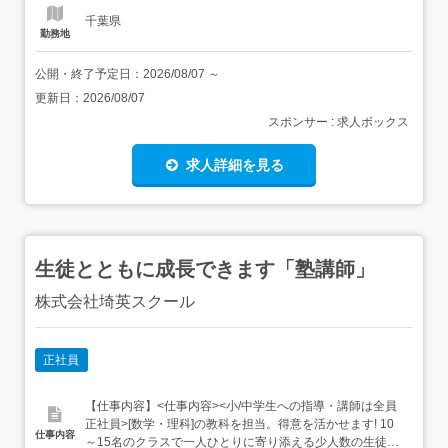
千葉県
勤務地
公開・終了予定日：
2026/08/07
～
更新日：
2026/08/07
スポンサー : 求人ボックス
求人詳細を見る
生徒とともに成長できます「塾講師」
株式会社埼英スクール
正社員
【仕事内容】<仕事内容><小/中学生への指導・講師は全員
正社員>[数学・理科]の教科を担当。得意を活かせます! 10
仕事内容
～15名のクラスで一人ひとりに寄り添える少人数の生徒を