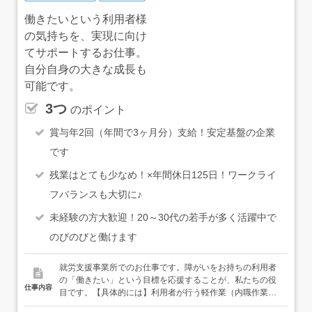
働きたいという利用者様
の気持ちを、実現に向け
てサポートするお仕事。
自分自身の大きな成長も
可能です。
3つ
のポイント
賞与年2回（年間で3ヶ月分）支給！安定基盤の企業
です
残業はとても少なめ！×年間休日125日！ワークライ
フバランスも大切に♪
未経験の方大歓迎！20～30代の若手が多く活躍中で
のびのびと働けます
就労支援事業所でのお仕事です。障がいをお持ちの利用者
の「働きたい」という目標を応援することが、私たちの役
仕事内容
目です。【具体的には】利用者が行う軽作業（内職作業、
ポップコーン作り、清掃など）のサポート、アドバイス