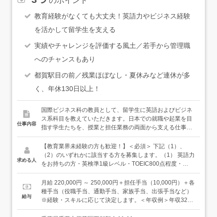
のポイント
教育経験がなくても大丈夫！英語力やビジネス経験
を活かして留学生を支える
実績やチャレンジを評価する風土／若手から管理職
へのチャンスもあり
都賀駅目の前／残業ほぼなし・夏休みなど連休が多
く、年休130日以上！
国際ビジネス科の教員として、留学生に英語およびビジネ
ス系科目を教えていただきます。日本での就職や起業を目
仕事内容
指す学生たちを、授業と担任業務の両面から支える仕事で
す。＜担当する授業＞国際ビジネス科の「国際ビジネスコ
ース」「ロジスティクスマネジメントコース」で、下記の
【教育業界未経験の方も歓迎！】＜必須＞ 下記（1）、
ような科目を、あなたの強みに合わせて担当いただきま
（2）のいずれかに該当する方を募集します。（1） 英語力
求める人
す。・英語（リーディング、ライティング、コミュニケー
をお持ちの方・英検準1級レベル・TOEIC800点程度・
ションなど）・ビジネス系科目（マーケティング、経営学
IELTS（アカデミック）6.0相当・上記に相応する留学経験
など）＜入職後は…＞先輩職員の授業の見学・副担任から
／海外駐在経験のいずれかお持ちの方（2） ビジネス系の
月給 220,000円 ～ 250,000円＋担任手当（10,000円）＋各
スタートしていただきます。一部授業の担当から徐々に業
実務経験をお持ちの方・マーケティング、マネジメントな
種手当（役職手当、通勤手当、家族手当、出張手当など）
給与
務内容を広げていきます。「まず、やってみましょう！」
どの実務経験がある方＜歓迎＞・教育現場での指導経験
※経験・スキルに応じて決定します。＜年収例＞年収320
という文化のもと、未経験からスタートした先輩が多数活
（科目・業界問わず）＜こんな方に向いています＞・新し
万円／入社1年目年収420万円／入社5年目年収640万円／
躍しています。＜慣れてきたら…＞クラス担任として、学
いことにチャレンジし続けることが好きな方・多様な文化