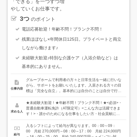
「できる」を一つずつ増
やしていくお仕事です。
3つ
のポイント
電話応募歓迎！年齢不問！ブランク不問！
残業ほぼなし×年間休日125日。プライベートと両立
しながら働けます♪
未経験大歓迎♪特別な介護ケア（入浴介助など）は
基本的にありません。
グループホームで利用者の方々と日常生活を一緒に行いな
がら、サポートをお願いいたします。入居される方々の目
仕事内容
標は「完全な自立」。基本的には自分のことは自分で行え
る方ばかりなので、必要に応じて「ちょっとしたコツ」を
教えるイメージです。「代わりに全部やってあげる」ので
★未経験大歓迎！★年齢不問！ブランク不問！★<必須>・
はなく、家族を見守るような温かい気持ちで接しながら、
普通自動車運転免許（AT限定可）<こんな方は活躍できま
求める人
利用者の方の常識と、世間の常識をすり合わせるのが私た
す！>・誰かのためになる仕事をしたい方・社会貢献に関
ちのグループホームです。また、昼は利用者の方が近くの
心がある方・家事が好きな方
弊社の施設へ通ったり、休みの日には遊びに行ったりしま
入るシフトによって給与が異なります。00：00～09：
すので、その時間を利用して食材や備品などの買い出しを
00 月給 270,000円～08：00～17：00 月給 224,000円
給与
しましょう。上記の通り、すぐ近くには自社で運営する通
～16：00～25：00 月給 240,000万円～＋インフレ対策