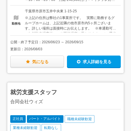
いの施設がございますので、なにか困ったことがあっても
手当・資格手当・処遇改善手当など※22：00～5：00に勤
すぐに相談ができる環境です。※シフト制ですので、通い
務していただいた場合は、別途深夜手当（25％UP）が支
千葉県市原市五井中央東 1-15-25
の場合も住み込みの場合もご自身の時間を十分に確保でき
給されます。※土・日曜日・祝日に勤務していただいた場
※上記の住所は弊社の1事業所です。 実際に勤務するグ
ます。
合は、別途手当（25％UP）が支給されます。※上記月給
ループホームは、上記近隣の他市原市内5ヶ所ございま
勤務地
はあくまでも最低月給であり、勤務形態によっては異なる
す。詳しい場所は面接時にお伝えします。 ※車通勤可
可能性があります。※パート・アルバイトをご希望の方は
（無料駐車場完備） ※面接場所は異なりますので、選考
時給1,200円以上
フローをご確認ください。
公開・終了予定日：
2026/06/23
～
2026/09/15
更新日：
2026/08/03
気になる
求人詳細を見る
就労支援スタッフ
合同会社ウィズ
正社員
パート・アルバイト
職種未経験歓迎
業種未経験歓迎
転勤なし