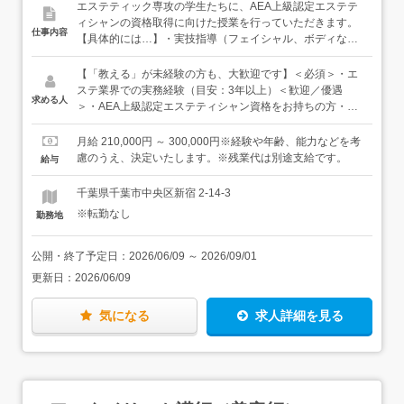
エステティック専攻の学生たちに、AEA上級認定エステテ
ィシャンの資格取得に向けた授業を行っていただきます。
仕事内容
【具体的には…】・実技指導（フェイシャル、ボディな
ど）・座学（化粧品学、生理学、栄養学など）・担任業務
（進路相談、生活指導など）・広報業務（オープンキャン
【「教える」が未経験の方も、大歓迎です】＜必須＞・エ
パスや体験授業の運営など）・学校行事の運営（入学式、
ステ業界での実務経験（目安：3年以上）＜歓迎／優遇
求める人
卒業式、学園祭、スポーツ大会、学生サロンの運営など）
＞・AEA上級認定エステティシャン資格をお持ちの方・
【入職後は…】授業は基本3人1組のチーム制。誰かがメイ
AEA認定講師資格をお持ちの方・脱毛サロン・フェイシャ
ンで進行し、誰かがサブで学生のサポートに入る形なの
ル・アロマなど、トータルで美容に関わってきたご経験＜
月給 210,000円 ～ 300,000円※経験や年齢、能力などを考
で、一人で全てを背負うことはありません。まずは先輩や
こんなタイプに向いています＞・エステティシャンとして
慮のうえ、決定いたします。※残業代は別途支給です。
給与
外部講師の授業にアシスタントとして入り、流れを掴んで
のセカンドキャリアを考えている方・美容の知識を共有し
いきましょう。【慣れてきたら…】メインで担当する授業
たり、教えたりすることが好きな方・新しいことに挑戦し
千葉県千葉市中央区新宿 2-14-3
を少しずつ増やしていきましょう。アシスタント期間に明
たいと思っている方★きちんとした指導経験でなくても、
※転勤なし
勤務地
確な区切りはないので、自分のペースで大丈夫。ゆくゆく
「後輩に教えたらできるようになって嬉しかった」経験が
は、クラスの担任もお任せできるようになっていただけれ
ある方や、「美容グッズやコスメを友達にオススメするこ
ばと思います。★業務の中での、授業の割合は6割程度。
とが好き」という方も、大丈夫です！
公開・終了予定日：
2026/06/09
～
2026/09/01
立ち仕事とデスクワークがバランスよくあり、体への負担
更新日：
2026/06/09
が少なく続けられます。★外部講師として、現役で活躍し
ているプロの方もいます。授業の安心感もありますし、教
え方を学べる貴重な機会です。★講師は30代中心に活躍
気になる
求人詳細を見る
中！