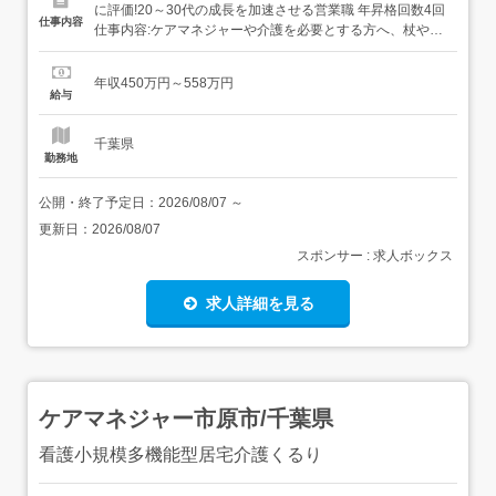
に評価!20～30代の成長を加速させる営業職 年昇格回数4回
仕事内容
仕事内容:ケアマネジャーや介護を必要とする方へ、杖や車
いす、電動ベッドなどの介護用品を提案していただきま
す。 ケアマネジャーとは…介護を必要とする方が適切な介
年収450万円～558万円
護保険サービスを受けられるよう、ケアプランの作成や、
給与
ヤマシタのようなサービス事業者との調整を行なう介護保
険の専門家です。...
千葉県
勤務地
公開・終了予定日：
2026/08/07
～
更新日：
2026/08/07
スポンサー : 求人ボックス
求人詳細を見る
ケアマネジャー市原市/千葉県
看護小規模多機能型居宅介護くるり