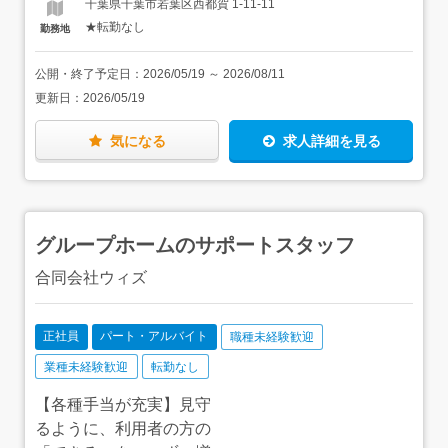
入社10年目
千葉県千葉市若葉区西都賀 1-11-11
生指導・進路相談・就職支援・イベント企画・保護者対応
に触れ、留学生との交流を楽しめる方
★転勤なし
勤務地
も担当いただきます。★ビジネス系科目は、学生が実際に
ビジネスを企画・運営する実践的な授業も多く、実務経験
のある方は活かせます。★ネパール語・ベトナム語が話せ
公開・終了予定日：
2026/05/19
～
2026/08/11
るスタッフも在籍していますので、困ったときは母国語で
更新日：
2026/05/19
フォローします。★イベントが豊富なのが当校の特徴。学
生と一緒に楽しみながら企画・運営を行えます。
気になる
求人詳細を見る
グループホームのサポートスタッフ
合同会社ウィズ
正社員
パート・アルバイト
職種未経験歓迎
業種未経験歓迎
転勤なし
【各種手当が充実】見守
るように、利用者の方の