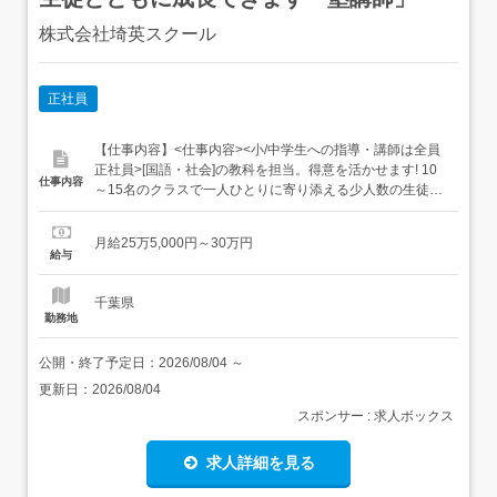
株式会社埼英スクール
正社員
【仕事内容】<仕事内容><小/中学生への指導・講師は全員
正社員>[国語・社会]の教科を担当。得意を活かせます! 10
仕事内容
～15名のクラスで一人ひとりに寄り添える少人数の生徒を
対象とした授業生徒面談・進路相談教室運営業務「長い期
間」「一人ひとり丁寧に」教育を行えるのがポイント!ただ
月給25万5,000円～30万円
勉強を教える…だけではなく、小・中学生の成長を見守
給与
り、支えるやりがいがあります。 ゆくゆくは教室長、教科
長、エ...
千葉県
勤務地
公開・終了予定日：
2026/08/04
～
更新日：
2026/08/04
スポンサー : 求人ボックス
求人詳細を見る