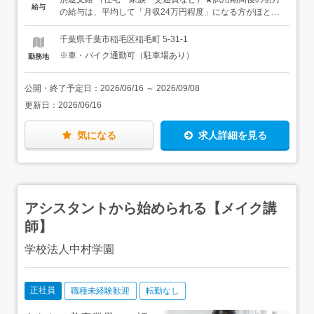
給与
ナンス・大学等での説明会 など□■研修制度について
ど、語学を活かして働きたい方・コミュニケーションも楽
の給与は、平均して「月収24万円程度」になる方がほとん
■□―――――新人研修を担当している先輩社員がしっかり
しめる仕事がしたい方＜優遇＞※年齢不問・教習指導員有
どです【年収例】・年収470万円（指導員2年目／29歳）・
サポートしていきます！「170時間以上の研修」を用意し
資格者2023年未経験者5名、2024年未経験者5名、2025年
年収495万円（指導員4年目／33歳）・年収530万円（指導
千葉県千葉市稲毛区稲毛町 5-31-1
ているなど、社内・社外の研修にも勤務時間中に参加可能
経験者3名、未経験者6名が入社。2025年は新卒採用の指導
員7年目／31歳）【月収例】指導員A 2年目 月収
※車・バイク通勤可（駐車場あり）
勤務地
なので、安心してスキルアップしていける環境です！研修
員候補や中途採用の指導員候補など、あわせて5名の新人
306,211円（226,380円＋各種手当＋時間外手当）指導員
内容は…・座学研修（試験対策も含む）・運転練習や指導
指導員が誕生しました。さらに、2026年も2名の新人指導
B 3年目 月収316,675円（226,380円＋各種手当＋時間
の仕方についての実務研修（教習車を運転）・教習車に同
員が誕生しました！
外手当）＜有資格者の場合＞月給241,584円 ～＋各種手当
公開・終了予定日：
2026/06/16
～
2026/09/08
乗し、後部座席での見学 などタイミングが合えば研修セ
支給＋時間外手当 ※経験・保有資格を考慮の上決定（保
更新日：
2026/06/16
ンターで行われる20日間前後の指導員育成プログラムに参
有資格により上下します）
加する場合も！社外研修に参加して資格試験を受ける場合
で早い方だと6ヶ月、ゆっくりの方でも平均8ヶ月程度と、
気になる
求人詳細を見る
1年以内に合格している方がほとんどです。（試験日は年3
回の実施）一緒に合格に向けた対策を練ってくれる上司・
先輩が多くて「次はこれを覚えた方がいい」「これは試験
で気をつけたほうがいいよ」など、たくさんアドバイスし
てくれる”いい意味でお節介な先輩”も多い職場です！普段
アシスタントから始められる【メイク講
から自然に助け合う社風があるのは魅力ですが、それ以外
に教育にも力を入れている当社。国家資格の取得支援だけ
師】
でなく、その先の指導員資格のステップアップや検定員資
格取得など、会社が全面サポートします！
学校法人中村学園
正社員
職種未経験歓迎
転勤なし