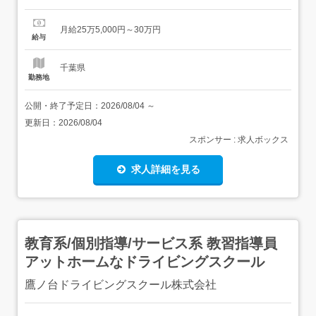
対象とした授業生徒面談・進路相談教室運営業務「長い期
間」「一人ひとり丁寧に」教育を行えるのがポイント!ただ
月給25万5,000円～30万円
勉強を教える…だけではなく、小・中学生の成長を見守
給与
り、支えるやりがいがあります。 ゆくゆくは教室長、教科
長、エ...
千葉県
勤務地
公開・終了予定日：
2026/08/04
～
更新日：
2026/08/04
スポンサー : 求人ボックス
求人詳細を見る
教育系/個別指導/サービス系 教習指導員
アットホームなドライビングスクール
鷹ノ台ドライビングスクール株式会社