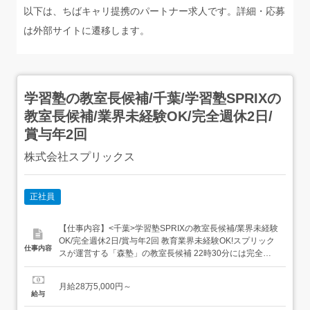
以下は、ちばキャリ提携のパートナー求人です。詳細・応募
は外部サイトに遷移します。
学習塾の教室長候補/千葉/学習塾SPRIXの
教室長候補/業界未経験OK/完全週休2日/
賞与年2回
株式会社スプリックス
正社員
【仕事内容】<千葉>学習塾SPRIXの教室長候補/業界未経験
OK/完全週休2日/賞与年2回 教育業界未経験OK!スプリック
仕事内容
スが運営する「森塾」の教室長候補 22時30分には完全退
社 完全週休2日制!ユニークな休暇制度もあり 賞与年2回支
給!想定年収416万円以上可能 住宅手当もご用意!ー+ー+ー<
月給28万5,000円～
仕事内容 >・アルバイト講師のマネジメント・学習プラン
給与
の作成・保護者様の応...