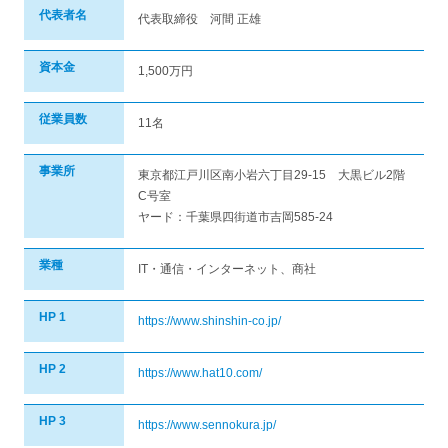
代表者名
代表取締役 河間 正雄
資本金
1,500万円
従業員数
11名
事業所
東京都江戸川区南小岩六丁目29-15 大黒ビル2階
C号室
ヤード：千葉県四街道市吉岡585-24
業種
IT・通信・インターネット、商社
HP 1
https://www.shinshin-co.jp/
HP 2
https://www.hat10.com/
HP 3
https://www.sennokura.jp/