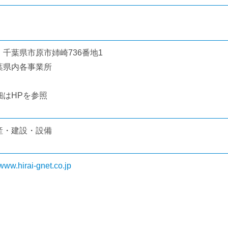
名
：千葉県市原市姉崎736番地1
葉県内各事業所
細はHPを参照
産・建設・設備
/www.hirai-gnet.co.jp