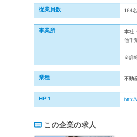
従業員数
184
事業所
本社
他千
※詳
業種
不動
HP 1
http:/
この企業の求人