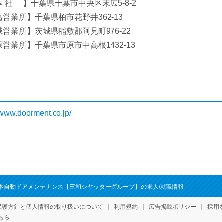
 社 】千葉県千葉市中央区末広5-8-2
営業所】千葉県柏市花野井362-13
営業所】茨城県稲敷郡阿見町976-22
営業所】千葉県市原市中高根1432-13
//www.doorment.co.jp/
本自動ドアメンテナンス【三和シヤッターグループ】の求人/就職情報
保護方針
と個人情報の取り扱いについて
利用規約
広告掲載ポリシー
採用
ちら