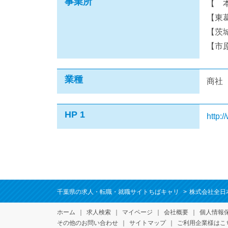
事業所
【 本
【東葛
【茨城
【市原
業種
商社
HP 1
http:
千葉県の求人・転職・就職サイトちばキャリ
株式会社全日
ホーム
求人検索
マイページ
会社概要
個人情報
その他のお問い合わせ
サイトマップ
ご利用企業様はこ