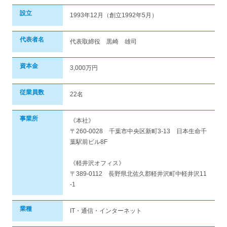
設立
1993年12月（創立1992年5月）
代表者名
代表取締役 黒崎 雄司
資本金
3,000万円
従業員数
22名
事業所
《本社》
〒260-0028 千葉市中央区新町3-13 日本生命千
葉駅前ビル8F
《軽井沢オフィス》
〒389-0112 長野県北佐久郡軽井沢町中軽井沢11
-1
業種
IT・通信・インターネット