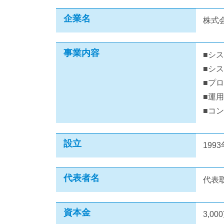
企業名
株式
事業内容
■シ
■シ
■プ
■運
■コ
設立
199
代表者名
代表
資本金
3,00