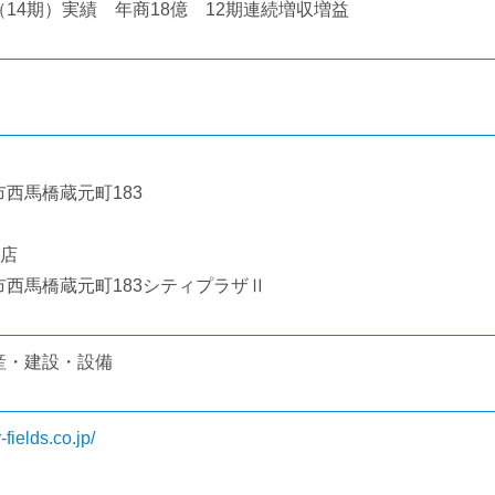
（14期）実績 年商18億 12期連続増収増益
市西馬橋蔵元町183
戸店
市西馬橋蔵元町183シティプラザⅡ
産・建設・設備
r-fields.co.jp/