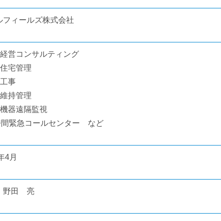
ルフィールズ株式会社
貸経営コンサルティング
貸住宅管理
修工事
物維持管理
備機器遠隔監視
4時間緊急コールセンター など
0年4月
 野田 亮