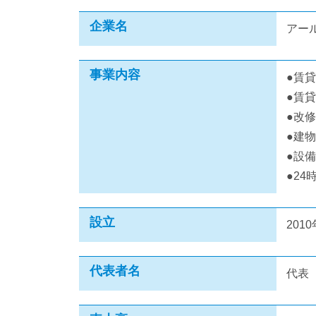
企業名
アー
事業内容
●賃
●賃
●改
●建
●設
●2
設立
201
代表者名
代表