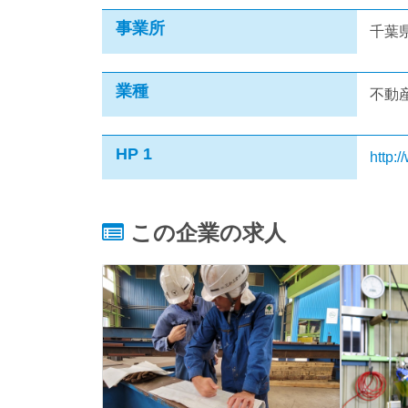
事業所
千葉県
業種
不動
HP 1
http:
この企業の求人