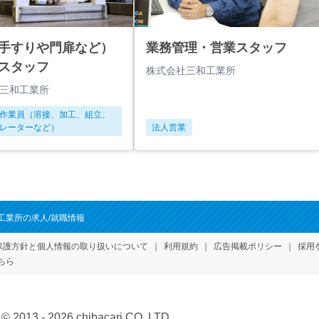
手すりや門扉など）
業務管理・営業スタッフ
スタッフ
株式会社三和工業所
三和工業所
作業員（溶接、加工、組立、
レーターなど）
法人営業
工業所の求人/就職情報
保護方針
と個人情報の取り扱いについて
利用規約
広告掲載ポリシー
採用
ちら
© 2013 - 2026 chibacari CO.,LTD.