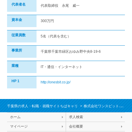
代表者名
代表取締役 永尾 威一
資本金
300万円
従業員数
5名（代表を含む）
事業所
千葉県千葉市緑区おゆみ野中央8-19-6
業種
IT・通信・インターネット
HP 1
http://onesbit.co.jp/
千葉県の求人・転職・就職サイトちばキャリ
株式会社ワンスビットの求人/就職情報
ホーム
求人検索
マイページ
会社概要