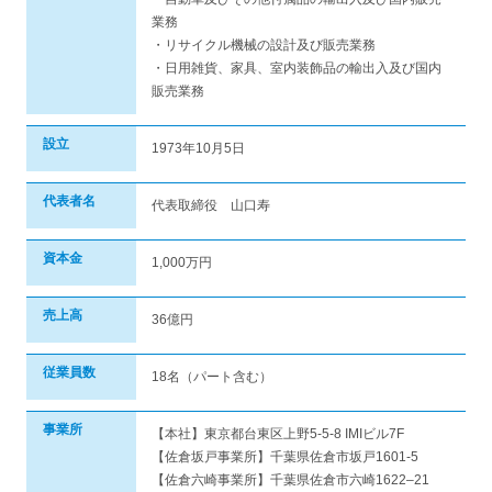
業務
・リサイクル機械の設計及び販売業務
・日用雑貨、家具、室内装飾品の輸出入及び国内
販売業務
設立
1973年10月5日
代表者名
代表取締役 山口寿
資本金
1,000万円
売上高
36億円
従業員数
18名（パート含む）
事業所
【本社】東京都台東区上野5-5-8 IMIビル7F
【佐倉坂戸事業所】千葉県佐倉市坂戸1601-5
【佐倉六崎事業所】千葉県佐倉市六崎1622–21