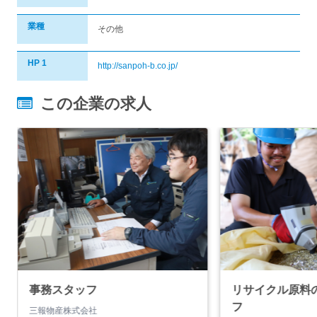
業種
その他
HP 1
http://sanpoh-b.co.jp/
この企業の求人
事務スタッフ
リサイクル原料
フ
三報物産株式会社