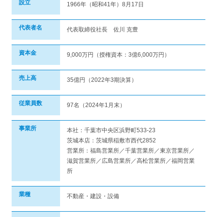
設立
1966年（昭和41年）8月17日
代表者名
代表取締役社長 佐川 克豊
資本金
9,000万円（授権資本：3億6,000万円）
売上高
35億円（2022年3期決算）
従業員数
97名（2024年1月末）
事業所
本社：千葉市中央区浜野町533-23
茨城本店：茨城県稲敷市西代2852
営業所：福島営業所／千葉営業所／東京営業所／
滋賀営業所／広島営業所／高松営業所／福岡営業
所
業種
不動産・建設・設備