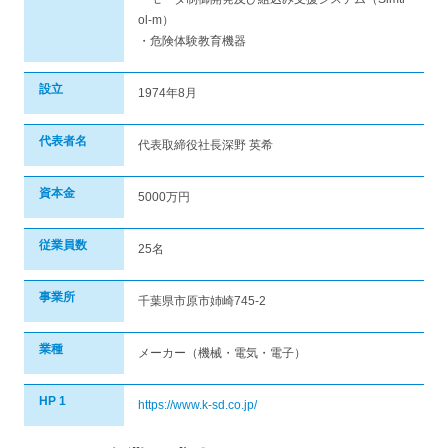
ol-m）
・危険体験教育機器
設立
1974年8月
代表者名
代表取締役社長深野 英希
資本金
5000万円
従業員数
25名
事業所
千葉県市原市姉崎745-2
業種
メーカー（機械・電気・電子）
HP 1
https://www.k-sd.co.jp/