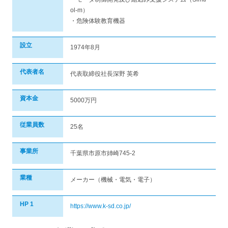
ol-m）
・危険体験教育機器
設立
1974年8月
代表者名
代表取締役社長深野 英希
資本金
5000万円
従業員数
25名
事業所
千葉県市原市姉崎745-2
業種
メーカー（機械・電気・電子）
HP 1
https://www.k-sd.co.jp/